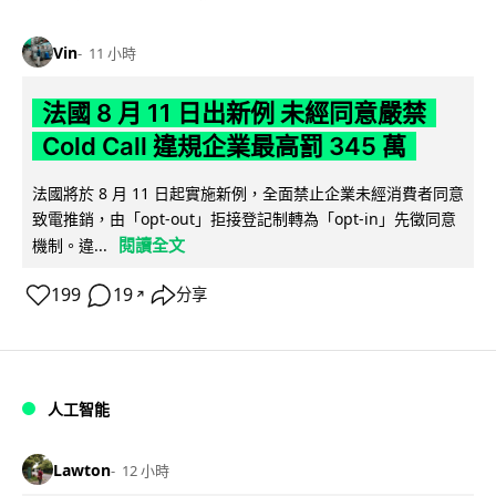
Vin
11 小時
法國 8 月 11 日出新例 未經同意嚴禁
Cold Call 違規企業最高罰 345 萬
法國將於 8 月 11 日起實施新例，全面禁止企業未經消費者同意
致電推銷，由「opt-out」拒接登記制轉為「opt-in」先徵同意
閱讀全文
機制。違...
199
19
分享
↗
人工智能
Lawton
12 小時