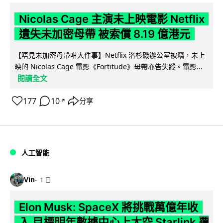
Nicolas Cage 主演未上映電影 Netflix
遺失未加密母帶 被索償 8.19 億港元
【唔見未加密母帶咁大件事】Netflix 洛杉磯辦公室被竊，未上
映的 Nicolas Cage 電影《Fortitude》母帶亦告失蹤。電影...
閱讀全文
177
10
分享
↗
人工智能
Vin
1 日
Elon Musk: SpaceX 將挑戰萬億年收
入 目標明年數據中心上太空 Starlink 覆