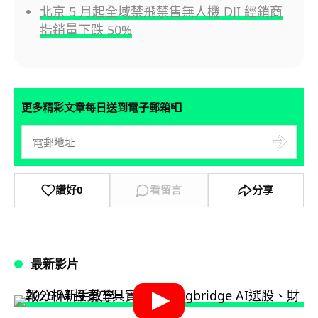
北京 5 月起全域禁飛禁售無人機 DJI 經銷商
指銷量下跌 50%
📮
更多精彩文章每日送到電子郵箱
讚好
0
看留言
分享
最新影片