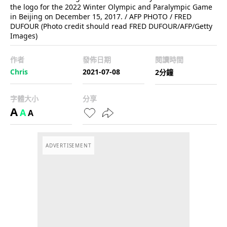
the logo for the 2022 Winter Olympic and Paralympic Game
in Beijing on December 15, 2017. / AFP PHOTO / FRED
DUFOUR (Photo credit should read FRED DUFOUR/AFP/Getty
Images)
作者
發佈日期
閱讀時間
Chris
2021-07-08
2分鐘
字體大小
分享
A
A
A
ADVERTISEMENT