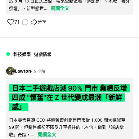
於 8 月 13 日正式上線，帶來全新區域「盤蛇島」、地城「毒牙
閱讀全文
祭壇」、新型態世...
71
分享
科技娛樂
遊戲情報
Lawton
9 小時
日本二手遊戲店減 90% 門市 業績反增
四成 "懷舊"在 Z 世代變成最潮「新鮮
感」
日本零售巨頭 GEO 將懷舊遊戲銷售門市從 1,000 間大幅減至
99 間，但銷售額卻不降反升至過往的 1.4 倍。做到「減店增
閱讀全文
收」奇蹟，...