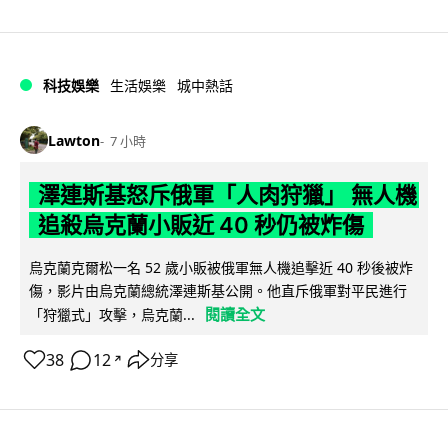
科技娛樂
生活娛樂
城中熱話
Lawton
7 小時
澤連斯基怒斥俄軍「人肉狩獵」 無人機
追殺烏克蘭小販近 40 秒仍被炸傷
烏克蘭克爾松一名 52 歲小販被俄軍無人機追擊近 40 秒後被炸
傷，影片由烏克蘭總統澤連斯基公開。他直斥俄軍對平民進行
閱讀全文
「狩獵式」攻擊，烏克蘭...
38
12
分享
↗