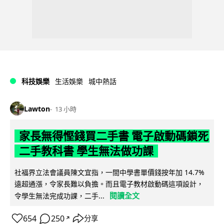
科技娛樂
生活娛樂
城中熱話
Lawton
13 小時
家長無得慳錢買二手書 電子啟動碼鎖死
二手教科書 學生無法做功課
社福界立法會議員陳文宜指，一間中學書單價錢按年加 14.7%
遠超通漲，令家長難以負擔。而且電子教材啟動碼這項設計，
閱讀全文
令學生無法完成功課，二手...
654
250
分享
↗