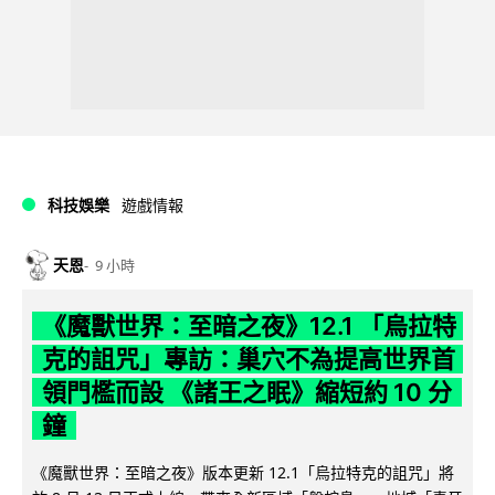
科技娛樂
遊戲情報
天恩
9 小時
《魔獸世界：至暗之夜》12.1 「烏拉特
克的詛咒」專訪：巢穴不為提高世界首
領門檻而設 《諸王之眠》縮短約 10 分
鐘
《魔獸世界：至暗之夜》版本更新 12.1「烏拉特克的詛咒」將