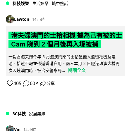
科技娛樂
生活娛樂
城中熱話
Lawton
14 小時
港夫婦澳門的士拾相機 據為己有被的士
Cam 睇到 2 個月後再入境被捕
一對香港夫婦今年 5 月遊澳門乘的士拾獲他人遺留相機及電
池，拾遺不報並帶返香港自用。兩人本月 2 日經港珠澳大橋再
閱讀全文
次入境澳門時，被治安警察局...
405
60
分享
↗
3C科技
家居無線
Vin
14 小時