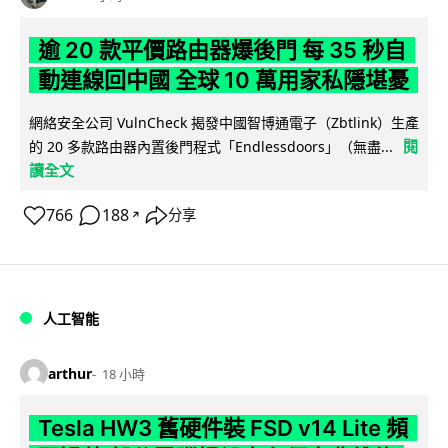
逾 20 款平價路由器爆後門 每 35 秒自
動連線回中國 全球 10 萬用家私隱堪憂
網絡安全公司 VulnCheck 揭發中國智博通電子（Zbtlink）生產
閱
的 20 多款路由器內置後門程式「Endlessdoors」（無盡...
讀全文
766
188
分享
↗
人工智能
arthur
18 小時
Tesla HW3 舊硬件裝 FSD v14 Lite 頻