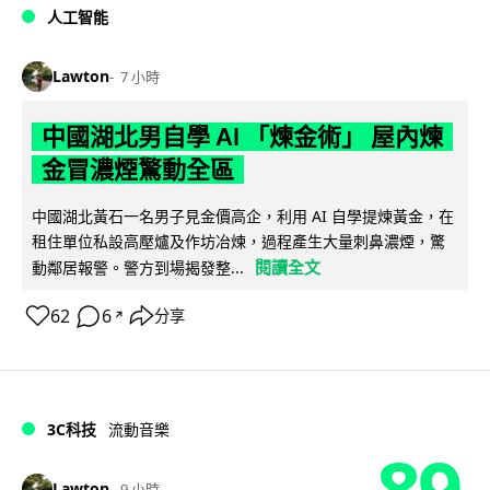
人工智能
Lawton
7 小時
中國湖北男自學 AI 「煉金術」 屋內煉
金冒濃煙驚動全區
中國湖北黃石一名男子見金價高企，利用 AI 自學提煉黃金，在
租住單位私設高壓爐及作坊冶煉，過程產生大量刺鼻濃煙，驚
閱讀全文
動鄰居報警。警方到場揭發整...
62
6
分享
↗
3C科技
流動音樂
89
Lawton
9 小時