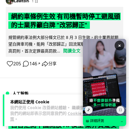
Lawton
1 日
網約車條例生效 有司機暫時停工避風頭
的士業界籲白牌 "改邪歸正"
規管網約車法例大部分條文已於 8 月 3 日生效，的士業界就期
望白牌車司機，能夠「改邪歸正」回流駕駛的士。新例大幅提
×
閱讀全文
高罰則，首次定罪最高罰款...
205
146
分享
↗
人工智能
本網站正使用 Cookie
我們使用 Cookie 改善網站體驗。 繼續使用
Lawton
1 日
🎵
⛶
我們的網站即表示您同意我們的
Cookie 政
策
。
📖 詳細評測
→
白宮拒測中國開放 AI 模型 業界質疑安