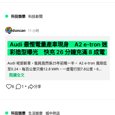
科技娛樂
科技新聞
duncan
11 小時
Audi 最慳電量產車現身 A2 e-tron 迷
彩造型曝光 快充 26 分鐘充滿 8 成電
Audi 呢部新車，能耗竟然係25年前嘅一半。 A2 e-tron 風阻低
至0.24，每百公里只需12.8 kWh，一度電行到7.8公里。6...
閱讀全文
6
1
分享
↗
科技娛樂
生活娛樂
城中熱話