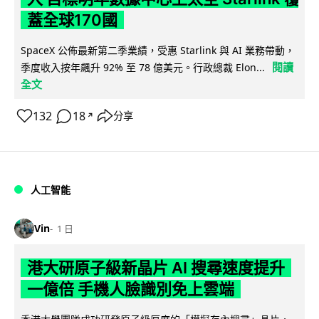
蓋全球170國
SpaceX 公佈最新第二季業績，受惠 Starlink 與 AI 業務帶動，
閱讀
季度收入按年飆升 92% 至 78 億美元。行政總裁 Elon...
全文
132
18
分享
↗
人工智能
Vin
1 日
港大研原子級新晶片 AI 搜尋速度提升
一億倍 手機人臉識別免上雲端