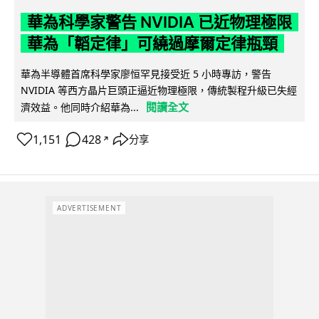
華為科學家警告 NVIDIA 已近物理極限
華為「韜定律」可繞過摩爾定律瓶頸
華為半導體首席科學家廖恒罕見接受近 5 小時專訪，警告
NVIDIA 等西方晶片巨頭正逼近物理極限，傳統製程升級已失經
閱讀全文
濟效益。他同時介紹華為...
1,151
428
分享
↗
ADVERTISEMENT