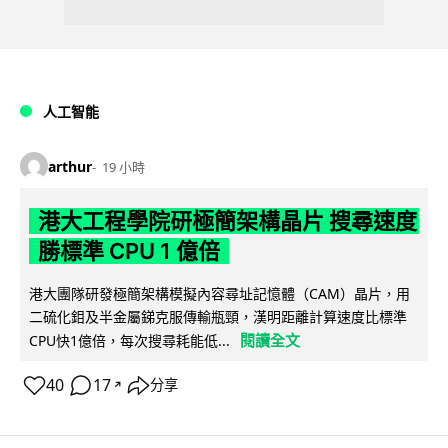
人工智能
arthur
19 小時
港大工程學院研極簡架構晶片 搜尋速度
勝標準 CPU 1 億倍
港大團隊研發極簡架構模擬內容尋址記憶體（CAM）晶片，用
二硫化鉬及半金屬銻克服傳輸瓶頸，漢明距離計算速度比標準
閱讀全文
CPU快1億倍，每次搜尋耗能低...
40
17
分享
↗