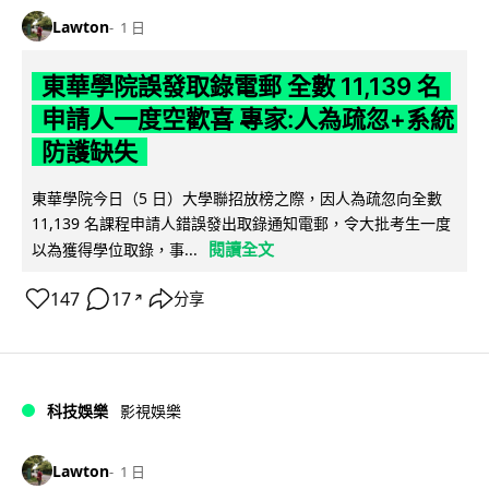
Lawton
1 日
東華學院誤發取錄電郵 全數 11,139 名
申請人一度空歡喜 專家:人為疏忽+系統
防護缺失
東華學院今日（5 日）大學聯招放榜之際，因人為疏忽向全數
11,139 名課程申請人錯誤發出取錄通知電郵，令大批考生一度
閱讀全文
以為獲得學位取錄，事...
147
17
分享
↗
科技娛樂
影視娛樂
Lawton
1 日