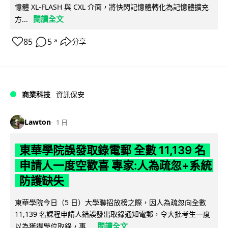
憶體 XL-FLASH 與 CXL 介面，將快閃記憶體轉化為記憶體擴充
閱讀全文
方...
85
5
分享
↗
商業科技
資訊保安
Lawton
1 日
東華學院誤發取錄電郵 全數 11,139 名
申請人一度空歡喜 專家:人為疏忽+系統
防護缺失
東華學院今日（5 日）大學聯招放榜之際，因人為疏忽向全數
11,139 名課程申請人錯誤發出取錄通知電郵，令大批考生一度
閱讀全文
以為獲得學位取錄，事...