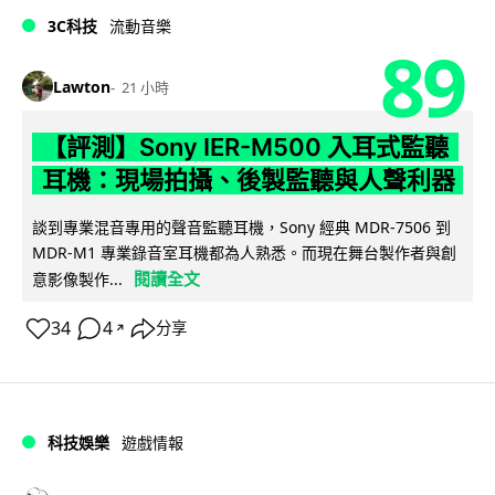
3C科技
流動音樂
89
Lawton
21 小時
【評測】Sony IER-M500 入耳式監聽
耳機：現場拍攝、後製監聽與人聲利器
談到專業混音專用的聲音監聽耳機，Sony 經典 MDR-7506 到
MDR-M1 專業錄音室耳機都為人熟悉。而現在舞台製作者與創
閱讀全文
意影像製作...
34
4
分享
↗
科技娛樂
遊戲情報