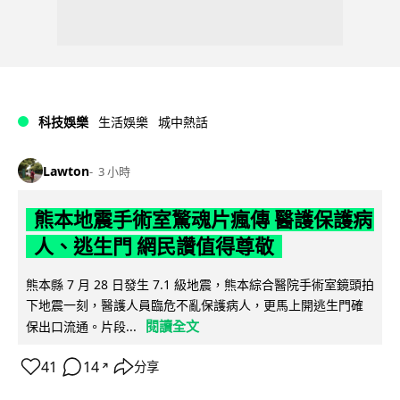
科技娛樂
生活娛樂
城中熱話
Lawton
3 小時
熊本地震手術室驚魂片瘋傳 醫護保護病
人、逃生門 網民讚值得尊敬
熊本縣 7 月 28 日發生 7.1 級地震，熊本綜合醫院手術室鏡頭拍
下地震一刻，醫護人員臨危不亂保護病人，更馬上開逃生門確
閱讀全文
保出口流通。片段...
41
14
分享
↗