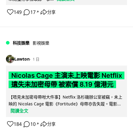
149
17
分享
↗
科技娛樂
影視娛樂
Lawton
1 日
Nicolas Cage 主演未上映電影 Netflix
遺失未加密母帶 被索償 8.19 億港元
【唔見未加密母帶咁大件事】Netflix 洛杉磯辦公室被竊，未上
映的 Nicolas Cage 電影《Fortitude》母帶亦告失蹤。電影...
閱讀全文
184
10
分享
↗