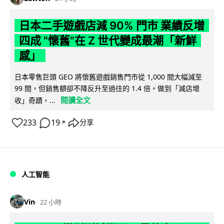
日本二手遊戲店減 90% 門市 業績反增
四成 "懷舊"在 Z 世代變成最潮「新鮮
感」
日本零售巨頭 GEO 將懷舊遊戲銷售門市從 1,000 間大幅減至
99 間，但銷售額卻不降反升至過往的 1.4 倍。做到「減店增
閱讀全文
收」奇蹟，...
233
19
分享
↗
人工智能
Vin
22 小時