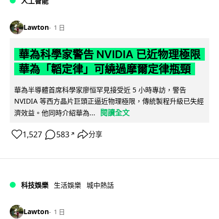
人工智能
Lawton
1 日
華為科學家警告 NVIDIA 已近物理極限
華為「韜定律」可繞過摩爾定律瓶頸
華為半導體首席科學家廖恒罕見接受近 5 小時專訪，警告
NVIDIA 等西方晶片巨頭正逼近物理極限，傳統製程升級已失經
閱讀全文
濟效益。他同時介紹華為...
1,527
583
分享
↗
科技娛樂
生活娛樂
城中熱話
Lawton
1 日