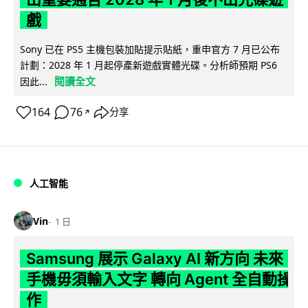
戲
Sony 已在 PS5 主機包裝加貼提示貼紙，重申官方 7 月已公布
計劃：2028 年 1 月起停產新遊戲實體光碟。分析師預期 PS6
閱讀全文
因此...
164
76
分享
↗
人工智能
Vin
1 日
Samsung 展示 Galaxy AI 新方向 未來
手機毋須輸入文字 轉向 Agent 全自動操
作