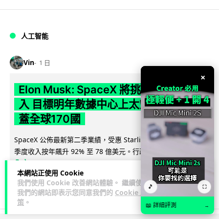
人工智能
Vin
1 日
×
Elon Musk: SpaceX 將挑戰萬億年收
入 目標明年數據中心上太空 Starlink 覆
蓋全球170國
SpaceX 公佈最新第二季業績，受惠 Starlink 與 AI 業務帶動，
閱讀
季度收入按年飆升 92% 至 78 億美元。行政總裁 Elon...
全文
本網站正使用 Cookie
我們使用 Cookie 改善網站體驗。 繼續使用
142
19
分享
↗
🎵
⛶
我們的網站即表示您同意我們的
Cookie 政
策
。
📖 詳細評測
→