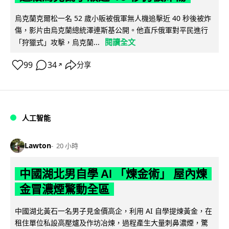
烏克蘭克爾松一名 52 歲小販被俄軍無人機追擊近 40 秒後被炸
傷，影片由烏克蘭總統澤連斯基公開。他直斥俄軍對平民進行
閱讀全文
「狩獵式」攻擊，烏克蘭...
99
34
分享
↗
人工智能
Lawton
20 小時
中國湖北男自學 AI 「煉金術」 屋內煉
金冒濃煙驚動全區
中國湖北黃石一名男子見金價高企，利用 AI 自學提煉黃金，在
租住單位私設高壓爐及作坊冶煉，過程產生大量刺鼻濃煙，驚