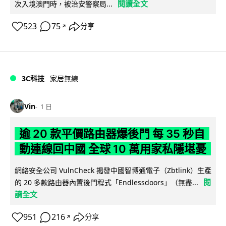
閱讀全文
次入境澳門時，被治安警察局...
523
75
分享
↗
3C科技
家居無線
Vin
1 日
逾 20 款平價路由器爆後門 每 35 秒自
動連線回中國 全球 10 萬用家私隱堪憂
網絡安全公司 VulnCheck 揭發中國智博通電子（Zbtlink）生產
閱
的 20 多款路由器內置後門程式「Endlessdoors」（無盡...
讀全文
951
216
分享
↗