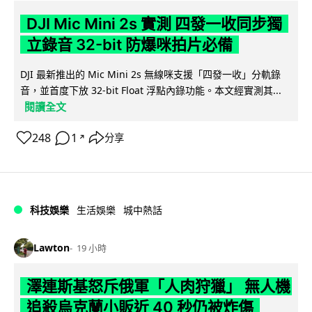
DJI Mic Mini 2s 實測 四發一收同步獨
立錄音 32-bit 防爆咪拍片必備
DJI 最新推出的 Mic Mini 2s 無線咪支援「四發一收」分軌錄
音，並首度下放 32-bit Float 浮點內錄功能。本文經實測其...
閱讀全文
248
1
分享
↗
科技娛樂
生活娛樂
城中熱話
Lawton
19 小時
澤連斯基怒斥俄軍「人肉狩獵」 無人機
追殺烏克蘭小販近 40 秒仍被炸傷