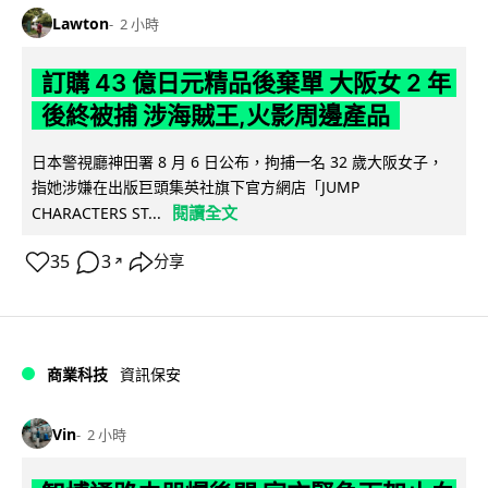
Lawton
2 小時
訂購 43 億日元精品後棄單 大阪女 2 年
後終被捕 涉海賊王,火影周邊產品
日本警視廳神田署 8 月 6 日公布，拘捕一名 32 歲大阪女子，
指她涉嫌在出版巨頭集英社旗下官方網店「JUMP
閱讀全文
CHARACTERS ST...
35
3
分享
↗
商業科技
資訊保安
Vin
2 小時