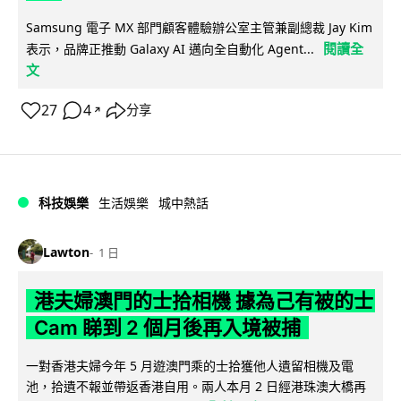
Samsung 電子 MX 部門顧客體驗辦公室主管兼副總裁 Jay Kim
閱讀全
表示，品牌正推動 Galaxy AI 邁向全自動化 Agent...
文
27
4
分享
↗
科技娛樂
生活娛樂
城中熱話
Lawton
1 日
港夫婦澳門的士拾相機 據為己有被的士
Cam 睇到 2 個月後再入境被捕
一對香港夫婦今年 5 月遊澳門乘的士拾獲他人遺留相機及電
池，拾遺不報並帶返香港自用。兩人本月 2 日經港珠澳大橋再