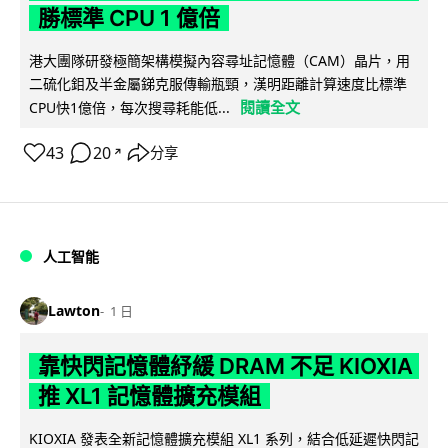
勝標準 CPU 1 億倍
港大團隊研發極簡架構模擬內容尋址記憶體（CAM）晶片，用
二硫化鉬及半金屬銻克服傳輸瓶頸，漢明距離計算速度比標準
閱讀全文
CPU快1億倍，每次搜尋耗能低...
43
20
分享
↗
人工智能
Lawton
1 日
靠快閃記憶體紓緩 DRAM 不足 KIOXIA
推 XL1 記憶體擴充模組
KIOXIA 發表全新記憶體擴充模組 XL1 系列，結合低延遲快閃記