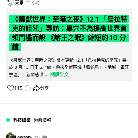
天恩
21 小時
《魔獸世界：至暗之夜》12.1 「烏拉特
克的詛咒」專訪：巢穴不為提高世界首
領門檻而設 《諸王之眠》縮短約 10 分
鐘
《魔獸世界：至暗之夜》版本更新 12.1「烏拉特克的詛咒」將
於 8 月 13 日正式上線，帶來全新區域「盤蛇島」、地城「毒牙
閱讀全文
祭壇」、新型態世...
115
分享
科技娛樂
遊戲情報
Lawton
21 小時