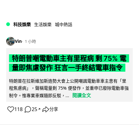
科技娛樂
生活娛樂
城中熱話
Vin
1 小時
特朗普嘲電動車主有里程病 剩 75% 電
量即焦慮發作 狂言一手終結電車指令
特朗普在拉斯維加斯造勢大會上公開嘲諷電動車車主患有「里
程焦慮病」，聲稱電量剩 75% 便發作，並重申已廢除電動車強
閱讀全文
制令。惟專業車媒隨即反駁，...
118
25
分享
↗