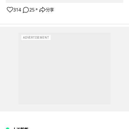
314
25
分享
↗
ADVERTISEMENT