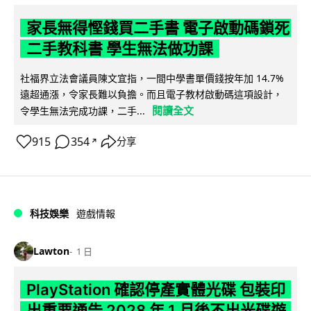
家長無得慳錢買二手書 電子啟動碼鎖死
二手教科書 學生無法做功課
社福界立法會議員陳文宜指，一間中學書單價錢按年加 14.7%
遠超通漲，令家長難以負擔。而且電子教材啟動碼這項設計，
閱讀全文
令學生無法完成功課，二手...
915
354
分享
↗
科技娛樂
遊戲情報
Lawton
1 日
PlayStation 確認停產實體光碟 包裝印
出重要通告 2028 年 1 月後不出光碟遊