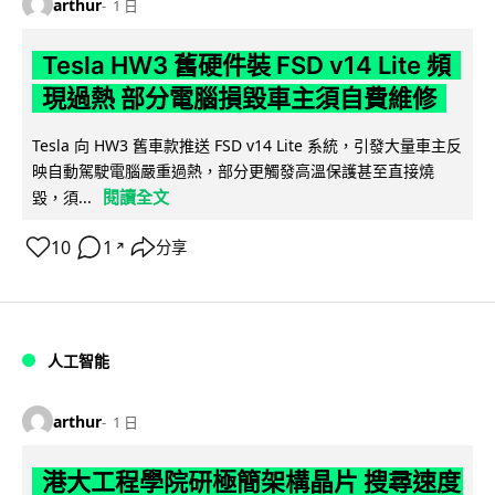
arthur
1 日
Tesla HW3 舊硬件裝 FSD v14 Lite 頻
現過熱 部分電腦損毀車主須自費維修
Tesla 向 HW3 舊車款推送 FSD v14 Lite 系統，引發大量車主反
映自動駕駛電腦嚴重過熱，部分更觸發高溫保護甚至直接燒
閱讀全文
毀，須...
10
1
分享
↗
人工智能
arthur
1 日
港大工程學院研極簡架構晶片 搜尋速度