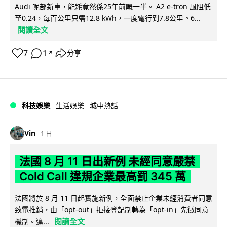
Audi 呢部新車，能耗竟然係25年前嘅一半。 A2 e-tron 風阻低
至0.24，每百公里只需12.8 kWh，一度電行到7.8公里。6...
閱讀全文
7
1
分享
↗
科技娛樂
生活娛樂
城中熱話
Vin
1 日
法國 8 月 11 日出新例 未經同意嚴禁
Cold Call 違規企業最高罰 345 萬
法國將於 8 月 11 日起實施新例，全面禁止企業未經消費者同意
致電推銷，由「opt-out」拒接登記制轉為「opt-in」先徵同意
閱讀全文
機制。違...