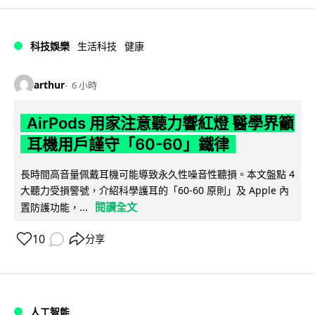
科技娛樂
生活科技
健康
arthur
6 小時
AirPods 用家注意聽力響紅燈 醫學界籲
耳機用戶謹守「60-60」鐵律
長時間高音量佩戴耳機可能導致永久性噪音性聽損。本文盤點 4
大聽力受損警號，介紹科學護耳的「60-60 原則」及 Apple 內
閱讀全文
置防護功能，...
10
分享
人工智能