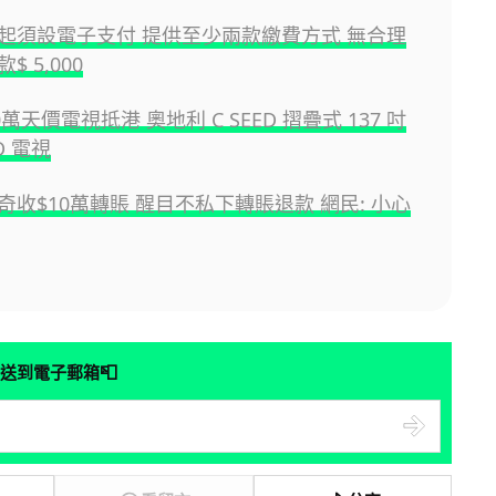
起須設電子支付 提供至少兩款繳費方式 無合理
 5,000
0萬天價電視抵港 奧地利 C SEED 摺疊式 137 吋
ED 電視
奇收$10萬轉賬 醒目不私下轉賬退款 網民: 小心
📮
送到電子郵箱