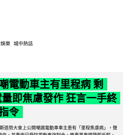
活娛樂
城中熱話
嘲電動車主有里程病 剩
 電量即焦慮發作 狂言一手終
指令
斯造勢大會上公開嘲諷電動車車主患有「里程焦慮病」，聲
便發作，並重申已廢除電動車強制令。惟專業車媒隨即反駁，...