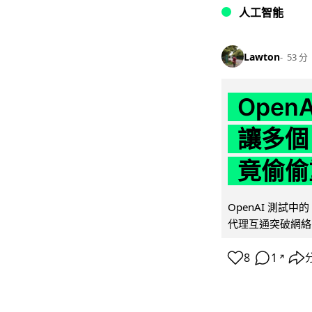
人工智能
Lawton
53 分
Ope
讓多個
竟偷偷
OpenAI 測試中
代理互通突破網絡限制
8
1
↗