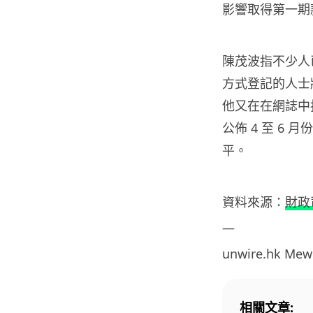
影響取得第一期
陳茂波指不少人
方式登記的人士將於
他又在在網誌中
公佈 4 至 6
平。
資料來源：
財政
—
unwire.hk Mew
相關文章: