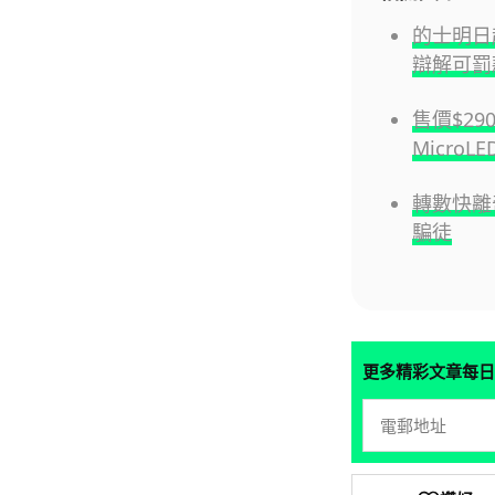
的士明日
辯解可罰款$
售價$29
MicroL
轉數快離
騙徒
更多精彩文章每日