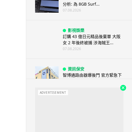
分析: 為 8GB Surf...
07.08.2026
影視娛樂
訂購 43 億日元精品後棄單 大阪
女 2 年後終被捕 涉海賊王...
07.08.2026
資訊保安
智博通路由器爆後門 官方緊急下
架止血 稱漏洞是功能在維修時使
用
ADVERTISEMENT
07.08.2026
城中熱話
熊本地震手術室驚魂片瘋傳 醫護
保護病人、逃生門 網民讚值得
尊...