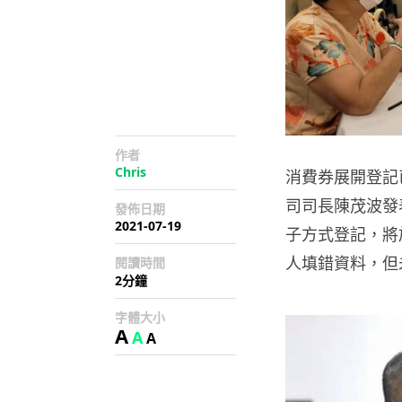
作者
Chris
消費券展開登記
司司長陳茂波發
發佈日期
2021-07-19
子方式登記，將於
人填錯資料，但
閱讀時間
2分鐘
字體大小
A
A
A