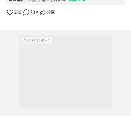
630
73
分享
↗
ADVERTISEMENT