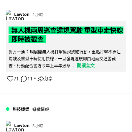
Lawton
2 小時
無人機兩周巡查違規駕駛 重型車走快線
即時被截查
警方一連 2 周展開無人機打擊違規駕駛行動，重點打擊不專注
駕駛及重型車輛使用快線，一旦發現違規即由地面交通警截
閱讀全文
查。行動配合警方今年上半年致命...
71
11
分享
↗
科技娛樂
遊戲情報
Lawton
3 小時