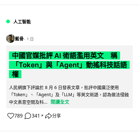
人工智能
藍骨
1 日
中國官媒批評 AI 術語濫用英文 稱
「Token」與「Agent」動搖科技話語
權
人民網旗下評論於 8 月 6 日發表文章，批評中國廣泛使用
「Token」、「Agent」及「LLM」等英文術語，認為做法侵蝕
閱讀全文
中文表意空間及科...
789
341
分享
↗