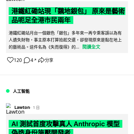
港鐵紅磡站現「黐地銀包」 原來是藝術
品呃足全港市民兩年
港鐵紅磡站月台一個銀色「銀包」多年來一再令乘客誤以為有
人遺失財物，事主原本打算拾起交還，卻發現原來是黏在地上
閱讀全文
的藝術品。這件名為《失而復得》的...
120
4
分享
↗
人工智能
Lawton
1 日
AI 測試首度攻擊真人 Anthropic 模型
偽造身份施壓開發者