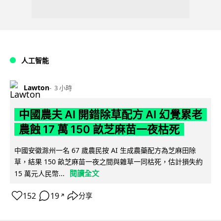
人工智能
Lawton
3 小時
中國農夫 AI 開錯除草配方 AI 幻覺累老
農蝕 17 萬 150 畝芝麻苗一夜枯死
中國安徽滁州一名 67 歲農民按 AI 生成農藥配方為芝麻田除
草，結果 150 畝芝麻苗一夜之間與雜草一同枯死，估計損失約
閱讀全文
15 萬元人民幣...
152
19
分享
↗