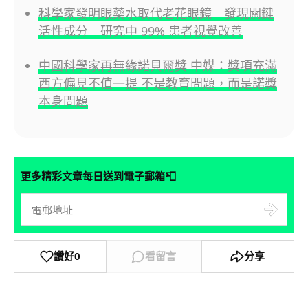
科學家發明眼藥水取代老花眼鏡 發現關鍵
活性成分 研究中 99% 患者視覺改善
中國科學家再無緣諾貝爾獎 中媒：獎項充滿
西方偏見不值一提 不是教育問題，而是諾獎
本身問題
📮
更多精彩文章每日送到電子郵箱
讚好
0
看留言
分享