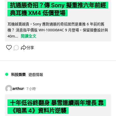
抗通脹奇招？傳 Sony 擬重推六年前經
典耳機 XM4 低價登場
耳機越賣越貴，Sony 應對通脹的奇招居然是重推 6 年前的舊
機？ 消息指平價版 WH-1000XM4C 9 月登場，保留摺疊設計與
閱讀全文
40m...
分享
科技娛樂
遊戲情報
arthur
7 小時
十年低谷終翻身 暴雪連續兩年增長 靠
《暗黑 4》資料片逆襲