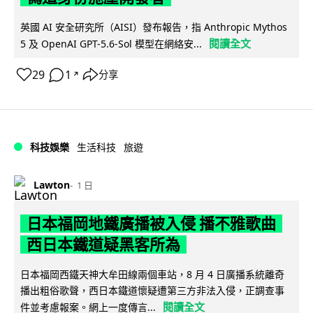
英國 AI 安全研究所（AISI）發布報告，指 Anthropic Mythos
閱讀全文
5 及 OpenAI GPT-5.6-Sol 模型在網絡安...
29
1
分享
↗
科技娛樂
生活科技
旅遊
Lawton
1 日
日本福岡地鐵廣播被入侵 播不雅歌曲
西日本鐵道疑黑客所為
日本福岡西鐵天神大牟田線兩個車站，8 月 4 日廣播系統離奇
播出粗俗歌聲，西日本鐵道懷疑遭第三方非法入侵，正調查事
閱讀全文
件並考慮報案。網上一度傳言...