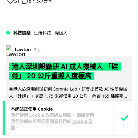
51
8
分享
↗
科技娛樂
生活科技
機械人
Lawton
2 日
港人深圳設廠研 AI 成人機械人 「硅
姬」 20 公斤重擬人度極高
香港人於深圳創辦初創 Somnia Lab，研發出首款 AI 性愛機械
人「硅姬」，身高 1.75 米卻僅重 20 公斤，內置 165 種親密...
閱讀全文
本網站正使用 Cookie
我們使用 Cookie 改善網站體驗。 繼續使用
33
14
分享
↗
我們的網站即表示您同意我們的
Cookie 政
策
。