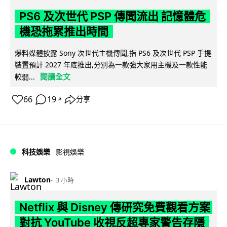
PS6 及次世代 PSP 傳聞流出 記憶體危
機恐拖累推出時間
爆料媒體披露 Sony 次世代主機傳聞,指 PS6 及次世代 PSP 手提
裝置預計 2027 年底推出,分別為一款強大家用主機及一款性能
閱讀全文
較弱...
66
19
分享
↗
科技娛樂
影視娛樂
Lawton
3 小時
Netflix 與 Disney 傳研究免費觀看方案
對抗 YouTube 收視反超專家警告存隱