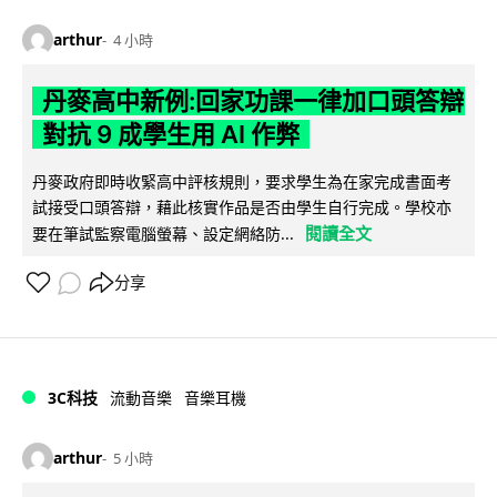
arthur
4 小時
丹麥高中新例:回家功課一律加口頭答辯
對抗 9 成學生用 AI 作弊
丹麥政府即時收緊高中評核規則，要求學生為在家完成書面考
試接受口頭答辯，藉此核實作品是否由學生自行完成。學校亦
閱讀全文
要在筆試監察電腦螢幕、設定網絡防...
分享
3C科技
流動音樂
音樂耳機
arthur
5 小時