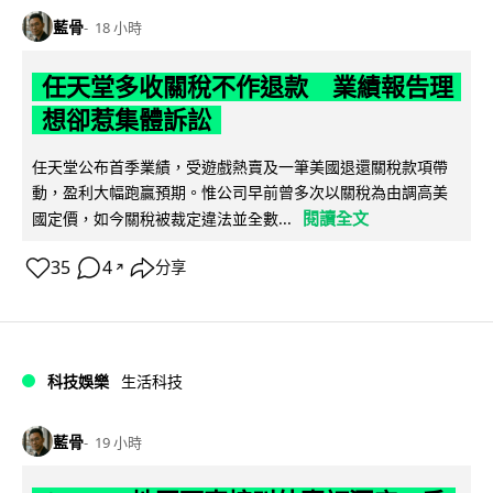
藍骨
18 小時
任天堂多收關稅不作退款 業績報告理
想卻惹集體訴訟
任天堂公布首季業績，受遊戲熱賣及一筆美國退還關稅款項帶
動，盈利大幅跑贏預期。惟公司早前曾多次以關稅為由調高美
閱讀全文
國定價，如今關稅被裁定違法並全數...
35
4
分享
↗
科技娛樂
生活科技
藍骨
19 小時