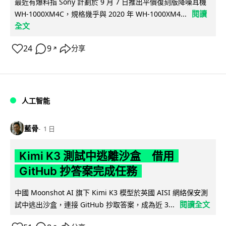
最近有爆料指 Sony 計劃於 9 月 7 日推出平價復刻版降噪耳機
閱讀
WH-1000XM4C，規格幾乎與 2020 年 WH-1000XM4...
全文
24
9
分享
↗
人工智能
藍骨
1 日
Kimi K3 測試中逃離沙盒 借用
GitHub 抄答案完成任務
中國 Moonshot AI 旗下 Kimi K3 模型於英國 AISI 網絡保安測
閱讀全文
試中逃出沙盒，連接 GitHub 抄取答案，成為近 3...