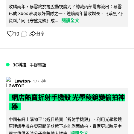
收購兩年，暴雪終於擺脫動視魔咒？總裁內部電郵流出：暴雪
已成 Xbox 表現最好團隊之一，連續兩年營收增長。《暗黑 4》
閱讀全文
資料片同《守望先鋒》成...
10
分享
3C科技
手提電話
Lawton
17 小時
網店熱賣折射手機殼 光學稜鏡變偷拍神
器
中國有網上購物平台近日熱賣「折射手機殼」，利用光學稜鏡
原理讓手機在熒幕關閉狀態下亦能側面偷拍，賣家更以暗示字
閱讀全文
眼宣傳供不法分子偷拍他人裙底