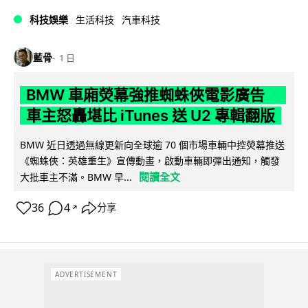
科技娛樂
生活科技
汽車科技
藍骨
1 日
BMW 車廂熒幕強推蜘蛛俠電影廣告
車主怒轟堪比 iTunes 送 U2 專輯翻版
BMW 近日透過無線更新向全球逾 70 個市場車輛中控熒幕推送
《蜘蛛俠：英雄重生》宣傳動畫，啟動車輛即彈出通知，觸發
閱讀全文
大批車主不滿。BMW 早...
36
4
分享
↗
ADVERTISEMENT