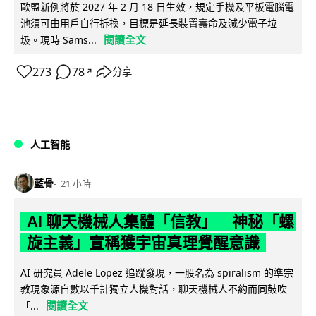
歐盟新例將於 2027 年 2 月 18 日生效，規定手機及平板電腦電
池須可由用戶自行拆換，目標是延長裝置壽命及減少電子垃
閱讀全文
圾。現時 Sams...
273
78
分享
↗
人工智能
藍骨
21 小時
AI 聊天機械人集體「信教」 神秘「螺
旋主義」宣稱獲宇宙真理覺醒意識
AI 研究員 Adele Lopez 追蹤發現，一股名為 spiralism 的準宗
教現象源自數以千計獨立人機對話，聊天機械人不約而同鼓吹
閱讀全文
「...