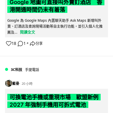
Google 地圖可直接叫外賣訂酒店 香
港開通時間仍未有着落
Google 為 Google Maps 內置聊天助手 Ask Maps 新增叫外
賣、訂酒店及查詢現場活動等自主執行功能，並引入個人化推
閱讀全文
薦及...
18
1
分享
↗
3C科技
手提電話
藍骨
20 小時
可換電池手機或重現市場 歐盟新例
2027 年強制手機用可拆式電池