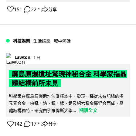
151
22
分享
↗
科技娛樂
生活娛樂
城中熱話
Lawton
1 日
廣島原爆遺址驚現神秘合金 科學家指晶
體結構前所未見
科學家在廣島原爆遺址沙灘樣本中，發現一種從未有記錄的多
元素合金，由鐵、鉻、鎳、錳、鉬及鋁六種金屬混合而成，晶
閱讀全文
體結構獨特。研究由佛羅倫斯大學...
142
17
分享
↗