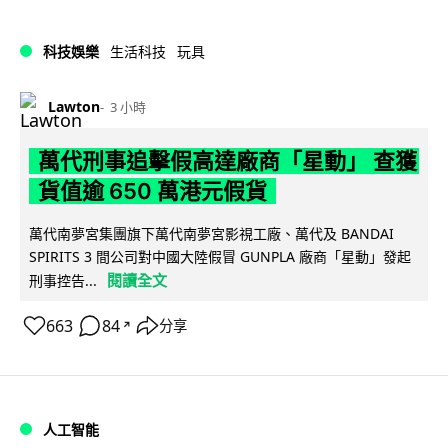
科技娛樂
生活科技
玩具
Lawton
3 小時
萬代刑事追擊假高達廠商「星動」 查獲
貨值逾 650 萬港元假貨
萬代南夢宮集團旗下萬代南夢宮影視工廠、萬代及 BANDAI
SPIRITS 3 間公司對中國大陸假冒 GUNPLA 廠商「星動」發起
閱讀全文
刑事控告...
663
84
分享
↗
人工智能