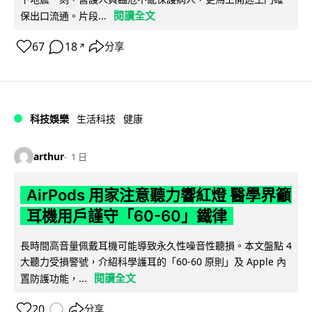
閱讀全文
保出口流通。片段...
67
18
分享
↗
科技娛樂
生活科技
健康
arthur
1 日
AirPods 用家注意聽力響紅燈 醫學界籲
耳機用戶謹守「60-60」鐵律
長時間高音量佩戴耳機可能導致永久性噪音性聽損。本文盤點 4
大聽力受損警號，介紹科學護耳的「60-60 原則」及 Apple 內
閱讀全文
置防護功能，...
20
分享