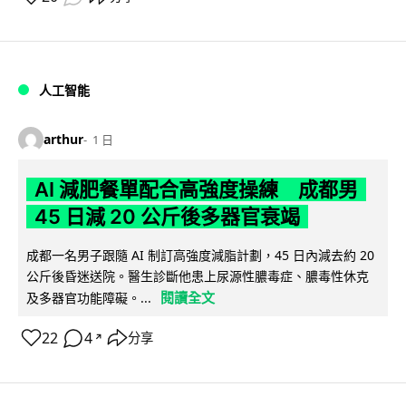
人工智能
arthur
1 日
AI 減肥餐單配合高強度操練 成都男
45 日減 20 公斤後多器官衰竭
成都一名男子跟隨 AI 制訂高強度減脂計劃，45 日內減去約 20
公斤後昏迷送院。醫生診斷他患上尿源性膿毒症、膿毒性休克
閱讀全文
及多器官功能障礙。...
22
4
分享
↗