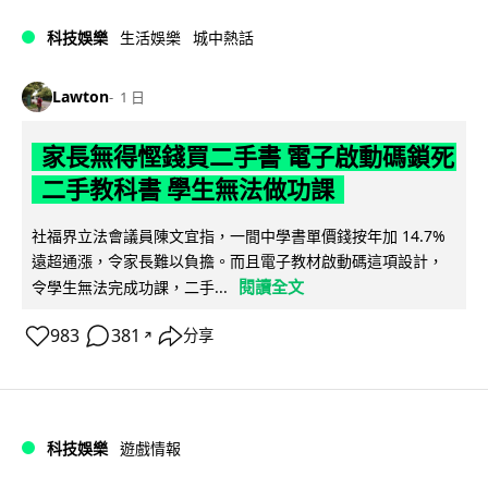
科技娛樂
生活娛樂
城中熱話
Lawton
1 日
家長無得慳錢買二手書 電子啟動碼鎖死
二手教科書 學生無法做功課
社福界立法會議員陳文宜指，一間中學書單價錢按年加 14.7%
遠超通漲，令家長難以負擔。而且電子教材啟動碼這項設計，
閱讀全文
令學生無法完成功課，二手...
983
381
分享
↗
科技娛樂
遊戲情報