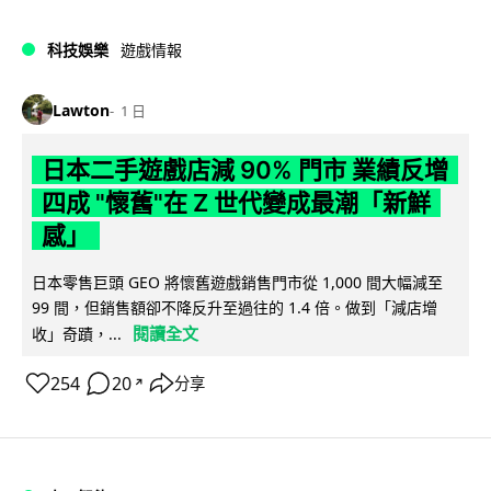
科技娛樂
遊戲情報
Lawton
1 日
日本二手遊戲店減 90% 門市 業績反增
四成 "懷舊"在 Z 世代變成最潮「新鮮
感」
日本零售巨頭 GEO 將懷舊遊戲銷售門市從 1,000 間大幅減至
99 間，但銷售額卻不降反升至過往的 1.4 倍。做到「減店增
閱讀全文
收」奇蹟，...
254
20
分享
↗