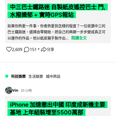
中三巴士鐵路迷 自製紙皮遙控巴士 門,
水撥識郁 + 實時GPS報站
如果你熱愛一件事，你會熱愛到怎樣的程度？一位就讀中三的
巴士鐵路迷，選擇由零開始，把自己的興趣一步步變成真正可
閱讀全文
以運作的作品。他以紙皮親手製作出...
2,609
151
分享
↗
科技娛樂
生活娛樂
城中熱話
Vin
20 小時
iPhone 加速撤出中國 印度成新機主要
基地 上年組裝增至5500萬部