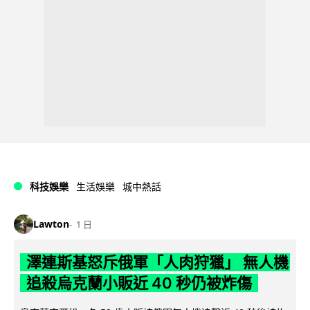
科技娛樂
生活娛樂
城中熱話
Lawton
1 日
澤連斯基怒斥俄軍「人肉狩獵」 無人機
追殺烏克蘭小販近 40 秒仍被炸傷