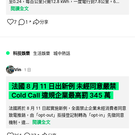
至0.24，每百公里只需12.8 kWh，一度電行到7.8公里。6...
閱讀全文
7
1
分享
↗
科技娛樂
生活娛樂
城中熱話
Vin
1 日
法國 8 月 11 日出新例 未經同意嚴禁
Cold Call 違規企業最高罰 345 萬
法國將於 8 月 11 日起實施新例，全面禁止企業未經消費者同意
致電推銷，由「opt-out」拒接登記制轉為「opt-in」先徵同意
閱讀全文
機制。違...