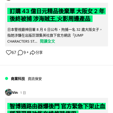
訂購 43 億日元精品後棄單 大阪女 2 年
後終被捕 涉海賊王,火影周邊產品
日本警視廳神田署 8 月 6 日公布，拘捕一名 32 歲大阪女子，
指她涉嫌在出版巨頭集英社旗下官方網店「JUMP
閱讀全文
CHARACTERS ST...
67
9
分享
↗
商業科技
資訊保安
Vin
1 日
智博通路由器爆後門 官方緊急下架止血