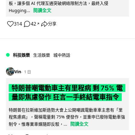
板，讓多個 AI 代理互通突破網絡限制方法，最終入侵
閱讀全文
Hugging...
314
42
分享
↗
科技娛樂
生活娛樂
城中熱話
Vin
1 日
特朗普嘲電動車主有里程病 剩 75% 電
量即焦慮發作 狂言一手終結電車指令
特朗普在拉斯維加斯造勢大會上公開嘲諷電動車車主患有「里
程焦慮病」，聲稱電量剩 75% 便發作，並重申已廢除電動車強
閱讀全文
制令。惟專業車媒隨即反駁，...