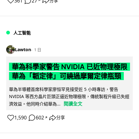
361
27
分享
↗
人工智能
Lawton
1 日
華為科學家警告 NVIDIA 已近物理極限
華為「韜定律」可繞過摩爾定律瓶頸
華為半導體首席科學家廖恒罕見接受近 5 小時專訪，警告
NVIDIA 等西方晶片巨頭正逼近物理極限，傳統製程升級已失經
閱讀全文
濟效益。他同時介紹華為...
1,590
602
分享
↗