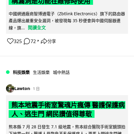
稱漏洞是功能在維修時使用
中國網通廠商智博通電子（Zbtlink Electronics）旗下的路由器
產品爆出嚴重安全漏洞，被發現每 35 秒便會與中國伺服器連
閱讀全文
線，旗...
325
72
分享
↗
科技娛樂
生活娛樂
城中熱話
Lawton
1 日
熊本地震手術室驚魂片瘋傳 醫護保護病
人、逃生門 網民讚值得尊敬
熊本縣 7 月 28 日發生 7.1 級地震，熊本綜合醫院手術室鏡頭拍
下地震一刻，醫護人員臨危不亂保護病人，更馬上開逃生門確