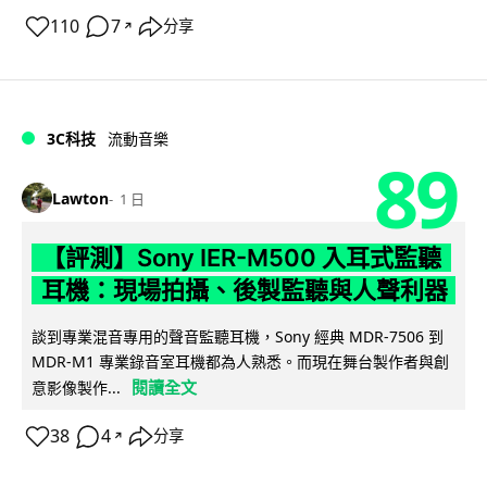
110
7
分享
↗
3C科技
流動音樂
89
Lawton
1 日
【評測】Sony IER-M500 入耳式監聽
耳機：現場拍攝、後製監聽與人聲利器
談到專業混音專用的聲音監聽耳機，Sony 經典 MDR-7506 到
MDR-M1 專業錄音室耳機都為人熟悉。而現在舞台製作者與創
閱讀全文
意影像製作...
38
4
分享
↗