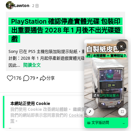
Lawton
2 日
PlayStation 確認停產實體光碟 包裝印
出重要通告 2028 年 1 月後不出光碟遊
戲
×
Sony 已在 PS5 主機包裝加貼提示貼紙，重申官方 7 月已公布
計劃：2028 年 1 月起停產新遊戲實體光碟。分析師預期 PS6
閱讀全文
因此...
176
79
分享
↗
本網站正使用 Cookie
人工智能
我們使用 Cookie 改善網站體驗。 繼續使用
🎵
⛶
我們的網站即表示您同意我們的
Cookie 政
策
。
📖 文字版訪問
→
Vin
2 日