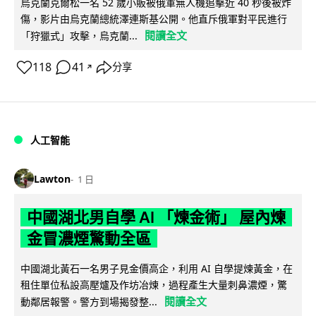
烏克蘭克爾松一名 52 歲小販被俄軍無人機追擊近 40 秒後被炸
傷，影片由烏克蘭總統澤連斯基公開。他直斥俄軍對平民進行
閱讀全文
「狩獵式」攻擊，烏克蘭...
118
41
分享
↗
人工智能
Lawton
1 日
中國湖北男自學 AI 「煉金術」 屋內煉
金冒濃煙驚動全區
中國湖北黃石一名男子見金價高企，利用 AI 自學提煉黃金，在
租住單位私設高壓爐及作坊冶煉，過程產生大量刺鼻濃煙，驚
閱讀全文
動鄰居報警。警方到場揭發整...