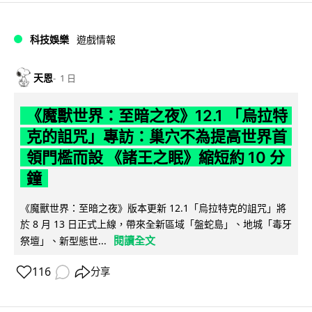
科技娛樂
遊戲情報
天恩
1 日
《魔獸世界：至暗之夜》12.1 「烏拉特
克的詛咒」專訪：巢穴不為提高世界首
領門檻而設 《諸王之眠》縮短約 10 分
鐘
《魔獸世界：至暗之夜》版本更新 12.1「烏拉特克的詛咒」將
於 8 月 13 日正式上線，帶來全新區域「盤蛇島」、地城「毒牙
閱讀全文
祭壇」、新型態世...
116
分享