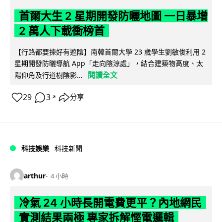
首爾大生 2 星期開發防曬地圖 一日暴增
2 萬人下載衝榜首
【行路都要揀好有遮陰】南韓首爾大學 23 歲學生劉敏俊利用 2
星期開發防曬導航 App「走向陰涼處」，結合建築物高度、太
閱讀全文
陽仰角及行道樹陰影...
29
3
分享
↗
科技娛樂
科技新聞
arthur
4 小時
冷氣 24 小時長開電費更平？內地網民
實測結果兩極 專家拆解慳電邏輯