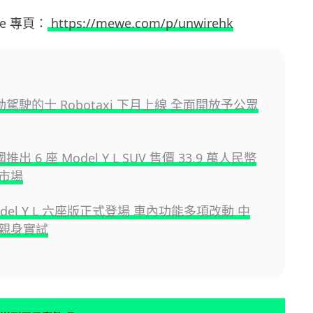
ewe 專頁：
https://mewe.com/p/unwirehk
 自動駕駛的士 Robotaxi 下月上線 全面開放予公眾
中國推出 6 座 Model Y L SUV 售價 33.9 萬人民幣
市場
 Model Y L 六座版正式登場 車內功能多項改動 中
親身實試