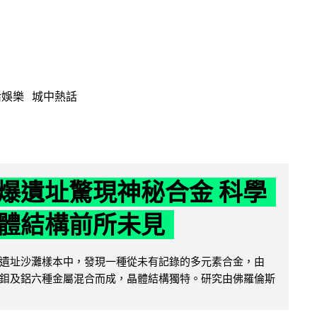
活娛樂
城中熱話
爆遺址驚現神秘合金 科學
體結構前所未見
遺址沙灘樣本中，發現一種從未有記錄的多元素合金，由
鉬及鋁六種金屬混合而成，晶體結構獨特。研究由佛羅倫斯