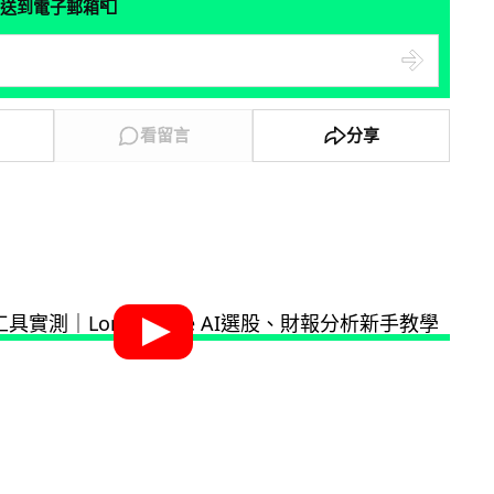
📮
送到電子郵箱
看留言
分享