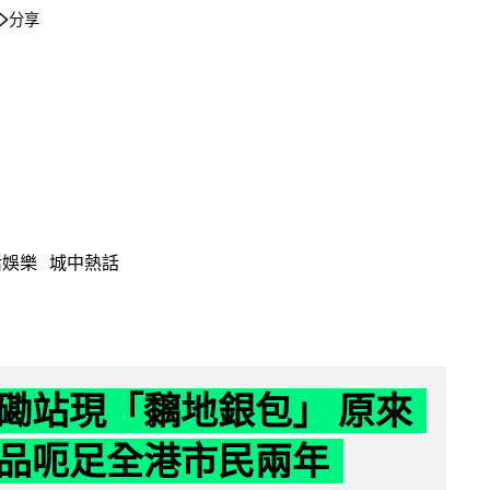
分享
活娛樂
城中熱話
磡站現「黐地銀包」 原來
品呃足全港市民兩年