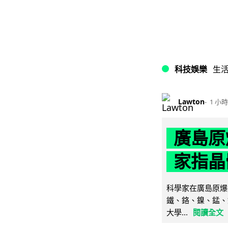
科技娛樂
生
Lawton
1 小時
廣島原
家指晶
科學家在廣島原爆
鐵、鉻、鎳、錳、
大學...
閱讀全文