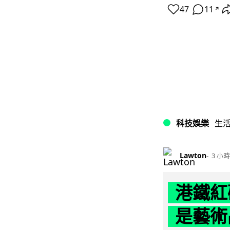
47
11
↗
科技娛樂
生
Lawton
3 小時
港鐵紅
是藝術