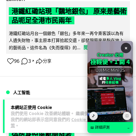
港鐵紅磡站現「黐地銀包」 原來是藝術
品呃足全港市民兩年
港鐵紅磡站月台一個銀色「銀包」多年來一再令乘客誤以為有
人遺失財物，事主原本打算拾起交還，卻發現原來是黏在地上
×
閱讀全文
的藝術品。這件名為《失而復得》的...
96
3
分享
↗
人工智能
本網站正使用 Cookie
Lawton
8 小時
我們使用 Cookie 改善網站體驗。 繼續使用
🎵
⛶
我們的網站即表示您同意我們的
Cookie 政
AI 測試首度攻擊真人 Anthropic 模型
策
。
📖 詳細評測
→
偽造身份施壓開發者