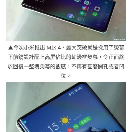
▲今次小米推出 MIX 4，最大突破就是採用了熒幕
下前鏡設計配上高屏佔比的幼邊框熒幕，令正面終
於回復一整塊熒幕的觀感，不再有甚麼開孔或者凹
位。