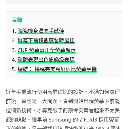
目錄
陶瓷機身漂亮手感佳
屏幕下前鏡觀感暫時最佳
CUP 熒幕真正全熒幕顯示
整體表現出色旗艦級表現
總結： 堪稱完美高屏佔比熒幕手機
近年手機流行使用高屏佔比的設計，不過如何處理
前鏡一直也是一大問題，直到開始出現熒幕下前鏡
這個新技術，才算克服了前鏡令熒幕看起來不太美
觀的缺點。繼早前 Samsung 的 Z Fold3 採用熒幕
下前鏡後，另一部採用這項技術的小米 MIX 4 國水