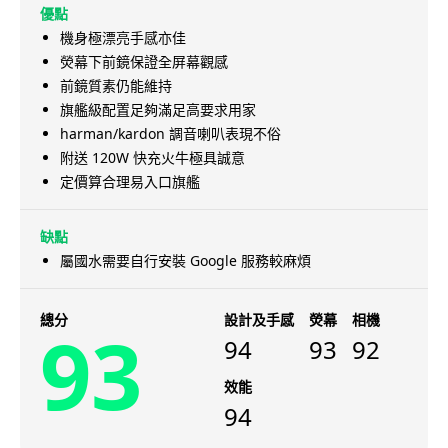
優點
機身極漂亮手感亦佳
熒幕下前鏡保證全屏幕觀感
前鏡質素仍能維持
旗艦級配置足夠滿足高要求用家
harman/kardon 調音喇叭表現不俗
附送 120W 快充火牛極具誠意
定價算合理易入口旗艦
缺點
屬國水需要自行安裝 Google 服務較麻煩
總分
設計及手感
熒幕
相機
93
94
93
92
效能
94