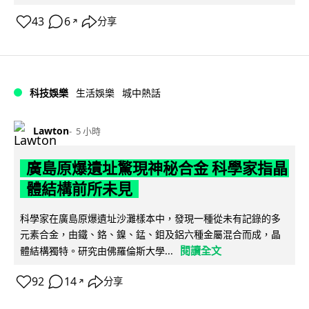
43
6
分享
↗
科技娛樂
生活娛樂
城中熱話
Lawton
5 小時
廣島原爆遺址驚現神秘合金 科學家指晶
體結構前所未見
科學家在廣島原爆遺址沙灘樣本中，發現一種從未有記錄的多
元素合金，由鐵、鉻、鎳、錳、鉬及鋁六種金屬混合而成，晶
閱讀全文
體結構獨特。研究由佛羅倫斯大學...
92
14
分享
↗