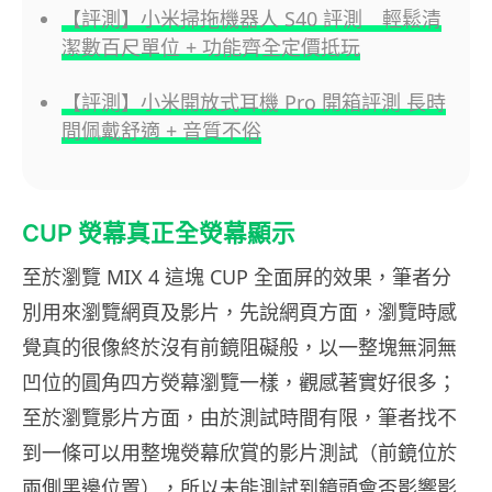
【評測】小米掃拖機器人 S40 評測 輕鬆清
潔數百尺單位 + 功能齊全定價抵玩
【評測】小米開放式耳機 Pro 開箱評測 長時
間佩戴舒適 + 音質不俗
CUP 熒幕真正全熒幕顯示
至於瀏覽 MIX 4 這塊 CUP 全面屏的效果，筆者分
別用來瀏覽網頁及影片，先說網頁方面，瀏覽時感
覺真的很像終於沒有前鏡阻礙般，以一整塊無洞無
凹位的圓角四方熒幕瀏覽一樣，觀感著實好很多；
至於瀏覽影片方面，由於測試時間有限，筆者找不
到一條可以用整塊熒幕欣賞的影片測試（前鏡位於
兩側黑邊位置），所以未能測試到鏡頭會否影響影