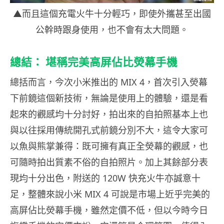
▲而且這個充電火牛十分輕巧，即使外攜甚至出國
公幹時跟身使用，也不會有太大問題。
總結： 堪稱完美高屏佔比熒幕手機
總括而言，今次小米推出的 MIX 4，首次引入熒幕
下前鏡這個新技術，無論是使用上的體驗，還是看
起來的觀感均十分討好，拍出來的自拍照基本上也
與以往採用傳統開孔式前鏡分別不大，這令大家可
以魚與熊掌兼得：既可擁有真正全熒幕的觀感，也
可隨時拍出質素不俗的自拍照片。加上其餘部分表
現均十分出色，附送的 120W 快充火牛亦誠意十
足，整體來說小米 MIX 4 可說是市場上近乎完美的
高屏佔比熒幕手機，雖然定價不低，但以今時今日