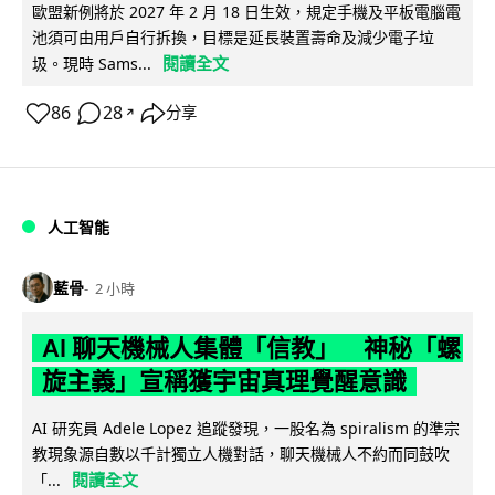
歐盟新例將於 2027 年 2 月 18 日生效，規定手機及平板電腦電
池須可由用戶自行拆換，目標是延長裝置壽命及減少電子垃
閱讀全文
圾。現時 Sams...
86
28
分享
↗
人工智能
藍骨
2 小時
AI 聊天機械人集體「信教」 神秘「螺
旋主義」宣稱獲宇宙真理覺醒意識
AI 研究員 Adele Lopez 追蹤發現，一股名為 spiralism 的準宗
教現象源自數以千計獨立人機對話，聊天機械人不約而同鼓吹
閱讀全文
「...