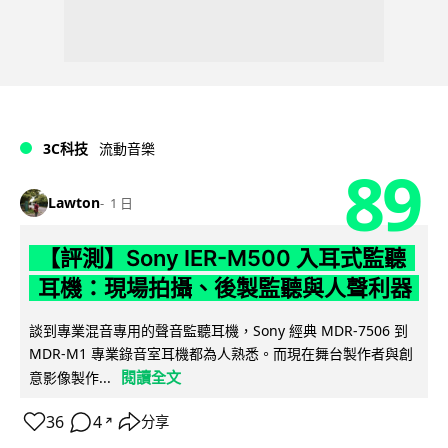
3C科技
流動音樂
89
Lawton
1 日
【評測】Sony IER-M500 入耳式監聽
耳機：現場拍攝、後製監聽與人聲利器
談到專業混音專用的聲音監聽耳機，Sony 經典 MDR-7506 到
MDR-M1 專業錄音室耳機都為人熟悉。而現在舞台製作者與創
閱讀全文
意影像製作...
36
4
分享
↗