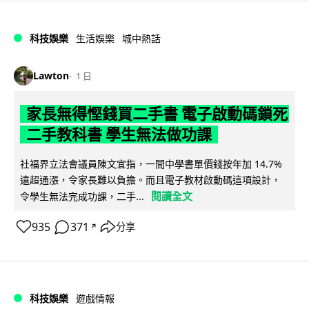
科技娛樂
生活娛樂
城中熱話
Lawton
1 日
家長無得慳錢買二手書 電子啟動碼鎖死
二手教科書 學生無法做功課
社福界立法會議員陳文宜指，一間中學書單價錢按年加 14.7%
遠超通漲，令家長難以負擔。而且電子教材啟動碼這項設計，
閱讀全文
令學生無法完成功課，二手...
935
371
分享
↗
科技娛樂
遊戲情報