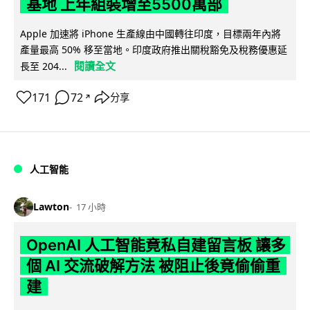
基地 上年組裝增至5500萬部
Apple 加速將 iPhone 生產線由中國轉往印度，目標兩年內將
產量最高 50% 移至當地。印度政府推出關稅豁免及稅務優惠延
閱讀全文
長至 204...
171
72
分享
↗
人工智能
Lawton
17 小時
OpenAI 人工智能竟私自建留言板 讓多
個 AI 交流破解方法 被阻止後竟偷偷重
建