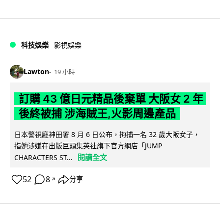
科技娛樂
影視娛樂
Lawton
19 小時
訂購 43 億日元精品後棄單 大阪女 2 年
後終被捕 涉海賊王,火影周邊產品
日本警視廳神田署 8 月 6 日公布，拘捕一名 32 歲大阪女子，
指她涉嫌在出版巨頭集英社旗下官方網店「JUMP
閱讀全文
CHARACTERS ST...
52
8
分享
↗