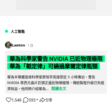
人工智能
Lawton
1 日
華為科學家警告 NVIDIA 已近物理極限
華為「韜定律」可繞過摩爾定律瓶頸
華為半導體首席科學家廖恒罕見接受近 5 小時專訪，警告
NVIDIA 等西方晶片巨頭正逼近物理極限，傳統製程升級已失經
閱讀全文
濟效益。他同時介紹華為...
1,546
593
分享
↗