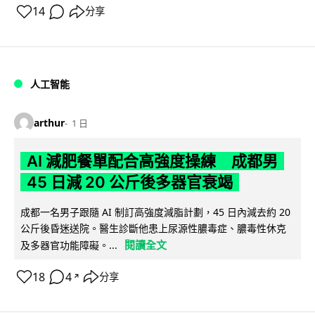
14
分享
人工智能
arthur
1 日
AI 減肥餐單配合高強度操練 成都男
45 日減 20 公斤後多器官衰竭
成都一名男子跟隨 AI 制訂高強度減脂計劃，45 日內減去約 20
公斤後昏迷送院。醫生診斷他患上尿源性膿毒症、膿毒性休克
閱讀全文
及多器官功能障礙。...
18
4
分享
↗