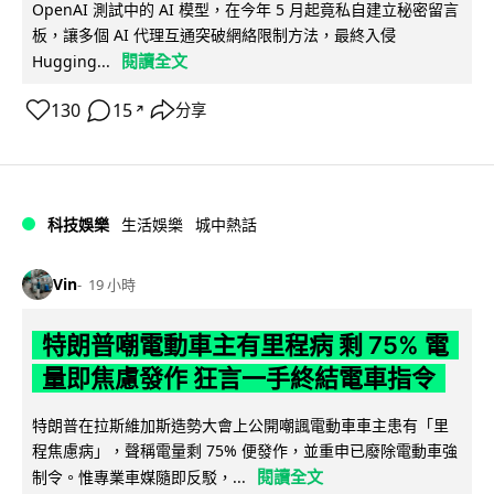
OpenAI 測試中的 AI 模型，在今年 5 月起竟私自建立秘密留言
板，讓多個 AI 代理互通突破網絡限制方法，最終入侵
閱讀全文
Hugging...
130
15
分享
↗
科技娛樂
生活娛樂
城中熱話
Vin
19 小時
特朗普嘲電動車主有里程病 剩 75% 電
量即焦慮發作 狂言一手終結電車指令
特朗普在拉斯維加斯造勢大會上公開嘲諷電動車車主患有「里
程焦慮病」，聲稱電量剩 75% 便發作，並重申已廢除電動車強
閱讀全文
制令。惟專業車媒隨即反駁，...