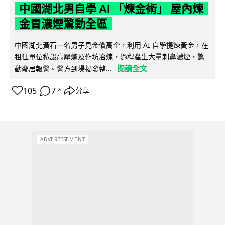
中國湖北男自學 AI 「煉金術」 屋內煉
金冒濃煙驚動全區
中國湖北黃石一名男子見金價高企，利用 AI 自學提煉黃金，在
租住單位私設高壓爐及作坊冶煉，過程產生大量刺鼻濃煙，驚
閱讀全文
動鄰居報警。警方到場揭發整...
105
7
分享
↗
ADVERTISEMENT