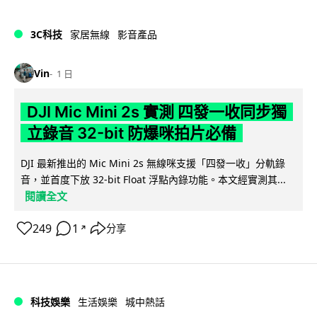
3C科技
家居無線
影音產品
Vin
1 日
DJI Mic Mini 2s 實測 四發一收同步獨
立錄音 32-bit 防爆咪拍片必備
DJI 最新推出的 Mic Mini 2s 無線咪支援「四發一收」分軌錄
音，並首度下放 32-bit Float 浮點內錄功能。本文經實測其...
閱讀全文
249
1
分享
↗
科技娛樂
生活娛樂
城中熱話