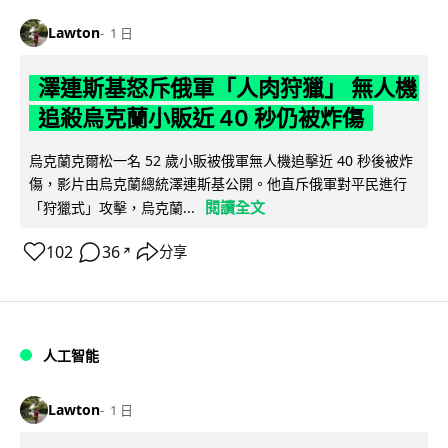
Lawton
1 日
澤連斯基怒斥俄軍「人肉狩獵」 無人機
追殺烏克蘭小販近 40 秒仍被炸傷
烏克蘭克爾松一名 52 歲小販被俄軍無人機追擊近 40 秒後被炸
傷，影片由烏克蘭總統澤連斯基公開。他直斥俄軍對平民進行
閱讀全文
「狩獵式」攻擊，烏克蘭...
102
36
分享
↗
人工智能
Lawton
1 日