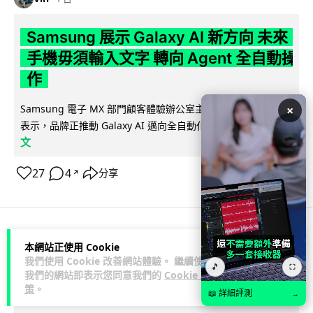
Samsung 展示 Galaxy AI 新方向 未來
手機毋須輸入文字 轉向 Agent 全自動操
作
Samsung 電子 MX 部門顧客體驗辦公室主管兼副總裁 Jay Kim
×
閱讀全
表示，品牌正推動 Galaxy AI 邁向全自動化 Agent...
文
27
4
分享
↗
科技娛樂
生活娛樂
城中熱話
本網站正使用 Cookie
我們使用 Cookie 改善網站體驗。 繼續使用
🎵
⛶
我們的網站即表示您同意我們的
Cookie 政
Lawton
1 日
策
。
📖 詳細評測
→