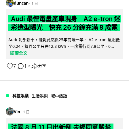
duncan
1 日
Audi 最慳電量產車現身 A2 e-tron 迷
彩造型曝光 快充 26 分鐘充滿 8 成電
Audi 呢部新車，能耗竟然係25年前嘅一半。 A2 e-tron 風阻低
至0.24，每百公里只需12.8 kWh，一度電行到7.8公里。6...
閱讀全文
7
1
分享
↗
科技娛樂
生活娛樂
城中熱話
Vin
1 日
法國 8 月 11 日出新例 未經同意嚴禁