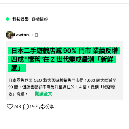
科技娛樂
遊戲情報
Lawton
1 日
日本二手遊戲店減 90% 門市 業績反增
四成 "懷舊"在 Z 世代變成最潮「新鮮
感」
日本零售巨頭 GEO 將懷舊遊戲銷售門市從 1,000 間大幅減至
99 間，但銷售額卻不降反升至過往的 1.4 倍。做到「減店增
閱讀全文
收」奇蹟，...
243
19
分享
↗