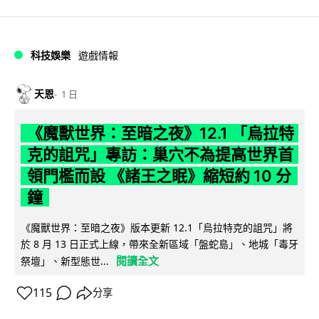
科技娛樂
遊戲情報
天恩
1 日
《魔獸世界：至暗之夜》12.1 「烏拉特
克的詛咒」專訪：巢穴不為提高世界首
領門檻而設 《諸王之眠》縮短約 10 分
鐘
《魔獸世界：至暗之夜》版本更新 12.1「烏拉特克的詛咒」將
於 8 月 13 日正式上線，帶來全新區域「盤蛇島」、地城「毒牙
閱讀全文
祭壇」、新型態世...
115
分享