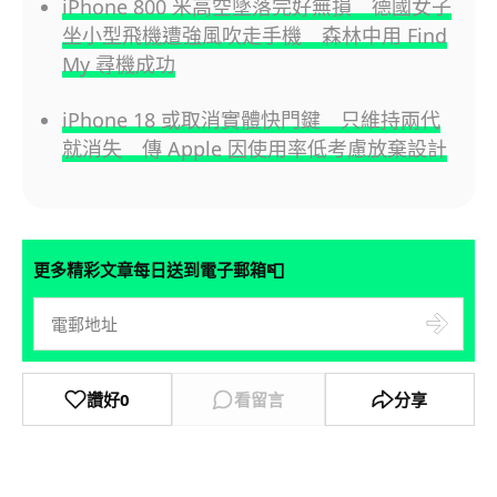
iPhone 800 米高空墜落完好無損 德國女子
坐小型飛機遭強風吹走手機 森林中用 Find
My 尋機成功
iPhone 18 或取消實體快門鍵 只維持兩代
就消失 傳 Apple 因使用率低考慮放棄設計
📮
更多精彩文章每日送到電子郵箱
讚好
0
看留言
分享