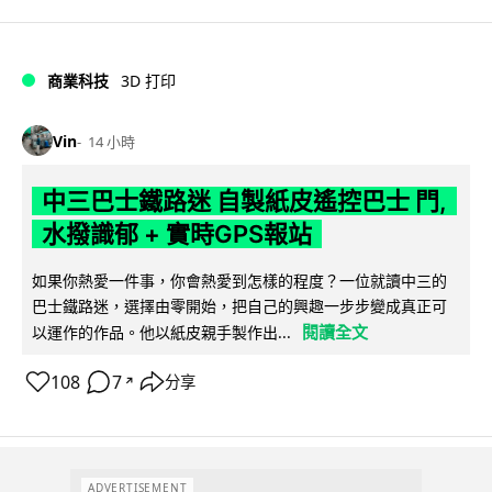
商業科技
3D 打印
Vin
14 小時
中三巴士鐵路迷 自製紙皮遙控巴士 門,
水撥識郁 + 實時GPS報站
如果你熱愛一件事，你會熱愛到怎樣的程度？一位就讀中三的
巴士鐵路迷，選擇由零開始，把自己的興趣一步步變成真正可
閱讀全文
以運作的作品。他以紙皮親手製作出...
108
7
分享
↗
ADVERTISEMENT