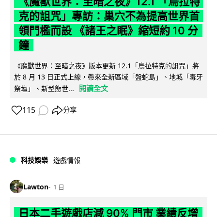
《魔獸世界：至暗之夜》12.1 「烏拉特
克的詛咒」專訪：巢穴不為提高世界首
領門檻而設 《諸王之眠》縮短約 10 分
鐘
《魔獸世界：至暗之夜》版本更新 12.1「烏拉特克的詛咒」將
於 8 月 13 日正式上線，帶來全新區域「盤蛇島」、地城「毒牙
閱讀全文
祭壇」、新型態世...
115
分享
科技娛樂
遊戲情報
Lawton
1 日
日本二手遊戲店減 90% 門市 業績反增