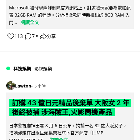
Microsoft 被發現靜靜刪除官方網站上，對遊戲玩家要為電腦配
置 32GB RAM 的建議。分析指微軟同時新推出的 8GB RAM 入
閱讀全文
門...
113
7
分享
↗
科技娛樂
影視娛樂
Lawton
5 小時
訂購 43 億日元精品後棄單 大阪女 2 年
後終被捕 涉海賊王,火影周邊產品
日本警視廳神田署 8 月 6 日公布，拘捕一名 32 歲大阪女子，
指她涉嫌在出版巨頭集英社旗下官方網店「JUMP