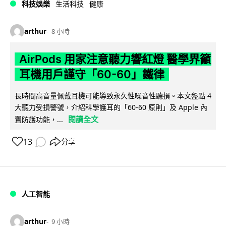
科技娛樂
生活科技
健康
arthur
8 小時
AirPods 用家注意聽力響紅燈 醫學界籲
耳機用戶謹守「60-60」鐵律
長時間高音量佩戴耳機可能導致永久性噪音性聽損。本文盤點 4
大聽力受損警號，介紹科學護耳的「60-60 原則」及 Apple 內
閱讀全文
置防護功能，...
13
分享
人工智能
arthur
9 小時