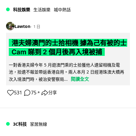
科技娛樂
生活娛樂
城中熱話
Lawton
1 日
港夫婦澳門的士拾相機 據為己有被的士
Cam 睇到 2 個月後再入境被捕
一對香港夫婦今年 5 月遊澳門乘的士拾獲他人遺留相機及電
池，拾遺不報並帶返香港自用。兩人本月 2 日經港珠澳大橋再
閱讀全文
次入境澳門時，被治安警察局...
531
75
分享
↗
3C科技
家居無線