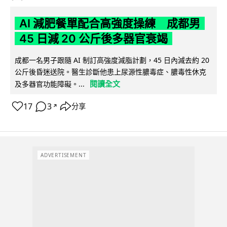
AI 減肥餐單配合高強度操練 成都男
45 日減 20 公斤後多器官衰竭
成都一名男子跟隨 AI 制訂高強度減脂計劃，45 日內減去約 20
公斤後昏迷送院。醫生診斷他患上尿源性膿毒症、膿毒性休克
閱讀全文
及多器官功能障礙。...
17
3
分享
↗
ADVERTISEMENT