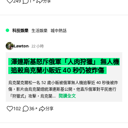
249
1
分享
↗
科技娛樂
生活娛樂
城中熱話
Lawton
22 小時
澤連斯基怒斥俄軍「人肉狩獵」 無人機
追殺烏克蘭小販近 40 秒仍被炸傷
烏克蘭克爾松一名 52 歲小販被俄軍無人機追擊近 40 秒後被炸
傷，影片由烏克蘭總統澤連斯基公開。他直斥俄軍對平民進行
閱讀全文
「狩獵式」攻擊，烏克蘭...
102
36
分享
↗