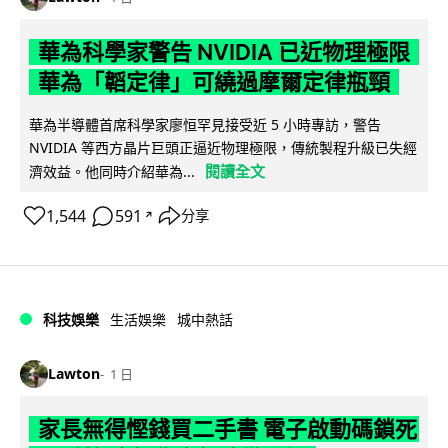
華為科學家警告 NVIDIA 已近物理極限
華為「韜定律」可繞過摩爾定律瓶頸
華為半導體首席科學家廖恒罕見接受近 5 小時專訪，警告
NVIDIA 等西方晶片巨頭正逼近物理極限，傳統製程升級已失經
閱讀全文
濟效益。他同時介紹華為...
1,544
591
分享
↗
科技娛樂
生活娛樂
城中熱話
Lawton
1 日
家長無得慳錢買二手書 電子啟動碼鎖死