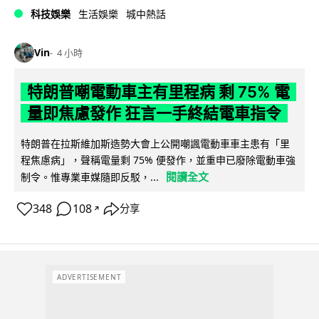
科技娛樂
生活娛樂
城中熱話
Vin
4 小時
特朗普嘲電動車主有里程病 剩 75% 電
量即焦慮發作 狂言一手終結電車指令
特朗普在拉斯維加斯造勢大會上公開嘲諷電動車車主患有「里
程焦慮病」，聲稱電量剩 75% 便發作，並重申已廢除電動車強
閱讀全文
制令。惟專業車媒隨即反駁，...
348
108
分享
↗
ADVERTISEMENT