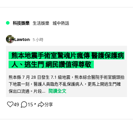
科技娛樂
生活娛樂
城中熱話
Lawton
5 小時
熊本地震手術室驚魂片瘋傳 醫護保護病
人、逃生門 網民讚值得尊敬
熊本縣 7 月 28 日發生 7.1 級地震，熊本綜合醫院手術室鏡頭拍
下地震一刻，醫護人員臨危不亂保護病人，更馬上開逃生門確
閱讀全文
保出口流通。片段...
49
15
分享
↗