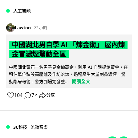
人工智能
Lawton
22 小時
中國湖北男自學 AI 「煉金術」 屋內煉
金冒濃煙驚動全區
中國湖北黃石一名男子見金價高企，利用 AI 自學提煉黃金，在
租住單位私設高壓爐及作坊冶煉，過程產生大量刺鼻濃煙，驚
閱讀全文
動鄰居報警。警方到場揭發整...
104
7
分享
↗
3C科技
流動音樂