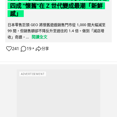
四成 "懷舊"在 Z 世代變成最潮「新鮮
感」
日本零售巨頭 GEO 將懷舊遊戲銷售門市從 1,000 間大幅減至
99 間，但銷售額卻不降反升至過往的 1.4 倍。做到「減店增
閱讀全文
收」奇蹟，...
241
19
分享
↗
ADVERTISEMENT