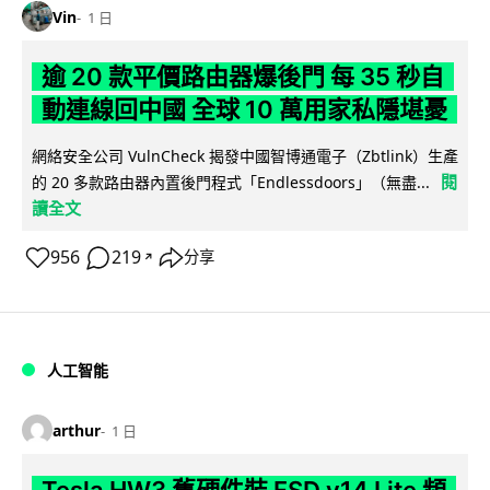
Vin
1 日
逾 20 款平價路由器爆後門 每 35 秒自
動連線回中國 全球 10 萬用家私隱堪憂
網絡安全公司 VulnCheck 揭發中國智博通電子（Zbtlink）生產
閱
的 20 多款路由器內置後門程式「Endlessdoors」（無盡...
讀全文
956
219
分享
↗
人工智能
arthur
1 日