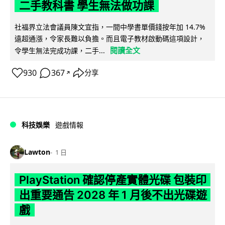
二手教科書 學生無法做功課
社福界立法會議員陳文宜指，一間中學書單價錢按年加 14.7%
遠超通漲，令家長難以負擔。而且電子教材啟動碼這項設計，
閱讀全文
令學生無法完成功課，二手...
930
367
分享
↗
科技娛樂
遊戲情報
Lawton
1 日
PlayStation 確認停產實體光碟 包裝印
出重要通告 2028 年 1 月後不出光碟遊
戲