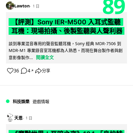
89
Lawton
1 日
【評測】Sony IER-M500 入耳式監聽
耳機：現場拍攝、後製監聽與人聲利器
談到專業混音專用的聲音監聽耳機，Sony 經典 MDR-7506 到
MDR-M1 專業錄音室耳機都為人熟悉。而現在舞台製作者與創
閱讀全文
意影像製作...
36
4
分享
↗
科技娛樂
遊戲情報
天恩
1 日