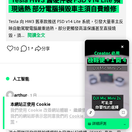
Tesla HW3 舊硬件裝 FSD v14 Lite 頻
現過熱 部分電腦損毀車主須自費維修
Tesla 向 HW3 舊車款推送 FSD v14 Lite 系統，引發大量車主反
映自動駕駛電腦嚴重過熱，部分更觸發高溫保護甚至直接燒
閱讀全文
毀，須...
×
10
1
分享
↗
人工智能
arthur
1 日
本網站正使用 Cookie
我們使用 Cookie 改善網站體驗。 繼續使用
港大工程學院研極簡架構晶片 搜尋速度
🎵
⛶
我們的網站即表示您同意我們的
Cookie 政
勝標準 CPU 1 億倍
策
。
📖 詳細評測
→