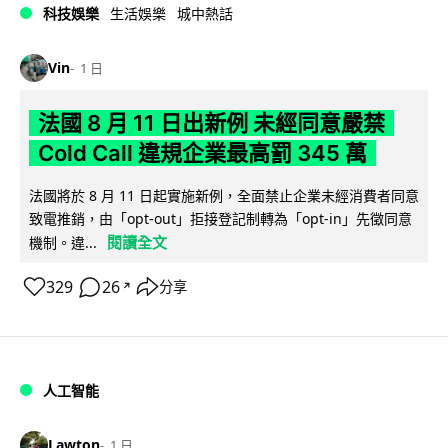
科技娛樂
生活娛樂
城中熱話
Vin
1 日
法國 8 月 11 日出新例 未經同意嚴禁
Cold Call 違規企業最高罰 345 萬
法國將於 8 月 11 日起實施新例，全面禁止企業未經消費者同意
致電推銷，由「opt-out」拒接登記制轉為「opt-in」先徵同意
閱讀全文
機制。違...
329
26
分享
↗
人工智能
Lawton
1 日