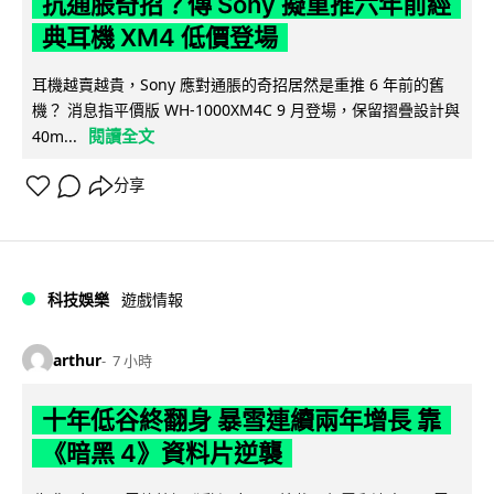
抗通脹奇招？傳 Sony 擬重推六年前經
典耳機 XM4 低價登場
耳機越賣越貴，Sony 應對通脹的奇招居然是重推 6 年前的舊
機？ 消息指平價版 WH-1000XM4C 9 月登場，保留摺疊設計與
閱讀全文
40m...
分享
科技娛樂
遊戲情報
arthur
7 小時
十年低谷終翻身 暴雪連續兩年增長 靠
《暗黑 4》資料片逆襲