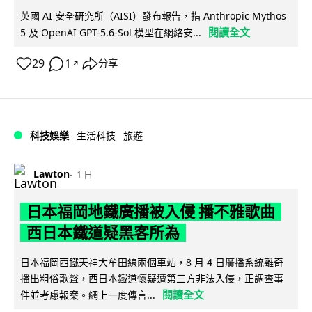
英國 AI 安全研究所（AISI）發布報告，指 Anthropic Mythos
閱讀全文
5 及 OpenAI GPT-5.6-Sol 模型在網絡安...
29
1
分享
↗
科技娛樂
生活科技
旅遊
Lawton
1 日
日本福岡地鐵廣播被入侵 播不雅歌曲
西日本鐵道疑黑客所為
日本福岡西鐵天神大牟田線兩個車站，8 月 4 日廣播系統離奇
播出粗俗歌聲，西日本鐵道懷疑遭第三方非法入侵，正調查事
閱讀全文
件並考慮報案。網上一度傳言...