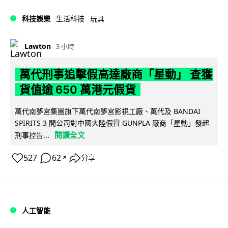
科技娛樂
生活科技
玩具
Lawton
3 小時
萬代刑事追擊假高達廠商「星動」 查獲
貨值逾 650 萬港元假貨
萬代南夢宮集團旗下萬代南夢宮影視工廠、萬代及 BANDAI
SPIRITS 3 間公司對中國大陸假冒 GUNPLA 廠商「星動」發起
閱讀全文
刑事控告...
527
62
分享
↗
人工智能