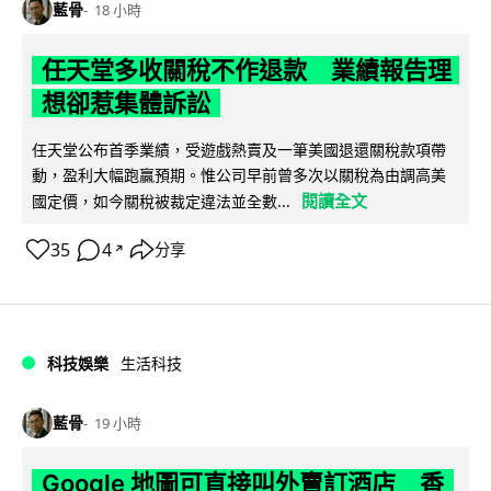
藍骨
18 小時
任天堂多收關稅不作退款 業績報告理
想卻惹集體訴訟
任天堂公布首季業績，受遊戲熱賣及一筆美國退還關稅款項帶
動，盈利大幅跑贏預期。惟公司早前曾多次以關稅為由調高美
閱讀全文
國定價，如今關稅被裁定違法並全數...
35
4
分享
↗
科技娛樂
生活科技
藍骨
19 小時
Google 地圖可直接叫外賣訂酒店 香