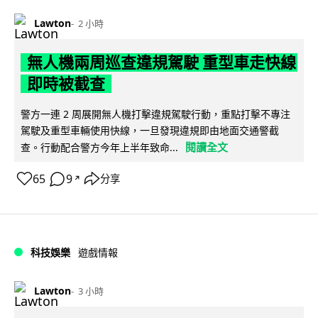
Lawton
2 小時
無人機兩周巡查違規駕駛 重型車走快線
即時被截查
警方一連 2 周展開無人機打擊違規駕駛行動，重點打擊不專注
駕駛及重型車輛使用快線，一旦發現違規即由地面交通警截
閱讀全文
查。行動配合警方今年上半年致命...
65
9
分享
↗
科技娛樂
遊戲情報
Lawton
3 小時