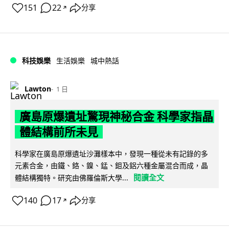
151
22
分享
↗
科技娛樂
生活娛樂
城中熱話
Lawton
1 日
廣島原爆遺址驚現神秘合金 科學家指晶
體結構前所未見
科學家在廣島原爆遺址沙灘樣本中，發現一種從未有記錄的多
元素合金，由鐵、鉻、鎳、錳、鉬及鋁六種金屬混合而成，晶
閱讀全文
體結構獨特。研究由佛羅倫斯大學...
140
17
分享
↗