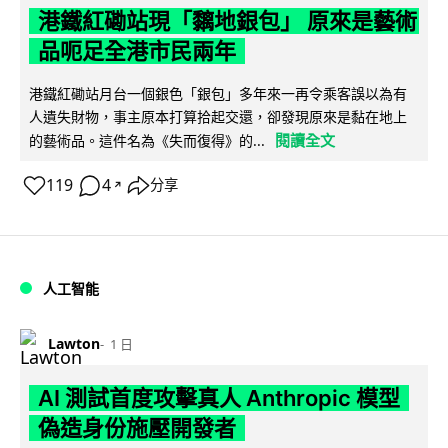
港鐵紅磡站現「黐地銀包」 原來是藝術
品呃足全港市民兩年
港鐵紅磡站月台一個銀色「銀包」多年來一再令乘客誤以為有
人遺失財物，事主原本打算拾起交還，卻發現原來是黏在地上
閱讀全文
的藝術品。這件名為《失而復得》的...
119
4
分享
↗
人工智能
Lawton
1 日
AI 測試首度攻擊真人 Anthropic 模型
偽造身份施壓開發者