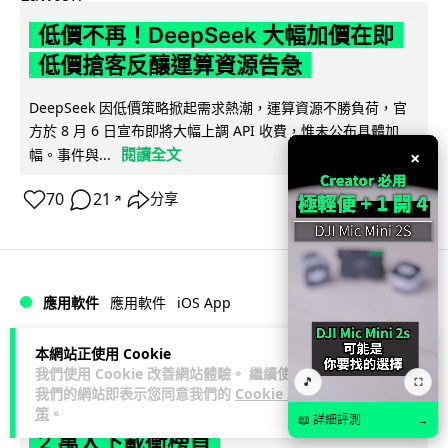
低價不再！DeepSeek 大幅加價在即
低價搶客反釀運算資源告急
DeepSeek 因低價策略掀起需求熱潮，運算資源不勝負荷，官
方於 8 月 6 日宣布即將大幅上調 API 收費，惟未公布具體加
閱讀全文
幅。事件與...
×
70
21
分享
↗
iOS App
應用軟件
應用軟件
本網站正使用 Cookie
Lawton
2 日
我們使用 Cookie 改善網站體驗。 繼續使用
🎵
⛶
我們的網站即表示您同意我們的
Cookie 政
首爾大生 2 星期開發防曬地圖 一日暴增
策
。
📖 詳細評測
→
2 萬人下載衝榜首