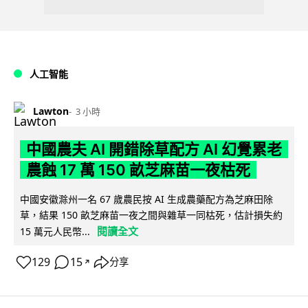
人工智能
Lawton
3 小時
中國農夫 AI 開錯除草配方 AI 幻覺累老
農蝕 17 萬 150 畝芝麻苗一夜枯死
中國安徽滁州一名 67 歲農民按 AI 生成農藥配方為芝麻田除
草，結果 150 畝芝麻苗一夜之間與雜草一同枯死，估計損失約
閱讀全文
15 萬元人民幣...
129
15
分享
↗