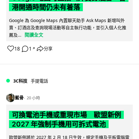
港開通時間仍未有着落
Google 為 Google Maps 內置聊天助手 Ask Maps 新增叫外
賣、訂酒店及查詢現場活動等自主執行功能，並引入個人化推
閱讀全文
薦及...
18
1
分享
↗
3C科技
手提電話
藍骨
20 小時
可換電池手機或重現市場 歐盟新例
2027 年強制手機用可拆式電池
歐盟新例將於 2027 年 2 月 18 日生效，規定手機及平板電腦電