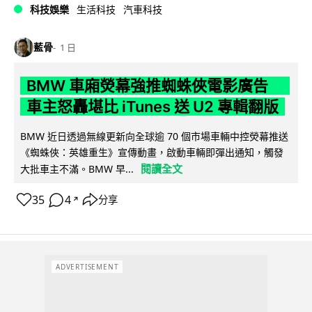
科技娛樂
生活科技
汽車科技
藍骨
1 日
BMW 車廂熒幕強推蜘蛛俠電影廣告
車主怒轟堪比 iTunes 送 U2 專輯翻版
BMW 近日透過無線更新向全球逾 70 個市場車輛中控熒幕推送
《蜘蛛俠：英雄重生》宣傳動畫，啟動車輛即彈出通知，觸發
閱讀全文
大批車主不滿。BMW 早...
35
4
分享
↗
ADVERTISEMENT