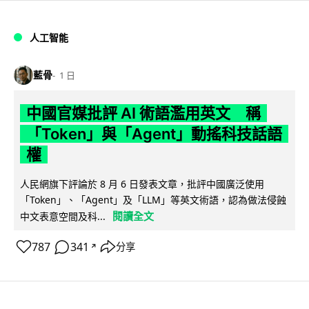
人工智能
藍骨
1 日
中國官媒批評 AI 術語濫用英文 稱
「Token」與「Agent」動搖科技話語
權
人民網旗下評論於 8 月 6 日發表文章，批評中國廣泛使用
「Token」、「Agent」及「LLM」等英文術語，認為做法侵蝕
閱讀全文
中文表意空間及科...
787
341
分享
↗