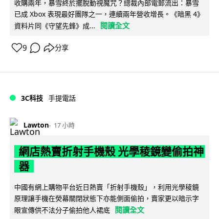
收購兩年，暴雪終於擺脫動視魔咒？總裁內部電郵流出：暴雪
已成 Xbox 表現最好團隊之一，連續兩年營收增長。《暗黑 4》
閱讀全文
資料片同《守望先鋒》成...
9
分享
3C科技
手提電話
Lawton
17 小時
網店熱賣折射手機殼 光學稜鏡變偷拍神
器
中國有網上購物平台近日熱賣「折射手機殼」，利用光學稜鏡
原理讓手機在熒幕關閉狀態下亦能側面偷拍，賣家更以暗示字
閱讀全文
眼宣傳供不法分子偷拍他人裙底