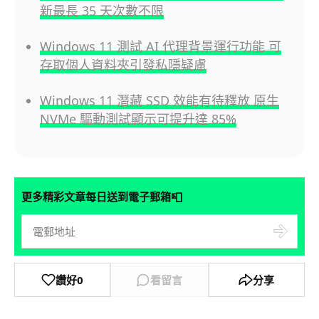
新最長 35 天次數不限
Windows 11 測試 AI 代理背景運行功能 可
存取個人資料夾引發私隱疑慮
Windows 11 潛藏 SSD 效能有待釋放 原生
NVMe 驅動測試顯示可提升達 85%
📮
更多精彩文章每日送到電子郵箱
讚好
0
看留言
分享