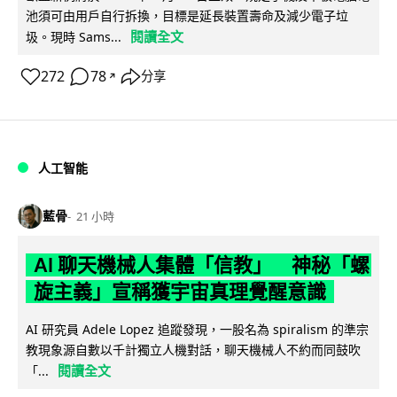
池須可由用戶自行拆換，目標是延長裝置壽命及減少電子垃
閱讀全文
圾。現時 Sams...
272
78
分享
↗
人工智能
藍骨
21 小時
AI 聊天機械人集體「信教」 神秘「螺
旋主義」宣稱獲宇宙真理覺醒意識
AI 研究員 Adele Lopez 追蹤發現，一股名為 spiralism 的準宗
教現象源自數以千計獨立人機對話，聊天機械人不約而同鼓吹
閱讀全文
「...