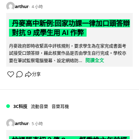
arthur
4 小時
丹麥高中新例:回家功課一律加口頭答辯
對抗 9 成學生用 AI 作弊
丹麥政府即時收緊高中評核規則，要求學生為在家完成書面考
試接受口頭答辯，藉此核實作品是否由學生自行完成。學校亦
閱讀全文
要在筆試監察電腦螢幕、設定網絡防...
分享
3C科技
流動音樂
音樂耳機
arthur
5 小時