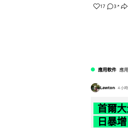
17
3
↗
應用軟件
應
Lawton
4 小時
首爾大
日暴增