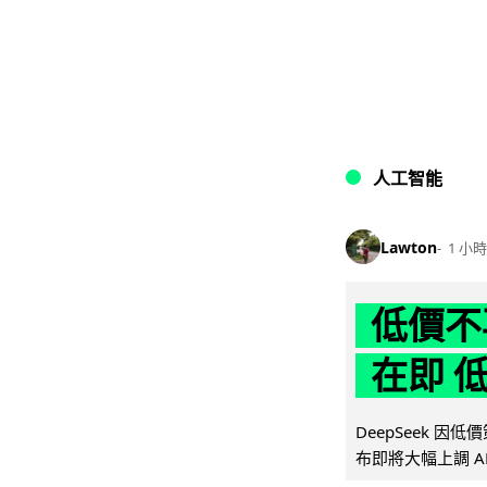
人工智能
Lawton
1 小時
低價不再
在即 
DeepSeek 
布即將大幅上調 A