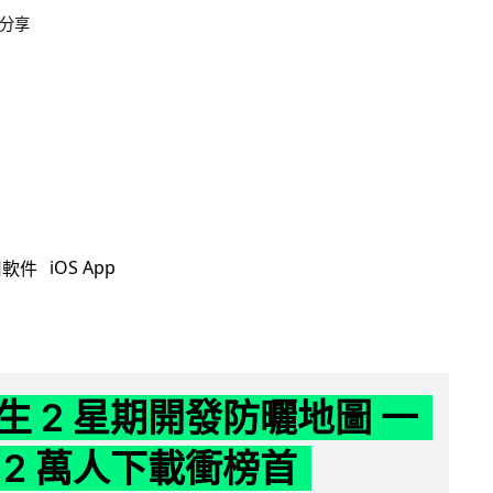
分享
iOS App
用軟件
生 2 星期開發防曬地圖 一
 2 萬人下載衝榜首