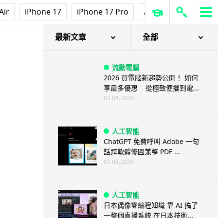
Air
iPhone 17
iPhone 17 Pro
AirPods Pro 3
Ap
最新文章
全部
流動電腦
2026 買電腦新趨勢公開！ 如何
享最多優惠 從極致便攜到電...
07.08.2026
人工智能
ChatGPT 免費呼叫 Adobe 一句
話跨軟體修圖兼整 PDF ...
07.08.2026
人工智能
日本偶像零編程知識 靠 AI 搞了
一整個直播系統 在日本技術...