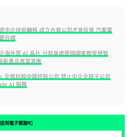
求中企技術轉移 成立合資公司才准投資 汽車電
要目標
企海外買 AI 晶片 分部身處那個國家都受規管
A 最新產品首當其衝
opic 全面封殺中國控股公司 禁止中企全球子公司
ude AI 服務
📮
送到電子郵箱