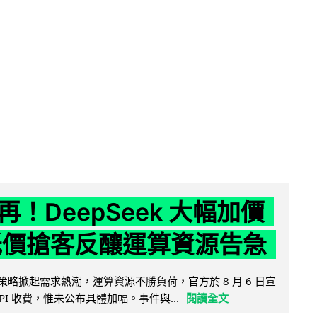
！DeepSeek 大幅加價
低價搶客反釀運算資源告急
因低價策略掀起需求熱潮，運算資源不勝負荷，官方於 8 月 6 日宣
PI 收費，惟未公布具體加幅。事件與...
閱讀全文