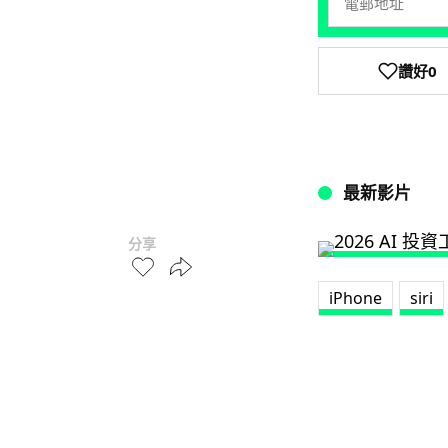
讚好
0
最新影片
分享
iPhone
siri