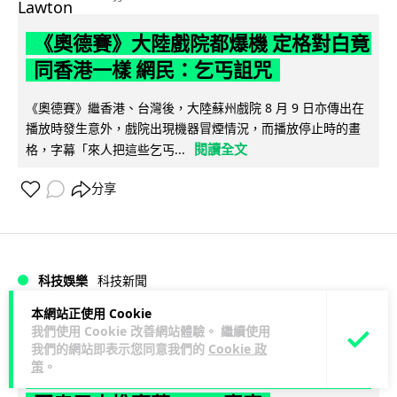
《奧德賽》大陸戲院都爆機 定格對白竟
同香港一樣 網民：乞丐詛咒
《奧德賽》繼香港、台灣後，大陸蘇州戲院 8 月 9 日亦傳出在
播放時發生意外，戲院出現機器冒煙情況，而播放停止時的畫
閱讀全文
格，字幕「來人把這些乞丐...
分享
科技娛樂
科技新聞
本網站正使用 Cookie
duncan
56 分
我們使用 Cookie 改善網站體驗。 繼續使用
我們的網站即表示您同意我們的
Cookie 政
策
。
Uber 在港推 Elite 尊尚出行服務！夥拍