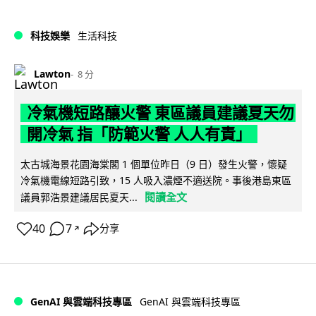
科技娛樂
生活科技
Lawton
8 分
冷氣機短路釀火警 東區議員建議夏天勿
開冷氣 指「防範火警 人人有責」
太古城海景花園海棠閣 1 個單位昨日（9 日）發生火警，懷疑
冷氣機電線短路引致，15 人吸入濃煙不適送院。事後港島東區
閱讀全文
議員郭浩景建議居民夏天...
40
7
分享
↗
GenAI 與雲端科技專區
GenAI 與雲端科技專區