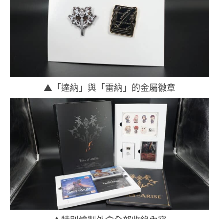
▲「達納」與「雷納」的金屬徽章