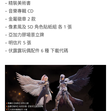
– 精裝美術書
– 音樂專輯 CD
– 金屬徽章 2 款
– 像素風及 SD 角色貼紙組 各 1 張
– 亞加力膠場景立牌
– 明信片 5 張
– 伏露露玩偶配件 6 種 下載代碼