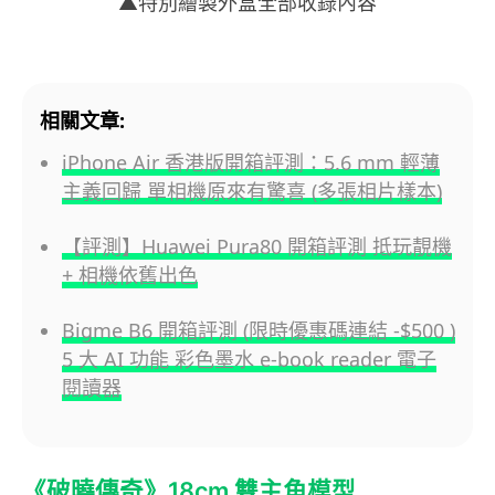
▲特別繪製外盒全部收錄內容
相關文章:
iPhone Air 香港版開箱評測：5.6 mm 輕薄
主義回歸 單相機原來有驚喜 (多張相片樣本)
【評測】Huawei Pura80 開箱評測 抵玩靚機
+ 相機依舊出色
Bigme B6 開箱評測 (限時優惠碼連結 -$500 )
5 大 AI 功能 彩色墨水 e-book reader 電子
閱讀器
《破曉傳奇》18cm 雙主角模型