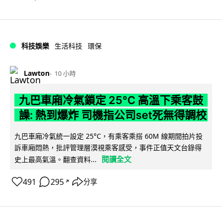
科技娛樂
生活科技
環保
Lawton
10 小時
九巴車廂冷氣鎖定 25°C 高溫下乘客鼓
譟: 熱到爆炸 司機指公司set死無得調校
九巴車廂冷氣統一設定 25°C，有乘客乘搭 60M 線期間拍片投
訴車廂悶熱，批評管理層漠視乘客感受，事件正值天文台錄得
閱讀全文
史上最高氣溫。翻查資料...
491
295
分享
↗