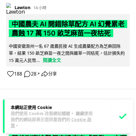
Lawton
14 小時
中國農夫 AI 開錯除草配方 AI 幻覺累老
農蝕 17 萬 150 畝芝麻苗一夜枯死
中國安徽滁州一名 67 歲農民按 AI 生成農藥配方為芝麻田除
草，結果 150 畝芝麻苗一夜之間與雜草一同枯死，估計損失約
閱讀全文
15 萬元人民幣...
188
28
分享
↗
科技娛樂
生活科技
玩具
本網站正使用 Cookie
我們使用 Cookie 改善網站體驗。 繼續使用
我們的網站即表示您同意我們的
Cookie 政
Lawton
14 小時
策
。