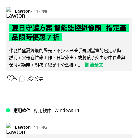
Lawton
11 小時
夏日守護方案 智能監控攝像頭 指定產
品限時優惠 7 折
伴隨着盛夏燦爛的陽光，不少人已著手規劃豐富的暑期活動。
然而，父母在忙碌工作、日常外出，或將孩子交由家中長輩與
閱讀全文
保母照顧時，對孩子總是十分牽掛。...
5
分享
Windows 11
應用軟件
應用軟件
Lawton
11 小時