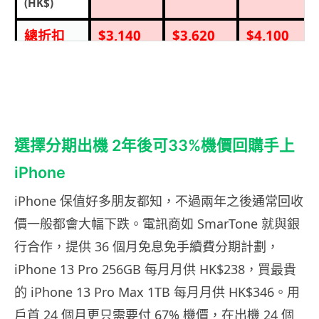
(HK$)
總折扣
$3,140
$3,620
$4,100
(HK$)
扣除以上
$167
$247
$327
折扣後淨
月費（
24
選擇分期出機 2年後可33%機價回購手上
個月合
約）
iPhone
(HK$)
iPhone 保值好多朋友都知，不過兩年之後通常回收
價一般都會大幅下跌。電訊商如 SmarTone 就與銀
行合作，提供 36 個月免息免手續費分期計劃，
iPhone 13 Pro 256GB 每月月供 HK$238，買最貴
的 iPhone 13 Pro Max 1TB 每月月供 HK$346。用
戶首 24 個月更只需要付 67% 機價，在出機 24 個