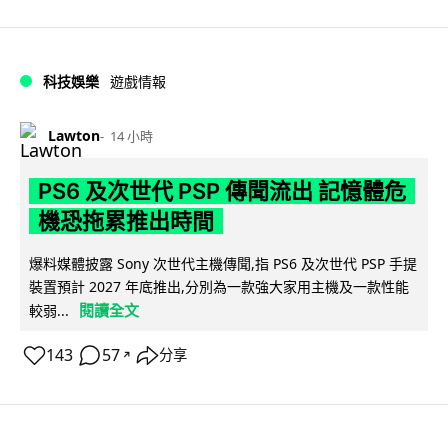
科技娛樂
遊戲情報
Lawton
14 小時
PS6 及次世代 PSP 傳聞流出 記憶體危
機恐拖累推出時間
爆料媒體披露 Sony 次世代主機傳聞,指 PS6 及次世代 PSP 手提
裝置預計 2027 年底推出,分別為一款強大家用主機及一款性能
閱讀全文
較弱...
143
57
分享
↗