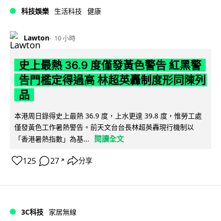
科技娛樂
生活科技
健康
Lawton
10 小時
史上最熱 36.9 度僅發黃色警告 紅黑警
告門檻定得過高 林超英轟制度形同陳列
品
本港周日錄得史上最熱 36.9 度，上水更達 39.8 度，惟勞工處
僅發黃色工作暑熱警告。前天文台台長林超英轟現行機制以
閱讀全文
「香港暑熱指數」為基...
125
27
分享
↗
3C科技
家居無線