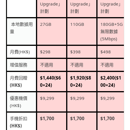
Upgrade
」
Upgrade
」
Upgrade
」
計劃
計劃
計劃
本地數據用
27GB
110GB
180GB+5G
量
無限數據
(5Mbps)
月費
(HK$)
$298
$398
$498
增值服務
不適用
不適用
不適用
月費回贈
$1,440($6
$1,920($8
$2,400($1
(HK$)
0×24)
0×24)
00×24)
優惠機價
$9,299
$9,299
$9,299
(HK$)
手機折扣
$1,700
$1,700
$1,700
(HK$)