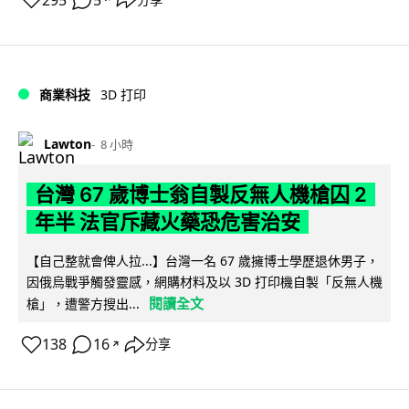
295
5
商業科技
3D 打印
Lawton
8 小時
台灣 67 歲博士翁自製反無人機槍囚 2
年半 法官斥藏火藥恐危害治安
【自己整就會俾人拉...】台灣一名 67 歲擁博士學歷退休男子，
因俄烏戰爭觸發靈感，網購材料及以 3D 打印機自製「反無人機
閱讀全文
槍」，遭警方搜出...
138
16
分享
↗