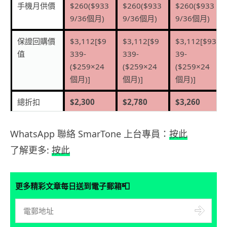
手機月供價
$260($933
$260($933
$260($933
9/36
個月
)
9/36
個月
)
9/36
個月
)
保證回購價
$3,112
[
$9
$3,112
[
$9
$3,112
[
$93
值
339-
339-
39-
($259×24
($259×24
($259×24
個月
)
]
個月
)
]
個月
)
]
總折扣
$2,300
$2,780
$3,260
(HK$)
WhatsApp 聯絡 SmarTone 上台專員：
按此
扣除以上折
$202
$282
$362
了解更多:
按此
扣後淨月費
（
24
個月合
約）
(HK$)
📮
更多精彩文章每日送到電子郵箱