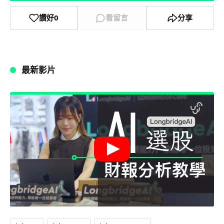
讚好
0
看留言
分享
最新影片