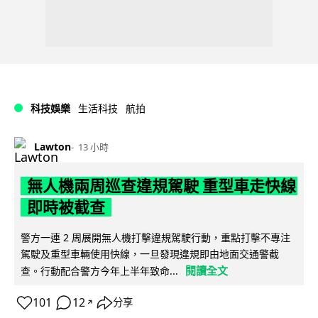
科技娛樂
生活科技
航拍
Lawton
13 小時
無人機兩周巡查違規駕駛 重型車走快線
即時被截查
警方一連 2 周展開無人機打擊違規駕駛行動，重點打擊不專注
駕駛及重型車輛使用快線，一旦發現違規即由地面交通警截
閱讀全文
查。行動配合警方今年上半年致命...
101
12
分享
↗