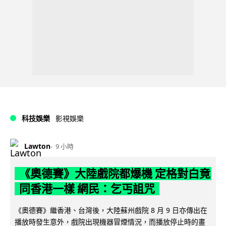
科技娛樂
影視娛樂
Lawton
9 小時
《奧德賽》大陸戲院都爆機 定格對白竟
同香港一樣 網民：乞丐詛咒
《奧德賽》繼香港、台灣後，大陸蘇州戲院 8 月 9 日亦傳出在
播放時發生意外，戲院出現機器冒煙情況，而播放停止時的畫