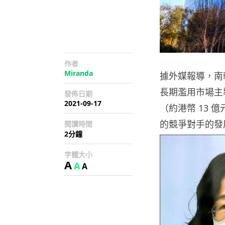
作者
Miranda
據外媒報導，南韓
長期濫用市場主導地
發佈日期
2021-09-17
（約港幣 13 
的競爭對手的發
閱讀時間
2分鐘
字體大小
A
A
A