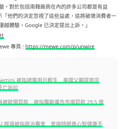
驗，對於包括南韓廠商在內的許多公司都是有益
 表示「他們的決定忽視了這些益處，這將破壞消費者一
越體驗，Google 已決定提出上訴。」
社
Mewe 專頁 :
https://mewe.com/p/unwire
e Gemini 被指誘導用戶輕生 美國父親提首宗
i 死亡訴訟
e 再被歐盟罰款 被指壟斷廣告市場罰款 29.5 億
e AI 搜尋被指政治審查 查詢特朗普心智健康不