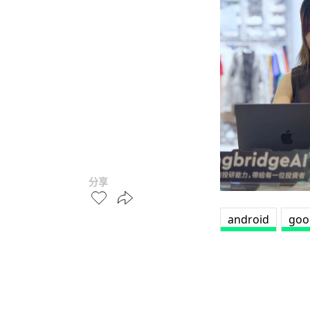
分享
android
goo