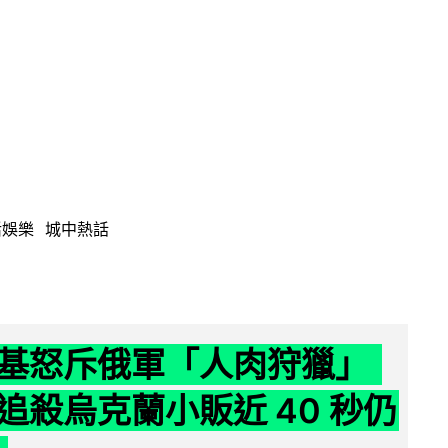
活娛樂
城中熱話
基怒斥俄軍「人肉狩獵」
追殺烏克蘭小販近 40 秒仍