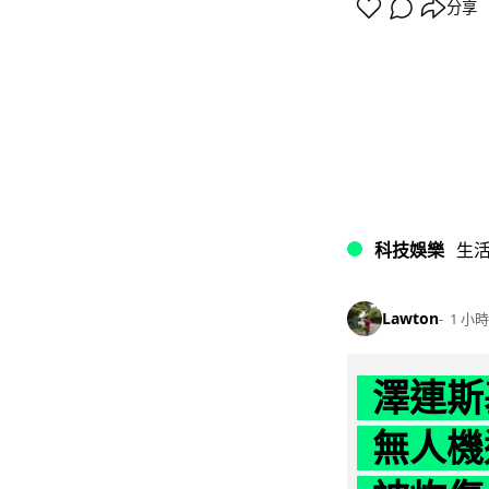
分享
科技娛樂
生
Lawton
1 小時
澤連斯
無人機