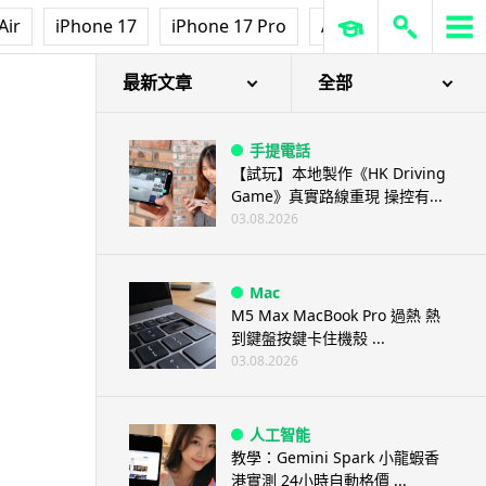
Air
iPhone 17
iPhone 17 Pro
AirPods Pro 3
Ap
最新文章
全部
手提電話
【試玩】本地製作《HK Driving
Game》真實路線重現 操控有...
03.08.2026
Mac
M5 Max MacBook Pro 過熱 熱
到鍵盤按鍵卡住機殼 ...
03.08.2026
人工智能
教學：Gemini Spark 小龍蝦香
港實測 24小時自動格價 ...