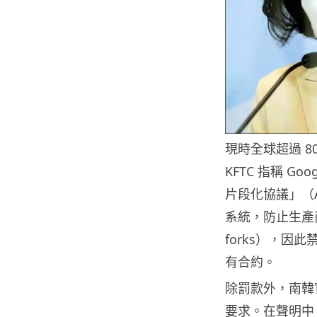
現時全球超過 80%
KFTC 指稱 G
片段化協議」（A
系統，防止生產商創
forks），因此
有合約。
除罰款外，南韓官
要求。在聲明中，G