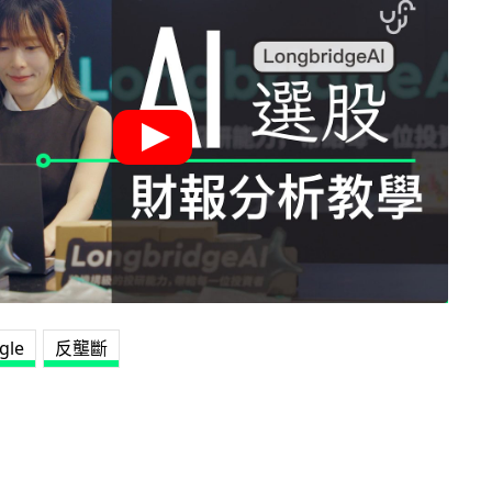
gle
反壟斷