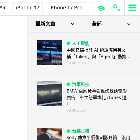
Air
iPhone 17
iPhone 17 Pro
AirPods Pro 3
Ap
最新文章
全部
人工智能
中國官媒批評 AI 術語濫用英文
稱「Token」與「Agent」動搖...
08.08.2026
汽車科技
BMW 車廂熒幕強推蜘蛛俠電影
廣告 車主怒轟堪比 iTunes 送
U...
08.08.2026
音樂耳機
Sony 傳推平價復刻版耳筒 沿用