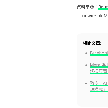
資料來源：
Reut
— unwire.hk 
相關文章:
Face
Meta 
切換真實
教學：AI 
理模式」