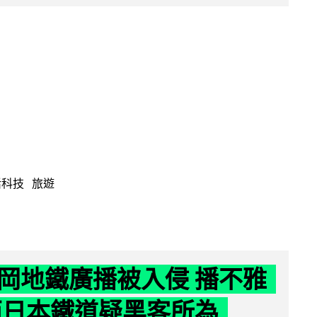
活科技
旅遊
岡地鐵廣播被入侵 播不雅
西日本鐵道疑黑客所為