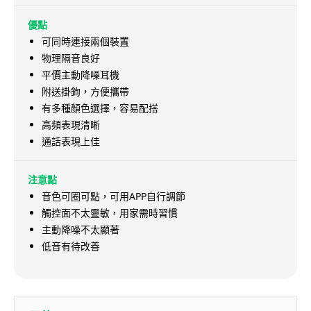
優點
可同時連接兩個裝置
物理隔音良好
平價主動降噪耳機
附送掛鉤，方便攜帶
有多種顏色選擇，容易配搭
高頻表現清晰
通話表現上佳
注意點
音色可圈可點，可用APP自行調節
觸控面不太靈敏，用家需時習慣
主動降噪不太顯著
低音有待改善