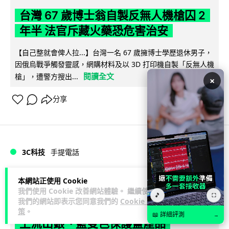
台灣 67 歲博士翁自製反無人機槍囚 2
年半 法官斥藏火藥恐危害治安
【自己整就會俾人拉...】台灣一名 67 歲擁博士學歷退休男子，
因俄烏戰爭觸發靈感，網購材料及以 3D 打印機自製「反無人機
閱讀全文
槍」，遭警方搜出...
×
分享
3C科技
手提電話
Lawton
1 小時
本網站正使用 Cookie
我們使用 Cookie 改善網站體驗。 繼續使用
🎵
⛶
我們的網站即表示您同意我們的
Cookie 政
傳摺疊機 iPhone Ultra 顏色已定型 網
策
。
📖 詳細評測
→
上流出銀、藍雙色保護蓋產品