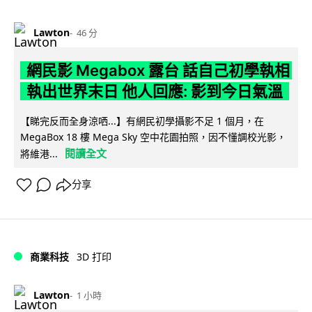
Lawton
46 分
網民影 Megabox 露台 話自己初學執相
執出世界末日 他人回應: 影到今日氣溫
【睇完反而全身涼哂...】有網民初學攝影不足 1 個月，在
MegaBox 18 樓 Mega Sky 空中花園拍照，因不懂調校光影，
閱讀全文
將維港...
分享
商業科技
3D 打印
Lawton
1 小時