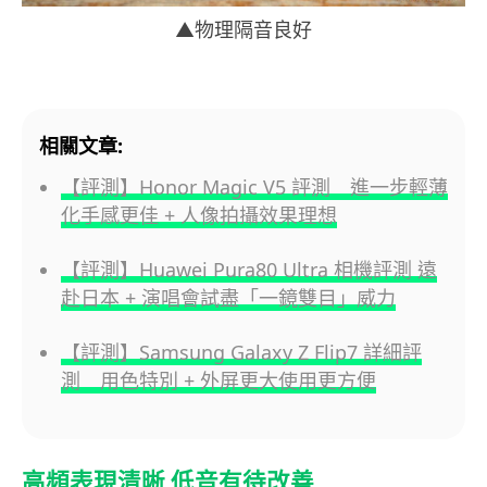
▲物理隔音良好
相關文章:
【評測】Honor Magic V5 評測 進一步輕薄
化手感更佳 + 人像拍攝效果理想
【評測】Huawei Pura80 Ultra 相機評測 遠
赴日本 + 演唱會試盡「一鏡雙目」威力
【評測】Samsung Galaxy Z Flip7 詳細評
測 用色特別 + 外屏更大使用更方便
高頻表現清晰 低音有待改善