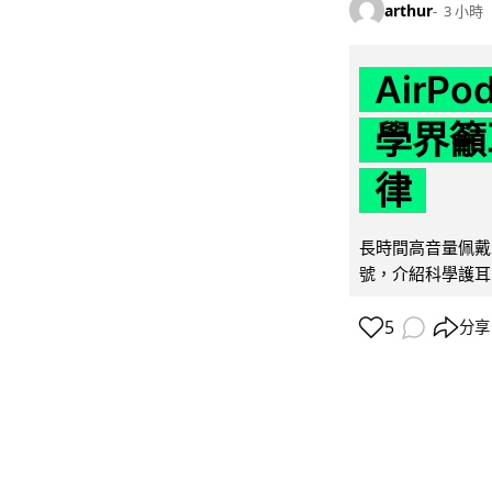
arthur
3 小時
AirP
學界籲
律
長時間高音量佩戴
號，介紹科學護耳的「
5
分享