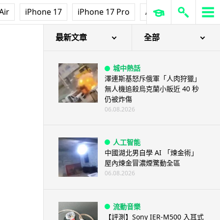
影音產品
Air
iPhone 17
iPhone 17 Pro
AirPods Pro 3
Ap
DJI Mic Mini 2s 實測 四發一收
同步獨立錄音 32-bi...
06.08.2026
最新文章
全部
城中熱話
澤連斯基怒斥俄軍「人肉狩獵」
無人機追殺烏克蘭小販近 40 秒
仍被炸傷
06.08.2026
人工智能
中國湖北男自學 AI 「煉金術」
屋內煉金冒濃煙驚動全區
06.08.2026
流動音樂
【評測】Sony IER-M500 入耳式