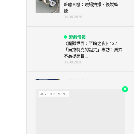
監聽耳機：現場拍攝、後製監
聽...
06.08.2026
遊戲情報
《魔獸世界：至暗之夜》12.1
「烏拉特克的詛咒」專訪：巢穴
不為提高世...
06.08.2026
遊戲情報
日本二手遊戲店減 90% 門市 業
績反增四成 “懷...
ADVERTISEMENT
06.08.2026
人工智能
Meta AI 模型測試期間入侵他家
公司 三大 AI 巨頭接連曝安全