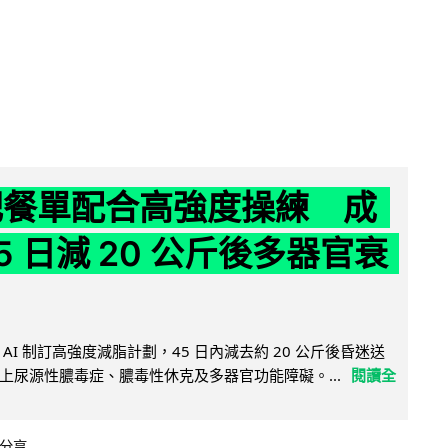
減肥餐單配合高強度操練 成
5 日減 20 公斤後多器官衰
AI 制訂高強度減脂計劃，45 日內減去約 20 公斤後昏迷送
上尿源性膿毒症、膿毒性休克及多器官功能障礙。...
閱讀全
分享