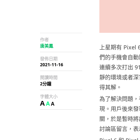
作者
唐美鳳
上星期有 Pixel 
們的手機會自動
發佈日期
2021-11-16
連續多次打出 
靜的環境或者深
閱讀時間
2分鐘
得其解。
字體大小
為了解決問題，
A
A
A
現。用戶後來發現自
關，於是暫時將語音
討論區留言，表示