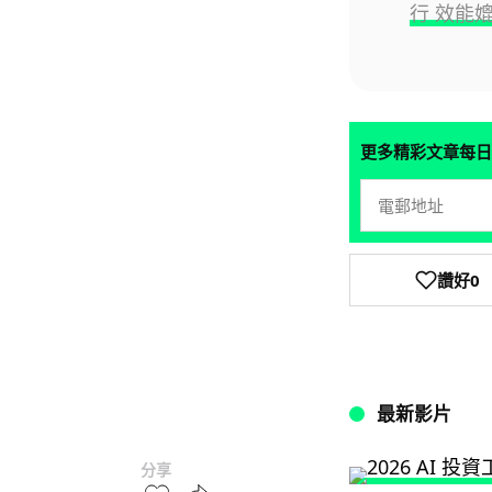
行 效能媲
更多精彩文章每日
讚好
0
最新影片
分享