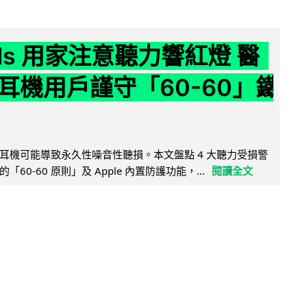
ods 用家注意聽力響紅燈 醫
耳機用戶謹守「60-60」鐵
耳機可能導致永久性噪音性聽損。本文盤點 4 大聽力受損警
60-60 原則」及 Apple 內置防護功能，...
閱讀全文