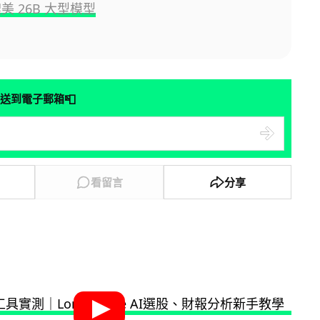
美 26B 大型模型
📮
送到電子郵箱
看留言
分享