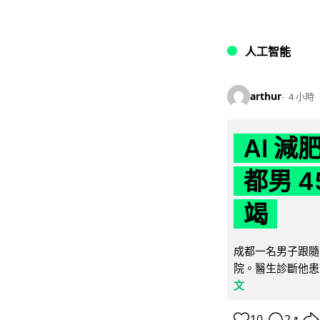
人工智能
arthur
4 小時
AI 
都男 4
竭
成都一名男子跟隨 
院。醫生診斷他患
文
10
2
↗