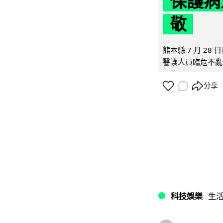
保護病
敬
熊本縣 7 月 2
醫護人員臨危不亂
分享
科技娛樂
生