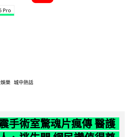
 6 Pro
活娛樂
城中熱話
震手術室驚魂片瘋傳 醫護