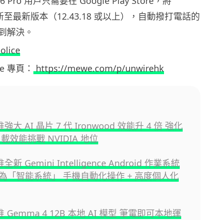
el 6 Pro 用戶只需要在 Google Play Store，將
更新至最新版本（12.43.18 或以上），自動撥打電話的
到解決。
olice
ewe 專頁：
https://mewe.com/p/unwirehk
 推強大 AI 晶片 7 代 Ironwood 效能升 4 倍 強化
負載效能挑戰 NVIDIA 地位
推全新 Gemini Intelligence Android 作業系統
為「智能系統」 手機自動化操作 + 高度個人化
 推 Gemma 4 12B 本地 AI 模型 筆電即可本地運