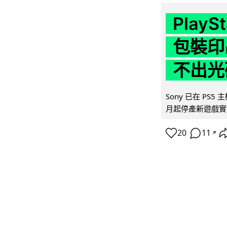
Play
包裝印出
不出光
Sony 已在 PS
月起停產新遊戲實體
20
11
↗