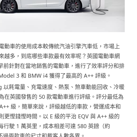
電動車的使用成本較傳統汽油引擎汽車低，市場上
來越多，到底哪些車款最有效率呢？英國電動車網
fying 早前針對在當地銷售的電動車，進行了效率評分和排
Model 3 和 BMW i4 獲得了最高的 A++ 評級。
ifying 以耗電量、充電速度、熱泵、煞車動能回收、冷暖
為在英國發售的 50 款電動車進行評級。評分最低為
 A++ 級，簡單來說，評級越低的車款，營運成本和
更慳錢慳時間。以 E 級的平治 EQV 與 A++ 級的
，每行駛 1 萬英里，成本相差可達 580 英鎊（約
），不過兩款車的尺寸和載客人數各異。