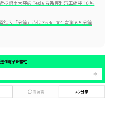
技術重大突破 Tesla 最新專利汽車組裝 10 秒
進入「分鐘」時代 Zeekr 001 實測 6.5 分鐘
📮
送到電子郵箱
看留言
分享