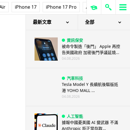
Air
iPhone 17
iPhone 17 Pro
AirPods Pro 3
Ap
最新文章
全部
資訊保安
被命令製造「後門」 Apple 再控
告英國政府 加密後門爭議延燒...
04.08.2026
汽車科技
Tesla Model Y 長續航後驅版抵
港 YOHO MALL ...
04.08.2026
人工智能
據報中國憂美國 AI 變武器 不滿
Anthropic 拒正常存取...