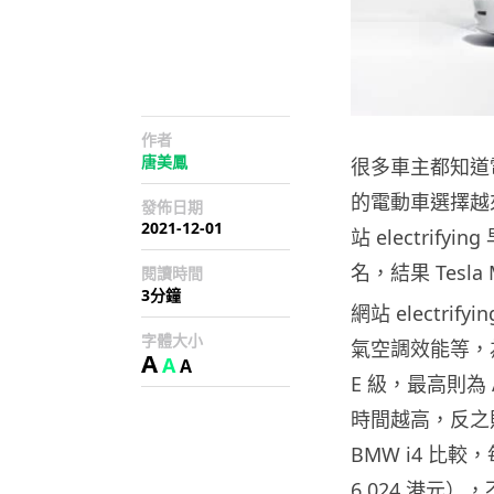
作者
唐美鳳
很多車主都知道
的電動車選擇越
發佈日期
2021-12-01
站 electri
名，結果 Tesla 
閱讀時間
3分鐘
網站 electr
字體大小
氣空調效能等，
A
A
A
E 級，最高則為
時間越高，反之則
BMW i4 比較
6,024 港元