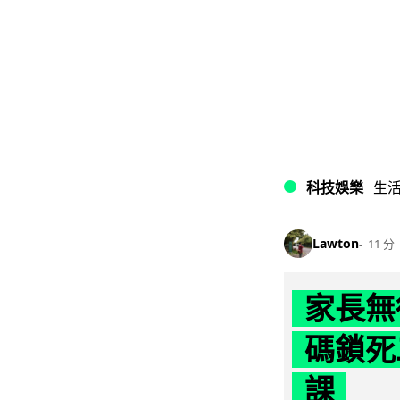
科技娛樂
生
Lawton
11 分
家長無
碼鎖死
課