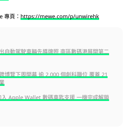
ewe 專頁：
https://mewe.com/p/unwirehk
出自動駕駛車輛先導牌照 南區數碼港展開第二
博覽下周開幕 逾 2,000 個創科職位 覆蓋 21
業
 加入 Apple Wallet 數碼車匙支援 一機完成解鎖