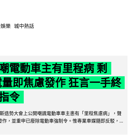
活娛樂
城中熱話
嘲電動車主有里程病 剩
 電量即焦慮發作 狂言一手終
指令
斯造勢大會上公開嘲諷電動車車主患有「里程焦慮病」，聲
便發作，並重申已廢除電動車強制令。惟專業車媒隨即反駁，...