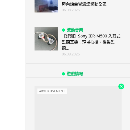
屋內煉金冒濃煙驚動全區
06.08.2026
流動音樂
【評測】Sony IER-M500 入耳式
監聽耳機：現場拍攝、後製監
聽...
06.08.2026
遊戲情報
《魔獸世界：至暗之夜》12.1
「烏拉特克的詛咒」專訪：巢穴
不為提高世...
ADVERTISEMENT
06.08.2026
遊戲情報
日本二手遊戲店減 90% 門市 業
績反增四成 “懷...