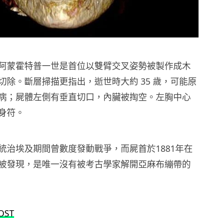
阿蒙霍特普一世是首位以雙臂交叉姿勢被製作成木
切除。斷層掃描更指出，逝世時大約 35 歲，可能原
病；屍體左側有垂直切口，內臟被掏空。左胸中心
身符。
統治埃及期間曾數度發動戰爭，而屍首於1881年在
被發現，是唯一沒有被考古學家解開亞麻布繃帶的
OST