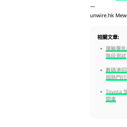
—
unwire.hk M
相關文章:
運輸署批
階段測試
數碼港招聘
個熱門行
Toyota
開車