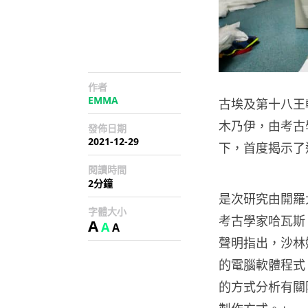
作者
EMMA
古埃及第十八王朝法
木乃伊，由考古
發佈日期
2021-12-29
下，首度揭示了
閱讀時間
2分鐘
是次研究由開羅大
字體大小
考古學家哈瓦斯（
A
A
A
聲明指出，沙林
的電腦軟體程式
的方式分析有關