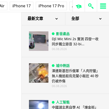
Air
iPhone 17
iPhone 17 Pro
AirPods Pro 3
Ap
最新文章
全部
影音產品
DJI Mic Mini 2s 實測 四發一收
同步獨立錄音 32-bi...
06.08.2026
城中熱話
澤連斯基怒斥俄軍「人肉狩獵」
無人機追殺烏克蘭小販近 40 秒
仍被炸傷
06.08.2026
人工智能
中國湖北男自學 AI 「煉金術」