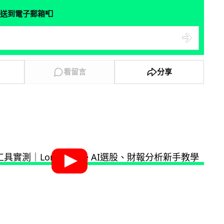
📮
送到電子郵箱
看留言
分享