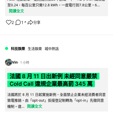
至0.24，每百公里只需12.8 kWh，一度電行到7.8公里。6...
閱讀全文
2
1
分享
↗
科技娛樂
生活娛樂
城中熱話
Vin
1 小時
法國 8 月 11 日出新例 未經同意嚴禁
Cold Call 違規企業最高罰 345 萬
法國將於 8 月 11 日起實施新例，全面禁止企業未經消費者同意
致電推銷，由「opt-out」拒接登記制轉為「opt-in」先徵同意
閱讀全文
機制。違...