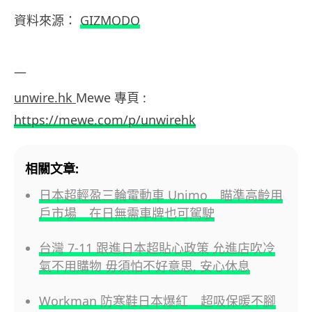
資料來源：
GIZMODO
—
unwire.hk
Mewe 專頁 :
https://mewe.com/p/unwirehk
相關文章:
日本超輕盈三輪電動車 Unimo 瞄準高齡用
戶市場 在日無需車牌也可駕駛
台灣 7-11 跟進日本超貼心政策 允進店吹冷
氣不用購物 毋須怕不好意思, 安心休息
Workman 防寒鞋日本爆紅 超吸保暖不腳