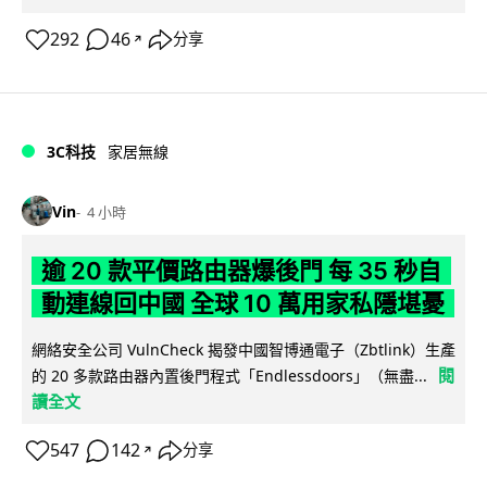
292
46
分享
↗
3C科技
家居無線
Vin
4 小時
逾 20 款平價路由器爆後門 每 35 秒自
動連線回中國 全球 10 萬用家私隱堪憂
網絡安全公司 VulnCheck 揭發中國智博通電子（Zbtlink）生產
閱
的 20 多款路由器內置後門程式「Endlessdoors」（無盡...
讀全文
547
142
分享
↗