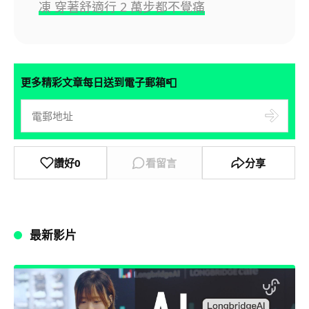
凍 穿著舒適行 2 萬步都不覺痛
📮
更多精彩文章每日送到電子郵箱
讚好
0
看留言
分享
最新影片