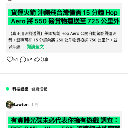
貨運火箭 沖繩飛台灣僅需 15 分鐘 Hop
Aero 將 550 磅貨物運送至 725 公里外
【真正用火箭送貨】美國初創 Hop Aero 公開自動駕駛貨運火
箭，聲稱可在 15 分鐘內將 250 公斤物資投送 750 公里外，並
閱讀全文
以沖繩...
51
6
分享
↗
科技娛樂
遊戲情報
Lawton
1 日
有實體光碟未必代表你擁有遊戲 調查：