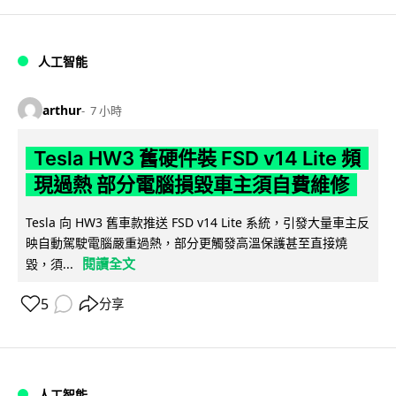
人工智能
arthur
7 小時
Tesla HW3 舊硬件裝 FSD v14 Lite 頻
現過熱 部分電腦損毀車主須自費維修
Tesla 向 HW3 舊車款推送 FSD v14 Lite 系統，引發大量車主反
映自動駕駛電腦嚴重過熱，部分更觸發高溫保護甚至直接燒
閱讀全文
毀，須...
5
分享
人工智能