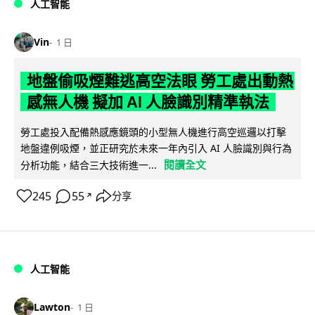
人工智能
Vin
1 日
地盤偷吸煙難逃高空法眼 勞工處出動熱
感無人機 擬加 AI 人臉識別精準執法
勞工處投入配備熱感應鏡頭的小型無人機進行高空巡邏以打擊
地盤違例吸煙，並正研究於未來一年內引入 AI 人臉識別與行為
閱讀全文
分析功能，結合三大技術進一...
245
55
分享
↗
人工智能
Lawton
1 日