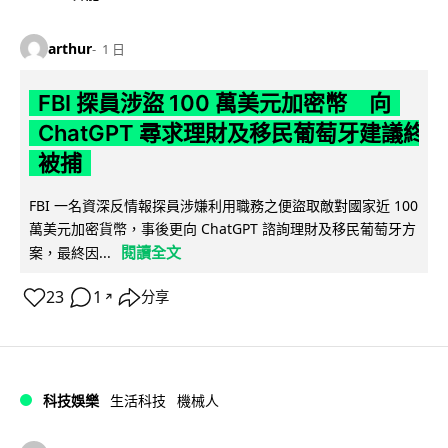
arthur
1 日
FBI 探員涉盜 100 萬美元加密幣 向
ChatGPT 尋求理財及移民葡萄牙建議終
被捕
FBI 一名資深反情報探員涉嫌利用職務之便盜取敵對國家近 100
萬美元加密貨幣，事後更向 ChatGPT 諮詢理財及移民葡萄牙方
閱讀全文
案，最終因...
23
1
分享
↗
科技娛樂
生活科技
機械人