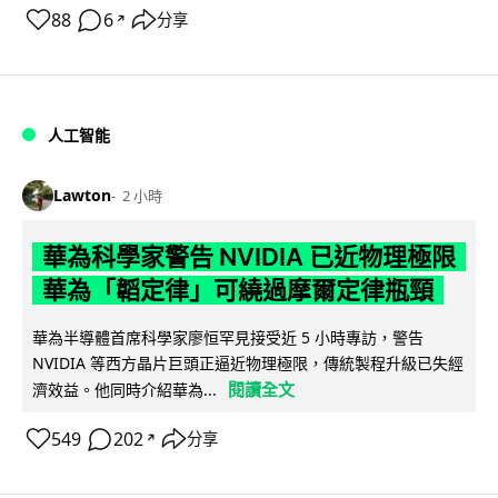
88
6
分享
↗
人工智能
Lawton
2 小時
華為科學家警告 NVIDIA 已近物理極限
華為「韜定律」可繞過摩爾定律瓶頸
華為半導體首席科學家廖恒罕見接受近 5 小時專訪，警告
NVIDIA 等西方晶片巨頭正逼近物理極限，傳統製程升級已失經
閱讀全文
濟效益。他同時介紹華為...
549
202
分享
↗