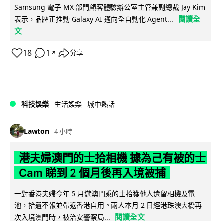
Samsung 電子 MX 部門顧客體驗辦公室主管兼副總裁 Jay Kim
閱讀全
表示，品牌正推動 Galaxy AI 邁向全自動化 Agent...
文
18
1
分享
↗
科技娛樂
生活娛樂
城中熱話
Lawton
4 小時
港夫婦澳門的士拾相機 據為己有被的士
Cam 睇到 2 個月後再入境被捕
一對香港夫婦今年 5 月遊澳門乘的士拾獲他人遺留相機及電
池，拾遺不報並帶返香港自用。兩人本月 2 日經港珠澳大橋再
閱讀全文
次入境澳門時，被治安警察局...