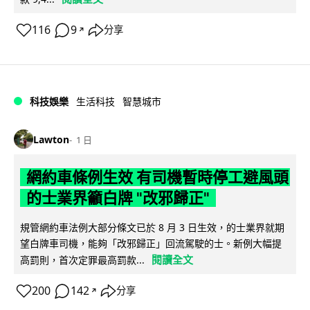
116
9
分享
↗
科技娛樂
生活科技
智慧城市
Lawton
1 日
網約車條例生效 有司機暫時停工避風頭
的士業界籲白牌 "改邪歸正"
規管網約車法例大部分條文已於 8 月 3 日生效，的士業界就期
望白牌車司機，能夠「改邪歸正」回流駕駛的士。新例大幅提
閱讀全文
高罰則，首次定罪最高罰款...
200
142
分享
↗