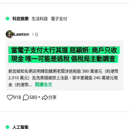
科技娛樂
生活科技
電子支付
Lawton
1 日
當電子支付大行其道 屈穎妍: 商戶只收
現金 唯一可能是逃稅 倡稅局主動調查
新加坡知名粥店明輝田雞粥老闆涉逃稅逾 380 萬坡元（約港幣
2,310 萬元）及洗黑錢被控上法庭，家中更藏逾 240 萬坡元現
閱讀全文
金（約港幣...
918
580
分享
↗
人工智能