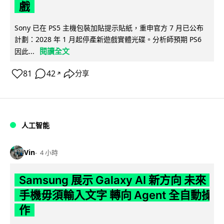
戲
Sony 已在 PS5 主機包裝加貼提示貼紙，重申官方 7 月已公布
計劃：2028 年 1 月起停產新遊戲實體光碟。分析師預期 PS6
閱讀全文
因此...
81
42
分享
↗
人工智能
Vin
4 小時
Samsung 展示 Galaxy AI 新方向 未來
手機毋須輸入文字 轉向 Agent 全自動操
作