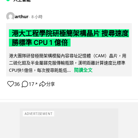
arthur
8 小時
港大工程學院研極簡架構晶片 搜尋速度
勝標準 CPU 1 億倍
港大團隊研發極簡架構模擬內容尋址記憶體（CAM）晶片，用
二硫化鉬及半金屬銻克服傳輸瓶頸，漢明距離計算速度比標準
閱讀全文
CPU快1億倍，每次搜尋耗能低...
36
17
分享
↗
ADVERTISEMENT