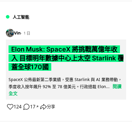
人工智能
Vin
1 日
Elon Musk: SpaceX 將挑戰萬億年收
入 目標明年數據中心上太空 Starlink 覆
蓋全球170國
SpaceX 公佈最新第二季業績，受惠 Starlink 與 AI 業務帶動，
閱讀
季度收入按年飆升 92% 至 78 億美元。行政總裁 Elon...
全文
124
17
分享
↗