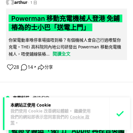
arthur
1 日
Powerman 移動充電機械人登港 免鋪
樁為的士小巴「送電上門」
你架電動車喺停車場搵唔到樁？有個機械人會自己行過嚟幫你
充電。THEi 高科院同內地公司研發出 Powerman 移動充電機
閱讀全文
械人，唔使鋪線裝樁...
28
14
分享
↗
商業科技
資訊保安
本網站正使用 Cookie
我們使用 Cookie 改善網站體驗。 繼續使用
Lawton
1 日
我們的網站即表示您同意我們的
Cookie 政
策
。
被命令製造「後門」 Apple 再控告英國