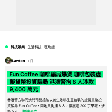
科技娛樂
生活科技
區塊鏈
Lawton
1 日
Fun Coffee 咖啡騙局爆煲 咖啡包裝虛
擬貨幣投資騙局 港澳警拘 8 人涉款
9,400 萬元
香港警方聯同澳門司警搗破以養生咖啡生意包裝的虛擬貨幣投
資騙局 Fun Coffee，兩地共拘捕 8 人，接獲逾 200 宗舉報，涉
閱讀全文
款 9,4...