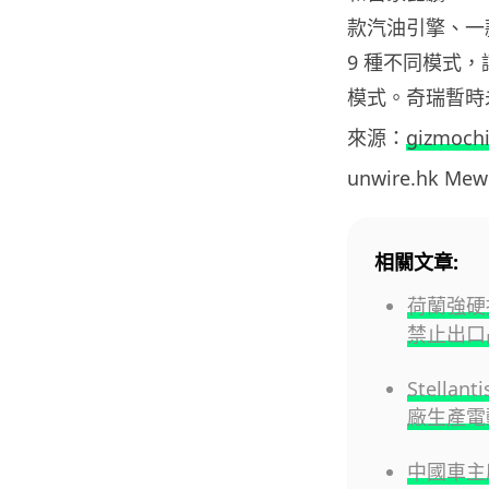
款汽油引擎、一
9 種不同模式
模式。奇瑞暫時
來源：
gizmoch
unwire.hk M
相關文章:
荷蘭強硬接
禁止出口
Stell
廠生產電
中國車主