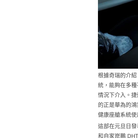
根據奇瑞的介紹，
統，能夠在多種
情況下介入。捷
的正是華為的鴻
健康座艙系統使
這部在元旦日發
和自家崑鵬 DH