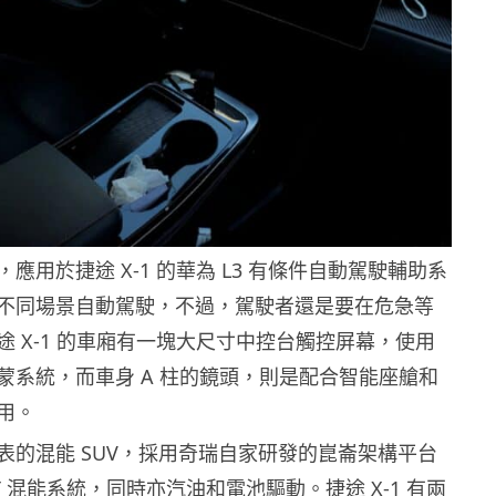
應用於捷途 X-1 的華為 L3 有條件自動駕駛輔助系
不同場景自動駕駛，不過，駕駛者還是要在危急等
途 X-1 的車廂有一塊大尺寸中控台觸控屏幕，使用
蒙系統，而車身 A 柱的鏡頭，則是配合智能座艙和
用。
表的混能 SUV，採用奇瑞自家研發的崑崙架構平台
T 混能系統，同時亦汽油和電池驅動。捷途 X-1 有兩