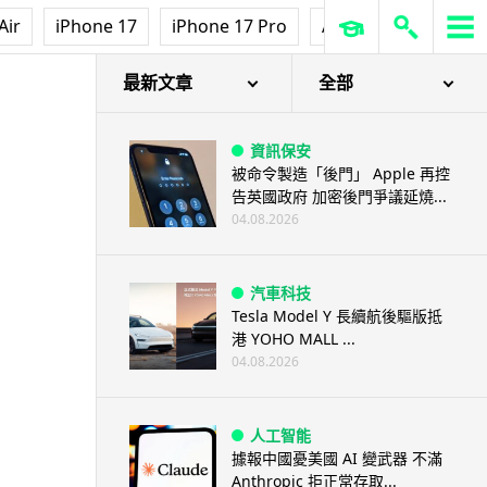
Air
iPhone 17
iPhone 17 Pro
AirPods Pro 3
Ap
最新文章
全部
資訊保安
被命令製造「後門」 Apple 再控
告英國政府 加密後門爭議延燒...
04.08.2026
汽車科技
Tesla Model Y 長續航後驅版抵
港 YOHO MALL ...
04.08.2026
人工智能
據報中國憂美國 AI 變武器 不滿
Anthropic 拒正常存取...