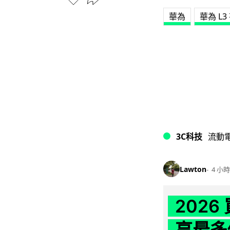
華為
華為 L
3C科技
流動
Lawton
4 小時
202
享最多