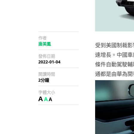
作者
唐美鳳
受到美國制裁影
速增長。中國車廠
發佈日期
2022-01-04
條件自動駕駛輔助
通都是由華為開
閱讀時間
2分鐘
字體大小
A
A
A