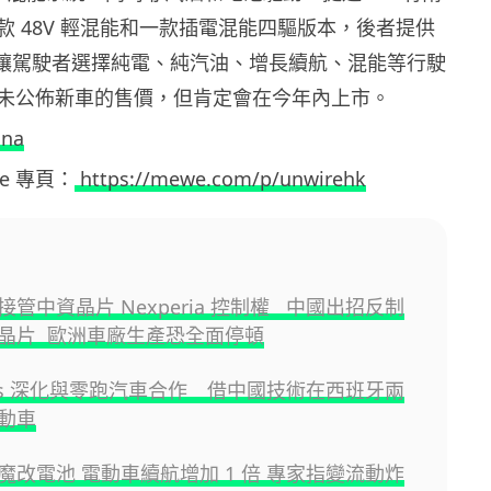
款 48V 輕混能和一款插電混能四驅版本，後者提供
，讓駕駛者選擇純電、純汽油、增長續航、混能等行駛
未公佈新車的售價，但肯定會在今年內上市。
ina
ewe 專頁：
https://mewe.com/p/unwirehk
管中資晶片 Nexperia 控制權 中國出招反制
晶片 歐洲車廠生產恐全面停頓
antis 深化與零跑汽車合作 借中國技術在西班牙兩
動車
魔改電池 電動車續航增加 1 倍 專家指變流動炸