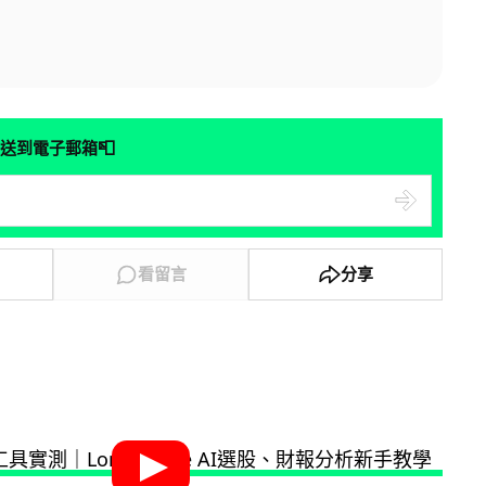
📮
送到電子郵箱
看留言
分享