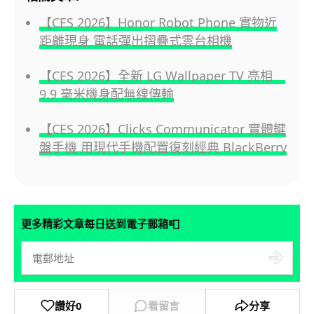
【CES 2026】Honor Robot Phone 實物近
距離現身 電話彈出摺疊式雲台相機
【CES 2026】全新 LG Wallpaper TV 亮相
9.9 毫米機身配無線傳輸
【CES 2026】Clicks Communicator 實體鍵
盤手機 用現代手機配置復刻經典 BlackBerry
📮
更多精彩文章每日送到電子郵箱
讚好
0
看留言
分享