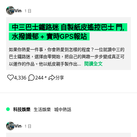
Vin
1 日
中三巴士鐵路迷 自製紙皮遙控巴士 門,
水撥識郁 + 實時GPS報站
如果你熱愛一件事，你會熱愛到怎樣的程度？一位就讀中三的
巴士鐵路迷，選擇由零開始，把自己的興趣一步步變成真正可
閱讀全文
以運作的作品。他以紙皮親手製作出...
4,336
244
分享
↗
科技娛樂
生活娛樂
城中熱話
Vin
1 日