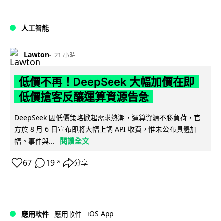
人工智能
Lawton
21 小時
低價不再！DeepSeek 大幅加價在即
低價搶客反釀運算資源告急
DeepSeek 因低價策略掀起需求熱潮，運算資源不勝負荷，官
方於 8 月 6 日宣布即將大幅上調 API 收費，惟未公布具體加
閱讀全文
幅。事件與...
67
19
分享
↗
iOS App
應用軟件
應用軟件