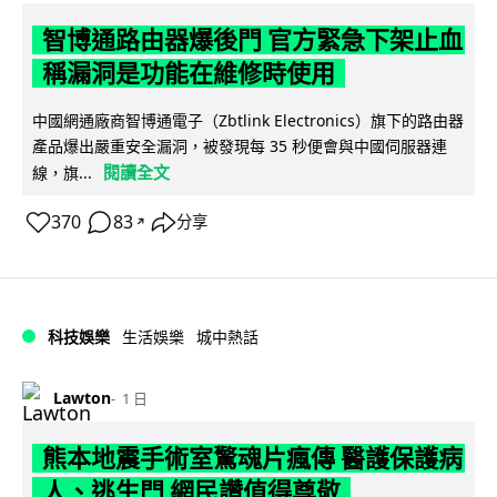
智博通路由器爆後門 官方緊急下架止血
稱漏洞是功能在維修時使用
中國網通廠商智博通電子（Zbtlink Electronics）旗下的路由器
產品爆出嚴重安全漏洞，被發現每 35 秒便會與中國伺服器連
閱讀全文
線，旗...
370
83
分享
↗
科技娛樂
生活娛樂
城中熱話
Lawton
1 日
熊本地震手術室驚魂片瘋傳 醫護保護病
人、逃生門 網民讚值得尊敬