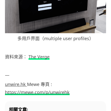
多用戶界面（multiple user profiles）
資料來源：
The Verge
—
unwire.hk
Mewe 專頁 :
https://mewe.com/p/unwirehk
相關文章: