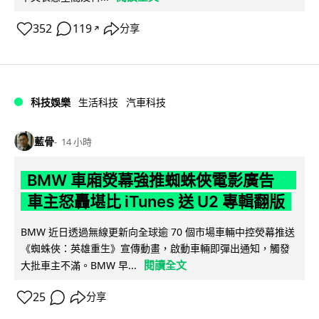
352
119
分享
↗
科技娛樂
生活科技
汽車科技
藍骨
14 小時
BMW 車廂熒幕強推蜘蛛俠電影廣告
車主怒轟堪比 iTunes 送 U2 專輯翻版
BMW 近日透過無線更新向全球逾 70 個市場車輛中控熒幕推送
《蜘蛛俠：英雄重生》宣傳動畫，啟動車輛即彈出通知，觸發
閱讀全文
大批車主不滿。BMW 早...
25
分享