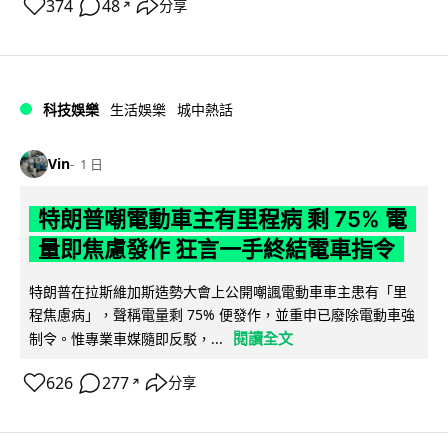
374
48
分享
↗
科技娛樂
生活娛樂
城中熱話
Vin
1 日
特朗普嘲電動車主有里程病 剩 75% 電
量即焦慮發作 狂言一手終結電車指令
特朗普在拉斯維加斯造勢大會上公開嘲諷電動車車主患有「里
程焦慮病」，聲稱電量剩 75% 便發作，並重申已廢除電動車強
閱讀全文
制令。惟專業車媒隨即反駁，...
626
277
分享
↗