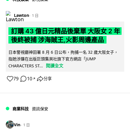
Lawton
1 日
訂購 43 億日元精品後棄單 大阪女 2 年
後終被捕 涉海賊王,火影周邊產品
日本警視廳神田署 8 月 6 日公布，拘捕一名 32 歲大阪女子，
指她涉嫌在出版巨頭集英社旗下官方網店「JUMP
閱讀全文
CHARACTERS ST...
79
10
分享
↗
商業科技
資訊保安
Vin
1 日