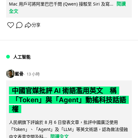
閱讀
Mac 用戶可將阿里巴巴千問 (Qwen) 接駁至 Siri 及寫...
全文
分享
人工智能
藍骨
13 小時
中國官媒批評 AI 術語濫用英文 稱
「Token」與「Agent」動搖科技話語
權
人民網旗下評論於 8 月 6 日發表文章，批評中國廣泛使用
「Token」、「Agent」及「LLM」等英文術語，認為做法侵蝕
閱讀全文
中文表意空間及科...