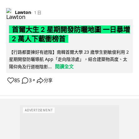
Lawton
1 日
首爾大生 2 星期開發防曬地圖 一日暴增
2 萬人下載衝榜首
【行路都要揀好有遮陰】南韓首爾大學 23 歲學生劉敏俊利用 2
星期開發防曬導航 App「走向陰涼處」，結合建築物高度、太
閱讀全文
陽仰角及行道樹陰影...
85
3
分享
↗
ADVERTISEMENT