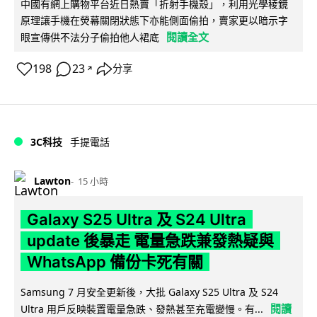
中國有網上購物平台近日熱賣「折射手機殼」，利用光學稜鏡
原理讓手機在熒幕關閉狀態下亦能側面偷拍，賣家更以暗示字
閱讀全文
眼宣傳供不法分子偷拍他人裙底
198
23
分享
↗
3C科技
手提電話
Lawton
15 小時
Galaxy S25 Ultra 及 S24 Ultra
update 後暴走 電量急跌兼發熱疑與
WhatsApp 備份卡死有關
Samsung 7 月安全更新後，大批 Galaxy S25 Ultra 及 S24
閱讀
Ultra 用戶反映裝置電量急跌、發熱甚至充電變慢。有...