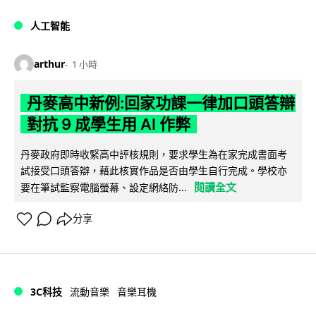
人工智能
arthur
1 小時
丹麥高中新例:回家功課一律加口頭答辯
對抗 9 成學生用 AI 作弊
丹麥政府即時收緊高中評核規則，要求學生為在家完成書面考
試接受口頭答辯，藉此核實作品是否由學生自行完成。學校亦
閱讀全文
要在筆試監察電腦螢幕、設定網絡防...
分享
3C科技
流動音樂
音樂耳機