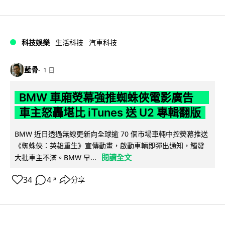
科技娛樂
生活科技
汽車科技
藍骨
1 日
BMW 車廂熒幕強推蜘蛛俠電影廣告
車主怒轟堪比 iTunes 送 U2 專輯翻版
BMW 近日透過無線更新向全球逾 70 個市場車輛中控熒幕推送
《蜘蛛俠：英雄重生》宣傳動畫，啟動車輛即彈出通知，觸發
閱讀全文
大批車主不滿。BMW 早...
34
4
分享
↗