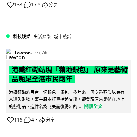
138
17
分享
↗
科技娛樂
生活娛樂
城中熱話
Lawton
22 小時
港鐵紅磡站現「黐地銀包」 原來是藝術
品呃足全港市民兩年
港鐵紅磡站月台一個銀色「銀包」多年來一再令乘客誤以為有
人遺失財物，事主原本打算拾起交還，卻發現原來是黏在地上
閱讀全文
的藝術品。這件名為《失而復得》的...
116
4
分享
↗