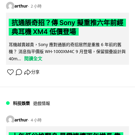
arthur
2 小時
抗通脹奇招？傳 Sony 擬重推六年前經
典耳機 XM4 低價登場
耳機越賣越貴，Sony 應對通脹的奇招居然是重推 6 年前的舊
機？ 消息指平價版 WH-1000XM4C 9 月登場，保留摺疊設計與
閱讀全文
40m...
分享
科技娛樂
遊戲情報
arthur
4 小時