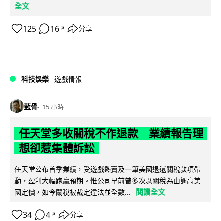
全文
125
16
分享
↗
科技娛樂
遊戲情報
藍骨
15 小時
任天堂多收關稅不作退款 業績報告理
想卻惹集體訴訟
任天堂公布首季業績，受遊戲熱賣及一筆美國退還關稅款項帶
動，盈利大幅跑贏預期。惟公司早前曾多次以關稅為由調高美
閱讀全文
國定價，如今關稅被裁定違法並全數...
34
4
分享
↗