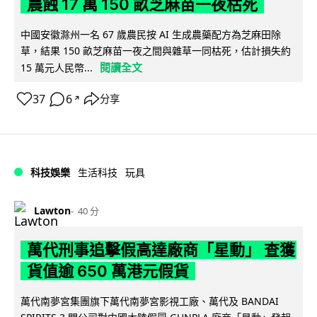
農蝕 17 萬 150 畝芝麻苗一夜枯死
中國安徽滁州一名 67 歲農民按 AI 生成農藥配方為芝麻田除
草，結果 150 畝芝麻苗一夜之間與雜草一同枯死，估計損失約
閱讀全文
15 萬元人民幣...
37
6
分享
↗
科技娛樂
生活科技
玩具
Lawton
40 分
萬代刑事追擊假高達廠商「星動」 查獲
貨值逾 650 萬港元假貨
萬代南夢宮集團旗下萬代南夢宮影視工廠、萬代及 BANDAI