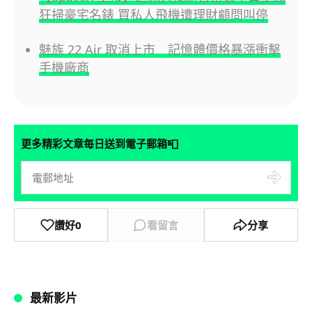
狂掃豪宅名錶 買私人飛機遭理財顧問叫停
魅族 22 Air 取消上市 記憶體價格暴漲衝擊
手機廠商
📮
更多精彩文章每日送到電子郵箱
讚好
0
看留言
分享
最新影片