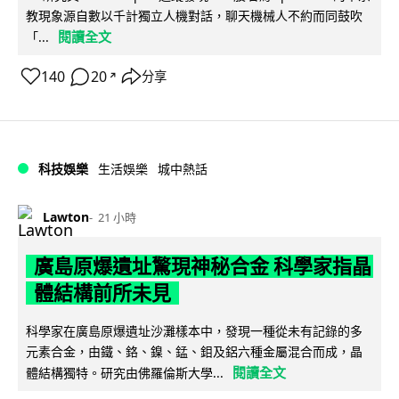
教現象源自數以千計獨立人機對話，聊天機械人不約而同鼓吹
閱讀全文
「...
140
20
分享
↗
科技娛樂
生活娛樂
城中熱話
Lawton
21 小時
廣島原爆遺址驚現神秘合金 科學家指晶
體結構前所未見
科學家在廣島原爆遺址沙灘樣本中，發現一種從未有記錄的多
元素合金，由鐵、鉻、鎳、錳、鉬及鋁六種金屬混合而成，晶
閱讀全文
體結構獨特。研究由佛羅倫斯大學...