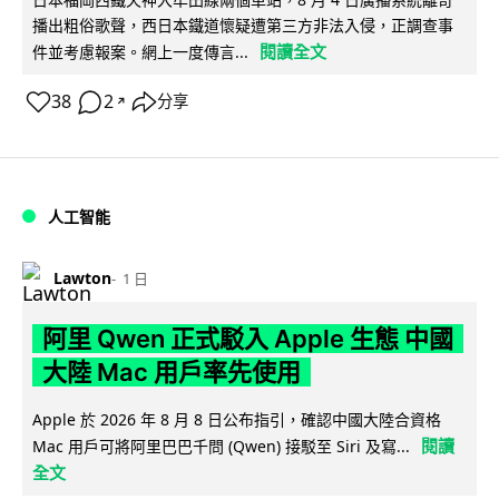
播出粗俗歌聲，西日本鐵道懷疑遭第三方非法入侵，正調查事
閱讀全文
件並考慮報案。網上一度傳言...
38
2
分享
↗
人工智能
Lawton
1 日
阿里 Qwen 正式駁入 Apple 生態 中國
大陸 Mac 用戶率先使用
Apple 於 2026 年 8 月 8 日公布指引，確認中國大陸合資格
閱讀
Mac 用戶可將阿里巴巴千問 (Qwen) 接駁至 Siri 及寫...
全文