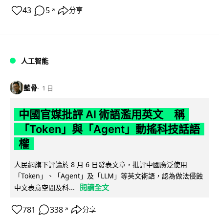
43
5
分享
↗
人工智能
藍骨
1 日
中國官媒批評 AI 術語濫用英文 稱
「Token」與「Agent」動搖科技話語
權
人民網旗下評論於 8 月 6 日發表文章，批評中國廣泛使用
「Token」、「Agent」及「LLM」等英文術語，認為做法侵蝕
閱讀全文
中文表意空間及科...
781
338
分享
↗