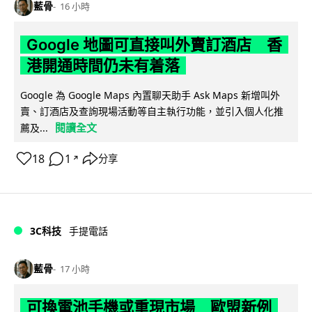
藍骨
16 小時
Google 地圖可直接叫外賣訂酒店 香
港開通時間仍未有着落
Google 為 Google Maps 內置聊天助手 Ask Maps 新增叫外
賣、訂酒店及查詢現場活動等自主執行功能，並引入個人化推
閱讀全文
薦及...
18
1
分享
↗
3C科技
手提電話
藍骨
17 小時
可換電池手機或重現市場 歐盟新例