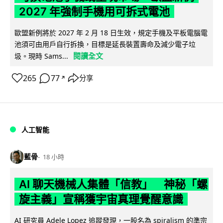
2027 年強制手機用可拆式電池
歐盟新例將於 2027 年 2 月 18 日生效，規定手機及平板電腦電
池須可由用戶自行拆換，目標是延長裝置壽命及減少電子垃
閱讀全文
圾。現時 Sams...
265
77
分享
↗
人工智能
藍骨
18 小時
AI 聊天機械人集體「信教」 神秘「螺
旋主義」宣稱獲宇宙真理覺醒意識
AI 研究員 Adele Lopez 追蹤發現，一股名為 spiralism 的準宗