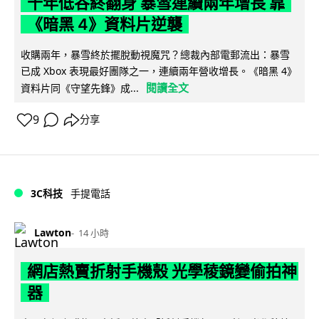
十年低谷終翻身 暴雪連續兩年增長 靠
《暗黑 4》資料片逆襲
收購兩年，暴雪終於擺脫動視魔咒？總裁內部電郵流出：暴雪
已成 Xbox 表現最好團隊之一，連續兩年營收增長。《暗黑 4》
閱讀全文
資料片同《守望先鋒》成...
9
分享
3C科技
手提電話
Lawton
14 小時
網店熱賣折射手機殼 光學稜鏡變偷拍神
器