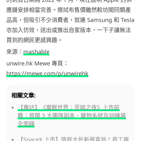
應鏈安排相當完善。擦拭布售價雖然較坊間同類產
品高，但吸引不少消費者，就連 Samsung 和 Tesla
亦加入仿效，送出或推出自家版本，一下子讓無法
買到的網民更感興趣。
來源：
mashable
unwire.hk Mewe 專頁：
https://mewe.com/p/unwirehk
相關文章:
【專訪】《魔獸世界：至暗之夜》上市前
瞻：首開 3 大團隊副本、獵物系統及訓練場
全面睇
【SpaceX 上市】造就大批新晉富翁！員工瘋