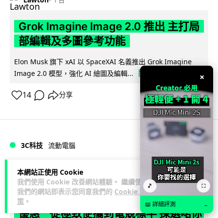
Grok Imagine Image 2.0 推出 主打局
部編輯及多圖參考功能
Elon Musk 旗下 xAI 以 SpaceXAI 名義推出 Grok Imagine
閱讀全文
Image 2.0 模型，強化 AI 繪圖及編輯...
×
14
分享
3C科技
流動電腦
Lawton
本網站正使用 Cookie
2 日
我們使用 Cookie 改善網站體驗。 繼續使用
🎵
⛶
我們的網站即表示您同意我們的
Cookie 政
2026 買電腦新趨勢公開！ 如何享最多
策
。
📖 詳細評測
→
優惠 從極致便攜到電競標竿 揀選啱你