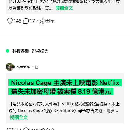
11,139 名課程申請人錯誤發出取錄通知電郵，令大批考生一度
閱讀全文
以為獲得學位取錄，事...
146
17
分享
↗
科技娛樂
影視娛樂
Lawton
1 日
Nicolas Cage 主演未上映電影 Netflix
遺失未加密母帶 被索償 8.19 億港元
【唔見未加密母帶咁大件事】Netflix 洛杉磯辦公室被竊，未上
映的 Nicolas Cage 電影《Fortitude》母帶亦告失蹤。電影...
閱讀全文