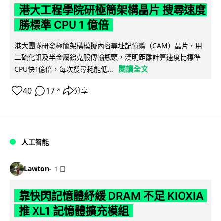
港大工程學院研極簡架構晶片 搜尋速度
勝標準 CPU 1 億倍
港大團隊研發極簡架構模擬內容尋址記憶體（CAM）晶片，用
二硫化鉬及半金屬銻克服傳輸瓶頸，漢明距離計算速度比標準
閱讀全文
CPU快1億倍，每次搜尋耗能低...
40
17
分享
↗
人工智能
Lawton
1 日
靠快閃記憶體紓緩 DRAM 不足 KIOXIA
推 XL1 記憶體擴充模組