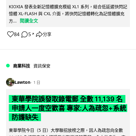
KIOXIA 發表全新記憶體擴充模組 XL1 系列，結合低延遲快閃記
憶體 XL-FLASH 與 CXL 介面，將快閃記憶體轉化為記憶體擴充
閱讀全文
方...
84
5
分享
↗
商業科技
資訊保安
Lawton
1 日
東華學院誤發取錄電郵 全數 11,139 名
申請人一度空歡喜 專家:人為疏忽+系統
防護缺失
東華學院今日（5 日）大學聯招放榜之際，因人為疏忽向全數