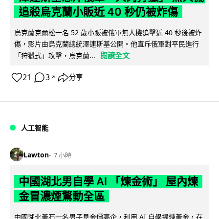
追殺烏克蘭小販近 40 秒仍被炸傷
烏克蘭克爾松一名 52 歲小販被俄軍無人機追擊近 40 秒後被炸
傷，影片由烏克蘭總統澤連斯基公開。他直斥俄軍對平民進行
閱讀全文
「狩獵式」攻擊，烏克蘭...
21
3
分享
↗
人工智能
Lawton
7 小時
中國湖北男自學 AI 「煉金術」 屋內煉
金冒濃煙驚動全區
中國湖北黃石一名男子見金價高企，利用 AI 自學提煉黃金，在