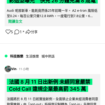
彩造型曝光 快充 26 分鐘充滿 8 成電
Audi 呢部新車，能耗竟然係25年前嘅一半。 A2 e-tron 風阻低
至0.24，每百公里只需12.8 kWh，一度電行到7.8公里。6...
閱讀全文
5
1
分享
↗
科技娛樂
生活娛樂
城中熱話
Vin
11 小時
法國 8 月 11 日出新例 未經同意嚴禁
Cold Call 違規企業最高罰 345 萬
法國將於 8 月 11 日起實施新例，全面禁止企業未經消費者同意
致電推銷，由「opt-out」拒接登記制轉為「opt-in」先徵同意