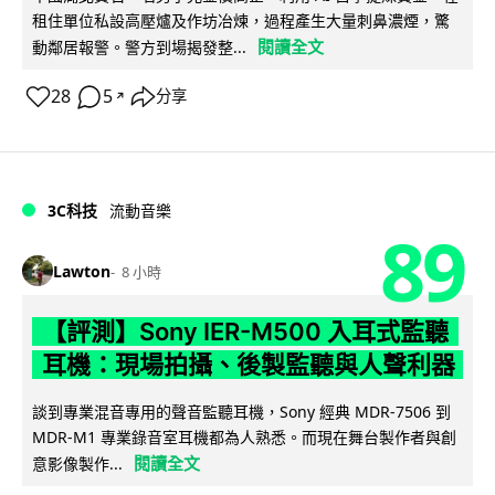
租住單位私設高壓爐及作坊冶煉，過程產生大量刺鼻濃煙，驚
閱讀全文
動鄰居報警。警方到場揭發整...
28
5
分享
↗
3C科技
流動音樂
89
Lawton
8 小時
【評測】Sony IER-M500 入耳式監聽
耳機：現場拍攝、後製監聽與人聲利器
談到專業混音專用的聲音監聽耳機，Sony 經典 MDR-7506 到
MDR-M1 專業錄音室耳機都為人熟悉。而現在舞台製作者與創
閱讀全文
意影像製作...