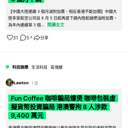
【中國大陸連續 3 個月減附加費，相反香港不斷加價】中國大
陸多家航空公司自 8 月 5 日起再度下調內陸航線燃油附加費，
閱讀全文
為年內連續第 3 個...
31
5
分享
↗
科技娛樂
生活科技
區塊鏈
Lawton
1 日
Fun Coffee 咖啡騙局爆煲 咖啡包裝虛
擬貨幣投資騙局 港澳警拘 8 人涉款
9,400 萬元
香港警方聯同澳門司警搗破以養生咖啡生意包裝的虛擬貨幣投