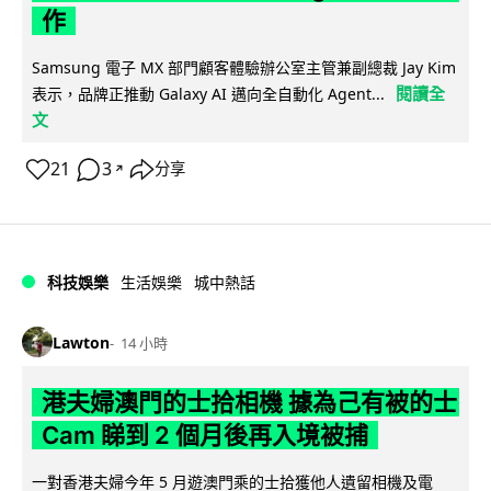
作
Samsung 電子 MX 部門顧客體驗辦公室主管兼副總裁 Jay Kim
閱讀全
表示，品牌正推動 Galaxy AI 邁向全自動化 Agent...
文
21
3
分享
↗
科技娛樂
生活娛樂
城中熱話
Lawton
14 小時
港夫婦澳門的士拾相機 據為己有被的士
Cam 睇到 2 個月後再入境被捕
一對香港夫婦今年 5 月遊澳門乘的士拾獲他人遺留相機及電