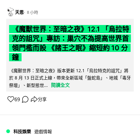
天恩
8 小時
《魔獸世界：至暗之夜》12.1 「烏拉特
克的詛咒」專訪：巢穴不為提高世界首
領門檻而設 《諸王之眠》縮短約 10 分
鐘
《魔獸世界：至暗之夜》版本更新 12.1「烏拉特克的詛咒」將
於 8 月 13 日正式上線，帶來全新區域「盤蛇島」、地城「毒牙
閱讀全文
祭壇」、新型態世...
69
分享
科技娛樂
遊戲情報