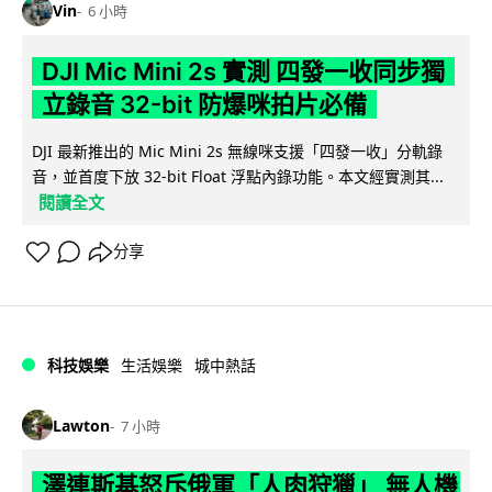
Vin
6 小時
DJI Mic Mini 2s 實測 四發一收同步獨
立錄音 32-bit 防爆咪拍片必備
DJI 最新推出的 Mic Mini 2s 無線咪支援「四發一收」分軌錄
音，並首度下放 32-bit Float 浮點內錄功能。本文經實測其...
閱讀全文
分享
科技娛樂
生活娛樂
城中熱話
Lawton
7 小時
澤連斯基怒斥俄軍「人肉狩獵」 無人機