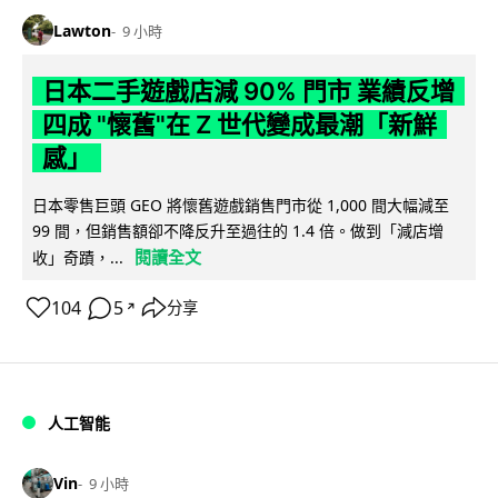
Lawton
9 小時
日本二手遊戲店減 90% 門市 業績反增
四成 "懷舊"在 Z 世代變成最潮「新鮮
感」
日本零售巨頭 GEO 將懷舊遊戲銷售門市從 1,000 間大幅減至
99 間，但銷售額卻不降反升至過往的 1.4 倍。做到「減店增
閱讀全文
收」奇蹟，...
104
5
分享
↗
人工智能
Vin
9 小時