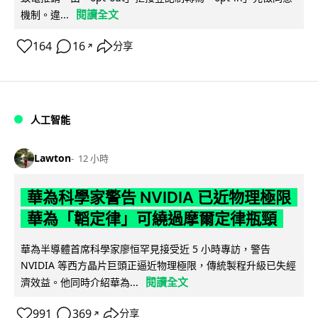
閱讀全文
機制。違...
164
16
分享
↗
人工智能
Lawton
12 小時
華為科學家警告 NVIDIA 已近物理極限
華為「韜定律」可繞過摩爾定律瓶頸
華為半導體首席科學家廖恒罕見接受近 5 小時專訪，警告
NVIDIA 等西方晶片巨頭正逼近物理極限，傳統製程升級已失經
閱讀全文
濟效益。他同時介紹華為...
991
369
分享
↗