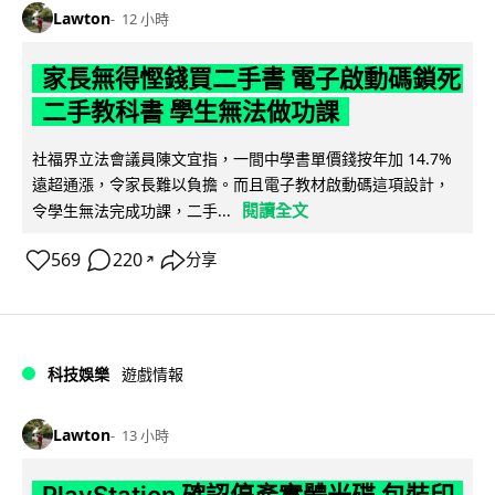
Lawton
12 小時
家長無得慳錢買二手書 電子啟動碼鎖死
二手教科書 學生無法做功課
社福界立法會議員陳文宜指，一間中學書單價錢按年加 14.7%
遠超通漲，令家長難以負擔。而且電子教材啟動碼這項設計，
閱讀全文
令學生無法完成功課，二手...
569
220
分享
↗
科技娛樂
遊戲情報
Lawton
13 小時