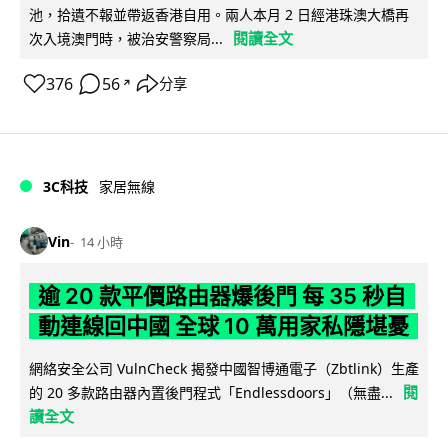
池，拾遺不報並帶返香港自用。兩人本月 2 日經港珠澳大橋再
閱讀全文
次入境澳門時，被治安警察局...
376
56
分享
↗
3C科技
家居無線
Vin
14 小時
逾 20 款平價路由器爆後門 每 35 秒自
動連線回中國 全球 10 萬用家私隱堪憂
網絡安全公司 VulnCheck 揭發中國智博通電子（Zbtlink）生產
閱
的 20 多款路由器內置後門程式「Endlessdoors」（無盡...
讀全文