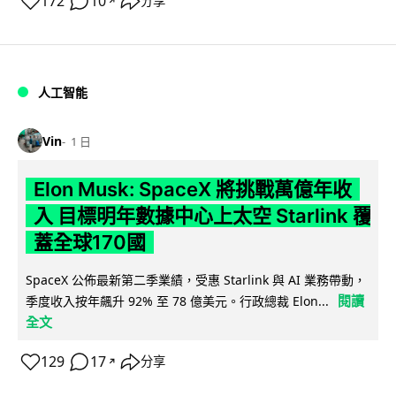
172
10
分享
↗
人工智能
Vin
1 日
Elon Musk: SpaceX 將挑戰萬億年收
入 目標明年數據中心上太空 Starlink 覆
蓋全球170國
SpaceX 公佈最新第二季業績，受惠 Starlink 與 AI 業務帶動，
閱讀
季度收入按年飆升 92% 至 78 億美元。行政總裁 Elon...
全文
129
17
分享
↗