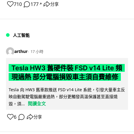
710
177
分享
↗
人工智能
arthur
17 小時
Tesla HW3 舊硬件裝 FSD v14 Lite 頻
現過熱 部分電腦損毀車主須自費維修
Tesla 向 HW3 舊車款推送 FSD v14 Lite 系統，引發大量車主反
映自動駕駛電腦嚴重過熱，部分更觸發高溫保護甚至直接燒
閱讀全文
毀，須...
6
分享