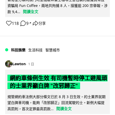
資騙局 Fun Coffee，兩地共拘捕 8 人，接獲逾 200 宗舉報，涉
閱讀全文
款 9,4...
118
9
分享
↗
科技娛樂
生活科技
智慧城市
Lawton
1 日
網約車條例生效 有司機暫時停工避風頭
的士業界籲白牌 "改邪歸正"
規管網約車法例大部分條文已於 8 月 3 日生效，的士業界就期
望白牌車司機，能夠「改邪歸正」回流駕駛的士。新例大幅提
閱讀全文
高罰則，首次定罪最高罰款...