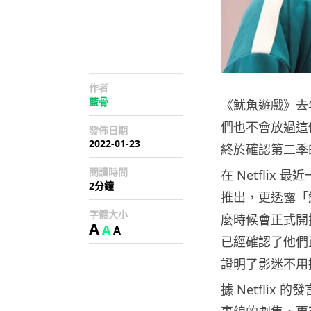
作者
藍骨
《魷魚遊戲》去年
們也不會放過這個
發佈日期
2022-01-23
終於確認第二季
閱讀時間
在 Netfli
2分鐘
推出，更透露「
字體大小
麼時候會正式開拍
A
A
A
已經確認了他們正
證明了影迷不用
據 Netfli