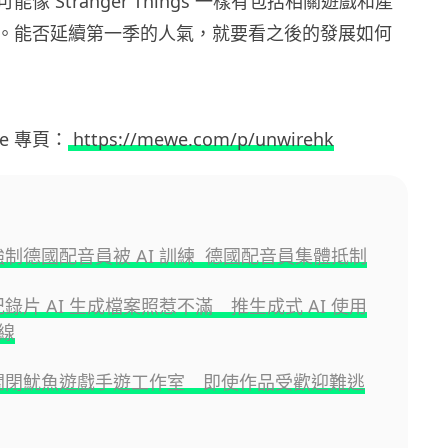
像 Stranger Things 一樣有包括相關遊戲和產
。能否延續第一季的人氣，就要看之後的發展如何
ewe 專頁：
https://mewe.com/p/unwirehk
ix 強制德國配音員被 AI 訓練 德國配音員集體抵制
ix 紀錄片 AI 生成檔案照惹不滿 推生成式 AI 使用
線
lix 關閉魷魚遊戲手遊工作室 即使作品受歡迎難逃