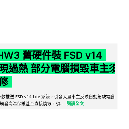
 HW3 舊硬件裝 FSD v14
e 頻現過熱 部分電腦損毀車主須
修
 舊車款推送 FSD v14 Lite 系統，引發大量車主反映自動駕駛電腦
觸發高溫保護甚至直接燒毀，須...
閱讀全文