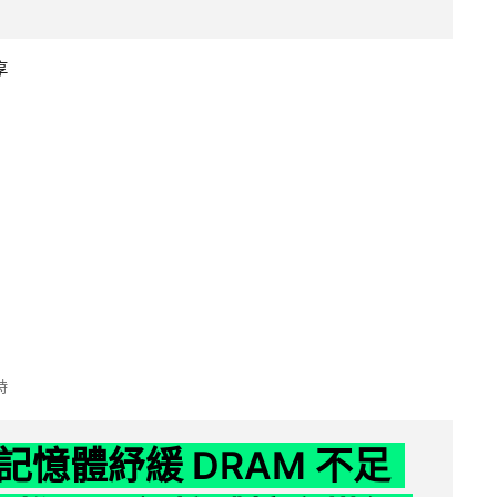
享
時
記憶體紓緩 DRAM 不足