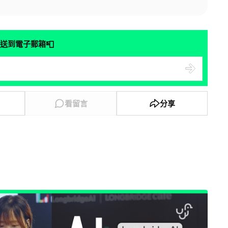
📮
送到電子郵箱
看留言
分享