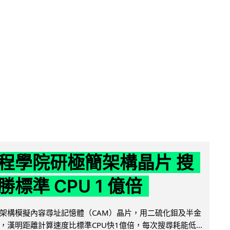
程學院研極簡架構晶片 搜
標準 CPU 1 億倍
架構模擬內容尋址記憶體（CAM）晶片，用二硫化鉬及半金
，漢明距離計算速度比標準CPU快1億倍，每次搜尋耗能低...