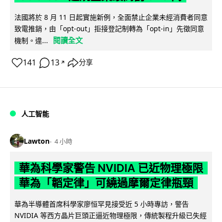
法國將於 8 月 11 日起實施新例，全面禁止企業未經消費者同意
致電推銷，由「opt-out」拒接登記制轉為「opt-in」先徵同意
閱讀全文
機制。違...
141
13
分享
↗
人工智能
Lawton
4 小時
華為科學家警告 NVIDIA 已近物理極限
華為「韜定律」可繞過摩爾定律瓶頸
華為半導體首席科學家廖恒罕見接受近 5 小時專訪，警告
NVIDIA 等西方晶片巨頭正逼近物理極限，傳統製程升級已失經