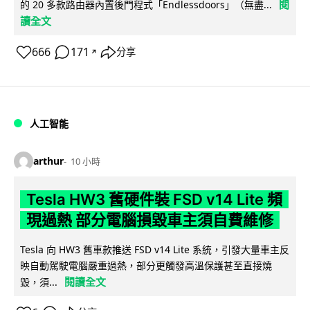
閱
的 20 多款路由器內置後門程式「Endlessdoors」（無盡...
讀全文
666
171
分享
↗
人工智能
arthur
10 小時
Tesla HW3 舊硬件裝 FSD v14 Lite 頻
現過熱 部分電腦損毀車主須自費維修
Tesla 向 HW3 舊車款推送 FSD v14 Lite 系統，引發大量車主反
映自動駕駛電腦嚴重過熱，部分更觸發高溫保護甚至直接燒
閱讀全文
毀，須...