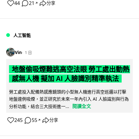
44
21
分享
↗
人工智能
Vin
1 日
地盤偷吸煙難逃高空法眼 勞工處出動熱
感無人機 擬加 AI 人臉識別精準執法
勞工處投入配備熱感應鏡頭的小型無人機進行高空巡邏以打擊
地盤違例吸煙，並正研究於未來一年內引入 AI 人臉識別與行為
閱讀全文
分析功能，結合三大技術進一...
245
55
分享
↗