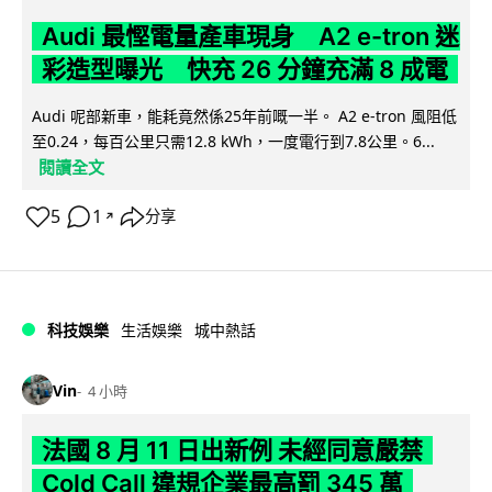
Audi 最慳電量產車現身 A2 e-tron 迷
彩造型曝光 快充 26 分鐘充滿 8 成電
Audi 呢部新車，能耗竟然係25年前嘅一半。 A2 e-tron 風阻低
至0.24，每百公里只需12.8 kWh，一度電行到7.8公里。6...
閱讀全文
5
1
分享
↗
科技娛樂
生活娛樂
城中熱話
Vin
4 小時
法國 8 月 11 日出新例 未經同意嚴禁
Cold Call 違規企業最高罰 345 萬