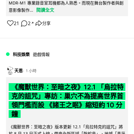
MDR-M1 專業錄音室耳機都為人熟悉。而現在舞台製作者與創
閱讀全文
意影像製作...
21
2
分享
↗
科技娛樂
遊戲情報
天恩
1 小時
《魔獸世界：至暗之夜》12.1 「烏拉特
克的詛咒」專訪：巢穴不為提高世界首
領門檻而設 《諸王之眠》縮短約 10 分
鐘
《魔獸世界：至暗之夜》版本更新 12.1「烏拉特克的詛咒」將
於 8 月 13 日正式上線，帶來全新區域「盤蛇島」、地城「毒牙