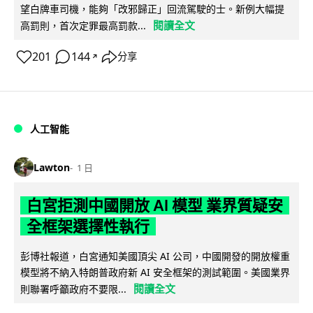
望白牌車司機，能夠「改邪歸正」回流駕駛的士。新例大幅提
閱讀全文
高罰則，首次定罪最高罰款...
201
144
分享
↗
人工智能
Lawton
1 日
白宮拒測中國開放 AI 模型 業界質疑安
全框架選擇性執行
彭博社報道，白宮通知美國頂尖 AI 公司，中國開發的開放權重
模型將不納入特朗普政府新 AI 安全框架的測試範圍。美國業界
閱讀全文
則聯署呼籲政府不要限...