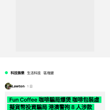
科技娛樂
生活科技
區塊鏈
Lawton
1 日
Fun Coffee 咖啡騙局爆煲 咖啡包裝虛
擬貨幣投資騙局 港澳警拘 8 人涉款