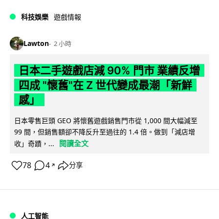
科技娛樂
遊戲情報
Lawton
2 小時
日本二手遊戲店減 90% 門市 業績反增
四成 "懷舊"在 Z 世代變成最潮「新鮮
感」
日本零售巨頭 GEO 將懷舊遊戲銷售門市從 1,000 間大幅減至
99 間，但銷售額卻不降反升至過往的 1.4 倍。做到「減店增
閱讀全文
收」奇蹟，...
78
4
分享
↗
人工智能