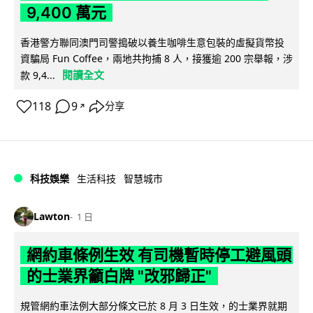
9,400 萬元
香港警方聯同澳門司警搗破以養生咖啡生意包裝的虛擬貨幣投
資騙局 Fun Coffee，兩地共拘捕 8 人，接獲逾 200 宗舉報，涉
閱讀全文
款 9,4...
118
9
分享
↗
科技娛樂
生活科技
智慧城市
Lawton
1 日
網約車條例生效 有司機暫時停工避風頭
的士業界籲白牌 "改邪歸正"
規管網約車法例大部分條文已於 8 月 3 日生效，的士業界就期