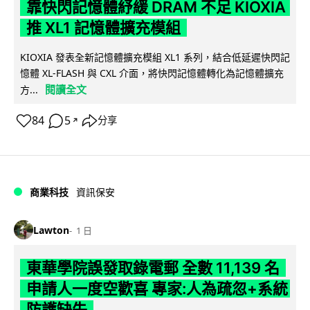
靠快閃記憶體紓緩 DRAM 不足 KIOXIA
推 XL1 記憶體擴充模組
KIOXIA 發表全新記憶體擴充模組 XL1 系列，結合低延遲快閃記
憶體 XL-FLASH 與 CXL 介面，將快閃記憶體轉化為記憶體擴充
閱讀全文
方...
84
5
分享
↗
商業科技
資訊保安
Lawton
1 日
東華學院誤發取錄電郵 全數 11,139 名
申請人一度空歡喜 專家:人為疏忽+系統
防護缺失