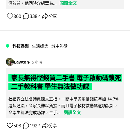
閱讀全文
濟效益。他同時介紹華為...
860
338
分享
↗
科技娛樂
生活娛樂
城中熱話
Lawton
5 小時
家長無得慳錢買二手書 電子啟動碼鎖死
二手教科書 學生無法做功課
社福界立法會議員陳文宜指，一間中學書單價錢按年加 14.7%
遠超通漲，令家長難以負擔。而且電子教材啟動碼這項設計，
閱讀全文
令學生無法完成功課，二手...
503
192
分享
↗