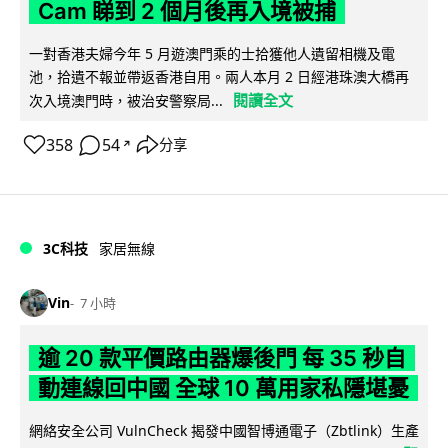
Cam 睇到 2 個月後再入境被捕
一對香港夫婦今年 5 月遊澳門乘的士拾獲他人遺留相機及電
池，拾遺不報並帶返香港自用。兩人本月 2 日經港珠澳大橋再
閱讀全文
次入境澳門時，被治安警察局...
358
54
分享
↗
3C科技
家居無線
Vin
7 小時
逾 20 款平價路由器爆後門 每 35 秒自
動連線回中國 全球 10 萬用家私隱堪憂
網絡安全公司 VulnCheck 揭發中國智博通電子（Zbtlink）生產