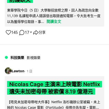
東華學院今日（5 日）大學聯招放榜之際，因人為疏忽向全數
11,139 名課程申請人錯誤發出取錄通知電郵，令大批考生一度
閱讀全文
以為獲得學位取錄，事...
145
17
分享
↗
科技娛樂
影視娛樂
Lawton
1 日
Nicolas Cage 主演未上映電影 Netflix
遺失未加密母帶 被索償 8.19 億港元
【唔見未加密母帶咁大件事】Netflix 洛杉磯辦公室被竊，未上
映的 Nicolas Cage 電影《Fortitude》母帶亦告失蹤。電影...