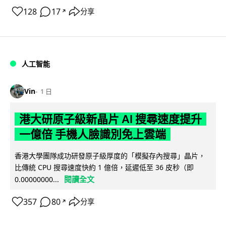
128
17
分享
↗
人工智能
Vin
1 日
港大研原子級新晶片 AI 搜尋速度提升
一億倍 手機人臉識別免上雲端
香港大學團隊成功研發原子級厚度的「模擬存內搜尋」晶片，
比傳統 CPU 搜尋速度快約 1 億倍，延遲低至 36 皮秒（即
閱讀全文
0.00000000...
357
80
分享
↗