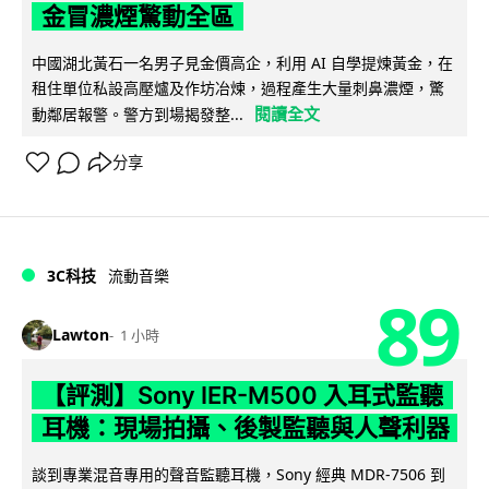
金冒濃煙驚動全區
中國湖北黃石一名男子見金價高企，利用 AI 自學提煉黃金，在
租住單位私設高壓爐及作坊冶煉，過程產生大量刺鼻濃煙，驚
閱讀全文
動鄰居報警。警方到場揭發整...
分享
3C科技
流動音樂
89
Lawton
1 小時
【評測】Sony IER-M500 入耳式監聽
耳機：現場拍攝、後製監聽與人聲利器
談到專業混音專用的聲音監聽耳機，Sony 經典 MDR-7506 到