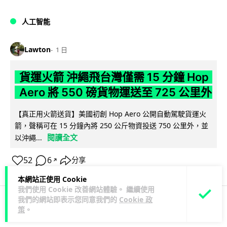
人工智能
Lawton
1 日
貨運火箭 沖繩飛台灣僅需 15 分鐘 Hop
Aero 將 550 磅貨物運送至 725 公里外
【真正用火箭送貨】美國初創 Hop Aero 公開自動駕駛貨運火
箭，聲稱可在 15 分鐘內將 250 公斤物資投送 750 公里外，並
閱讀全文
以沖繩...
52
6
分享
↗
本網站正使用 Cookie
我們使用 Cookie 改善網站體驗。 繼續使用
我們的網站即表示您同意我們的
Cookie 政
策
。
科技娛樂
遊戲情報