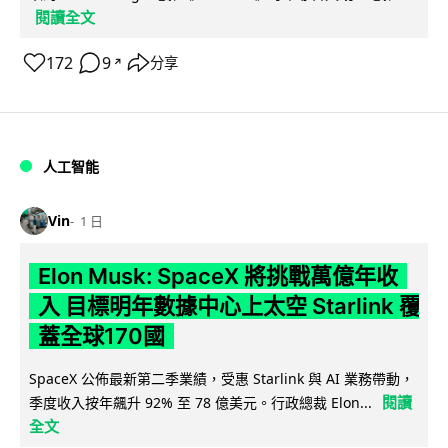
閱讀全文
172
9
分享
↗
人工智能
Vin
1 日
Elon Musk: SpaceX 將挑戰萬億年收
入 目標明年數據中心上太空 Starlink 覆
蓋全球170國
SpaceX 公佈最新第二季業績，受惠 Starlink 與 AI 業務帶動，
閱讀
季度收入按年飆升 92% 至 78 億美元。行政總裁 Elon...
全文