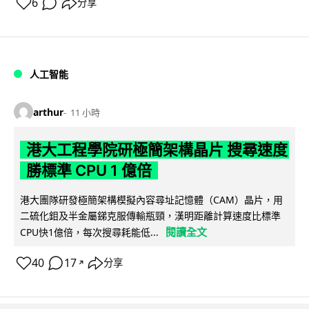
6
分享
人工智能
arthur
11 小時
港大工程學院研極簡架構晶片 搜尋速度
勝標準 CPU 1 億倍
港大團隊研發極簡架構模擬內容尋址記憶體（CAM）晶片，用
二硫化鉬及半金屬銻克服傳輸瓶頸，漢明距離計算速度比標準
閱讀全文
CPU快1億倍，每次搜尋耗能低...
40
17
分享
↗