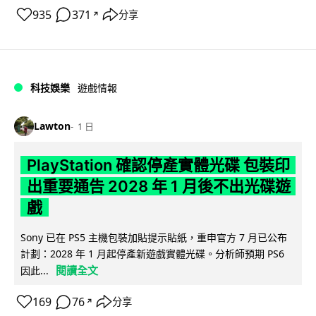
935
371
分享
↗
科技娛樂
遊戲情報
Lawton
1 日
PlayStation 確認停產實體光碟 包裝印
出重要通告 2028 年 1 月後不出光碟遊
戲
Sony 已在 PS5 主機包裝加貼提示貼紙，重申官方 7 月已公布
計劃：2028 年 1 月起停產新遊戲實體光碟。分析師預期 PS6
閱讀全文
因此...
169
76
分享
↗