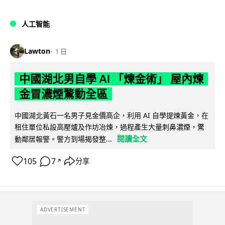
人工智能
Lawton
1 日
中國湖北男自學 AI 「煉金術」 屋內煉
金冒濃煙驚動全區
中國湖北黃石一名男子見金價高企，利用 AI 自學提煉黃金，在
租住單位私設高壓爐及作坊冶煉，過程產生大量刺鼻濃煙，驚
閱讀全文
動鄰居報警。警方到場揭發整...
105
7
分享
↗
ADVERTISEMENT