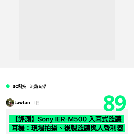
3C科技
流動音樂
89
Lawton
1 日
【評測】Sony IER-M500 入耳式監聽
耳機：現場拍攝、後製監聽與人聲利器