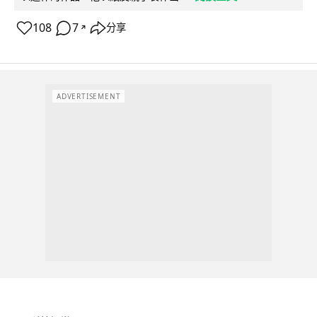
108
7
分享
↗
ADVERTISEMENT