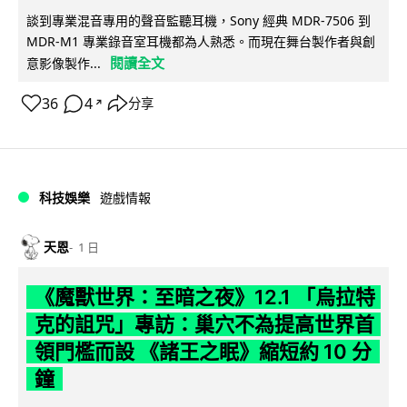
談到專業混音專用的聲音監聽耳機，Sony 經典 MDR-7506 到
MDR-M1 專業錄音室耳機都為人熟悉。而現在舞台製作者與創
閱讀全文
意影像製作...
36
4
分享
↗
科技娛樂
遊戲情報
天恩
1 日
《魔獸世界：至暗之夜》12.1 「烏拉特
克的詛咒」專訪：巢穴不為提高世界首
領門檻而設 《諸王之眠》縮短約 10 分
鐘