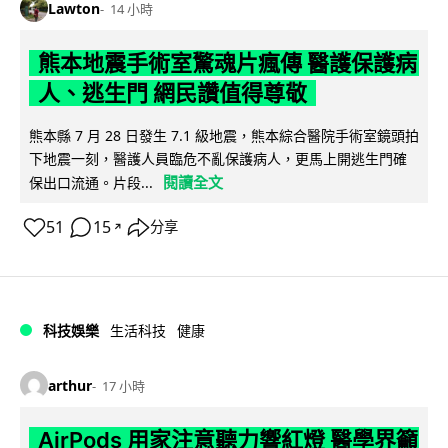
Lawton
14 小時
熊本地震手術室驚魂片瘋傳 醫護保護病
人、逃生門 網民讚值得尊敬
熊本縣 7 月 28 日發生 7.1 級地震，熊本綜合醫院手術室鏡頭拍
下地震一刻，醫護人員臨危不亂保護病人，更馬上開逃生門確
閱讀全文
保出口流通。片段...
51
15
分享
↗
科技娛樂
生活科技
健康
arthur
17 小時
AirPods 用家注意聽力響紅燈 醫學界籲