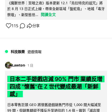
《魔獸世界：至暗之夜》版本更新 12.1「烏拉特克的詛咒」將
於 8 月 13 日正式上線，帶來全新區域「盤蛇島」、地城「毒牙
閱讀全文
祭壇」、新型態世...
115
分享
科技娛樂
遊戲情報
Lawton
1 日
日本二手遊戲店減 90% 門市 業績反增
四成 "懷舊"在 Z 世代變成最潮「新鮮
感」
日本零售巨頭 GEO 將懷舊遊戲銷售門市從 1,000 間大幅減至
99 間，但銷售額卻不降反升至過往的 1.4 倍。做到「減店增