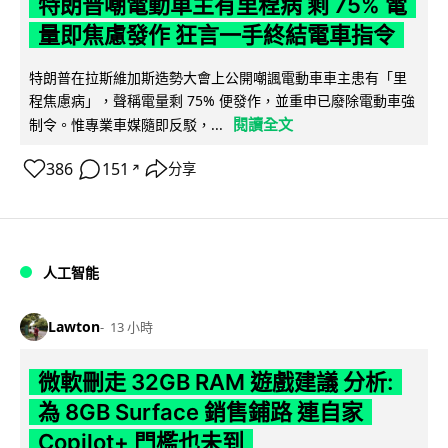
特朗普嘲電動車主有里程病 剩 75% 電
量即焦慮發作 狂言一手終結電車指令
特朗普在拉斯維加斯造勢大會上公開嘲諷電動車車主患有「里
程焦慮病」，聲稱電量剩 75% 便發作，並重申已廢除電動車強
閱讀全文
制令。惟專業車媒隨即反駁，...
386
151
分享
↗
人工智能
Lawton
13 小時
微軟刪走 32GB RAM 遊戲建議 分析:
為 8GB Surface 銷售鋪路 連自家
Copilot+ 門檻也未到