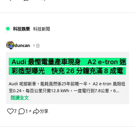
科技娛樂
科技新聞
duncan
1 日
Audi 最慳電量產車現身 A2 e-tron 迷
彩造型曝光 快充 26 分鐘充滿 8 成電
Audi 呢部新車，能耗竟然係25年前嘅一半。 A2 e-tron 風阻低
至0.24，每百公里只需12.8 kWh，一度電行到7.8公里。6...
閱讀全文
7
1
分享
↗