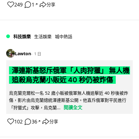
249
1
分享
↗
科技娛樂
生活娛樂
城中熱話
Lawton
1 日
澤連斯基怒斥俄軍「人肉狩獵」 無人機
追殺烏克蘭小販近 40 秒仍被炸傷
烏克蘭克爾松一名 52 歲小販被俄軍無人機追擊近 40 秒後被炸
傷，影片由烏克蘭總統澤連斯基公開。他直斥俄軍對平民進行
閱讀全文
「狩獵式」攻擊，烏克蘭...
102
36
分享
↗