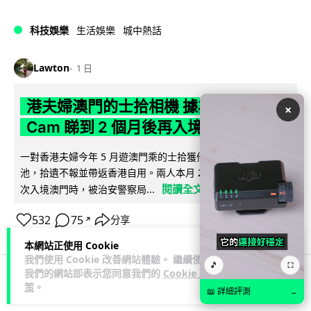
科技娛樂
生活娛樂
城中熱話
Lawton
1 日
港夫婦澳門的士拾相機 據為己有被的士
×
Cam 睇到 2 個月後再入境被捕
一對香港夫婦今年 5 月遊澳門乘的士拾獲他人遺留相機及電
池，拾遺不報並帶返香港自用。兩人本月 2 日經港珠澳大橋再
閱讀全文
次入境澳門時，被治安警察局...
532
75
分享
↗
本網站正使用 Cookie
我們使用 Cookie 改善網站體驗。 繼續使用
🎵
⛶
我們的網站即表示您同意我們的
Cookie 政
策
。
3C科技
家居無線
📖 詳細評測
→