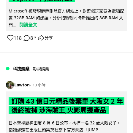
Microsoft 被發現靜靜刪除官方網站上，對遊戲玩家要為電腦配
置 32GB RAM 的建議。分析指微軟同時新推出的 8GB RAM 入
閱讀全文
門...
118
8
分享
↗
科技娛樂
影視娛樂
Lawton
13 小時
訂購 43 億日元精品後棄單 大阪女 2 年
後終被捕 涉海賊王,火影周邊產品
日本警視廳神田署 8 月 6 日公布，拘捕一名 32 歲大阪女子，
指她涉嫌在出版巨頭集英社旗下官方網店「JUMP