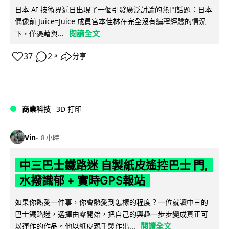
日本 AI 技術界近日出現了一個引發廣泛討論的熱門話題：日本
偶像前 Juice=Juice 成員宮本佳林在完全沒有編程經驗的情況
閱讀全文
下，僅憑藉與...
37
2
分享
↗
商業科技
3D 打印
Vin
8 小時
中三巴士鐵路迷 自製紙皮遙控巴士 門,
水撥識郁 + 實時GPS報站
如果你熱愛一件事，你會熱愛到怎樣的程度？一位就讀中三的
巴士鐵路迷，選擇由零開始，把自己的興趣一步步變成真正可
閱讀全文
以運作的作品。他以紙皮親手製作出...