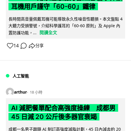
耳機用戶謹守「60-60」鐵律
長時間高音量佩戴耳機可能導致永久性噪音性聽損。本文盤點 4
大聽力受損警號，介紹科學護耳的「60-60 原則」及 Apple 內
閱讀全文
置防護功能，...
14
分享
人工智能
arthur
18 小時
AI 減肥餐單配合高強度操練 成都男
45 日減 20 公斤後多器官衰竭
成都一名男子跟隨 AI 制訂高強度減脂計劃，45 日內減去約 20