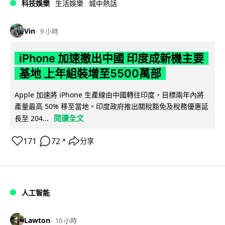
科技娛樂
生活娛樂
城中熱話
Vin
9 小時
iPhone 加速撤出中國 印度成新機主要
基地 上年組裝增至5500萬部
Apple 加速將 iPhone 生產線由中國轉往印度，目標兩年內將
產量最高 50% 移至當地。印度政府推出關稅豁免及稅務優惠延
閱讀全文
長至 204...
171
72
分享
↗
人工智能
Lawton
10 小時