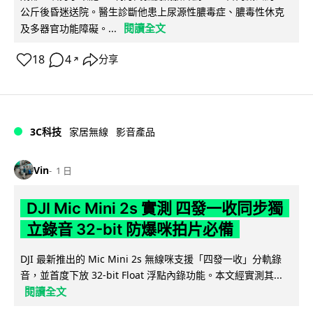
公斤後昏迷送院。醫生診斷他患上尿源性膿毒症、膿毒性休克
閱讀全文
及多器官功能障礙。...
18
4
分享
↗
3C科技
家居無線
影音產品
Vin
1 日
DJI Mic Mini 2s 實測 四發一收同步獨
立錄音 32-bit 防爆咪拍片必備
DJI 最新推出的 Mic Mini 2s 無線咪支援「四發一收」分軌錄
音，並首度下放 32-bit Float 浮點內錄功能。本文經實測其...
閱讀全文