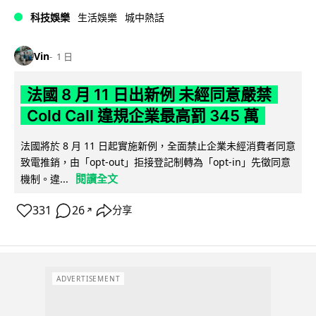
科技娛樂
生活娛樂
城中熱話
Vin
1 日
法國 8 月 11 日出新例 未經同意嚴禁
Cold Call 違規企業最高罰 345 萬
法國將於 8 月 11 日起實施新例，全面禁止企業未經消費者同意
致電推銷，由「opt-out」拒接登記制轉為「opt-in」先徵同意
閱讀全文
機制。違...
331
26
分享
↗
ADVERTISEMENT