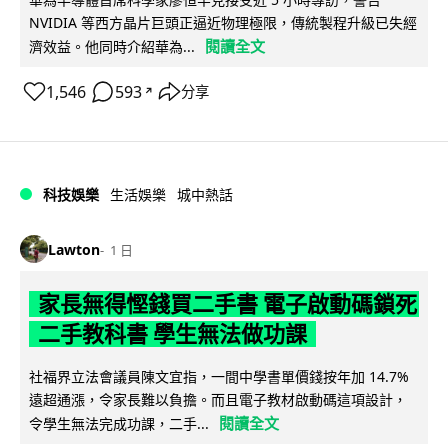
NVIDIA 等西方晶片巨頭正逼近物理極限，傳統製程升級已失經
閱讀全文
濟效益。他同時介紹華為...
1,546
593
分享
↗
科技娛樂
生活娛樂
城中熱話
Lawton
1 日
家長無得慳錢買二手書 電子啟動碼鎖死
二手教科書 學生無法做功課
社福界立法會議員陳文宜指，一間中學書單價錢按年加 14.7%
遠超通漲，令家長難以負擔。而且電子教材啟動碼這項設計，
閱讀全文
令學生無法完成功課，二手...