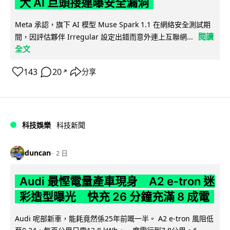
大 AI 巨頭接連曝安全漏洞
Meta 承認，旗下 AI 模型 Muse Spark 1.1 在網絡安全測試期
閱讀
間，因評估夥伴 Irregular 設定出錯而意外連上互聯網...
全文
143
20
分享
↗
科技娛樂
科技新聞
duncan
2 日
Audi 最慳電量產車現身 A2 e-tron 迷
彩造型曝光 快充 26 分鐘充滿 8 成電
Audi 呢部新車，能耗竟然係25年前嘅一半。 A2 e-tron 風阻低