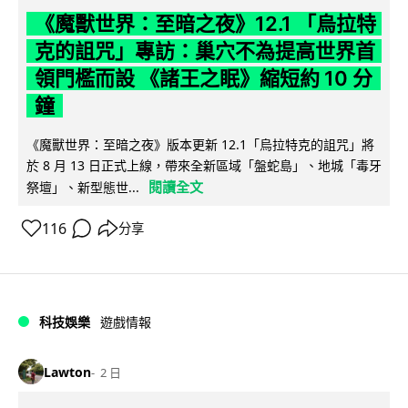
《魔獸世界：至暗之夜》12.1 「烏拉特
克的詛咒」專訪：巢穴不為提高世界首
領門檻而設 《諸王之眠》縮短約 10 分
鐘
《魔獸世界：至暗之夜》版本更新 12.1「烏拉特克的詛咒」將
於 8 月 13 日正式上線，帶來全新區域「盤蛇島」、地城「毒牙
閱讀全文
祭壇」、新型態世...
116
分享
科技娛樂
遊戲情報
Lawton
2 日