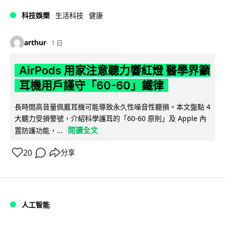
科技娛樂
生活科技
健康
arthur
1 日
AirPods 用家注意聽力響紅燈 醫學界籲
耳機用戶謹守「60-60」鐵律
長時間高音量佩戴耳機可能導致永久性噪音性聽損。本文盤點 4
大聽力受損警號，介紹科學護耳的「60-60 原則」及 Apple 內
閱讀全文
置防護功能，...
20
分享
人工智能