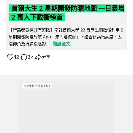
首爾大生 2 星期開發防曬地圖 一日暴增
2 萬人下載衝榜首
【行路都要揀好有遮陰】南韓首爾大學 23 歲學生劉敏俊利用 2
星期開發防曬導航 App「走向陰涼處」，結合建築物高度、太
閱讀全文
陽仰角及行道樹陰影...
42
3
分享
↗
ADVERTISEMENT