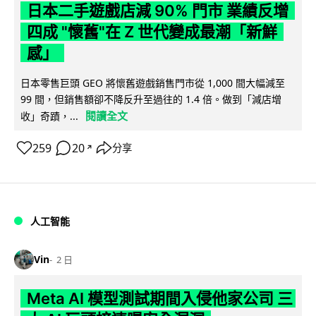
日本二手遊戲店減 90% 門市 業績反增
四成 "懷舊"在 Z 世代變成最潮「新鮮
感」
日本零售巨頭 GEO 將懷舊遊戲銷售門市從 1,000 間大幅減至
99 間，但銷售額卻不降反升至過往的 1.4 倍。做到「減店增
閱讀全文
收」奇蹟，...
259
20
分享
↗
人工智能
Vin
2 日
Meta AI 模型測試期間入侵他家公司 三