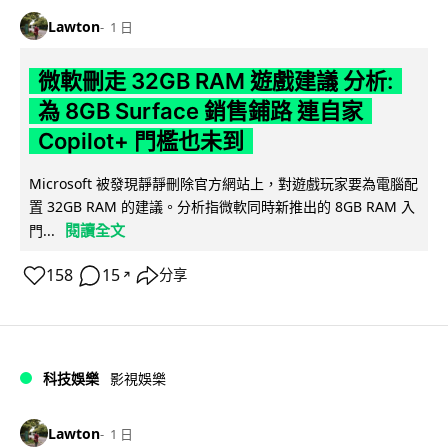
Lawton
1 日
微軟刪走 32GB RAM 遊戲建議 分析:
為 8GB Surface 銷售鋪路 連自家
Copilot+ 門檻也未到
Microsoft 被發現靜靜刪除官方網站上，對遊戲玩家要為電腦配
置 32GB RAM 的建議。分析指微軟同時新推出的 8GB RAM 入
閱讀全文
門...
158
15
分享
↗
科技娛樂
影視娛樂
Lawton
1 日