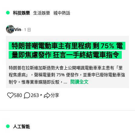
科技娛樂
生活娛樂
城中熱話
Vin
1 日
特朗普嘲電動車主有里程病 剩 75% 電
量即焦慮發作 狂言一手終結電車指令
特朗普在拉斯維加斯造勢大會上公開嘲諷電動車車主患有「里
程焦慮病」，聲稱電量剩 75% 便發作，並重申已廢除電動車強
閱讀全文
制令。惟專業車媒隨即反駁，...
580
263
分享
↗
人工智能