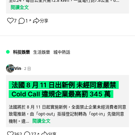
至0.24，每百公里只需12.8 kWh，一度電行到7.8公里。6...
閱讀全文
7
1
分享
↗
科技娛樂
生活娛樂
城中熱話
Vin
2 日
法國 8 月 11 日出新例 未經同意嚴禁
Cold Call 違規企業最高罰 345 萬
法國將於 8 月 11 日起實施新例，全面禁止企業未經消費者同意
致電推銷，由「opt-out」拒接登記制轉為「opt-in」先徵同意
閱讀全文
機制。違...
362
27
分享
↗