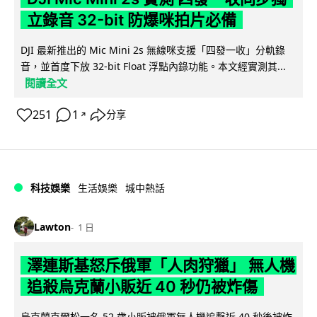
立錄音 32-bit 防爆咪拍片必備
DJI 最新推出的 Mic Mini 2s 無線咪支援「四發一收」分軌錄
音，並首度下放 32-bit Float 浮點內錄功能。本文經實測其...
閱讀全文
251
1
分享
↗
科技娛樂
生活娛樂
城中熱話
Lawton
1 日
澤連斯基怒斥俄軍「人肉狩獵」 無人機
追殺烏克蘭小販近 40 秒仍被炸傷
烏克蘭克爾松一名 52 歲小販被俄軍無人機追擊近 40 秒後被炸