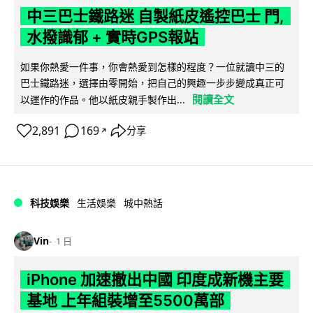
中三巴士鐵路迷 自製紙皮遙控巴士 門,
水撥識郁 + 實時GPS報站
如果你熱愛一件事，你會熱愛到怎樣的程度？一位就讀中三的
巴士鐵路迷，選擇由零開始，把自己的興趣一步步變成真正可
閱讀全文
以運作的作品。他以紙皮親手製作出...
2,891
169
分享
↗
科技娛樂
生活娛樂
城中熱話
Vin
1 日
iPhone 加速撤出中國 印度成新機主要
基地 上年組裝增至5500萬部