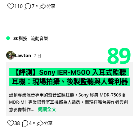
110
7
分享
↗
3C科技
流動音樂
89
Lawton
2 日
【評測】Sony IER-M500 入耳式監聽
耳機：現場拍攝、後製監聽與人聲利器
談到專業混音專用的聲音監聽耳機，Sony 經典 MDR-7506 到
MDR-M1 專業錄音室耳機都為人熟悉。而現在舞台製作者與創
閱讀全文
意影像製作...
38
4
分享
↗