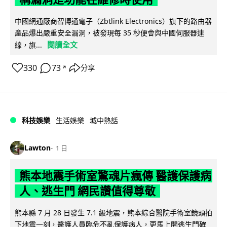
中國網通廠商智博通電子（Zbtlink Electronics）旗下的路由器
產品爆出嚴重安全漏洞，被發現每 35 秒便會與中國伺服器連
閱讀全文
線，旗...
330
73
分享
↗
科技娛樂
生活娛樂
城中熱話
Lawton
1 日
熊本地震手術室驚魂片瘋傳 醫護保護病
人、逃生門 網民讚值得尊敬
熊本縣 7 月 28 日發生 7.1 級地震，熊本綜合醫院手術室鏡頭拍
下地震一刻，醫護人員臨危不亂保護病人，更馬上開逃生門確