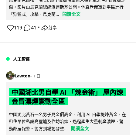
傷，影片由烏克蘭總統澤連斯基公開。他直斥俄軍對平民進行
閱讀全文
「狩獵式」攻擊，烏克蘭...
119
41
分享
↗
人工智能
Lawton
1 日
中國湖北男自學 AI 「煉金術」 屋內煉
金冒濃煙驚動全區
中國湖北黃石一名男子見金價高企，利用 AI 自學提煉黃金，在
租住單位私設高壓爐及作坊冶煉，過程產生大量刺鼻濃煙，驚
閱讀全文
動鄰居報警。警方到場揭發整...