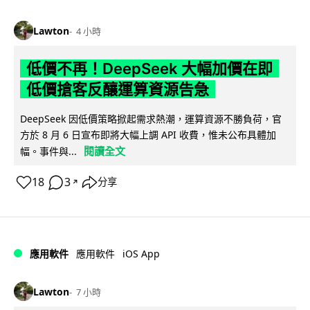
Lawton
4 小時
低價不再！DeepSeek 大幅加價在即
低價搶客反釀運算資源告急
DeepSeek 因低價策略掀起需求熱潮，運算資源不勝負荷，官
方於 8 月 6 日宣布即將大幅上調 API 收費，惟未公布具體加
閱讀全文
幅。事件與...
18
3
分享
↗
iOS App
應用軟件
應用軟件
Lawton
7 小時