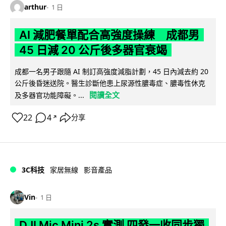
arthur
1 日
AI 減肥餐單配合高強度操練 成都男
45 日減 20 公斤後多器官衰竭
成都一名男子跟隨 AI 制訂高強度減脂計劃，45 日內減去約 20
公斤後昏迷送院。醫生診斷他患上尿源性膿毒症、膿毒性休克
閱讀全文
及多器官功能障礙。...
22
4
分享
↗
3C科技
家居無線
影音產品
Vin
1 日
DJI Mic Mini 2s 實測 四發一收同步獨