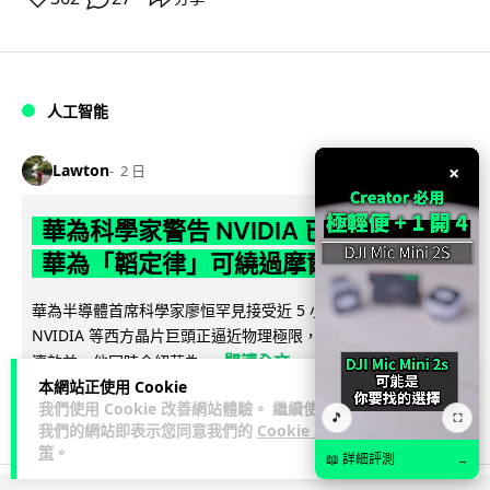
人工智能
×
Lawton
2 日
華為科學家警告 NVIDIA 已近物理極限
華為「韜定律」可繞過摩爾定律瓶頸
華為半導體首席科學家廖恒罕見接受近 5 小時專訪，警告
NVIDIA 等西方晶片巨頭正逼近物理極限，傳統製程升級已失經
閱讀全文
濟效益。他同時介紹華為...
本網站正使用 Cookie
我們使用 Cookie 改善網站體驗。 繼續使用
1,593
602
分享
↗
🎵
⛶
我們的網站即表示您同意我們的
Cookie 政
策
。
📖 詳細評測
→