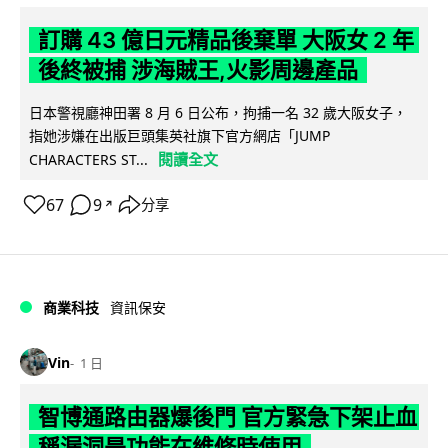
訂購 43 億日元精品後棄單 大阪女 2 年
後終被捕 涉海賊王,火影周邊產品
日本警視廳神田署 8 月 6 日公布，拘捕一名 32 歲大阪女子，
指她涉嫌在出版巨頭集英社旗下官方網店「JUMP
閱讀全文
CHARACTERS ST...
67
9
分享
↗
商業科技
資訊保安
Vin
1 日
智博通路由器爆後門 官方緊急下架止血
稱漏洞是功能在維修時使用