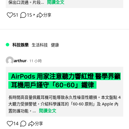
閱讀全文
保出口流通。片段...
51
15
分享
↗
科技娛樂
生活科技
健康
arthur
11 小時
AirPods 用家注意聽力響紅燈 醫學界籲
耳機用戶謹守「60-60」鐵律
長時間高音量佩戴耳機可能導致永久性噪音性聽損。本文盤點 4
大聽力受損警號，介紹科學護耳的「60-60 原則」及 Apple 內
閱讀全文
置防護功能，...
14
分享