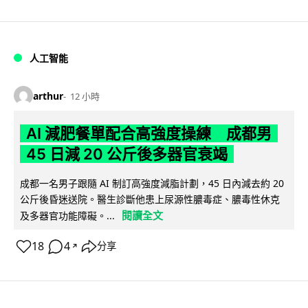
人工智能
arthur
12 小時
AI 減肥餐單配合高強度操練 成都男
45 日減 20 公斤後多器官衰竭
成都一名男子跟隨 AI 制訂高強度減脂計劃，45 日內減去約 20
公斤後昏迷送院。醫生診斷他患上尿源性膿毒症、膿毒性休克
閱讀全文
及多器官功能障礙。...
18
4
分享
↗