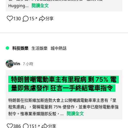
閱讀全文
Hugging...
130
15
分享
↗
科技娛樂
生活娛樂
城中熱話
Vin
7 小時
特朗普嘲電動車主有里程病 剩 75% 電
量即焦慮發作 狂言一手終結電車指令
特朗普在拉斯維加斯造勢大會上公開嘲諷電動車車主患有「里
程焦慮病」，聲稱電量剩 75% 便發作，並重申已廢除電動車強
閱讀全文
制令。惟專業車媒隨即反駁，...
386
151
分享
↗