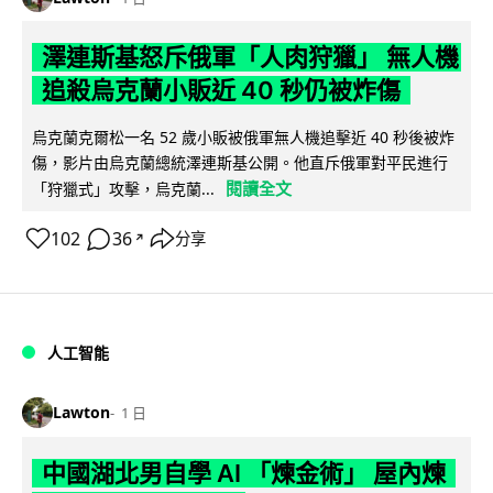
澤連斯基怒斥俄軍「人肉狩獵」 無人機
追殺烏克蘭小販近 40 秒仍被炸傷
烏克蘭克爾松一名 52 歲小販被俄軍無人機追擊近 40 秒後被炸
傷，影片由烏克蘭總統澤連斯基公開。他直斥俄軍對平民進行
閱讀全文
「狩獵式」攻擊，烏克蘭...
102
36
分享
↗
人工智能
Lawton
1 日
中國湖北男自學 AI 「煉金術」 屋內煉