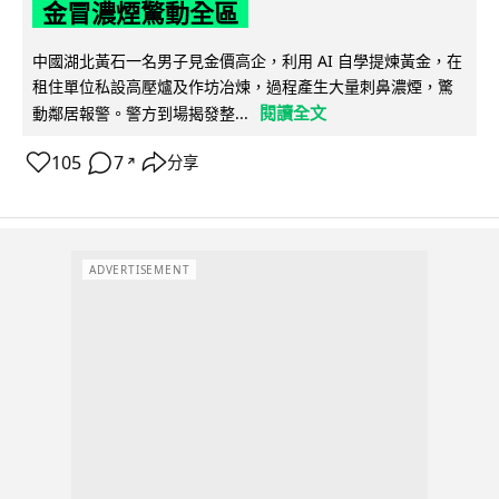
金冒濃煙驚動全區
中國湖北黃石一名男子見金價高企，利用 AI 自學提煉黃金，在
租住單位私設高壓爐及作坊冶煉，過程產生大量刺鼻濃煙，驚
閱讀全文
動鄰居報警。警方到場揭發整...
105
7
分享
↗
ADVERTISEMENT