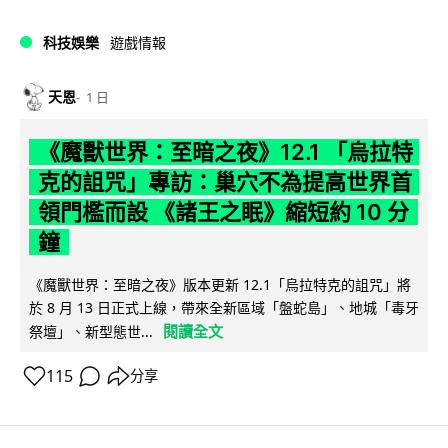
科技娛樂
遊戲情報
天恩
1 日
《魔獸世界：至暗之夜》12.1 「烏拉特
克的詛咒」專訪：巢穴不為提高世界首
領門檻而設 《諸王之眠》縮短約 10 分
鐘
《魔獸世界：至暗之夜》版本更新 12.1「烏拉特克的詛咒」將
於 8 月 13 日正式上線，帶來全新區域「盤蛇島」、地城「毒牙
閱讀全文
祭壇」、新型態世...
115
分享