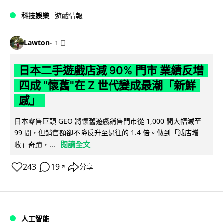
科技娛樂
遊戲情報
Lawton
1 日
日本二手遊戲店減 90% 門市 業績反增
四成 "懷舊"在 Z 世代變成最潮「新鮮
感」
日本零售巨頭 GEO 將懷舊遊戲銷售門市從 1,000 間大幅減至
99 間，但銷售額卻不降反升至過往的 1.4 倍。做到「減店增
閱讀全文
收」奇蹟，...
243
19
分享
↗
人工智能