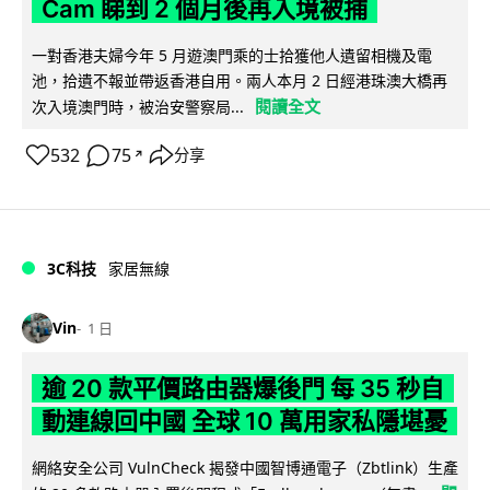
Cam 睇到 2 個月後再入境被捕
一對香港夫婦今年 5 月遊澳門乘的士拾獲他人遺留相機及電
池，拾遺不報並帶返香港自用。兩人本月 2 日經港珠澳大橋再
閱讀全文
次入境澳門時，被治安警察局...
532
75
分享
↗
3C科技
家居無線
Vin
1 日
逾 20 款平價路由器爆後門 每 35 秒自
動連線回中國 全球 10 萬用家私隱堪憂
網絡安全公司 VulnCheck 揭發中國智博通電子（Zbtlink）生產