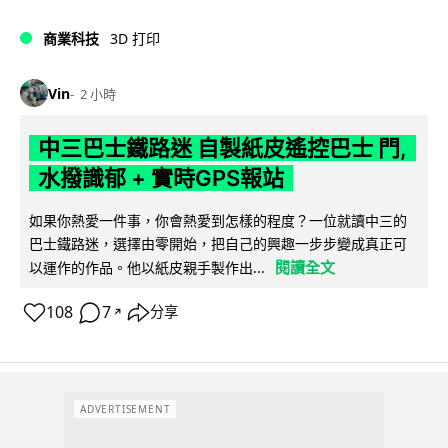
商業科技
3D 打印
Vin
2 小時
中三巴士鐵路迷 自製紙皮遙控巴士 門,
水撥識郁 + 實時GPS報站
如果你熱愛一件事，你會熱愛到怎樣的程度？一位就讀中三的
巴士鐵路迷，選擇由零開始，把自己的興趣一步步變成真正可
閱讀全文
以運作的作品。他以紙皮親手製作出...
108
7
分享
↗
ADVERTISEMENT