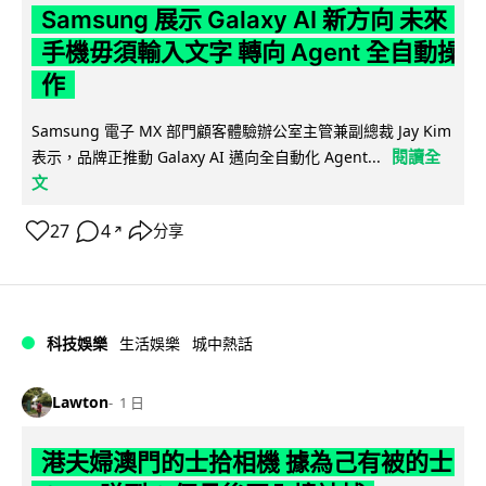
Samsung 展示 Galaxy AI 新方向 未來
手機毋須輸入文字 轉向 Agent 全自動操
作
Samsung 電子 MX 部門顧客體驗辦公室主管兼副總裁 Jay Kim
閱讀全
表示，品牌正推動 Galaxy AI 邁向全自動化 Agent...
文
27
4
分享
↗
科技娛樂
生活娛樂
城中熱話
Lawton
1 日
港夫婦澳門的士拾相機 據為己有被的士