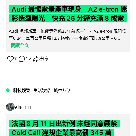
Audi 最慳電量產車現身 A2 e-tron 迷
彩造型曝光 快充 26 分鐘充滿 8 成電
Audi 呢部新車，能耗竟然係25年前嘅一半。 A2 e-tron 風阻低
至0.24，每百公里只需12.8 kWh，一度電行到7.8公里。6...
閱讀全文
7
1
分享
↗
科技娛樂
生活娛樂
城中熱話
Vin
1 日
法國 8 月 11 日出新例 未經同意嚴禁
Cold Call 違規企業最高罰 345 萬