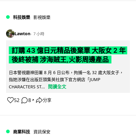
科技娛樂
影視娛樂
Lawton
7 小時
訂購 43 億日元精品後棄單 大阪女 2 年
後終被捕 涉海賊王,火影周邊產品
日本警視廳神田署 8 月 6 日公布，拘捕一名 32 歲大阪女子，
指她涉嫌在出版巨頭集英社旗下官方網店「JUMP
閱讀全文
CHARACTERS ST...
52
8
分享
↗
商業科技
資訊保安