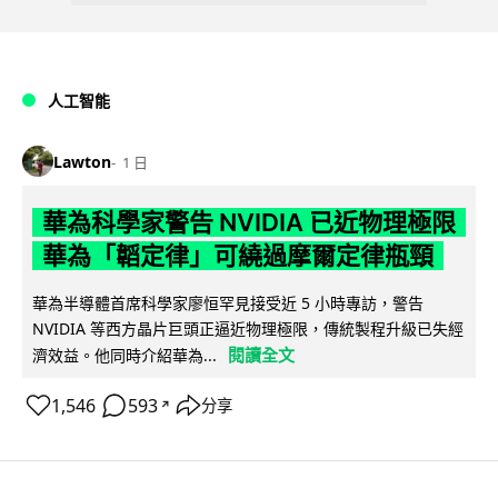
人工智能
Lawton
1 日
華為科學家警告 NVIDIA 已近物理極限
華為「韜定律」可繞過摩爾定律瓶頸
華為半導體首席科學家廖恒罕見接受近 5 小時專訪，警告
NVIDIA 等西方晶片巨頭正逼近物理極限，傳統製程升級已失經
閱讀全文
濟效益。他同時介紹華為...
1,546
593
分享
↗