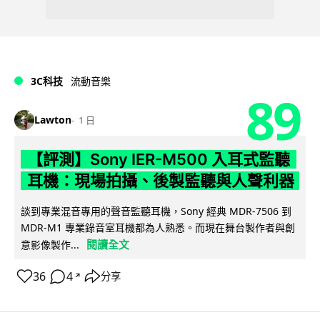
3C科技
流動音樂
89
Lawton
1 日
【評測】Sony IER-M500 入耳式監聽
耳機：現場拍攝、後製監聽與人聲利器
談到專業混音專用的聲音監聽耳機，Sony 經典 MDR-7506 到
MDR-M1 專業錄音室耳機都為人熟悉。而現在舞台製作者與創
閱讀全文
意影像製作...
36
4
分享
↗