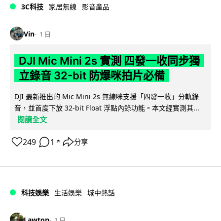
3C科技
家居無線
影音產品
Vin
1 日
DJI Mic Mini 2s 實測 四發一收同步獨
立錄音 32-bit 防爆咪拍片必備
DJI 最新推出的 Mic Mini 2s 無線咪支援「四發一收」分軌錄
音，並首度下放 32-bit Float 浮點內錄功能。本文經實測其...
閱讀全文
249
1
分享
↗
科技娛樂
生活娛樂
城中熱話
Lawton
1 日