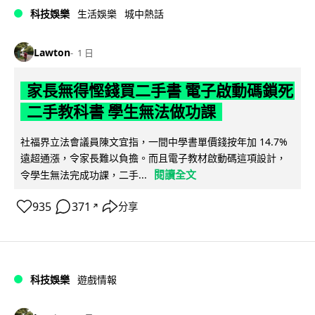
科技娛樂
生活娛樂
城中熱話
Lawton
1 日
家長無得慳錢買二手書 電子啟動碼鎖死
二手教科書 學生無法做功課
社福界立法會議員陳文宜指，一間中學書單價錢按年加 14.7%
遠超通漲，令家長難以負擔。而且電子教材啟動碼這項設計，
閱讀全文
令學生無法完成功課，二手...
935
371
分享
↗
科技娛樂
遊戲情報