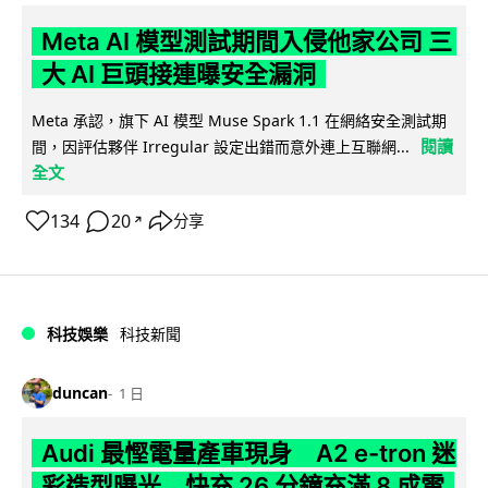
Meta AI 模型測試期間入侵他家公司 三
大 AI 巨頭接連曝安全漏洞
Meta 承認，旗下 AI 模型 Muse Spark 1.1 在網絡安全測試期
閱讀
間，因評估夥伴 Irregular 設定出錯而意外連上互聯網...
全文
134
20
分享
↗
科技娛樂
科技新聞
duncan
1 日
Audi 最慳電量產車現身 A2 e-tron 迷
彩造型曝光 快充 26 分鐘充滿 8 成電