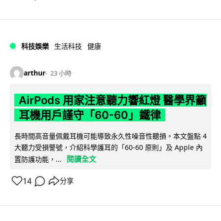
科技娛樂
生活科技
健康
arthur
23 小時
AirPods 用家注意聽力響紅燈 醫學界籲
耳機用戶謹守「60-60」鐵律
長時間高音量佩戴耳機可能導致永久性噪音性聽損。本文盤點 4
大聽力受損警號，介紹科學護耳的「60-60 原則」及 Apple 內
閱讀全文
置防護功能，...
14
分享