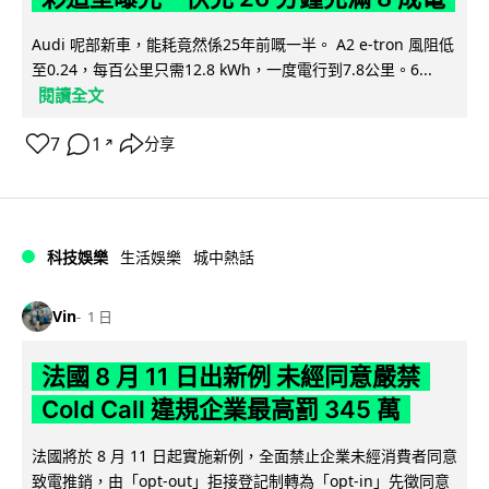
Audi 呢部新車，能耗竟然係25年前嘅一半。 A2 e-tron 風阻低
至0.24，每百公里只需12.8 kWh，一度電行到7.8公里。6...
閱讀全文
7
1
分享
↗
科技娛樂
生活娛樂
城中熱話
Vin
1 日
法國 8 月 11 日出新例 未經同意嚴禁
Cold Call 違規企業最高罰 345 萬
法國將於 8 月 11 日起實施新例，全面禁止企業未經消費者同意
致電推銷，由「opt-out」拒接登記制轉為「opt-in」先徵同意