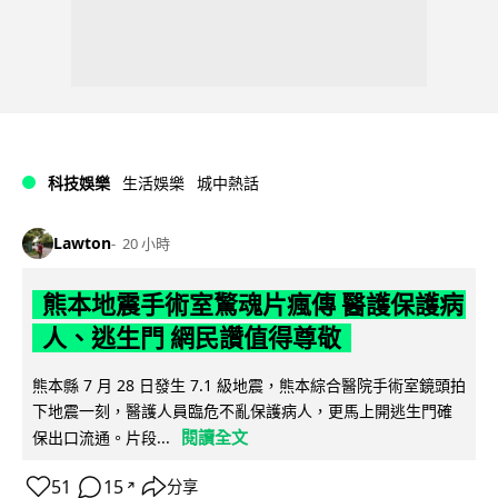
科技娛樂
生活娛樂
城中熱話
Lawton
20 小時
熊本地震手術室驚魂片瘋傳 醫護保護病
人、逃生門 網民讚值得尊敬
熊本縣 7 月 28 日發生 7.1 級地震，熊本綜合醫院手術室鏡頭拍
下地震一刻，醫護人員臨危不亂保護病人，更馬上開逃生門確
閱讀全文
保出口流通。片段...
51
15
分享
↗