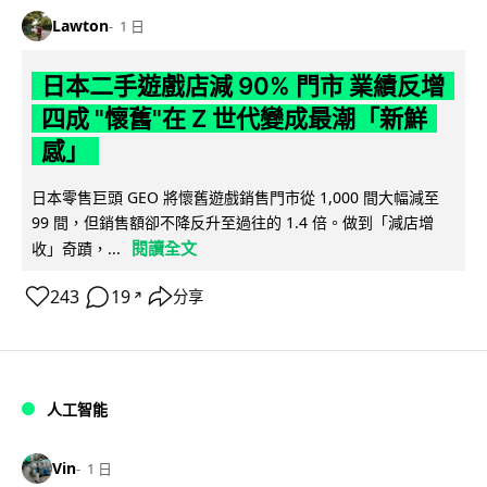
Lawton
1 日
日本二手遊戲店減 90% 門市 業績反增
四成 "懷舊"在 Z 世代變成最潮「新鮮
感」
日本零售巨頭 GEO 將懷舊遊戲銷售門市從 1,000 間大幅減至
99 間，但銷售額卻不降反升至過往的 1.4 倍。做到「減店增
閱讀全文
收」奇蹟，...
243
19
分享
↗
人工智能
Vin
1 日