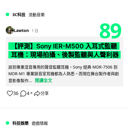
3C科技
流動音樂
89
Lawton
1 日
【評測】Sony IER-M500 入耳式監聽
耳機：現場拍攝、後製監聽與人聲利器
談到專業混音專用的聲音監聽耳機，Sony 經典 MDR-7506 到
MDR-M1 專業錄音室耳機都為人熟悉。而現在舞台製作者與創
閱讀全文
意影像製作...
36
4
分享
↗
科技娛樂
遊戲情報