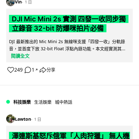
Vin
1 日
DJI Mic Mini 2s 實測 四發一收同步獨
立錄音 32-bit 防爆咪拍片必備
DJI 最新推出的 Mic Mini 2s 無線咪支援「四發一收」分軌錄
音，並首度下放 32-bit Float 浮點內錄功能。本文經實測其...
閱讀全文
249
1
分享
↗
科技娛樂
生活娛樂
城中熱話
Lawton
1 日
澤連斯基怒斥俄軍「人肉狩獵」 無人機