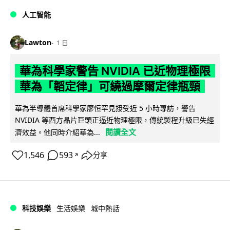
人工智能
Lawton
1 日
華為科學家警告 NVIDIA 已近物理極限
華為「韜定律」可繞過摩爾定律瓶頸
華為半導體首席科學家廖恒罕見接受近 5 小時專訪，警告
NVIDIA 等西方晶片巨頭正逼近物理極限，傳統製程升級已失經
閱讀全文
濟效益。他同時介紹華為...
1,546
593
分享
↗
科技娛樂
生活娛樂
城中熱話