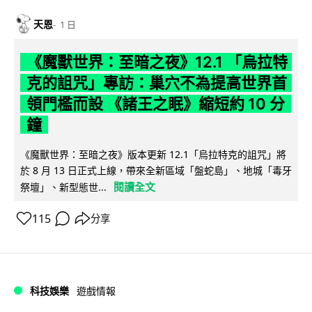
天恩
1 日
《魔獸世界：至暗之夜》12.1 「烏拉特
克的詛咒」專訪：巢穴不為提高世界首
領門檻而設 《諸王之眠》縮短約 10 分
鐘
《魔獸世界：至暗之夜》版本更新 12.1「烏拉特克的詛咒」將
於 8 月 13 日正式上線，帶來全新區域「盤蛇島」、地城「毒牙
閱讀全文
祭壇」、新型態世...
115
分享
科技娛樂
遊戲情報