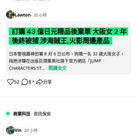
Lawton
20 小時
訂購 43 億日元精品後棄單 大阪女 2 年
後終被捕 涉海賊王,火影周邊產品
日本警視廳神田署 8 月 6 日公布，拘捕一名 32 歲大阪女子，
指她涉嫌在出版巨頭集英社旗下官方網店「JUMP
閱讀全文
CHARACTERS ST...
52
8
分享
↗
商業科技
資訊保安
Vin
20 小時