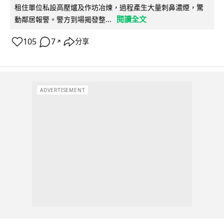
租住單位私設高壓爐及作坊冶煉，過程產生大量刺鼻濃煙，驚
閱讀全文
動鄰居報警。警方到場揭發整...
105
7
分享
↗
ADVERTISEMENT