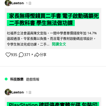
Lawton
1 日
家長無得慳錢買二手書 電子啟動碼鎖死
二手教科書 學生無法做功課
社福界立法會議員陳文宜指，一間中學書單價錢按年加 14.7%
遠超通漲，令家長難以負擔。而且電子教材啟動碼這項設計，
閱讀全文
令學生無法完成功課，二手...
935
371
分享
↗
科技娛樂
遊戲情報
Lawton
1 日
PlayStation 確認停產實體光碟 包裝印