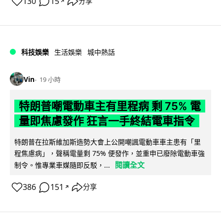
130
15
分享
↗
科技娛樂
生活娛樂
城中熱話
Vin
19 小時
特朗普嘲電動車主有里程病 剩 75% 電
量即焦慮發作 狂言一手終結電車指令
特朗普在拉斯維加斯造勢大會上公開嘲諷電動車車主患有「里
程焦慮病」，聲稱電量剩 75% 便發作，並重申已廢除電動車強
閱讀全文
制令。惟專業車媒隨即反駁，...
386
151
分享
↗