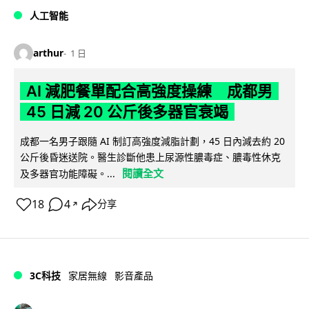
人工智能
arthur
1 日
AI 減肥餐單配合高強度操練 成都男
45 日減 20 公斤後多器官衰竭
成都一名男子跟隨 AI 制訂高強度減脂計劃，45 日內減去約 20
公斤後昏迷送院。醫生診斷他患上尿源性膿毒症、膿毒性休克
閱讀全文
及多器官功能障礙。...
18
4
分享
↗
3C科技
家居無線
影音產品