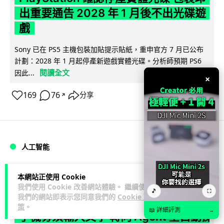
出重要通告 2028 年 1 月後不出光碟遊
戲
Sony 已在 PS5 主機包裝加貼提示貼紙，重申官方 7 月已公布
計劃：2028 年 1 月起停產新遊戲實體光碟。分析師預期 PS6
閱讀全文
因此...
×
169
76
分享
↗
人工智能
Vin
1 日
本網站正使用 Cookie
我們使用 Cookie 改善網站體驗。 繼續使用
🎵
⛶
我們的網站即表示您同意我們的
Cookie 政
Samsung 展示 Galaxy AI 新方向 未來
策
。
📖 詳細評測
→
手機毋須輸入文字 轉向 Agent 全自動操