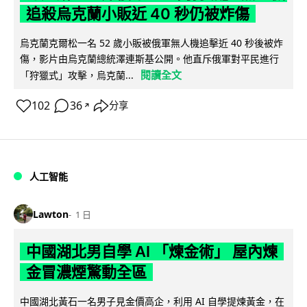
追殺烏克蘭小販近 40 秒仍被炸傷
烏克蘭克爾松一名 52 歲小販被俄軍無人機追擊近 40 秒後被炸
傷，影片由烏克蘭總統澤連斯基公開。他直斥俄軍對平民進行
閱讀全文
「狩獵式」攻擊，烏克蘭...
102
36
分享
↗
人工智能
Lawton
1 日
中國湖北男自學 AI 「煉金術」 屋內煉
金冒濃煙驚動全區
中國湖北黃石一名男子見金價高企，利用 AI 自學提煉黃金，在