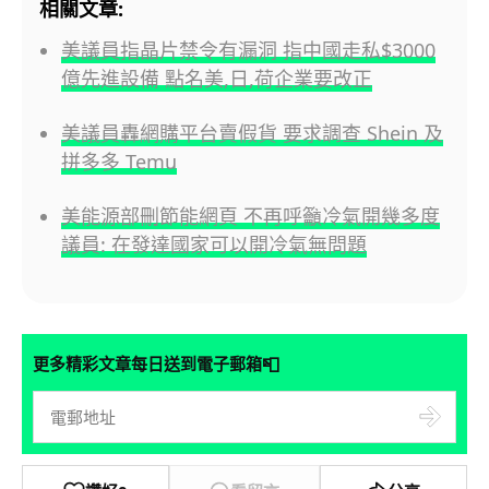
相關文章:
美議員指晶片禁令有漏洞 指中國走私$3000
億先進設備 點名美,日,荷企業要改正
美議員轟網購平台賣假貨 要求調查 Shein 及
拼多多 Temu
美能源部刪節能網頁 不再呼籲冷氣開幾多度
議員: 在發達國家可以開冷氣無問題
📮
更多精彩文章每日送到電子郵箱