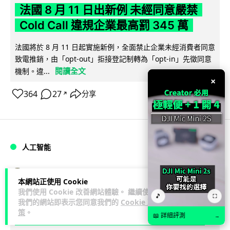
法國 8 月 11 日出新例 未經同意嚴禁
Cold Call 違規企業最高罰 345 萬
法國將於 8 月 11 日起實施新例，全面禁止企業未經消費者同意
致電推銷，由「opt-out」拒接登記制轉為「opt-in」先徵同意
閱讀全文
機制。違...
×
364
27
分享
↗
人工智能
Lawton
2 日
本網站正使用 Cookie
我們使用 Cookie 改善網站體驗。 繼續使用
🎵
⛶
華為科學家警告 NVIDIA 已近物理極限
我們的網站即表示您同意我們的
Cookie 政
策
。
華為「韜定律」可繞過摩爾定律瓶頸
📖 詳細評測
→