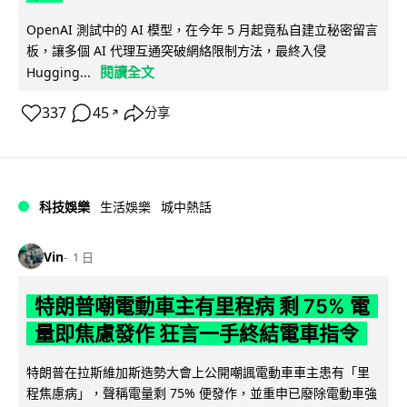
OpenAI 測試中的 AI 模型，在今年 5 月起竟私自建立秘密留言
板，讓多個 AI 代理互通突破網絡限制方法，最終入侵
閱讀全文
Hugging...
337
45
分享
↗
科技娛樂
生活娛樂
城中熱話
Vin
1 日
特朗普嘲電動車主有里程病 剩 75% 電
量即焦慮發作 狂言一手終結電車指令
特朗普在拉斯維加斯造勢大會上公開嘲諷電動車車主患有「里
程焦慮病」，聲稱電量剩 75% 便發作，並重申已廢除電動車強