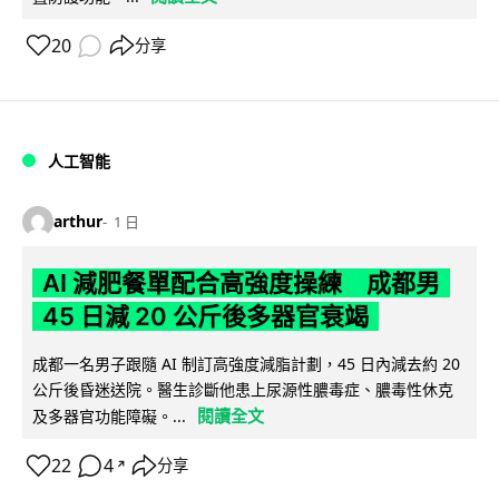
20
分享
人工智能
arthur
1 日
AI 減肥餐單配合高強度操練 成都男
45 日減 20 公斤後多器官衰竭
成都一名男子跟隨 AI 制訂高強度減脂計劃，45 日內減去約 20
公斤後昏迷送院。醫生診斷他患上尿源性膿毒症、膿毒性休克
閱讀全文
及多器官功能障礙。...
22
4
分享
↗