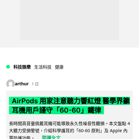
科技娛樂
生活科技
健康
arthur
1 日
AirPods 用家注意聽力響紅燈 醫學界籲
耳機用戶謹守「60-60」鐵律
長時間高音量佩戴耳機可能導致永久性噪音性聽損。本文盤點 4
大聽力受損警號，介紹科學護耳的「60-60 原則」及 Apple 內
閱讀全文
置防護功能，...