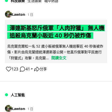
科技娛樂
生活娛樂
城中熱話
Lawton
1 日
澤連斯基怒斥俄軍「人肉狩獵」 無人機
追殺烏克蘭小販近 40 秒仍被炸傷
烏克蘭克爾松一名 52 歲小販被俄軍無人機追擊近 40 秒後被炸
傷，影片由烏克蘭總統澤連斯基公開。他直斥俄軍對平民進行
閱讀全文
「狩獵式」攻擊，烏克蘭...
123
41
分享
↗
人工智能
Lawton
1 日