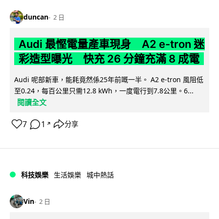
duncan
2 日
Audi 最慳電量產車現身 A2 e-tron 迷
彩造型曝光 快充 26 分鐘充滿 8 成電
Audi 呢部新車，能耗竟然係25年前嘅一半。 A2 e-tron 風阻低
至0.24，每百公里只需12.8 kWh，一度電行到7.8公里。6...
閱讀全文
7
1
分享
↗
科技娛樂
生活娛樂
城中熱話
Vin
2 日