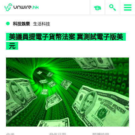
WWDC 2026
GenAI 與雲端科技專區
ERP 與商業 AI
美議員提電子貨幣法案 冀測試電子版美元
科技娛樂
生活科技
美議員提電子貨幣法案 冀測試電子版美
元
作者
發佈日期
閱讀時間