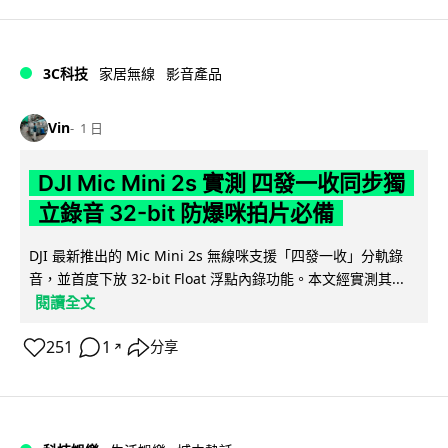
3C科技
家居無線
影音產品
Vin
1 日
DJI Mic Mini 2s 實測 四發一收同步獨
立錄音 32-bit 防爆咪拍片必備
DJI 最新推出的 Mic Mini 2s 無線咪支援「四發一收」分軌錄
音，並首度下放 32-bit Float 浮點內錄功能。本文經實測其...
閱讀全文
251
1
分享
↗