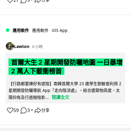
27
9
分享
iOS App
應用軟件
應用軟件
Lawton
6 小時
首爾大生 2 星期開發防曬地圖 一日暴增
2 萬人下載衝榜首
【行路都要揀好有遮陰】南韓首爾大學 23 歲學生劉敏俊利用 2
星期開發防曬導航 App「走向陰涼處」，結合建築物高度、太
閱讀全文
陽仰角及行道樹陰影...
59
3
分享
↗