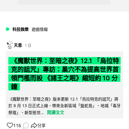
科技娛樂
遊戲情報
天恩
1 日
《魔獸世界：至暗之夜》12.1 「烏拉特
克的詛咒」專訪：巢穴不為提高世界首
領門檻而設 《諸王之眠》縮短約 10 分
鐘
《魔獸世界：至暗之夜》版本更新 12.1「烏拉特克的詛咒」將
於 8 月 13 日正式上線，帶來全新區域「盤蛇島」、地城「毒牙
閱讀全文
祭壇」、新型態世...
116
分享