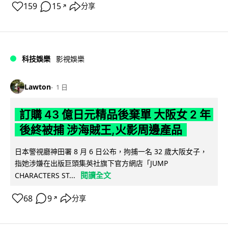
159
15
分享
↗
科技娛樂
影視娛樂
Lawton
1 日
訂購 43 億日元精品後棄單 大阪女 2 年
後終被捕 涉海賊王,火影周邊產品
日本警視廳神田署 8 月 6 日公布，拘捕一名 32 歲大阪女子，
指她涉嫌在出版巨頭集英社旗下官方網店「JUMP
閱讀全文
CHARACTERS ST...
68
9
分享
↗