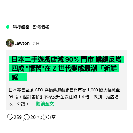
科技娛樂
遊戲情報
Lawton
2 日
日本二手遊戲店減 90% 門市 業績反增
四成 "懷舊"在 Z 世代變成最潮「新鮮
感」
日本零售巨頭 GEO 將懷舊遊戲銷售門市從 1,000 間大幅減至
99 間，但銷售額卻不降反升至過往的 1.4 倍。做到「減店增
閱讀全文
收」奇蹟，...
259
20
分享
↗