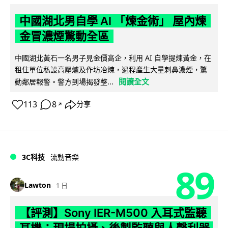
中國湖北男自學 AI 「煉金術」 屋內煉
金冒濃煙驚動全區
中國湖北黃石一名男子見金價高企，利用 AI 自學提煉黃金，在
租住單位私設高壓爐及作坊冶煉，過程產生大量刺鼻濃煙，驚
閱讀全文
動鄰居報警。警方到場揭發整...
113
8
分享
↗
3C科技
流動音樂
89
Lawton
1 日
【評測】Sony IER-M500 入耳式監聽