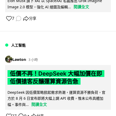
Elon Musk 旗下 xAI 以 SpaceXAI 名義推出 Grok Imagine
閱讀全文
Image 2.0 模型，強化 AI 繪圖及編輯...
7
分享
人工智能
Lawton
3 小時
低價不再！DeepSeek 大幅加價在即
低價搶客反釀運算資源告急
DeepSeek 因低價策略掀起需求熱潮，運算資源不勝負荷，官
方於 8 月 6 日宣布即將大幅上調 API 收費，惟未公布具體加
閱讀全文
幅。事件與...
↗