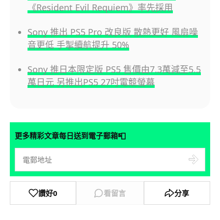
《Resident Evil Requiem》率先採用
Sony 推出 PS5 Pro 改良版 散熱更好 風扇噪
音更低 手掣續航提升 50%
Sony 推日本限定版 PS5 售價由7.3萬減至5.5
萬日元 另推出PS5 27吋電競螢幕
📮
更多精彩文章每日送到電子郵箱
讚好
0
看留言
分享