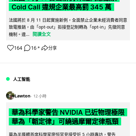
Cold Call 違規企業最高罰 345 萬
法國將於 8 月 11 日起實施新例，全面禁止企業未經消費者同意
致電推銷，由「opt-out」拒接登記制轉為「opt-in」先徵同意
閱讀全文
機制。違...
164
16
分享
↗
人工智能
Lawton
12 小時
華為科學家警告 NVIDIA 已近物理極限
華為「韜定律」可繞過摩爾定律瓶頸
華為半導體首席科學家廖恒罕見接受近 5 小時專訪，警告