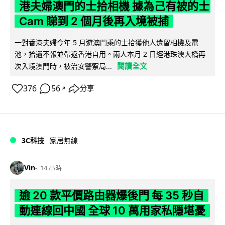
港夫婦澳門的士拾相機 據為己有被的士
Cam 睇到 2 個月後再入境被捕
一對香港夫婦今年 5 月遊澳門乘的士拾獲他人遺留相機及電
池，拾遺不報並帶返香港自用。兩人本月 2 日經港珠澳大橋再
閱讀全文
次入境澳門時，被治安警察局...
376
56
分享
↗
3C科技
家居無線
Vin
14 小時
逾 20 款平價路由器爆後門 每 35 秒自
動連線回中國 全球 10 萬用家私隱堪憂