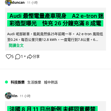
duncan
11 小時
Audi 最慳電量產車現身 A2 e-tron 迷
彩造型曝光 快充 26 分鐘充滿 8 成電
Audi 呢部新車，能耗竟然係25年前嘅一半。 A2 e-tron 風阻低
至0.24，每百公里只需12.8 kWh，一度電行到7.8公里。6...
閱讀全文
5
1
分享
↗
科技娛樂
生活娛樂
城中熱話
Vin
11 小時
法國 8 月 11 日出新例 未經同意嚴禁