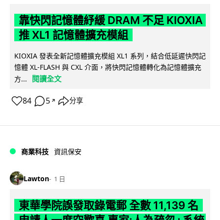
靠快閃記憶體紓緩 DRAM 不足 KIOXIA
推 XL1 記憶體擴充模組
KIOXIA 發表全新記憶體擴充模組 XL1 系列，結合低延遲快閃記
憶體 XL-FLASH 與 CXL 介面，將快閃記憶體轉化為記憶體擴充
閱讀全文
方...
84
5
分享
↗
商業科技
資訊保安
Lawton
1 日
東華學院誤發取錄電郵 全數 11,139 名