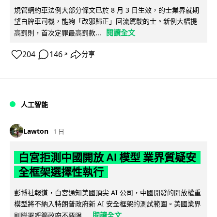
規管網約車法例大部分條文已於 8 月 3 日生效，的士業界就期
望白牌車司機，能夠「改邪歸正」回流駕駛的士。新例大幅提
閱讀全文
高罰則，首次定罪最高罰款...
204
146
分享
↗
人工智能
Lawton
1 日
白宮拒測中國開放 AI 模型 業界質疑安
全框架選擇性執行
彭博社報道，白宮通知美國頂尖 AI 公司，中國開發的開放權重
模型將不納入特朗普政府新 AI 安全框架的測試範圍。美國業界
閱讀全文
則聯署呼籲政府不要限...