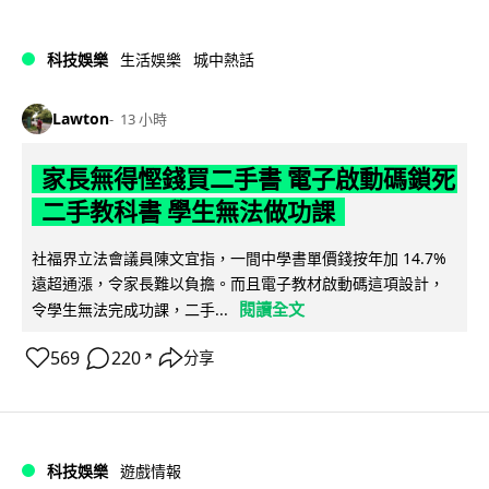
科技娛樂
生活娛樂
城中熱話
Lawton
13 小時
家長無得慳錢買二手書 電子啟動碼鎖死
二手教科書 學生無法做功課
社福界立法會議員陳文宜指，一間中學書單價錢按年加 14.7%
遠超通漲，令家長難以負擔。而且電子教材啟動碼這項設計，
閱讀全文
令學生無法完成功課，二手...
569
220
分享
↗
科技娛樂
遊戲情報