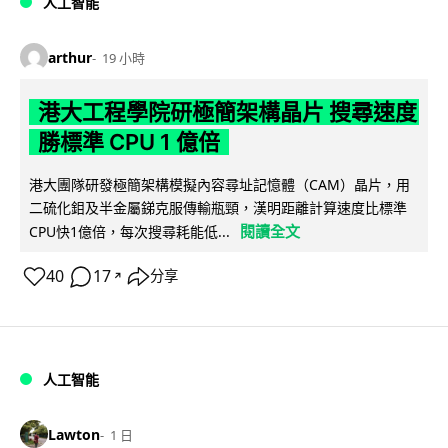
人工智能
arthur
19 小時
港大工程學院研極簡架構晶片 搜尋速度
勝標準 CPU 1 億倍
港大團隊研發極簡架構模擬內容尋址記憶體（CAM）晶片，用
二硫化鉬及半金屬銻克服傳輸瓶頸，漢明距離計算速度比標準
閱讀全文
CPU快1億倍，每次搜尋耗能低...
40
17
分享
↗
人工智能
Lawton
1 日