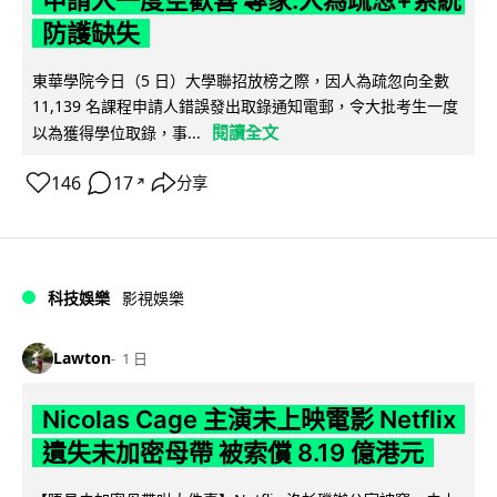
申請人一度空歡喜 專家:人為疏忽+系統
防護缺失
東華學院今日（5 日）大學聯招放榜之際，因人為疏忽向全數
11,139 名課程申請人錯誤發出取錄通知電郵，令大批考生一度
閱讀全文
以為獲得學位取錄，事...
146
17
分享
↗
科技娛樂
影視娛樂
Lawton
1 日
Nicolas Cage 主演未上映電影 Netflix
遺失未加密母帶 被索償 8.19 億港元