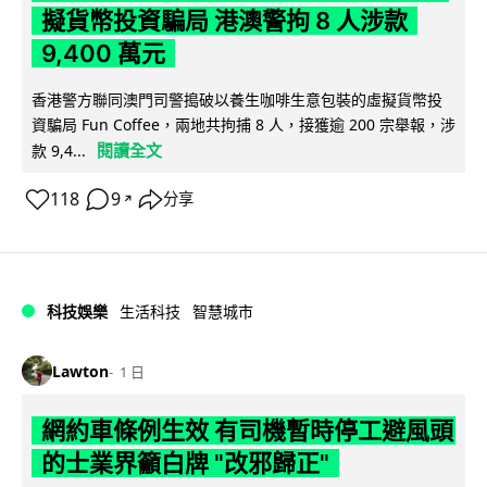
擬貨幣投資騙局 港澳警拘 8 人涉款
9,400 萬元
香港警方聯同澳門司警搗破以養生咖啡生意包裝的虛擬貨幣投
資騙局 Fun Coffee，兩地共拘捕 8 人，接獲逾 200 宗舉報，涉
閱讀全文
款 9,4...
118
9
分享
↗
科技娛樂
生活科技
智慧城市
Lawton
1 日
網約車條例生效 有司機暫時停工避風頭
的士業界籲白牌 "改邪歸正"