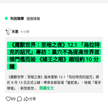
科技娛樂
遊戲情報
天恩
9 小時
《魔獸世界：至暗之夜》12.1 「烏拉特
克的詛咒」專訪：巢穴不為提高世界首
領門檻而設 《諸王之眠》縮短約 10 分
鐘
《魔獸世界：至暗之夜》版本更新 12.1「烏拉特克的詛咒」將
於 8 月 13 日正式上線，帶來全新區域「盤蛇島」、地城「毒牙
閱讀全文
祭壇」、新型態世...
69
分享