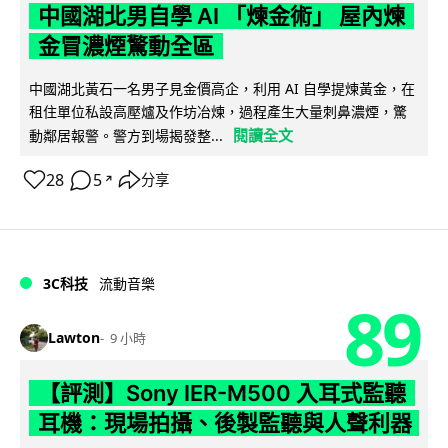
中國湖北男自學 AI 「煉金術」 屋內煉
金冒濃煙驚動全區
中國湖北黃石一名男子見金價高企，利用 AI 自學提煉黃金，在
租住單位私設高壓爐及作坊冶煉，過程產生大量刺鼻濃煙，驚
閱讀全文
動鄰居報警。警方到場揭發整...
28
5
分享
↗
3C科技
流動音樂
89
Lawton
9 小時
【評測】Sony IER-M500 入耳式監聽
耳機：現場拍攝、後製監聽與人聲利器