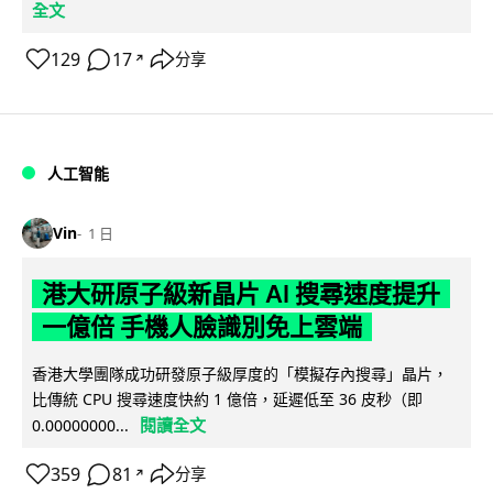
全文
129
17
分享
↗
人工智能
Vin
1 日
港大研原子級新晶片 AI 搜尋速度提升
一億倍 手機人臉識別免上雲端
香港大學團隊成功研發原子級厚度的「模擬存內搜尋」晶片，
比傳統 CPU 搜尋速度快約 1 億倍，延遲低至 36 皮秒（即
閱讀全文
0.00000000...
359
81
分享
↗