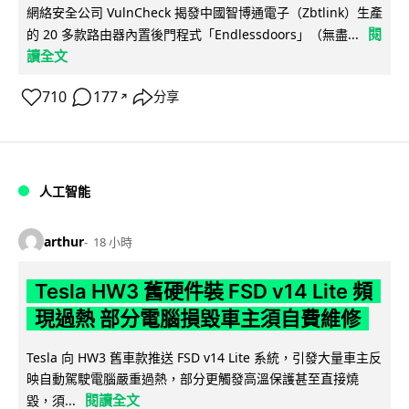
網絡安全公司 VulnCheck 揭發中國智博通電子（Zbtlink）生產
閱
的 20 多款路由器內置後門程式「Endlessdoors」（無盡...
讀全文
710
177
分享
↗
人工智能
arthur
18 小時
Tesla HW3 舊硬件裝 FSD v14 Lite 頻
現過熱 部分電腦損毀車主須自費維修
Tesla 向 HW3 舊車款推送 FSD v14 Lite 系統，引發大量車主反
映自動駕駛電腦嚴重過熱，部分更觸發高溫保護甚至直接燒
閱讀全文
毀，須...