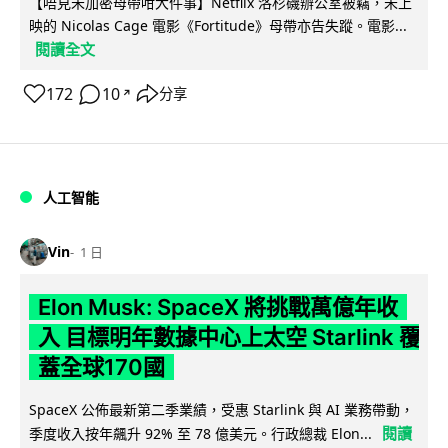
【唔見未加密母帶咁大件事】Netflix 洛杉磯辦公室被竊，未上
映的 Nicolas Cage 電影《Fortitude》母帶亦告失蹤。電影...
閱讀全文
172
10
分享
↗
人工智能
Vin
1 日
Elon Musk: SpaceX 將挑戰萬億年收
入 目標明年數據中心上太空 Starlink 覆
蓋全球170國
SpaceX 公佈最新第二季業績，受惠 Starlink 與 AI 業務帶動，
閱讀
季度收入按年飆升 92% 至 78 億美元。行政總裁 Elon...