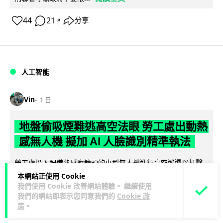
44
21
分享
↗
人工智能
Vin
1 日
地盤偷吸煙難逃高空法眼 勞工處出動熱
感無人機 擬加 AI 人臉識別精準執法
勞工處投入配備熱感應鏡頭的小型無人機進行高空巡邏以打擊
地盤違例吸煙，並正研究於未來一年內引入 AI 人臉識別與行為
本網站正使用 Cookie
閱讀全文
我們使用 Cookie 改善網站體驗。 繼續使用
分析功能，結合三大技術進一...
我們的網站即表示您同意我們的
Cookie 政
策
。
246
55
分享
↗