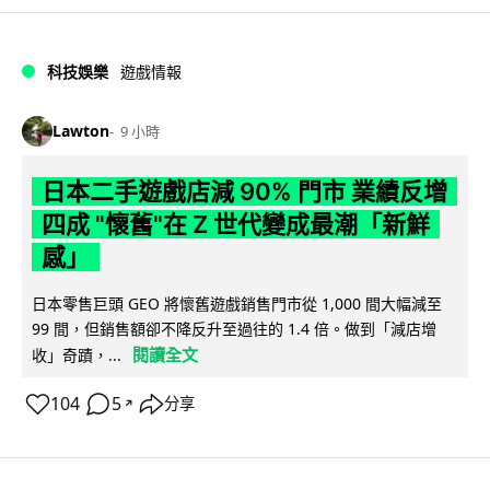
科技娛樂
遊戲情報
Lawton
9 小時
日本二手遊戲店減 90% 門市 業績反增
四成 "懷舊"在 Z 世代變成最潮「新鮮
感」
日本零售巨頭 GEO 將懷舊遊戲銷售門市從 1,000 間大幅減至
99 間，但銷售額卻不降反升至過往的 1.4 倍。做到「減店增
閱讀全文
收」奇蹟，...
104
5
分享
↗