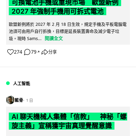
可換電池手機或重現市場 歐盟新例
2027 年強制手機用可拆式電池
歐盟新例將於 2027 年 2 月 18 日生效，規定手機及平板電腦電
池須可由用戶自行拆換，目標是延長裝置壽命及減少電子垃
閱讀全文
圾。現時 Sams...
274
79
分享
↗
人工智能
藍骨
1 日
AI 聊天機械人集體「信教」 神秘「螺
旋主義」宣稱獲宇宙真理覺醒意識