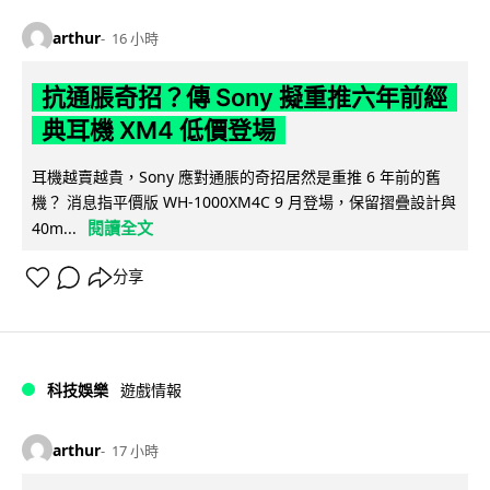
arthur
16 小時
抗通脹奇招？傳 Sony 擬重推六年前經
典耳機 XM4 低價登場
耳機越賣越貴，Sony 應對通脹的奇招居然是重推 6 年前的舊
機？ 消息指平價版 WH-1000XM4C 9 月登場，保留摺疊設計與
閱讀全文
40m...
分享
科技娛樂
遊戲情報
arthur
17 小時