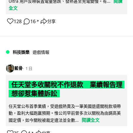
閱讀
Ultra 用戶反映裝置電量急跌、發熱甚至充電變慢。有...
全文
128
16
分享
↗
科技娛樂
遊戲情報
藍骨
1 日
任天堂多收關稅不作退款 業績報告理
想卻惹集體訴訟
任天堂公布首季業績，受遊戲熱賣及一筆美國退還關稅款項帶
動，盈利大幅跑贏預期。惟公司早前曾多次以關稅為由調高美
閱讀全文
國定價，如今關稅被裁定違法並全數...