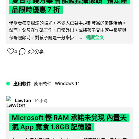
夏日守護方案 智能監控攝像頭 指定產
品限時優惠 7 折
伴隨着盛夏燦爛的陽光，不少人已著手規劃豐富的暑期活動。
然而，父母在忙碌工作、日常外出，或將孩子交由家中長輩與
閱讀全文
保母照顧時，對孩子總是十分牽掛。...
4
分享
Windows 11
應用軟件
應用軟件
Lawton
10 小時
Microsoft 慳 RAM 承諾未兌現 內置天
氣 App 竟食 1.6GB 記憶體