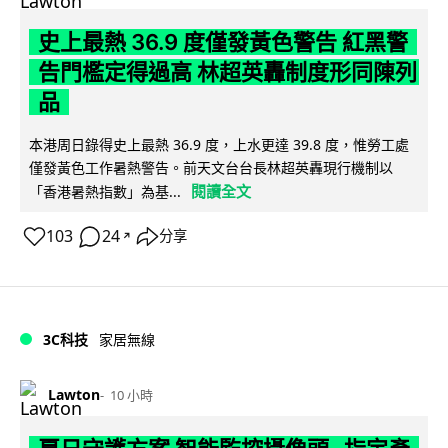
史上最熱 36.9 度僅發黃色警告 紅黑警
告門檻定得過高 林超英轟制度形同陳列
品
本港周日錄得史上最熱 36.9 度，上水更達 39.8 度，惟勞工處
僅發黃色工作暑熱警告。前天文台台長林超英轟現行機制以
閱讀全文
「香港暑熱指數」為基...
103
24
分享
↗
3C科技
家居無線
Lawton
10 小時