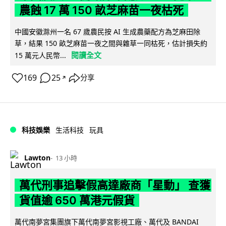
農蝕 17 萬 150 畝芝麻苗一夜枯死
中國安徽滁州一名 67 歲農民按 AI 生成農藥配方為芝麻田除
草，結果 150 畝芝麻苗一夜之間與雜草一同枯死，估計損失約
閱讀全文
15 萬元人民幣...
169
25
分享
↗
科技娛樂
生活科技
玩具
Lawton
13 小時
萬代刑事追擊假高達廠商「星動」 查獲
貨值逾 650 萬港元假貨
萬代南夢宮集團旗下萬代南夢宮影視工廠、萬代及 BANDAI