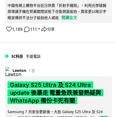
中國有網上購物平台近日熱賣「折射手機殼」，利用光學稜鏡
原理讓手機在熒幕關閉狀態下亦能側面偷拍，賣家更以暗示字
閱讀全文
眼宣傳供不法分子偷拍他人裙底
1,189
111
分享
↗
3C科技
手提電話
Lawton
1 日
Galaxy S25 Ultra 及 S24 Ultra
update 後暴走 電量急跌兼發熱疑與
WhatsApp 備份卡死有關
Samsung 7 月安全更新後，大批 Galaxy S25 Ultra 及 S24