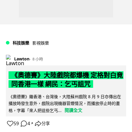
科技娛樂
影視娛樂
Lawton
8 小時
《奧德賽》大陸戲院都爆機 定格對白竟
同香港一樣 網民：乞丐詛咒
《奧德賽》繼香港、台灣後，大陸蘇州戲院 8 月 9 日亦傳出在
播放時發生意外，戲院出現機器冒煙情況，而播放停止時的畫
閱讀全文
格，字幕「來人把這些乞丐...
59
4
分享
↗