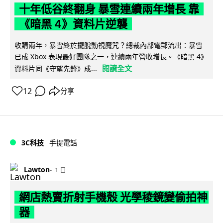
十年低谷終翻身 暴雪連續兩年增長 靠
《暗黑 4》資料片逆襲
收購兩年，暴雪終於擺脫動視魔咒？總裁內部電郵流出：暴雪
已成 Xbox 表現最好團隊之一，連續兩年營收增長。《暗黑 4》
閱讀全文
資料片同《守望先鋒》成...
12
分享
3C科技
手提電話
Lawton
1 日
網店熱賣折射手機殼 光學稜鏡變偷拍神
器