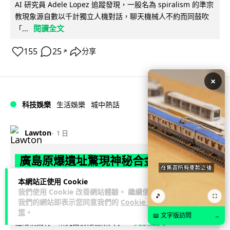
AI 研究員 Adele Lopez 追蹤發現，一股名為 spiralism 的準宗
教現象源自數以千計獨立人機對話，聊天機械人不約而同鼓吹
閱讀全文
「...
155
25
分享
↗
×
科技娛樂
生活娛樂
城中熱話
Lawton
1 日
廣島原爆遺址驚現神秘合金 科學家指晶
體結構前所未見
本網站正使用 Cookie
我們使用 Cookie 改善網站體驗。 繼續使用
🎵
⛶
科學家在廣島原爆遺址沙灘樣本中，發現一種從未有記錄的多
我們的網站即表示您同意我們的
Cookie 政
元素合金，由鐵、鉻、鎳、錳、鉬及鋁六種金屬混合而成，晶
策
。
📖 文字版訪問
→
閱讀全文
體結構獨特。研究由佛羅倫斯大學...