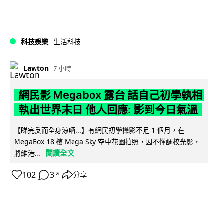
科技娛樂
生活科技
Lawton
7 小時
網民影 Megabox 露台 話自己初學執相
執出世界末日 他人回應: 影到今日氣溫
【睇完反而全身涼哂...】有網民初學攝影不足 1 個月，在
MegaBox 18 樓 Mega Sky 空中花園拍照，因不懂調校光影，
閱讀全文
將維港...
102
3
分享
↗