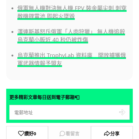
俄軍無人機對決無人機 FPV 裝金屬尖刺 刺穿
敵機鋰電池 即起火墜毀
澤連斯基怒斥俄軍「人肉狩獵」 無人機追殺
烏克蘭小販近 40 秒仍被炸傷
烏克蘭推出 TrophyLab 資料庫 開放擄獲俄
軍武器情報予盟友
📮
更多精彩文章每日送到電子郵箱
讚好
0
看留言
分享