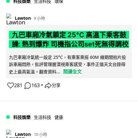
科技娛樂
生活科技
環保
Lawton
9 小時
九巴車廂冷氣鎖定 25°C 高溫下乘客鼓
譟: 熱到爆炸 司機指公司set死無得調校
九巴車廂冷氣統一設定 25°C，有乘客乘搭 60M 線期間拍片投
訴車廂悶熱，批評管理層漠視乘客感受，事件正值天文台錄得
閱讀全文
史上最高氣溫。翻查資料...
281
163
分享
↗
科技娛樂
生活科技
健康
Lawton
10 小時