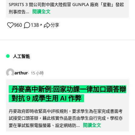
SPIRITS 3 間公司對中國大陸假冒 GUNPLA 廠商「星動」發起
閱讀全文
刑事控告...
960
138
分享
↗
人工智能
arthur
15 小時
丹麥高中新例:回家功課一律加口頭答辯
對抗 9 成學生用 AI 作弊
丹麥政府即時收緊高中評核規則，要求學生為在家完成書面考
試接受口頭答辯，藉此核實作品是否由學生自行完成。學校亦
閱讀全文
要在筆試監察電腦螢幕、設定網絡防...