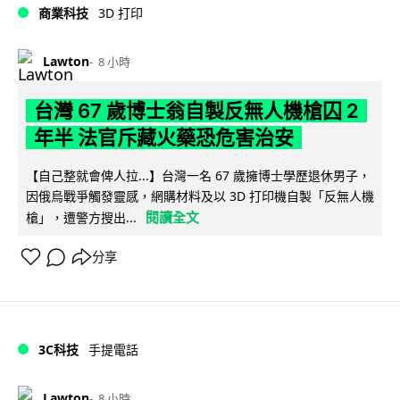
商業科技
3D 打印
Lawton
8 小時
台灣 67 歲博士翁自製反無人機槍囚 2
年半 法官斥藏火藥恐危害治安
【自己整就會俾人拉...】台灣一名 67 歲擁博士學歷退休男子，
因俄烏戰爭觸發靈感，網購材料及以 3D 打印機自製「反無人機
閱讀全文
槍」，遭警方搜出...
分享
3C科技
手提電話
Lawton
8 小時