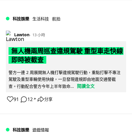
科技娛樂
生活科技
航拍
Lawton
13 小時
無人機兩周巡查違規駕駛 重型車走快線
即時被截查
警方一連 2 周展開無人機打擊違規駕駛行動，重點打擊不專注
駕駛及重型車輛使用快線，一旦發現違規即由地面交通警截
閱讀全文
查。行動配合警方今年上半年致命...
91
12
分享
↗
科技娛樂
遊戲情報