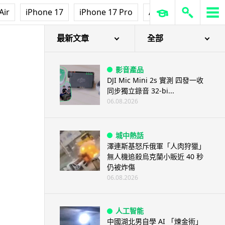
Air
iPhone 17
iPhone 17 Pro
AirPods Pro 3
Ap
最新文章
全部
影音產品
DJI Mic Mini 2s 實測 四發一收
同步獨立錄音 32-bi...
06.08.2026
城中熱話
澤連斯基怒斥俄軍「人肉狩獵」
無人機追殺烏克蘭小販近 40 秒
仍被炸傷
06.08.2026
人工智能
中國湖北男自學 AI 「煉金術」