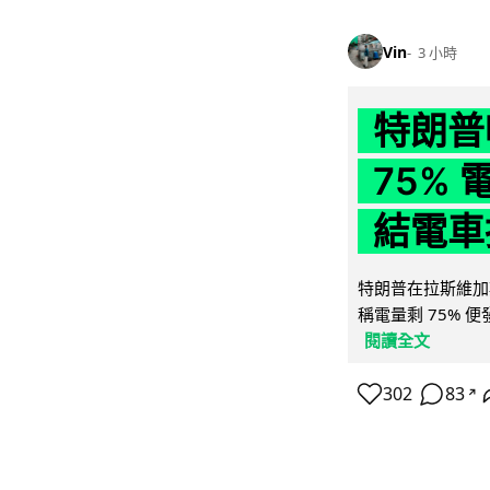
Vin
3 小時
特朗普
75%
結電車
特朗普在拉斯維加
稱電量剩 75% 
閱讀全文
302
83
↗