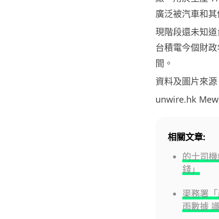
廣泛被汽車和其
現階段還未知道
台積電今個財政年
間。
資料及圖片來源
unwire.hk M
相關文章:
的士司機
錢」
渠務署「
雨數據 