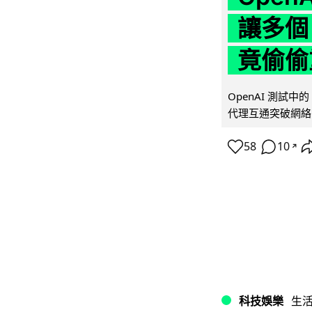
讓多個
竟偷偷
OpenAI 測試中
代理互通突破網絡限制
58
10
↗
科技娛樂
生