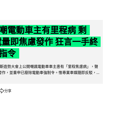
嘲電動車主有里程病 剩
 電量即焦慮發作 狂言一手終
指令
斯造勢大會上公開嘲諷電動車車主患有「里程焦慮病」，聲
便發作，並重申已廢除電動車強制令。惟專業車媒隨即反駁，...
分享