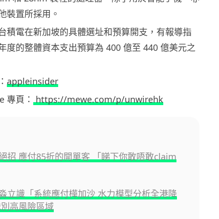
他裝置所採用。
台積電在新加坡的具體選址和預算開支，有報導指
度的整體資本支出預算為 400 億至 440 億美元之
：
appleinsider
ewe 專頁：
https://mewe.com/p/unwirehk
絕招 應付85折的開單客 「睇下你敢唔敢claim
淼立識「系統應付樺加沙 水力模型分析全港降
識別高風險區域