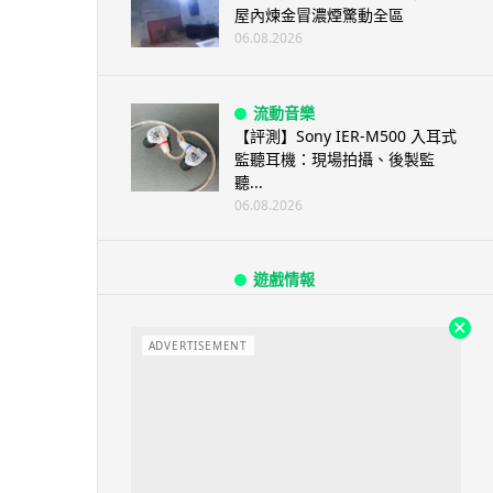
屋內煉金冒濃煙驚動全區
06.08.2026
流動音樂
【評測】Sony IER-M500 入耳式
監聽耳機：現場拍攝、後製監
聽...
06.08.2026
遊戲情報
《魔獸世界：至暗之夜》12.1
「烏拉特克的詛咒」專訪：巢穴
不為提高世...
ADVERTISEMENT
06.08.2026
遊戲情報
日本二手遊戲店減 90% 門市 業
績反增四成 “懷...