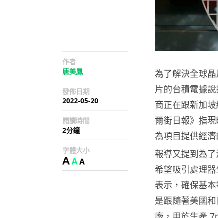
作者
唐美鳳
為了解決全球晶片短
片的台積電據說
發佈日期
2022-05-20
商正在跟新加坡
爾街日報》指現
閱讀時間
2分鐘
為項目提供經濟
字體大小
報導又提到為了
A
A
A
希望吸引處理器
表示，確保基本
是跟隨著美國和
廠，用於生產 7