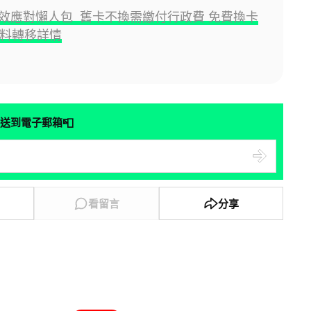
效應對懶人包 舊卡不換需繳付行政費 免費換卡
資料轉移詳情
📮
送到電子郵箱
看留言
分享