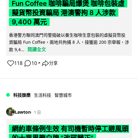
Fun Coffee 咖啡騙局爆煲 咖啡包裝虛
擬貨幣投資騙局 港澳警拘 8 人涉款
9,400 萬元
香港警方聯同澳門司警搗破以養生咖啡生意包裝的虛擬貨幣投
資騙局 Fun Coffee，兩地共拘捕 8 人，接獲逾 200 宗舉報，涉
閱讀全文
款 9,4...
118
10
分享
↗
科技娛樂
生活科技
智慧城市
Lawton
1 日
網約車條例生效 有司機暫時停工避風頭