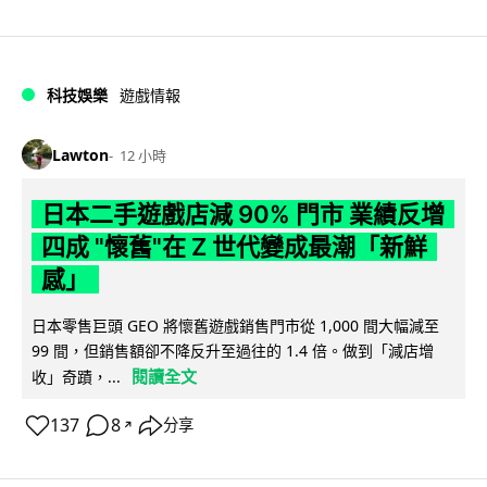
科技娛樂
遊戲情報
Lawton
12 小時
日本二手遊戲店減 90% 門市 業績反增
四成 "懷舊"在 Z 世代變成最潮「新鮮
感」
日本零售巨頭 GEO 將懷舊遊戲銷售門市從 1,000 間大幅減至
99 間，但銷售額卻不降反升至過往的 1.4 倍。做到「減店增
閱讀全文
收」奇蹟，...
137
8
分享
↗