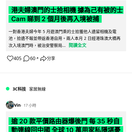
港夫婦澳門的士拾相機 據為己有被的士
Cam 睇到 2 個月後再入境被捕
一對香港夫婦今年 5 月遊澳門乘的士拾獲他人遺留相機及電
池，拾遺不報並帶返香港自用。兩人本月 2 日經港珠澳大橋再
閱讀全文
次入境澳門時，被治安警察局...
405
60
分享
↗
3C科技
家居無線
Vin
17 小時
逾 20 款平價路由器爆後門 每 35 秒自
動連線回中國 全球 10 萬用家私隱堪憂