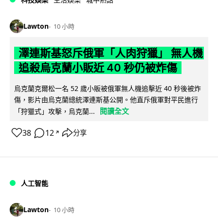
Lawton
10 小時
澤連斯基怒斥俄軍「人肉狩獵」 無人機
追殺烏克蘭小販近 40 秒仍被炸傷
烏克蘭克爾松一名 52 歲小販被俄軍無人機追擊近 40 秒後被炸
傷，影片由烏克蘭總統澤連斯基公開。他直斥俄軍對平民進行
閱讀全文
「狩獵式」攻擊，烏克蘭...
38
12
分享
↗
人工智能
Lawton
10 小時