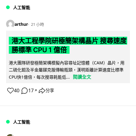
人工智能
arthur
21 小時
港大工程學院研極簡架構晶片 搜尋速度
勝標準 CPU 1 億倍
港大團隊研發極簡架構模擬內容尋址記憶體（CAM）晶片，用
二硫化鉬及半金屬銻克服傳輸瓶頸，漢明距離計算速度比標準
閱讀全文
CPU快1億倍，每次搜尋耗能低...
40
17
分享
↗
人工智能