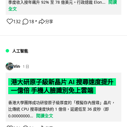
閱讀
季度收入按年飆升 92% 至 78 億美元。行政總裁 Elon...
全文
132
18
分享
↗
人工智能
Vin
1 日
港大研原子級新晶片 AI 搜尋速度提升
一億倍 手機人臉識別免上雲端
香港大學團隊成功研發原子級厚度的「模擬存內搜尋」晶片，
比傳統 CPU 搜尋速度快約 1 億倍，延遲低至 36 皮秒（即
閱讀全文
0.00000000...