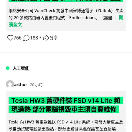
網絡安全公司 VulnCheck 揭發中國智博通電子（Zbtlink）生產
閱
的 20 多款路由器內置後門程式「Endlessdoors」（無盡...
讀全文
766
188
分享
↗
人工智能
arthur
20 小時
Tesla HW3 舊硬件裝 FSD v14 Lite 頻
現過熱 部分電腦損毀車主須自費維修
Tesla 向 HW3 舊車款推送 FSD v14 Lite 系統，引發大量車主反
映自動駕駛電腦嚴重過熱，部分更觸發高溫保護甚至直接燒