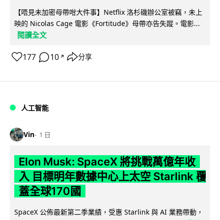
【唔見未加密母帶咁大件事】Netflix 洛杉磯辦公室被竊，未上
映的 Nicolas Cage 電影《Fortitude》母帶亦告失蹤。電影...
閱讀全文
177
10
分享
↗
人工智能
Vin
1 日
Elon Musk: SpaceX 將挑戰萬億年收
入 目標明年數據中心上太空 Starlink 覆
蓋全球170國
SpaceX 公佈最新第二季業績，受惠 Starlink 與 AI 業務帶動，