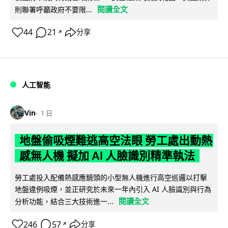
閱讀全文
則聯署呼籲政府不要限...
44
21
分享
↗
人工智能
Vin
1 日
地盤偷吸煙難逃高空法眼 勞工處出動熱
感無人機 擬加 AI 人臉識別精準執法
勞工處投入配備熱感應鏡頭的小型無人機進行高空巡邏以打擊
地盤違例吸煙，並正研究於未來一年內引入 AI 人臉識別與行為
閱讀全文
分析功能，結合三大技術進一...
246
57
分享
↗