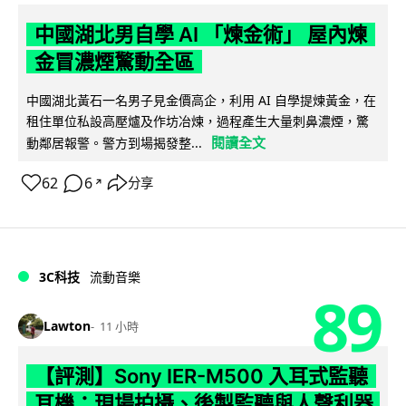
中國湖北男自學 AI 「煉金術」 屋內煉
金冒濃煙驚動全區
中國湖北黃石一名男子見金價高企，利用 AI 自學提煉黃金，在
租住單位私設高壓爐及作坊冶煉，過程產生大量刺鼻濃煙，驚
閱讀全文
動鄰居報警。警方到場揭發整...
62
6
分享
↗
3C科技
流動音樂
89
Lawton
11 小時
【評測】Sony IER-M500 入耳式監聽
耳機：現場拍攝、後製監聽與人聲利器