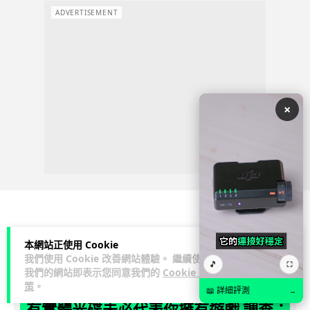
ADVERTISEMENT
×
科技娛樂
遊戲情報
本網站正使用 Cookie
我們使用 Cookie 改善網站體驗。 繼續使用
🎵
⛶
Lawton
1 日
我們的網站即表示您同意我們的
Cookie 政
策
。
📖 詳細評測
→
有實體光碟未必代表你擁有遊戲 調查：