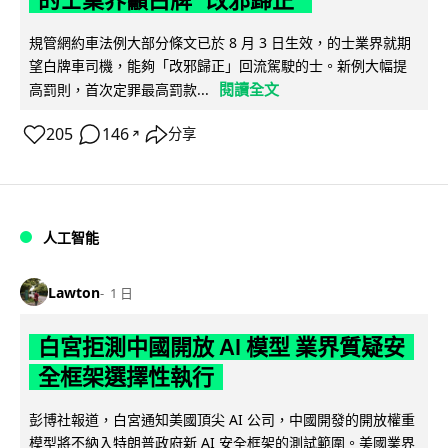
的士業界籲白牌 "改邪歸正"
規管網約車法例大部分條文已於 8 月 3 日生效，的士業界就期
望白牌車司機，能夠「改邪歸正」回流駕駛的士。新例大幅提
閱讀全文
高罰則，首次定罪最高罰款...
205
146
分享
↗
人工智能
Lawton
1 日
白宮拒測中國開放 AI 模型 業界質疑安
全框架選擇性執行
彭博社報道，白宮通知美國頂尖 AI 公司，中國開發的開放權重
模型將不納入特朗普政府新 AI 安全框架的測試範圍。美國業界