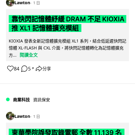
Lawton
1 日
靠快閃記憶體紓緩 DRAM 不足 KIOXIA
推 XL1 記憶體擴充模組
KIOXIA 發表全新記憶體擴充模組 XL1 系列，結合低延遲快閃記
憶體 XL-FLASH 與 CXL 介面，將快閃記憶體轉化為記憶體擴充
閱讀全文
方...
84
5
分享
↗
商業科技
資訊保安
Lawton
1 日
東華學院誤發取錄電郵 全數 11,139 名