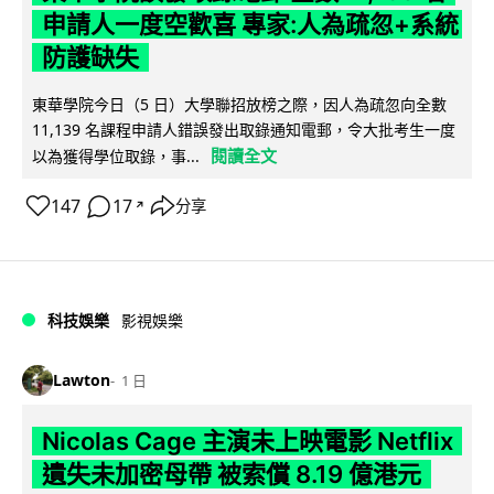
申請人一度空歡喜 專家:人為疏忽+系統
防護缺失
東華學院今日（5 日）大學聯招放榜之際，因人為疏忽向全數
11,139 名課程申請人錯誤發出取錄通知電郵，令大批考生一度
閱讀全文
以為獲得學位取錄，事...
147
17
分享
↗
科技娛樂
影視娛樂
Lawton
1 日
Nicolas Cage 主演未上映電影 Netflix
遺失未加密母帶 被索償 8.19 億港元