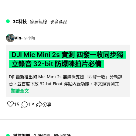
3C科技
家居無線
影音產品
Vin
9 小時
DJI Mic Mini 2s 實測 四發一收同步獨
立錄音 32-bit 防爆咪拍片必備
DJI 最新推出的 Mic Mini 2s 無線咪支援「四發一收」分軌錄
音，並首度下放 32-bit Float 浮點內錄功能。本文經實測其...
閱讀全文
15
1
分享
↗
科技娛樂
生活娛樂
城中熱話