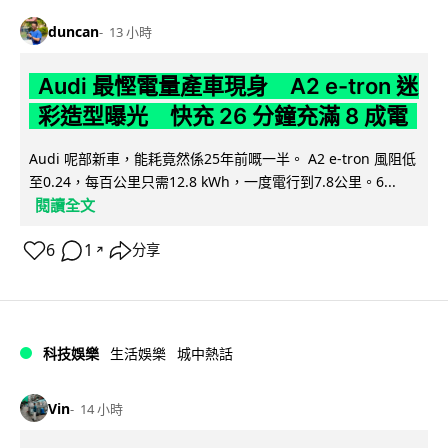
duncan
13 小時
Audi 最慳電量產車現身 A2 e-tron 迷
彩造型曝光 快充 26 分鐘充滿 8 成電
Audi 呢部新車，能耗竟然係25年前嘅一半。 A2 e-tron 風阻低
至0.24，每百公里只需12.8 kWh，一度電行到7.8公里。6...
閱讀全文
6
1
分享
↗
科技娛樂
生活娛樂
城中熱話
Vin
14 小時