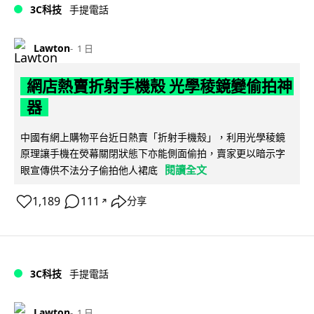
3C科技
手提電話
Lawton
1 日
網店熱賣折射手機殼 光學稜鏡變偷拍神
器
中國有網上購物平台近日熱賣「折射手機殼」，利用光學稜鏡
原理讓手機在熒幕關閉狀態下亦能側面偷拍，賣家更以暗示字
閱讀全文
眼宣傳供不法分子偷拍他人裙底
1,189
111
分享
↗
3C科技
手提電話
Lawton
1 日