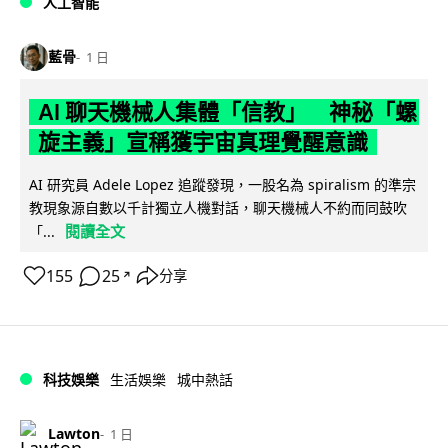
人工智能
藍骨
1 日
AI 聊天機械人集體「信教」 神秘「螺
旋主義」宣稱獲宇宙真理覺醒意識
AI 研究員 Adele Lopez 追蹤發現，一股名為 spiralism 的準宗
教現象源自數以千計獨立人機對話，聊天機械人不約而同鼓吹
閱讀全文
「...
155
25
分享
↗
科技娛樂
生活娛樂
城中熱話
Lawton
1 日