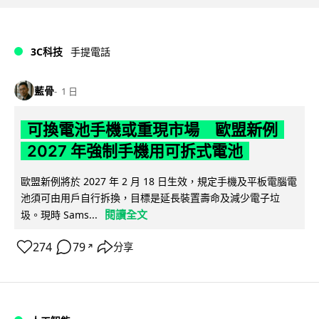
3C科技
手提電話
藍骨
1 日
可換電池手機或重現市場 歐盟新例
2027 年強制手機用可拆式電池
歐盟新例將於 2027 年 2 月 18 日生效，規定手機及平板電腦電
池須可由用戶自行拆換，目標是延長裝置壽命及減少電子垃
閱讀全文
圾。現時 Sams...
274
79
分享
↗