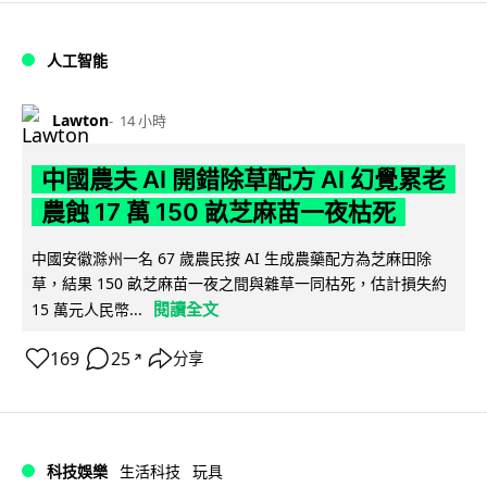
人工智能
Lawton
14 小時
中國農夫 AI 開錯除草配方 AI 幻覺累老
農蝕 17 萬 150 畝芝麻苗一夜枯死
中國安徽滁州一名 67 歲農民按 AI 生成農藥配方為芝麻田除
草，結果 150 畝芝麻苗一夜之間與雜草一同枯死，估計損失約
閱讀全文
15 萬元人民幣...
169
25
分享
↗
科技娛樂
生活科技
玩具