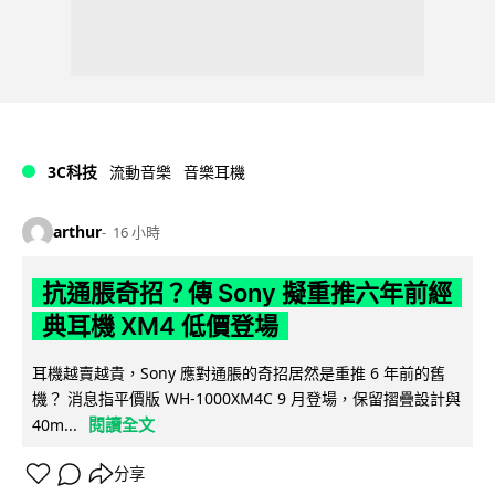
3C科技
流動音樂
音樂耳機
arthur
16 小時
抗通脹奇招？傳 Sony 擬重推六年前經
典耳機 XM4 低價登場
耳機越賣越貴，Sony 應對通脹的奇招居然是重推 6 年前的舊
機？ 消息指平價版 WH-1000XM4C 9 月登場，保留摺疊設計與
閱讀全文
40m...
分享