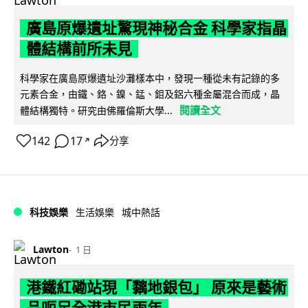
廣島原爆遺址驚現神秘合金 科學家指晶
體結構前所未見
科學家在廣島原爆遺址沙灘樣本中，發現一種從未有記錄的多
元素合金，由鐵、鉻、鎳、錳、鉬及鋁六種金屬混合而成，晶
閱讀全文
體結構獨特。研究由佛羅倫斯大學...
142
17
分享
↗
科技娛樂
生活娛樂
城中熱話
Lawton
1 日
港鐵紅磡站現「黐地銀包」 原來是藝術
品呃足全港市民兩年