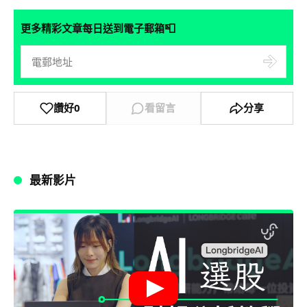
📮
更多精彩文章每日送到電子郵箱
讚好
0
看留言
分享
最新影片