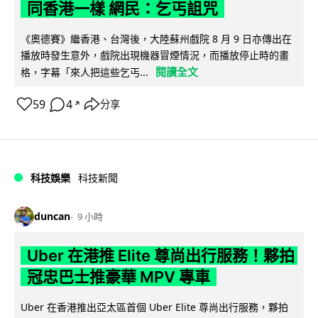
同香港一樣 網民：乞丐詛咒
《奧德賽》繼香港、台灣後，大陸蘇州戲院 8 月 9 日亦傳出在
播放時發生意外，戲院出現機器冒煙情況，而播放停止時的畫
閱讀全文
格，字幕「來人把這些乞丐...
59
4
分享
↗
科技娛樂
科技新聞
duncan
9 小時
Uber 在港推 Elite 尊尚出行服務！夥拍
冠忠巴士推豪華 MPV 專車
Uber 在香港推出亞太區首個 Uber Elite 尊尚出行服務，夥拍