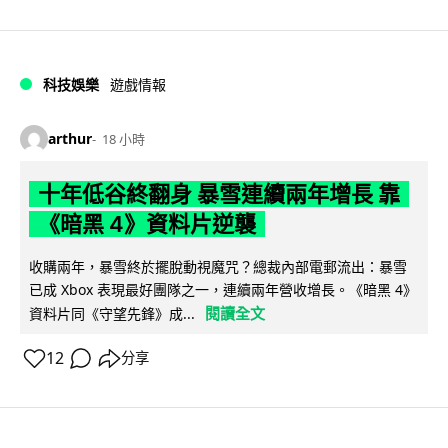
科技娛樂
遊戲情報
arthur
18 小時
十年低谷終翻身 暴雪連續兩年增長 靠
《暗黑 4》資料片逆襲
收購兩年，暴雪終於擺脫動視魔咒？總裁內部電郵流出：暴雪
已成 Xbox 表現最好團隊之一，連續兩年營收增長。《暗黑 4》
閱讀全文
資料片同《守望先鋒》成...
12
分享