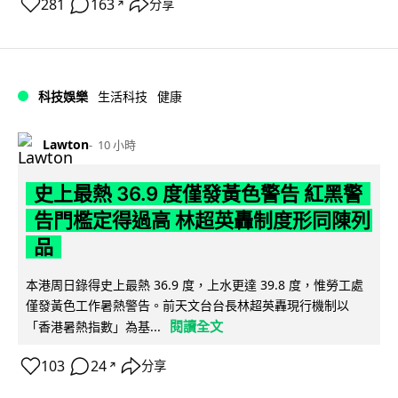
281
163
分享
↗
科技娛樂
生活科技
健康
Lawton
10 小時
史上最熱 36.9 度僅發黃色警告 紅黑警
告門檻定得過高 林超英轟制度形同陳列
品
本港周日錄得史上最熱 36.9 度，上水更達 39.8 度，惟勞工處
僅發黃色工作暑熱警告。前天文台台長林超英轟現行機制以
閱讀全文
「香港暑熱指數」為基...
103
24
分享
↗