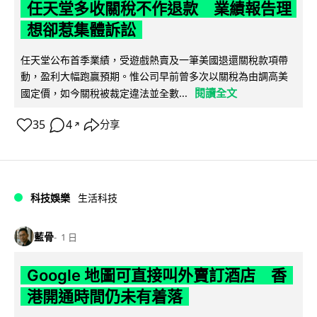
任天堂多收關稅不作退款 業績報告理
想卻惹集體訴訟
任天堂公布首季業績，受遊戲熱賣及一筆美國退還關稅款項帶
動，盈利大幅跑贏預期。惟公司早前曾多次以關稅為由調高美
閱讀全文
國定價，如今關稅被裁定違法並全數...
35
4
分享
↗
科技娛樂
生活科技
藍骨
1 日
Google 地圖可直接叫外賣訂酒店 香
港開通時間仍未有着落