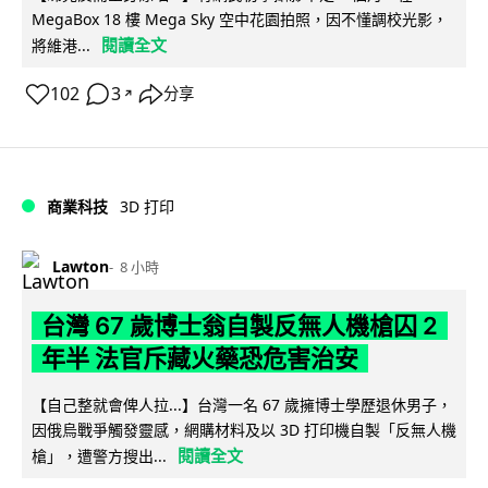
MegaBox 18 樓 Mega Sky 空中花園拍照，因不懂調校光影，
閱讀全文
將維港...
102
3
分享
↗
商業科技
3D 打印
Lawton
8 小時
台灣 67 歲博士翁自製反無人機槍囚 2
年半 法官斥藏火藥恐危害治安
【自己整就會俾人拉...】台灣一名 67 歲擁博士學歷退休男子，
因俄烏戰爭觸發靈感，網購材料及以 3D 打印機自製「反無人機
閱讀全文
槍」，遭警方搜出...