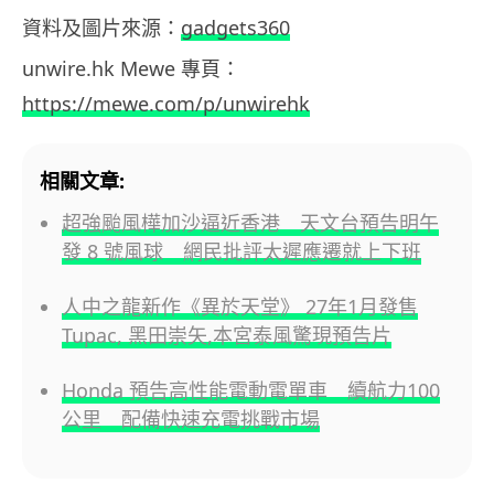
資料及圖片來源：
gadgets360
unwire.hk Mewe 專頁：
https://mewe.com/p/unwirehk
相關文章:
超強颱風樺加沙逼近香港 天文台預告明午
發 8 號風球 網民批評太遲應遷就上下班
人中之龍新作《異於天堂》 27年1月發售
Tupac, 黑田崇矢,本宮泰風驚現預告片
Honda 預告高性能電動電單車 續航力100
公里 配備快速充電挑戰市場