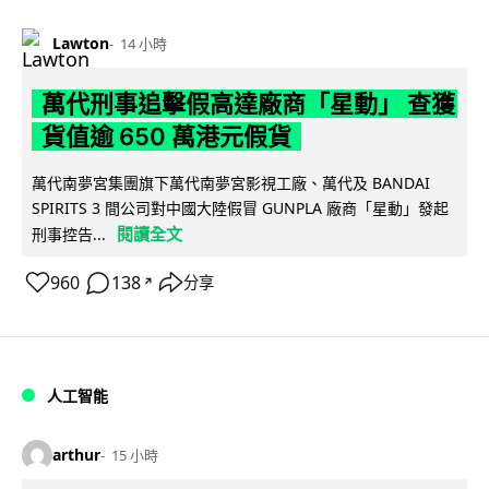
Lawton
14 小時
萬代刑事追擊假高達廠商「星動」 查獲
貨值逾 650 萬港元假貨
萬代南夢宮集團旗下萬代南夢宮影視工廠、萬代及 BANDAI
SPIRITS 3 間公司對中國大陸假冒 GUNPLA 廠商「星動」發起
閱讀全文
刑事控告...
960
138
分享
↗
人工智能
arthur
15 小時