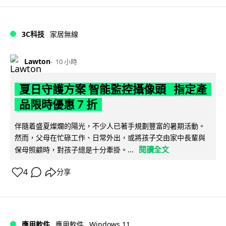
3C科技
家居無線
Lawton
10 小時
夏日守護方案 智能監控攝像頭 指定產
品限時優惠 7 折
伴隨着盛夏燦爛的陽光，不少人已著手規劃豐富的暑期活動。
然而，父母在忙碌工作、日常外出，或將孩子交由家中長輩與
閱讀全文
保母照顧時，對孩子總是十分牽掛。...
4
分享
Windows 11
應用軟件
應用軟件