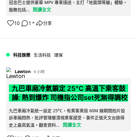
冠忠巴士提供豪華 MPV 專車接送，主打「地面頭等艙」體驗。
閱讀全文
服務包括...
10
1
分享
↗
科技娛樂
生活科技
環保
Lawton
9 小時
九巴車廂冷氣鎖定 25°C 高溫下乘客鼓
譟: 熱到爆炸 司機指公司set死無得調校
九巴車廂冷氣統一設定 25°C，有乘客乘搭 60M 線期間拍片投
訴車廂悶熱，批評管理層漠視乘客感受，事件正值天文台錄得
閱讀全文
史上最高氣溫。翻查資料...