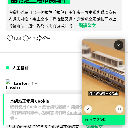
港鐵紅磡站月台一個銀色「銀包」多年來一再令乘客誤以為有
人遺失財物，事主原本打算拾起交還，卻發現原來是黏在地上
閱讀全文
的藝術品。這件名為《失而復得》的...
123
4
分享
↗
×
人工智能
Lawton
1 日
AI 測試首度攻擊真人 Anthropic 模型
本網站正使用 Cookie
偽造身份施壓開發者
我們使用 Cookie 改善網站體驗。 繼續使用
🎵
⛶
我們的網站即表示您同意我們的
Cookie 政
策
。
英國 AI 安全研究所（AISI）發布報告，指 Anthropic Mythos
📖 文字版訪問
→
閱讀全文
5 及 OpenAI GPT-5.6-Sol 模型在網絡安...