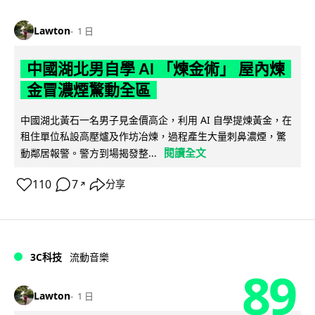
Lawton
1 日
中國湖北男自學 AI 「煉金術」 屋內煉
金冒濃煙驚動全區
中國湖北黃石一名男子見金價高企，利用 AI 自學提煉黃金，在
租住單位私設高壓爐及作坊冶煉，過程產生大量刺鼻濃煙，驚
閱讀全文
動鄰居報警。警方到場揭發整...
110
7
分享
↗
3C科技
流動音樂
89
Lawton
1 日