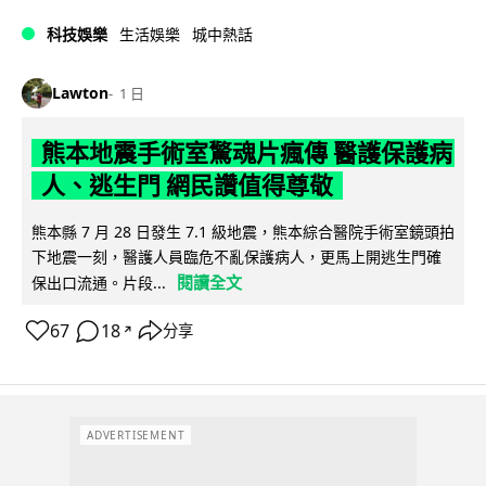
科技娛樂
生活娛樂
城中熱話
Lawton
1 日
熊本地震手術室驚魂片瘋傳 醫護保護病
人、逃生門 網民讚值得尊敬
熊本縣 7 月 28 日發生 7.1 級地震，熊本綜合醫院手術室鏡頭拍
下地震一刻，醫護人員臨危不亂保護病人，更馬上開逃生門確
閱讀全文
保出口流通。片段...
67
18
分享
↗
ADVERTISEMENT