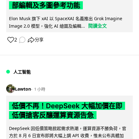
部編輯及多圖參考功能
Elon Musk 旗下 xAI 以 SpaceXAI 名義推出 Grok Imagine
閱讀全文
Image 2.0 模型，強化 AI 繪圖及編輯...
2
分享
人工智能
Lawton
1 小時
低價不再！DeepSeek 大幅加價在即
低價搶客反釀運算資源告急
DeepSeek 因低價策略掀起需求熱潮，運算資源不勝負荷，官
方於 8 月 6 日宣布即將大幅上調 API 收費，惟未公布具體加