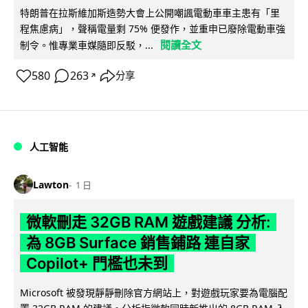
特朗普在拉斯維加斯造勢大會上公開嘲諷電動車車主患有「里
程焦慮病」，聲稱電量剩 75% 便發作，並重申已廢除電動車強
閱讀全文
制令。惟專業車媒隨即反駁，...
580
263
分享
↗
人工智能
Lawton
1 日
微軟刪走 32GB RAM 遊戲建議 分析:
為 8GB Surface 銷售鋪路 連自家
Copilot+ 門檻也未到
Microsoft 被發現靜靜刪除官方網站上，對遊戲玩家要為電腦配