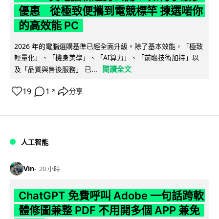
優惠 從極致便攜到電競標竿 揀選啱你
的高效能 PC
2026 年的電腦選購基準已經全面升級。除了基本效能，「極致
輕量化」、「機身美學」、「AI算力」、「前瞻技術加持」以
閱讀全文
及「品質與售後服務」 已...
19
1
分享
↗
人工智能
Vin
20 小時
ChatGPT 免費呼叫 Adobe 一句話跨軟
體修圖兼整 PDF 不用開多個 APP 兼免