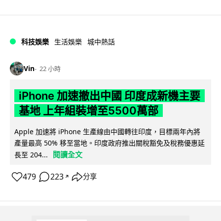
科技娛樂
生活娛樂
城中熱話
Vin
22 小時
iPhone 加速撤出中國 印度成新機主要
基地 上年組裝增至5500萬部
Apple 加速將 iPhone 生產線由中國轉往印度，目標兩年內將
產量最高 50% 移至當地。印度政府推出關稅豁免及稅務優惠延
閱讀全文
長至 204...
479
223
分享
↗