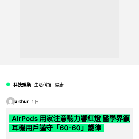
科技娛樂
生活科技
健康
arthur
1 日
AirPods 用家注意聽力響紅燈 醫學界籲
耳機用戶謹守「60-60」鐵律