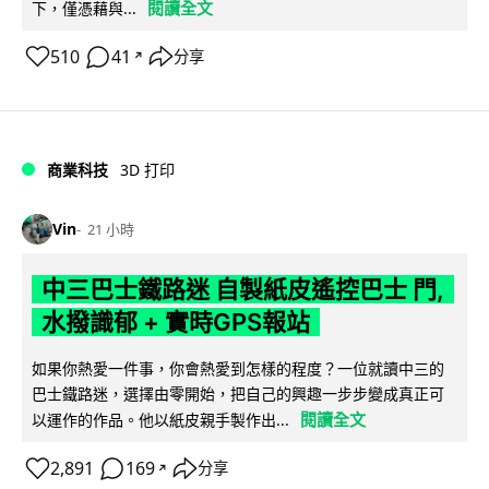
閱讀全文
下，僅憑藉與...
510
41
分享
↗
商業科技
3D 打印
Vin
21 小時
中三巴士鐵路迷 自製紙皮遙控巴士 門,
水撥識郁 + 實時GPS報站
如果你熱愛一件事，你會熱愛到怎樣的程度？一位就讀中三的
巴士鐵路迷，選擇由零開始，把自己的興趣一步步變成真正可
閱讀全文
以運作的作品。他以紙皮親手製作出...
2,891
169
分享
↗