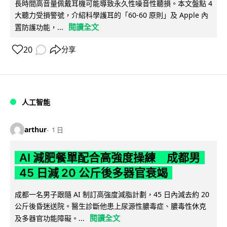
長時間高音量佩戴耳機可能導致永久性噪音性聽損。本文盤點 4
大聽力受損警號，介紹科學護耳的「60-60 原則」及 Apple 內
閱讀全文
置防護功能，...
20
分享
人工智能
arthur
1 日
AI 減肥餐單配合高強度操練 成都男
45 日減 20 公斤後多器官衰竭
成都一名男子跟隨 AI 制訂高強度減脂計劃，45 日內減去約 20
公斤後昏迷送院。醫生診斷他患上尿源性膿毒症、膿毒性休克
閱讀全文
及多器官功能障礙。...