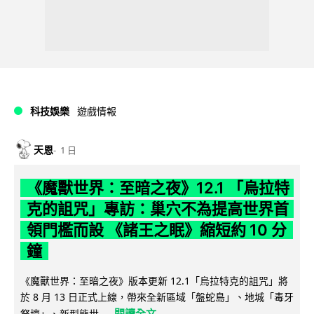
科技娛樂
遊戲情報
天恩
1 日
《魔獸世界：至暗之夜》12.1 「烏拉特
克的詛咒」專訪：巢穴不為提高世界首
領門檻而設 《諸王之眠》縮短約 10 分
鐘
《魔獸世界：至暗之夜》版本更新 12.1「烏拉特克的詛咒」將
於 8 月 13 日正式上線，帶來全新區域「盤蛇島」、地城「毒牙
閱讀全文
祭壇」、新型態世...