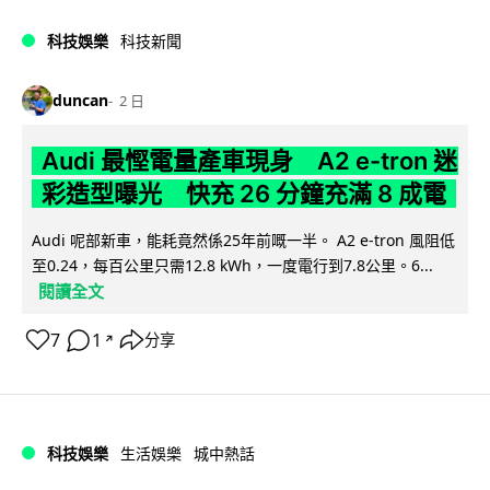
科技娛樂
科技新聞
duncan
2 日
Audi 最慳電量產車現身 A2 e-tron 迷
彩造型曝光 快充 26 分鐘充滿 8 成電
Audi 呢部新車，能耗竟然係25年前嘅一半。 A2 e-tron 風阻低
至0.24，每百公里只需12.8 kWh，一度電行到7.8公里。6...
閱讀全文
7
1
分享
↗
科技娛樂
生活娛樂
城中熱話