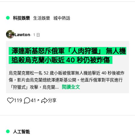
科技娛樂
生活娛樂
城中熱話
Lawton
1 日
澤連斯基怒斥俄軍「人肉狩獵」 無人機
追殺烏克蘭小販近 40 秒仍被炸傷
烏克蘭克爾松一名 52 歲小販被俄軍無人機追擊近 40 秒後被炸
傷，影片由烏克蘭總統澤連斯基公開。他直斥俄軍對平民進行
閱讀全文
「狩獵式」攻擊，烏克蘭...
119
41
分享
↗
人工智能