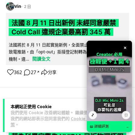
Vin
2 日
法國 8 月 11 日出新例 未經同意嚴禁
Cold Call 違規企業最高罰 345 萬
法國將於 8 月 11 日起實施新例，全面禁止企業未經消費者同意
×
致電推銷，由「opt-out」拒接登記制轉為「opt-in」先徵同意
閱讀全文
機制。違...
362
27
分享
↗
人工智能
本網站正使用 Cookie
我們使用 Cookie 改善網站體驗。 繼續使用
🎵
⛶
我們的網站即表示您同意我們的
Cookie 政
Lawton
2 日
策
。
📖 詳細評測
→