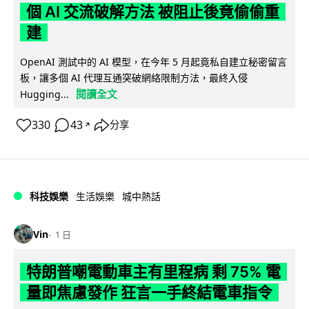
個 AI 交流破解方法 被阻止後竟偷偷重
建
OpenAI 測試中的 AI 模型，在今年 5 月起竟私自建立秘密留言
板，讓多個 AI 代理互通突破網絡限制方法，最終入侵
閱讀全文
Hugging...
330
43
分享
↗
科技娛樂
生活娛樂
城中熱話
Vin
1 日
特朗普嘲電動車主有里程病 剩 75% 電
量即焦慮發作 狂言一手終結電車指令