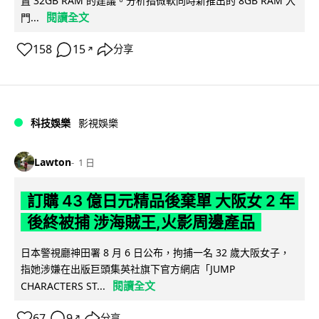
置 32GB RAM 的建議。分析指微軟同時新推出的 8GB RAM 入
閱讀全文
門...
158
15
分享
↗
科技娛樂
影視娛樂
Lawton
1 日
訂購 43 億日元精品後棄單 大阪女 2 年
後終被捕 涉海賊王,火影周邊產品
日本警視廳神田署 8 月 6 日公布，拘捕一名 32 歲大阪女子，
指她涉嫌在出版巨頭集英社旗下官方網店「JUMP
閱讀全文
CHARACTERS ST...
67
9
分享
↗