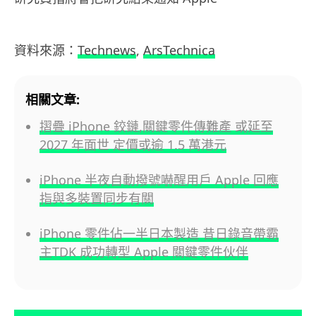
資料來源：
Technews
,
ArsTechnica
相關文章:
摺疊 iPhone 鉸鏈,關鍵零件傳難產 或延至
2027 年面世 定價或逾 1.5 萬港元
iPhone 半夜自動撥號嚇醒用戶 Apple 回應
指與多裝置同步有關
iPhone 零件佔一半日本製造 昔日錄音帶霸
主TDK 成功轉型 Apple 關鍵零件伙伴