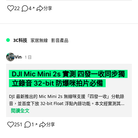
22
4
分享
↗
3C科技
家居無線
影音產品
Vin
1 日
DJI Mic Mini 2s 實測 四發一收同步獨
立錄音 32-bit 防爆咪拍片必備
DJI 最新推出的 Mic Mini 2s 無線咪支援「四發一收」分軌錄
音，並首度下放 32-bit Float 浮點內錄功能。本文經實測其...
閱讀全文
251
1
分享
↗