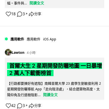
閱讀全文
幅。事件與...
18
3
分享
↗
iOS App
應用軟件
應用軟件
Lawton
4 小時
首爾大生 2 星期開發防曬地圖 一日暴增
2 萬人下載衝榜首
【行路都要揀好有遮陰】南韓首爾大學 23 歲學生劉敏俊利用 2
星期開發防曬導航 App「走向陰涼處」，結合建築物高度、太
閱讀全文
陽仰角及行道樹陰影...
42
3
分享
↗