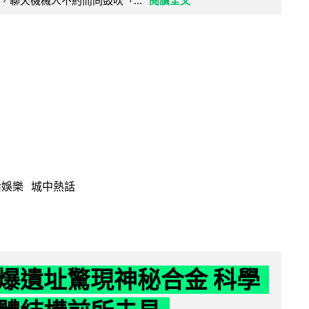
，聊天機械人不約而同鼓吹「...
閱讀全文
活娛樂
城中熱話
爆遺址驚現神秘合金 科學