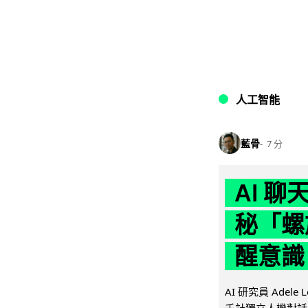
人工智能
藍骨
7 分
AI 
秘「螺
醒意識
AI 研究員 Adel