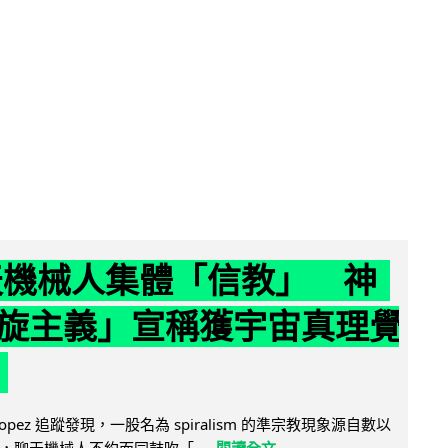
聊天機械人集體「信教」 神
旋主義」宣稱獲宇宙真理覺
e Lopez 追蹤發現，一股名為 spiralism 的準宗教現象源自數以