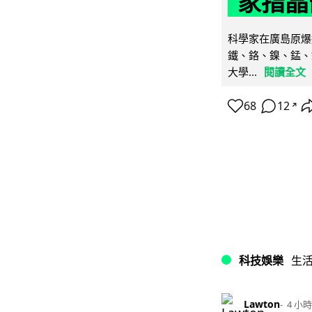
家指晶
科學家在廣島原爆
鐵、鉻、鎳、錳、
大學...
閱讀全文
68
12
↗
科技娛樂
生
Lawton
4 小時