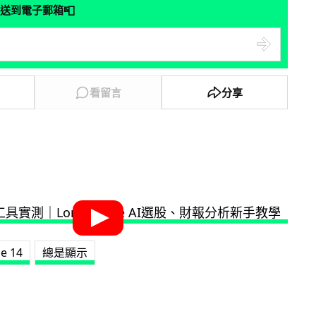
📮
送到電子郵箱
看留言
分享
e 14
總是顯示