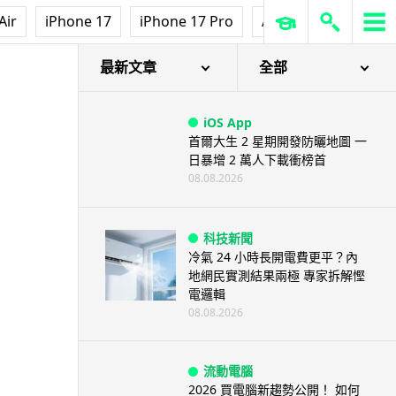
Air
iPhone 17
iPhone 17 Pro
AirPods Pro 3
Ap
最新文章
全部
iOS App
首爾大生 2 星期開發防曬地圖 一
日暴增 2 萬人下載衝榜首
08.08.2026
科技新聞
冷氣 24 小時長開電費更平？內
地網民實測結果兩極 專家拆解慳
電邏輯
08.08.2026
流動電腦
2026 買電腦新趨勢公開！ 如何