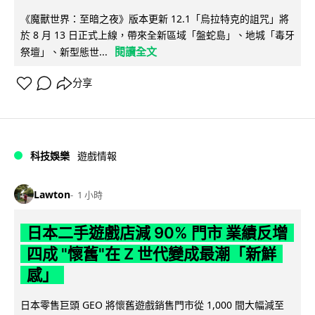
《魔獸世界：至暗之夜》版本更新 12.1「烏拉特克的詛咒」將
於 8 月 13 日正式上線，帶來全新區域「盤蛇島」、地城「毒牙
閱讀全文
祭壇」、新型態世...
分享
科技娛樂
遊戲情報
Lawton
1 小時
日本二手遊戲店減 90% 門市 業績反增
四成 "懷舊"在 Z 世代變成最潮「新鮮
感」
日本零售巨頭 GEO 將懷舊遊戲銷售門市從 1,000 間大幅減至