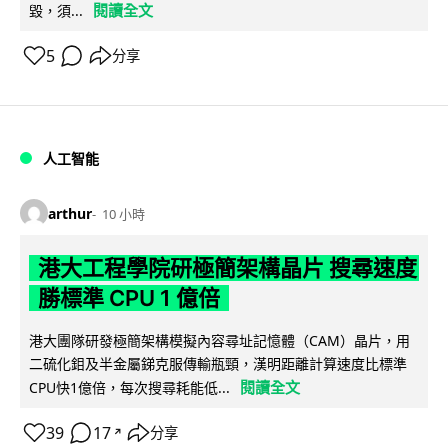
閱讀全文
毀，須...
5
分享
人工智能
arthur
10 小時
港大工程學院研極簡架構晶片 搜尋速度
勝標準 CPU 1 億倍
港大團隊研發極簡架構模擬內容尋址記憶體（CAM）晶片，用
二硫化鉬及半金屬銻克服傳輸瓶頸，漢明距離計算速度比標準
閱讀全文
CPU快1億倍，每次搜尋耗能低...
39
17
分享
↗