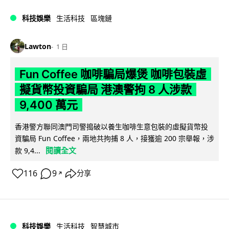
科技娛樂
生活科技
區塊鏈
Lawton
1 日
Fun Coffee 咖啡騙局爆煲 咖啡包裝虛
擬貨幣投資騙局 港澳警拘 8 人涉款
9,400 萬元
香港警方聯同澳門司警搗破以養生咖啡生意包裝的虛擬貨幣投
資騙局 Fun Coffee，兩地共拘捕 8 人，接獲逾 200 宗舉報，涉
閱讀全文
款 9,4...
116
9
分享
↗
科技娛樂
生活科技
智慧城市