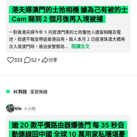
港夫婦澳門的士拾相機 據為己有被的士
Cam 睇到 2 個月後再入境被捕
一對香港夫婦今年 5 月遊澳門乘的士拾獲他人遺留相機及電
池，拾遺不報並帶返香港自用。兩人本月 2 日經港珠澳大橋再
閱讀全文
次入境澳門時，被治安警察局...
333
52
分享
↗
3C科技
家居無線
Vin
6 小時
逾 20 款平價路由器爆後門 每 35 秒自
動連線回中國 全球 10 萬用家私隱堪憂