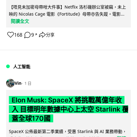
【唔見未加密母帶咁大件事】Netflix 洛杉磯辦公室被竊，未上
映的 Nicolas Cage 電影《Fortitude》母帶亦告失蹤。電影...
閱讀全文
168
9
分享
↗
人工智能
Vin
1 日
Elon Musk: SpaceX 將挑戰萬億年收
入 目標明年數據中心上太空 Starlink 覆
蓋全球170國
SpaceX 公佈最新第二季業績，受惠 Starlink 與 AI 業務帶動，