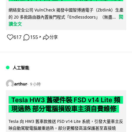
網絡安全公司 VulnCheck 揭發中國智博通電子（Zbtlink）生產
閱
的 20 多款路由器內置後門程式「Endlessdoors」（無盡...
讀全文
617
155
分享
↗
人工智能
arthur
9 小時
Tesla HW3 舊硬件裝 FSD v14 Lite 頻
現過熱 部分電腦損毀車主須自費維修
Tesla 向 HW3 舊車款推送 FSD v14 Lite 系統，引發大量車主反
映自動駕駛電腦嚴重過熱，部分更觸發高溫保護甚至直接燒