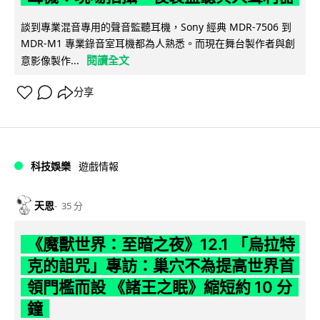
談到專業混音專用的聲音監聽耳機，Sony 經典 MDR-7506 到
MDR-M1 專業錄音室耳機都為人熟悉。而現在舞台製作者與創
閱讀全文
意影像製作...
分享
科技娛樂
遊戲情報
天恩
35 分
《魔獸世界：至暗之夜》12.1 「烏拉特
克的詛咒」專訪：巢穴不為提高世界首
領門檻而設 《諸王之眠》縮短約 10 分
鐘