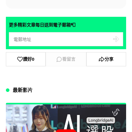
📮
更多精彩文章每日送到電子郵箱
讚好
0
看留言
分享
最新影片