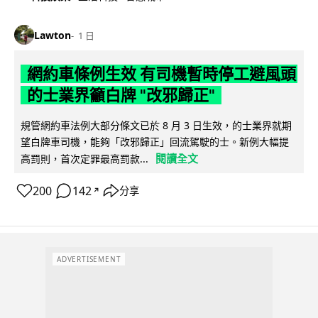
Lawton
1 日
網約車條例生效 有司機暫時停工避風頭
的士業界籲白牌 "改邪歸正"
規管網約車法例大部分條文已於 8 月 3 日生效，的士業界就期
望白牌車司機，能夠「改邪歸正」回流駕駛的士。新例大幅提
閱讀全文
高罰則，首次定罪最高罰款...
200
142
分享
↗
ADVERTISEMENT