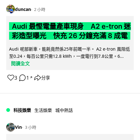
duncan
2 小時
Audi 最慳電量產車現身 A2 e-tron 迷
彩造型曝光 快充 26 分鐘充滿 8 成電
Audi 呢部新車，能耗竟然係25年前嘅一半。 A2 e-tron 風阻低
至0.24，每百公里只需12.8 kWh，一度電行到7.8公里。6...
閱讀全文
3
1
分享
↗
科技娛樂
生活娛樂
城中熱話
Vin
3 小時