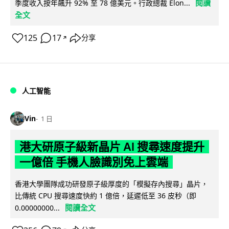
閱讀
季度收入按年飆升 92% 至 78 億美元。行政總裁 Elon...
全文
125
17
分享
↗
人工智能
Vin
1 日
港大研原子級新晶片 AI 搜尋速度提升
一億倍 手機人臉識別免上雲端
香港大學團隊成功研發原子級厚度的「模擬存內搜尋」晶片，
比傳統 CPU 搜尋速度快約 1 億倍，延遲低至 36 皮秒（即
閱讀全文
0.00000000...