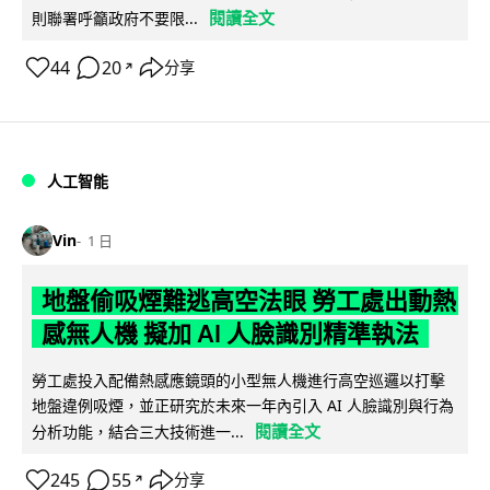
閱讀全文
則聯署呼籲政府不要限...
44
20
分享
↗
人工智能
Vin
1 日
地盤偷吸煙難逃高空法眼 勞工處出動熱
感無人機 擬加 AI 人臉識別精準執法
勞工處投入配備熱感應鏡頭的小型無人機進行高空巡邏以打擊
地盤違例吸煙，並正研究於未來一年內引入 AI 人臉識別與行為
閱讀全文
分析功能，結合三大技術進一...
245
55
分享
↗