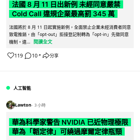
法國 8 月 11 日出新例 未經同意嚴禁
Cold Call 違規企業最高罰 345 萬
法國將於 8 月 11 日起實施新例，全面禁止企業未經消費者同意
致電推銷，由「opt-out」拒接登記制轉為「opt-in」先徵同意
閱讀全文
機制。違...
119
10
分享
↗
人工智能
Lawton
3 小時
華為科學家警告 NVIDIA 已近物理極限
華為「韜定律」可繞過摩爾定律瓶頸