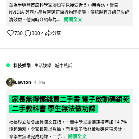
華為半導體首席科學家廖恒罕見接受近 5 小時專訪，警告
NVIDIA 等西方晶片巨頭正逼近物理極限，傳統製程升級已失經
閱讀全文
濟效益。他同時介紹華為...
730
300
分享
↗
科技娛樂
生活娛樂
城中熱話
Lawton
4 小時
家長無得慳錢買二手書 電子啟動碼鎖死
二手教科書 學生無法做功課
社福界立法會議員陳文宜指，一間中學書單價錢按年加 14.7%
遠超通漲，令家長難以負擔。而且電子教材啟動碼這項設計，
閱讀全文
令學生無法完成功課，二手...