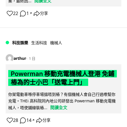
閱讀全文
案，最終因...
22
1
分享
↗
科技娛樂
生活科技
機械人
arthur
1 日
Powerman 移動充電機械人登港 免鋪
樁為的士小巴「送電上門」
你架電動車喺停車場搵唔到樁？有個機械人會自己行過嚟幫你
充電。THEi 高科院同內地公司研發出 Powerman 移動充電機
閱讀全文
械人，唔使鋪線裝樁...
28
14
分享
↗