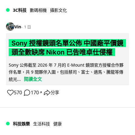
3C科技
數碼相機
攝影文化
Vin
1 日
Sony 授權鏡頭名單公佈 中國廠平價鏡
頭全數缺席 Nikon 已告唯卓仕侵權
Sony 公佈截至 2026 年 7 月的 E-Mount 鏡頭官方授權合作夥
伴名單，共 9 間夥伴入圍，包括蔡司、富士、適馬、騰龍等傳
閱讀全文
統光...
570
170
分享
↗
科技娛樂
生活科技
健康