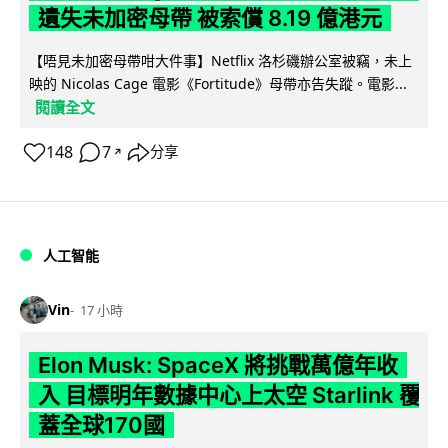
遺失未加密母帶 被索償 8.19 億港元
【唔見未加密母帶咁大件事】Netflix 洛杉磯辦公室被竊，未上
映的 Nicolas Cage 電影《Fortitude》母帶亦告失蹤。電影...
閱讀全文
148
7
分享
↗
人工智能
Vin
17 小時
Elon Musk: SpaceX 將挑戰萬億年收
入 目標明年數據中心上太空 Starlink 覆
蓋全球170國