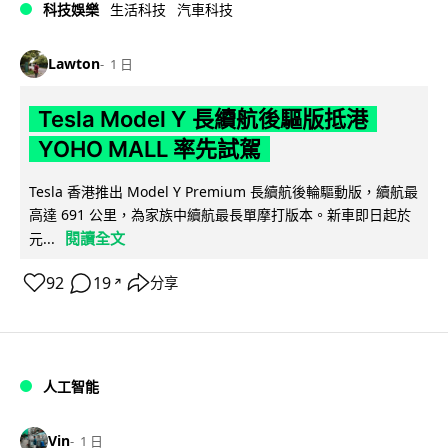
科技娛樂
生活科技
汽車科技
Lawton
1 日
Tesla Model Y 長續航後驅版抵港
YOHO MALL 率先試駕
Tesla 香港推出 Model Y Premium 長續航後輪驅動版，續航最
高達 691 公里，為家族中續航最長單摩打版本。新車即日起於
閱讀全文
元...
92
19
分享
↗
人工智能
Vin
1 日