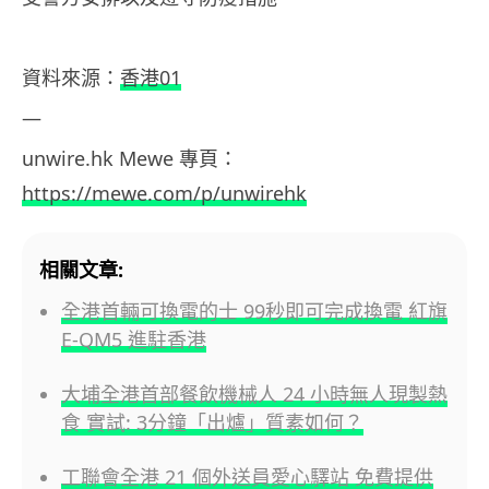
資料
來源：
香港01
—
unwire.hk
Mewe
專頁：
https://mewe.com/p/unwirehk
相關文章:
全港首輛可換電的士 99秒即可完成換電 紅旗
E-QM5 進駐香港
大埔全港首部餐飲機械人 24 小時無人現製熱
食 實試: 3分鐘「出爐」質素如何？
工聯會全港 21 個外送員愛心驛站 免費提供