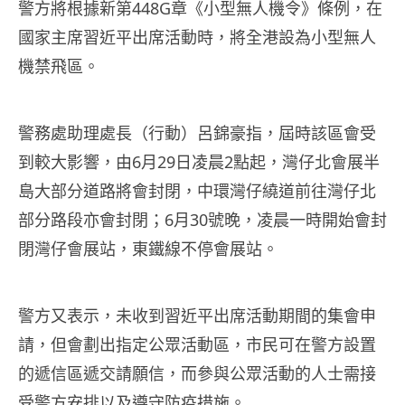
警方將根據新第448G章《小型無人機令》條例，在
國家主席習近平出席活動時，將全港設為小型無人
機禁飛區。
警務處助理處長（行動）呂錦豪指，屆時該區會受
到較大影響，由6月29日凌晨2點起，灣仔北會展半
島大部分道路將會封閉，中環灣仔繞道前往灣仔北
部分路段亦會封閉；6月30號晚，凌晨一時開始會封
閉灣仔會展站，東鐵線不停會展站。
警方又表示，未收到習近平出席活動期間的集會申
請，但會劃出指定公眾活動區，市民可在警方設置
的遞信區遞交請願信，而參與公眾活動的人士需接
受警方安排以及遵守防疫措施。