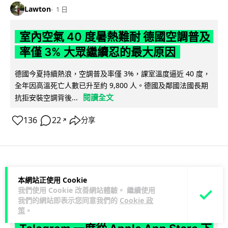
Lawton
1 日
室內空氣 40 度暑熱難耐 德國空調普及
率僅 3% 大眾繼續忍的最大原因
德國今夏持續熱浪，空調普及率僅 3%，課室溫度逼近 40 度，
全年因高溫死亡人數已升至約 9,800 人。德國及鄰國法國長期
閱讀全文
抗拒安裝空調背後...
136
22
分享
↗
科技娛樂
生活科技
社交網絡
本網站正使用 Cookie
我們使用 Cookie 改善網站體驗。 繼續使用
我們的網站即表示您同意我們的
Cookie 政
Lawton
1 日
策
。