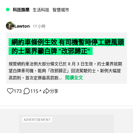
科技娛樂
生活科技
智慧城市
Lawton
17 小時
網約車條例生效 有司機暫時停工避風頭
的士業界籲白牌 "改邪歸正"
規管網約車法例大部分條文已於 8 月 3 日生效，的士業界就期
望白牌車司機，能夠「改邪歸正」回流駕駛的士。新例大幅提
閱讀全文
高罰則，首次定罪最高罰款...
173
115
分享
↗
ADVERTISEMENT