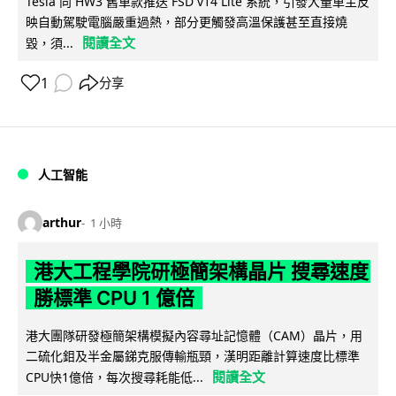
Tesla 向 HW3 舊車款推送 FSD v14 Lite 系統，引發大量車主反
映自動駕駛電腦嚴重過熱，部分更觸發高溫保護甚至直接燒
閱讀全文
毀，須...
1
分享
人工智能
arthur
1 小時
港大工程學院研極簡架構晶片 搜尋速度
勝標準 CPU 1 億倍
港大團隊研發極簡架構模擬內容尋址記憶體（CAM）晶片，用
二硫化鉬及半金屬銻克服傳輸瓶頸，漢明距離計算速度比標準
閱讀全文
CPU快1億倍，每次搜尋耗能低...