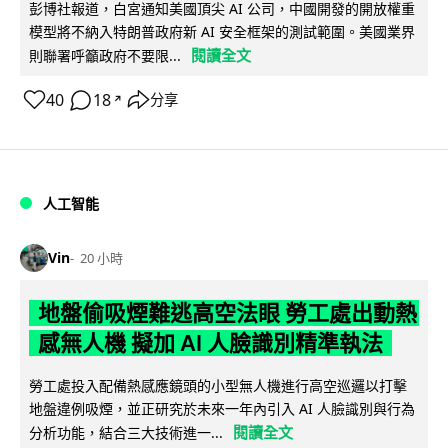
彭博社報道，白宮通知美國頂尖 AI 公司，中國開發的開放權重
模型將不納入特朗普政府新 AI 安全框架的測試範圍。美國業界
閱讀全文
則聯署呼籲政府不要限...
40
18
分享
↗
人工智能
Vin
20 小時
地盤偷吸煙難逃高空法眼 勞工處出動熱
感無人機 擬加 AI 人臉識別精準執法
勞工處投入配備熱感應鏡頭的小型無人機進行高空巡邏以打擊
地盤違例吸煙，並正研究於未來一年內引入 AI 人臉識別與行為
閱讀全文
分析功能，結合三大技術進一...