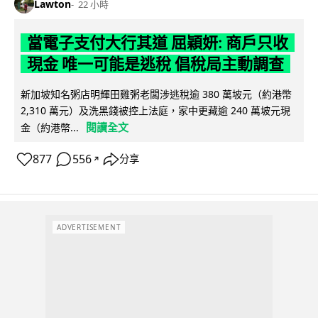
Lawton
22 小時
當電子支付大行其道 屈穎妍: 商戶只收
現金 唯一可能是逃稅 倡稅局主動調查
新加坡知名粥店明輝田雞粥老闆涉逃稅逾 380 萬坡元（約港幣
2,310 萬元）及洗黑錢被控上法庭，家中更藏逾 240 萬坡元現
閱讀全文
金（約港幣...
877
556
分享
↗
ADVERTISEMENT