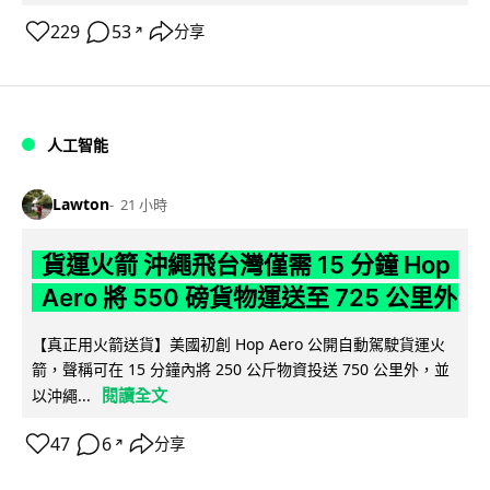
229
53
分享
↗
人工智能
Lawton
21 小時
貨運火箭 沖繩飛台灣僅需 15 分鐘 Hop
Aero 將 550 磅貨物運送至 725 公里外
【真正用火箭送貨】美國初創 Hop Aero 公開自動駕駛貨運火
箭，聲稱可在 15 分鐘內將 250 公斤物資投送 750 公里外，並
閱讀全文
以沖繩...
47
6
分享
↗