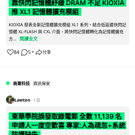
靠快閃記憶體紓緩 DRAM 不足 KIOXIA
推 XL1 記憶體擴充模組
KIOXIA 發表全新記憶體擴充模組 XL1 系列，結合低延遲快閃記
憶體 XL-FLASH 與 CXL 介面，將快閃記憶體轉化為記憶體擴充
閱讀全文
方...
84
5
分享
↗
商業科技
資訊保安
Lawton
1 日
東華學院誤發取錄電郵 全數 11,139 名
申請人一度空歡喜 專家:人為疏忽+系統
防護缺失