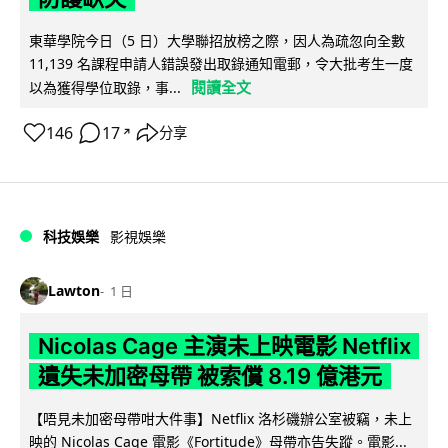
東華學院今日（5 日）大學聯招放榜之際，因人為疏忽向全數
11,139 名課程申請人錯誤發出取錄通知電郵，令大批考生一度
閱讀全文
以為獲得學位取錄，事...
146
17
分享
↗
科技娛樂
影視娛樂
Lawton
1 日
Nicolas Cage 主演未上映電影 Netflix
遺失未加密母帶 被索償 8.19 億港元
【唔見未加密母帶咁大件事】Netflix 洛杉磯辦公室被竊，未上
映的 Nicolas Cage 電影《Fortitude》母帶亦告失蹤。電影...