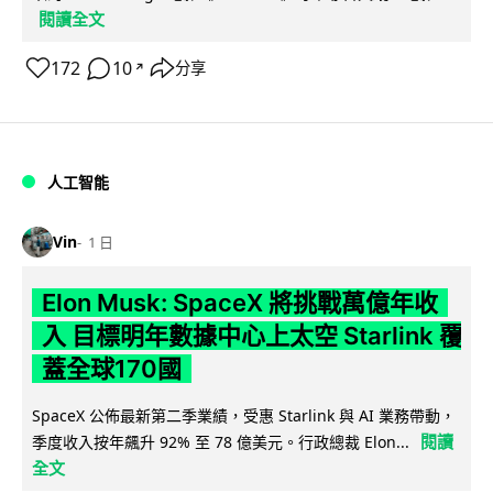
閱讀全文
172
10
分享
↗
人工智能
Vin
1 日
Elon Musk: SpaceX 將挑戰萬億年收
入 目標明年數據中心上太空 Starlink 覆
蓋全球170國
SpaceX 公佈最新第二季業績，受惠 Starlink 與 AI 業務帶動，
閱讀
季度收入按年飆升 92% 至 78 億美元。行政總裁 Elon...
全文