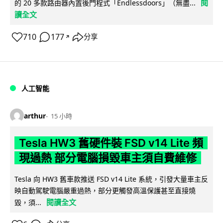
閱
的 20 多款路由器內置後門程式「Endlessdoors」（無盡...
讀全文
710
177
分享
↗
人工智能
arthur
15 小時
Tesla HW3 舊硬件裝 FSD v14 Lite 頻
現過熱 部分電腦損毀車主須自費維修
Tesla 向 HW3 舊車款推送 FSD v14 Lite 系統，引發大量車主反
映自動駕駛電腦嚴重過熱，部分更觸發高溫保護甚至直接燒
閱讀全文
毀，須...