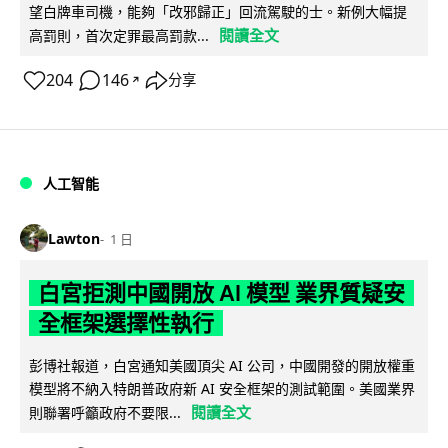
望白牌車司機，能夠「改邪歸正」回流駕駛的士。新例大幅提
閱讀全文
高罰則，首次定罪最高罰款...
204
146
分享
↗
人工智能
Lawton
1 日
白宮拒測中國開放 AI 模型 業界質疑安
全框架選擇性執行
彭博社報道，白宮通知美國頂尖 AI 公司，中國開發的開放權重
模型將不納入特朗普政府新 AI 安全框架的測試範圍。美國業界
閱讀全文
則聯署呼籲政府不要限...