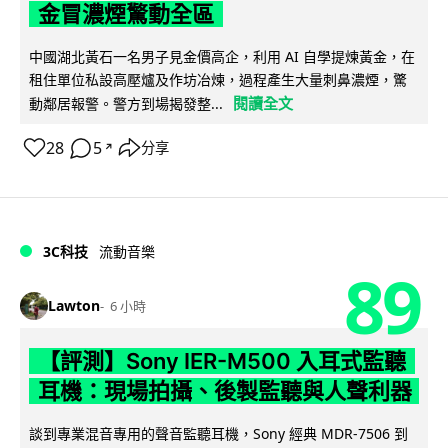
金冒濃煙驚動全區
中國湖北黃石一名男子見金價高企，利用 AI 自學提煉黃金，在
租住單位私設高壓爐及作坊冶煉，過程產生大量刺鼻濃煙，驚
閱讀全文
動鄰居報警。警方到場揭發整...
28
5
分享
↗
3C科技
流動音樂
89
Lawton
6 小時
【評測】Sony IER-M500 入耳式監聽
耳機：現場拍攝、後製監聽與人聲利器
談到專業混音專用的聲音監聽耳機，Sony 經典 MDR-7506 到