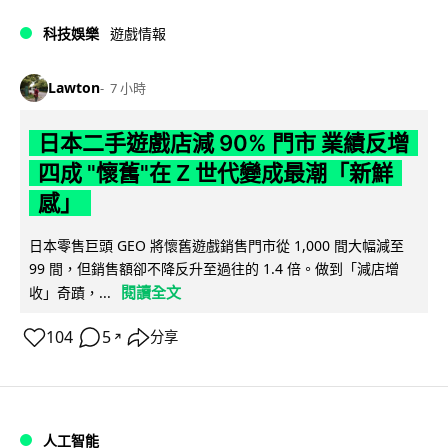
科技娛樂
遊戲情報
Lawton
7 小時
日本二手遊戲店減 90% 門市 業績反增
四成 "懷舊"在 Z 世代變成最潮「新鮮
感」
日本零售巨頭 GEO 將懷舊遊戲銷售門市從 1,000 間大幅減至
99 間，但銷售額卻不降反升至過往的 1.4 倍。做到「減店增
閱讀全文
收」奇蹟，...
104
5
分享
↗
人工智能