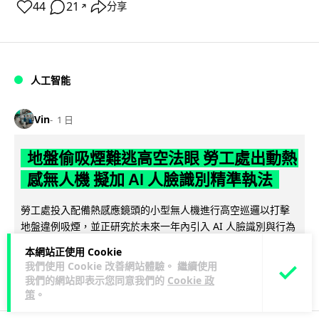
44
21
分享
↗
人工智能
Vin
1 日
地盤偷吸煙難逃高空法眼 勞工處出動熱
感無人機 擬加 AI 人臉識別精準執法
勞工處投入配備熱感應鏡頭的小型無人機進行高空巡邏以打擊
地盤違例吸煙，並正研究於未來一年內引入 AI 人臉識別與行為
閱讀全文
分析功能，結合三大技術進一...
本網站正使用 Cookie
我們使用 Cookie 改善網站體驗。 繼續使用
246
55
分享
↗
我們的網站即表示您同意我們的
Cookie 政
策
。