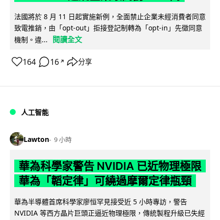
法國將於 8 月 11 日起實施新例，全面禁止企業未經消費者同意
致電推銷，由「opt-out」拒接登記制轉為「opt-in」先徵同意
閱讀全文
機制。違...
164
16
分享
↗
人工智能
Lawton
9 小時
華為科學家警告 NVIDIA 已近物理極限
華為「韜定律」可繞過摩爾定律瓶頸
華為半導體首席科學家廖恒罕見接受近 5 小時專訪，警告
NVIDIA 等西方晶片巨頭正逼近物理極限，傳統製程升級已失經