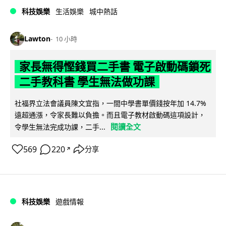
科技娛樂
生活娛樂
城中熱話
Lawton
10 小時
家長無得慳錢買二手書 電子啟動碼鎖死
二手教科書 學生無法做功課
社福界立法會議員陳文宜指，一間中學書單價錢按年加 14.7%
遠超通漲，令家長難以負擔。而且電子教材啟動碼這項設計，
閱讀全文
令學生無法完成功課，二手...
569
220
分享
↗
科技娛樂
遊戲情報