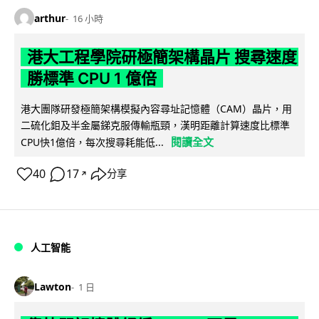
arthur
16 小時
港大工程學院研極簡架構晶片 搜尋速度
勝標準 CPU 1 億倍
港大團隊研發極簡架構模擬內容尋址記憶體（CAM）晶片，用
二硫化鉬及半金屬銻克服傳輸瓶頸，漢明距離計算速度比標準
閱讀全文
CPU快1億倍，每次搜尋耗能低...
40
17
分享
↗
人工智能
Lawton
1 日