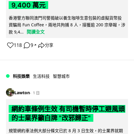
9,400 萬元
香港警方聯同澳門司警搗破以養生咖啡生意包裝的虛擬貨幣投
資騙局 Fun Coffee，兩地共拘捕 8 人，接獲逾 200 宗舉報，涉
閱讀全文
款 9,4...
118
9
分享
↗
科技娛樂
生活科技
智慧城市
Lawton
1 日
網約車條例生效 有司機暫時停工避風頭
的士業界籲白牌 "改邪歸正"
規管網約車法例大部分條文已於 8 月 3 日生效，的士業界就期