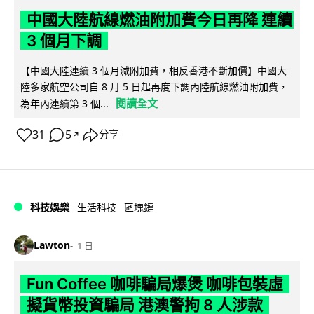
中國大陸航線燃油附加費今日再降 連續
3 個月下調
【中國大陸連續 3 個月減附加費，相反香港不斷加價】中國大
陸多家航空公司自 8 月 5 日起再度下調內陸航線燃油附加費，
閱讀全文
為年內連續第 3 個...
31
5
分享
↗
科技娛樂
生活科技
區塊鏈
Lawton
1 日
Fun Coffee 咖啡騙局爆煲 咖啡包裝虛
擬貨幣投資騙局 港澳警拘 8 人涉款