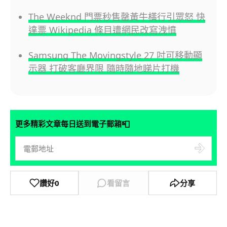
The Weeknd 門票秒售罄黃牛橫行引眾怒 快
達票 Wikipedia 條目遭網民改寫洩憤
Samsung The Movingstyle 27 吋可移動顯
示器 打破客廳界限 隨時隨地睇片打機
📮
更多精彩文章每日送到電子郵箱
讚好
0
看留言
分享