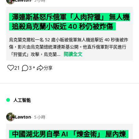
5 小時
澤連斯基怒斥俄軍「人肉狩獵」 無人機
追殺烏克蘭小販近 40 秒仍被炸傷
烏克蘭克爾松一名 52 歲小販被俄軍無人機追擊近 40 秒後被炸
傷，影片由烏克蘭總統澤連斯基公開。他直斥俄軍對平民進行
閱讀全文
「狩獵式」攻擊，烏克蘭...
21
3
分享
↗
人工智能
Lawton
5 小時
中國湖北男自學 AI 「煉金術」 屋內煉