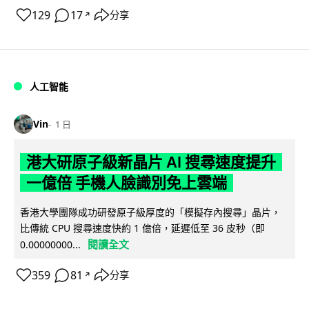
129
17
分享
↗
人工智能
Vin
1 日
港大研原子級新晶片 AI 搜尋速度提升
一億倍 手機人臉識別免上雲端
香港大學團隊成功研發原子級厚度的「模擬存內搜尋」晶片，
比傳統 CPU 搜尋速度快約 1 億倍，延遲低至 36 皮秒（即
閱讀全文
0.00000000...
359
81
分享
↗