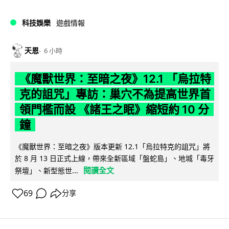
科技娛樂
遊戲情報
天恩
6 小時
《魔獸世界：至暗之夜》12.1 「烏拉特
克的詛咒」專訪：巢穴不為提高世界首
領門檻而設 《諸王之眠》縮短約 10 分
鐘
《魔獸世界：至暗之夜》版本更新 12.1「烏拉特克的詛咒」將
於 8 月 13 日正式上線，帶來全新區域「盤蛇島」、地城「毒牙
閱讀全文
祭壇」、新型態世...
69
分享