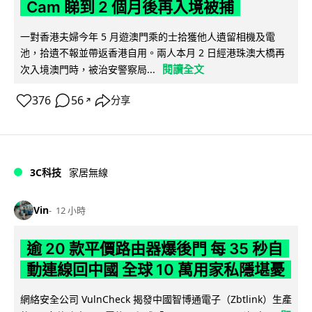
Cam 睇到 2 個月後再入境被捕
一對香港夫婦今年 5 月遊澳門乘的士拾獲他人遺留相機及電
池，拾遺不報並帶返香港自用。兩人本月 2 日經港珠澳大橋再
閱讀全文
次入境澳門時，被治安警察局...
376
56
分享
↗
3C科技
家居無線
Vin
12 小時
逾 20 款平價路由器爆後門 每 35 秒自
動連線回中國 全球 10 萬用家私隱堪憂
網絡安全公司 VulnCheck 揭發中國智博通電子（Zbtlink）生產