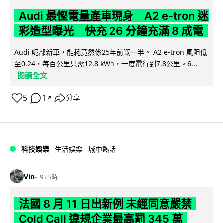
Audi 最慳電量產車現身 A2 e-tron 迷
彩造型曝光 快充 26 分鐘充滿 8 成電
Audi 呢部新車，能耗竟然係25年前嘅一半。 A2 e-tron 風阻低
至0.24，每百公里只需12.8 kWh，一度電行到7.8公里。6...
閱讀全文
5
1
分享
↗
科技娛樂
生活娛樂
城中熱話
Vin
9 小時
法國 8 月 11 日出新例 未經同意嚴禁
Cold Call 違規企業最高罰 345 萬