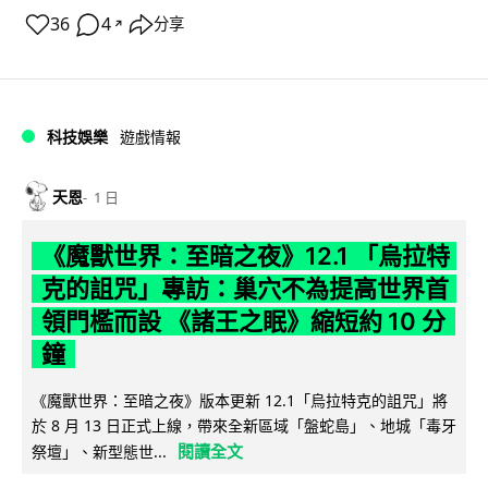
36
4
分享
↗
科技娛樂
遊戲情報
天恩
1 日
《魔獸世界：至暗之夜》12.1 「烏拉特
克的詛咒」專訪：巢穴不為提高世界首
領門檻而設 《諸王之眠》縮短約 10 分
鐘
《魔獸世界：至暗之夜》版本更新 12.1「烏拉特克的詛咒」將
於 8 月 13 日正式上線，帶來全新區域「盤蛇島」、地城「毒牙
閱讀全文
祭壇」、新型態世...