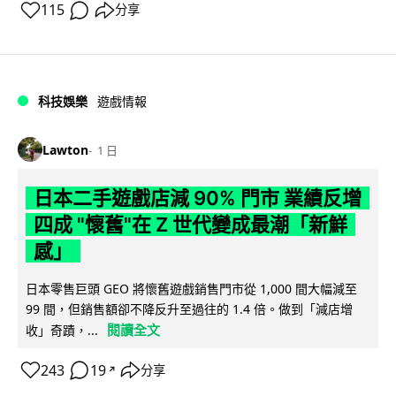
115
分享
科技娛樂
遊戲情報
Lawton
1 日
日本二手遊戲店減 90% 門市 業績反增
四成 "懷舊"在 Z 世代變成最潮「新鮮
感」
日本零售巨頭 GEO 將懷舊遊戲銷售門市從 1,000 間大幅減至
99 間，但銷售額卻不降反升至過往的 1.4 倍。做到「減店增
閱讀全文
收」奇蹟，...
243
19
分享
↗