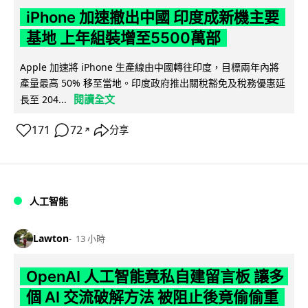
iPhone 加速撤出中國 印度成新機主要
基地 上年組裝增至5500萬部
Apple 加速將 iPhone 生產線由中國轉往印度，目標兩年內將
產量最高 50% 移至當地。印度政府推出關稅豁免及稅務優惠延
閱讀全文
長至 204...
171
72
分享
↗
人工智能
Lawton
13 小時
OpenAI 人工智能竟私自建留言板 讓多
個 AI 交流破解方法 被阻止後竟偷偷重