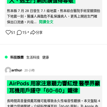
人、逃生門 網民讚值得尊敬
熊本縣 7 月 28 日發生 7.1 級地震，熊本綜合醫院手術室鏡頭拍
下地震一刻，醫護人員臨危不亂保護病人，更馬上開逃生門確
閱讀全文
保出口流通。片段...
51
15
分享
↗
科技娛樂
生活科技
健康
arthur
20 小時
AirPods 用家注意聽力響紅燈 醫學界籲
耳機用戶謹守「60-60」鐵律
長時間高音量佩戴耳機可能導致永久性噪音性聽損。本文盤點 4
大聽力受損警號，介紹科學護耳的「60-60 原則」及 Apple 內