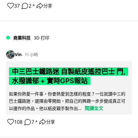
37
2
分享
↗
商業科技
3D 打印
Vin
11 小時
中三巴士鐵路迷 自製紙皮遙控巴士 門,
水撥識郁 + 實時GPS報站
如果你熱愛一件事，你會熱愛到怎樣的程度？一位就讀中三的
巴士鐵路迷，選擇由零開始，把自己的興趣一步步變成真正可
閱讀全文
以運作的作品。他以紙皮親手製作出...
108
7
分享
↗