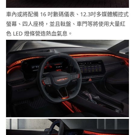
車內或將配備 16 吋數碼儀表、12.3吋多媒體觸控式
螢幕、四人座椅，並且軚盤、車門等將使用大量紅
色 LED 燈條營造熱血氣息。