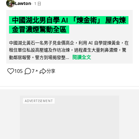
Lawton
1 日
中國湖北男自學 AI 「煉金術」 屋內煉
金冒濃煙驚動全區
中國湖北黃石一名男子見金價高企，利用 AI 自學提煉黃金，在
租住單位私設高壓爐及作坊冶煉，過程產生大量刺鼻濃煙，驚
閱讀全文
動鄰居報警。警方到場揭發整...
105
7
分享
↗
ADVERTISEMENT