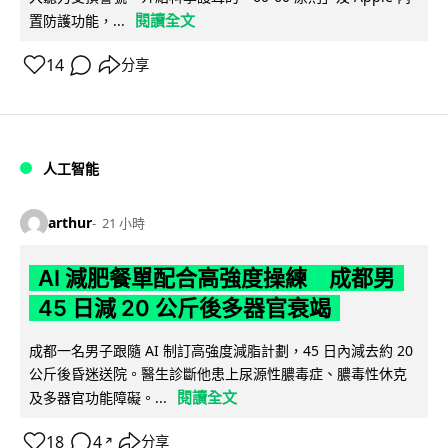
閱讀全文
置防護功能，...
14
分享
人工智能
arthur
21 小時
AI 減肥餐單配合高強度操練 成都男
45 日減 20 公斤後多器官衰竭
成都一名男子跟隨 AI 制訂高強度減脂計劃，45 日內減去約 20
公斤後昏迷送院。醫生診斷他患上尿源性膿毒症、膿毒性休克
閱讀全文
及多器官功能障礙。...
18
4
分享
↗