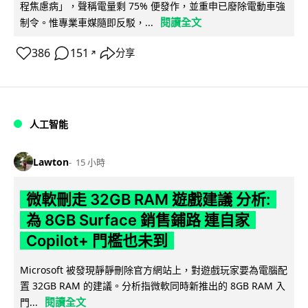
程焦慮病」，聲稱電量剩 75% 便發作，並重申已廢除電動車強
閱讀全文
制令。惟專業車媒隨即反駁，...
386
151
分享
↗
人工智能
Lawton
15 小時
微軟刪走 32GB RAM 遊戲建議 分析:
為 8GB Surface 銷售鋪路 連自家
Copilot+ 門檻也未到
Microsoft 被發現靜靜刪除官方網站上，對遊戲玩家要為電腦配
置 32GB RAM 的建議。分析指微軟同時新推出的 8GB RAM 入
閱讀全文
門...