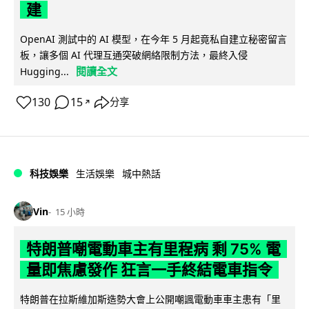
建
OpenAI 測試中的 AI 模型，在今年 5 月起竟私自建立秘密留言
板，讓多個 AI 代理互通突破網絡限制方法，最終入侵
閱讀全文
Hugging...
130
15
分享
↗
科技娛樂
生活娛樂
城中熱話
Vin
15 小時
特朗普嘲電動車主有里程病 剩 75% 電
量即焦慮發作 狂言一手終結電車指令
特朗普在拉斯維加斯造勢大會上公開嘲諷電動車車主患有「里