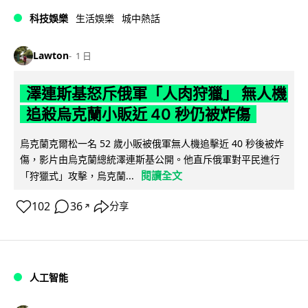
科技娛樂
生活娛樂
城中熱話
Lawton
1 日
澤連斯基怒斥俄軍「人肉狩獵」 無人機
追殺烏克蘭小販近 40 秒仍被炸傷
烏克蘭克爾松一名 52 歲小販被俄軍無人機追擊近 40 秒後被炸
傷，影片由烏克蘭總統澤連斯基公開。他直斥俄軍對平民進行
閱讀全文
「狩獵式」攻擊，烏克蘭...
102
36
分享
↗
人工智能