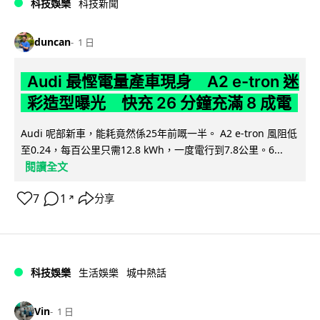
科技娛樂
科技新聞
duncan
1 日
Audi 最慳電量產車現身 A2 e-tron 迷
彩造型曝光 快充 26 分鐘充滿 8 成電
Audi 呢部新車，能耗竟然係25年前嘅一半。 A2 e-tron 風阻低
至0.24，每百公里只需12.8 kWh，一度電行到7.8公里。6...
閱讀全文
7
1
分享
↗
科技娛樂
生活娛樂
城中熱話
Vin
1 日