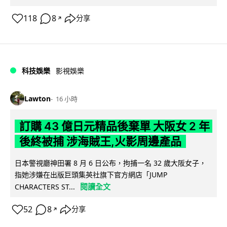
118
8
分享
↗
科技娛樂
影視娛樂
Lawton
16 小時
訂購 43 億日元精品後棄單 大阪女 2 年
後終被捕 涉海賊王,火影周邊產品
日本警視廳神田署 8 月 6 日公布，拘捕一名 32 歲大阪女子，
指她涉嫌在出版巨頭集英社旗下官方網店「JUMP
閱讀全文
CHARACTERS ST...
52
8
分享
↗