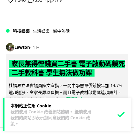
1,546
593
科技娛樂
生活娛樂
城中熱話
Lawton
1 日
家長無得慳錢買二手書 電子啟動碼鎖死
二手教科書 學生無法做功課
社福界立法會議員陳文宜指，一間中學書單價錢按年加 14.7%
遠超通漲，令家長難以負擔。而且電子教材啟動碼這項設計，
閱讀全文
令學生無法完成功課，二手...
本網站正使用 Cookie
我們使用 Cookie 改善網站體驗。 繼續使用
935
371
分享
↗
我們的網站即表示您同意我們的
Cookie 政
策
。