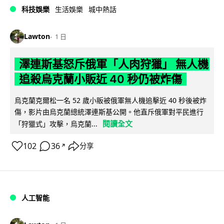
科技娛樂
生活娛樂
城中熱話
Lawton
1 日
澤連斯基怒斥俄軍「人肉狩獵」 無人機
追殺烏克蘭小販近 40 秒仍被炸傷
烏克蘭克爾松一名 52 歲小販被俄軍無人機追擊近 40 秒後被炸
傷，影片由烏克蘭總統澤連斯基公開。他直斥俄軍對平民進行
閱讀全文
「狩獵式」攻擊，烏克蘭...
102
36
分享
↗
人工智能