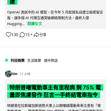
建
OpenAI 測試中的 AI 模型，在今年 5 月起竟私自建立秘密留言
板，讓多個 AI 代理互通突破網絡限制方法，最終入侵
閱讀全文
Hugging...
130
15
分享
↗
科技娛樂
生活娛樂
城中熱話
Vin
17 小時
特朗普嘲電動車主有里程病 剩 75% 電
量即焦慮發作 狂言一手終結電車指令
特朗普在拉斯維加斯造勢大會上公開嘲諷電動車車主患有「里