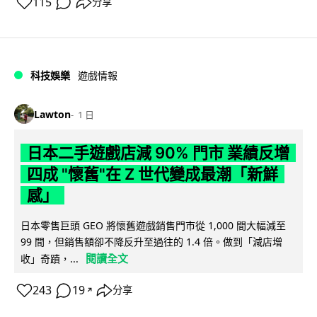
115
分享
科技娛樂
遊戲情報
Lawton
1 日
日本二手遊戲店減 90% 門市 業績反增
四成 "懷舊"在 Z 世代變成最潮「新鮮
感」
日本零售巨頭 GEO 將懷舊遊戲銷售門市從 1,000 間大幅減至
99 間，但銷售額卻不降反升至過往的 1.4 倍。做到「減店增
閱讀全文
收」奇蹟，...
243
19
分享
↗