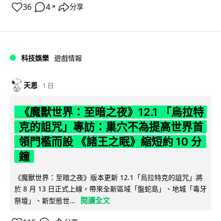
36
4
分享
↗
科技娛樂
遊戲情報
天恩
1 日
《魔獸世界：至暗之夜》12.1 「烏拉特
克的詛咒」專訪：巢穴不為提高世界首
領門檻而設 《諸王之眠》縮短約 10 分
鐘
《魔獸世界：至暗之夜》版本更新 12.1「烏拉特克的詛咒」將
於 8 月 13 日正式上線，帶來全新區域「盤蛇島」、地城「毒牙
閱讀全文
祭壇」、新型態世...