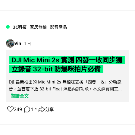
3C科技
家居無線
影音產品
Vin
1 日
DJI Mic Mini 2s 實測 四發一收同步獨
立錄音 32-bit 防爆咪拍片必備
DJI 最新推出的 Mic Mini 2s 無線咪支援「四發一收」分軌錄
音，並首度下放 32-bit Float 浮點內錄功能。本文經實測其...
閱讀全文
249
1
分享
↗