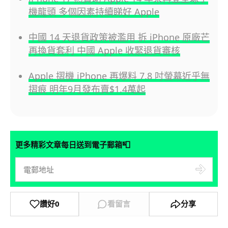
機龍頭 多個因素持續睇好 Apple
中國 14 天退貨政策被濫用 拆 iPhone 原廠芒
再換貨套利 中國 Apple 收緊退貨審核
Apple 摺機 iPhone 再爆料 7.8 吋螢幕近乎無
摺痕 明年9月發布賣$1.4萬起
📮
更多精彩文章每日送到電子郵箱
讚好
0
看留言
分享