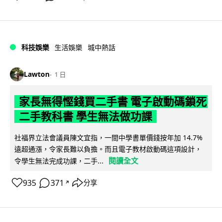
科技娛樂
生活娛樂
城中熱話
Lawton
1 日
家長無得慳錢買二手書 電子啟動碼鎖死
二手教科書 學生無法做功課
社福界立法會議員陳文宜指，一間中學書單價錢按年加 14.7%
遠超通漲，令家長難以負擔。而且電子教材啟動碼這項設計，
閱讀全文
令學生無法完成功課，二手...
935
371
分享
↗