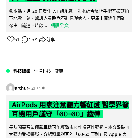
熊本縣 7 月 28 日發生 7.1 級地震，熊本綜合醫院手術室鏡頭拍
下地震一刻，醫護人員臨危不亂保護病人，更馬上開逃生門確
閱讀全文
保出口流通。片段...
51
15
分享
↗
科技娛樂
生活科技
健康
arthur
21 小時
AirPods 用家注意聽力響紅燈 醫學界籲
耳機用戶謹守「60-60」鐵律
長時間高音量佩戴耳機可能導致永久性噪音性聽損。本文盤點 4
大聽力受損警號，介紹科學護耳的「60-60 原則」及 Apple 內