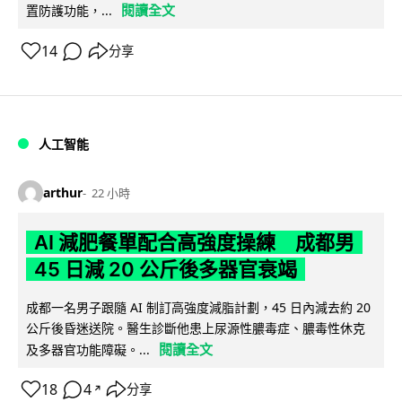
閱讀全文
置防護功能，...
14
分享
人工智能
arthur
22 小時
AI 減肥餐單配合高強度操練 成都男
45 日減 20 公斤後多器官衰竭
成都一名男子跟隨 AI 制訂高強度減脂計劃，45 日內減去約 20
公斤後昏迷送院。醫生診斷他患上尿源性膿毒症、膿毒性休克
閱讀全文
及多器官功能障礙。...
18
4
分享
↗