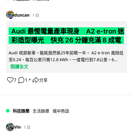
duncan
1 日
Audi 最慳電量產車現身 A2 e-tron 迷
彩造型曝光 快充 26 分鐘充滿 8 成電
Audi 呢部新車，能耗竟然係25年前嘅一半。 A2 e-tron 風阻低
至0.24，每百公里只需12.8 kWh，一度電行到7.8公里。6...
閱讀全文
7
1
分享
↗
科技娛樂
生活娛樂
城中熱話
Vin
1 日