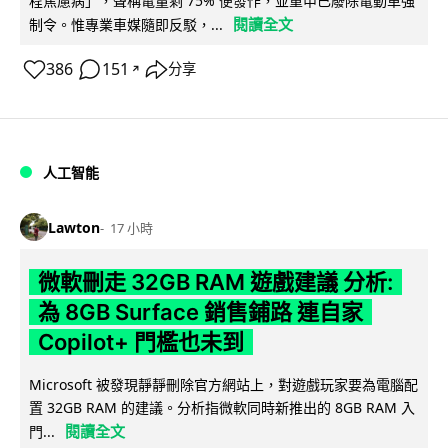
程焦慮病」，聲稱電量剩 75% 便發作，並重申已廢除電動車強
閱讀全文
制令。惟專業車媒隨即反駁，...
386
151
分享
↗
人工智能
Lawton
17 小時
微軟刪走 32GB RAM 遊戲建議 分析:
為 8GB Surface 銷售鋪路 連自家
Copilot+ 門檻也未到
Microsoft 被發現靜靜刪除官方網站上，對遊戲玩家要為電腦配
置 32GB RAM 的建議。分析指微軟同時新推出的 8GB RAM 入
閱讀全文
門...