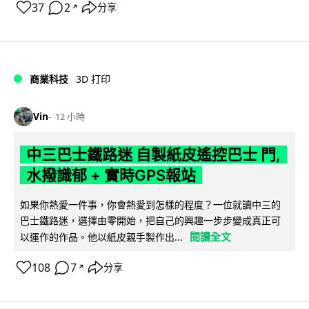
37
2
分享
↗
商業科技
3D 打印
Vin
12 小時
中三巴士鐵路迷 自製紙皮遙控巴士 門,
水撥識郁 + 實時GPS報站
如果你熱愛一件事，你會熱愛到怎樣的程度？一位就讀中三的
巴士鐵路迷，選擇由零開始，把自己的興趣一步步變成真正可
閱讀全文
以運作的作品。他以紙皮親手製作出...
108
7
分享
↗