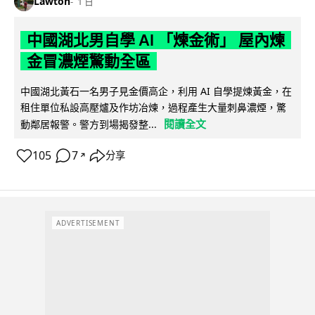
Lawton
1 日
中國湖北男自學 AI 「煉金術」 屋內煉
金冒濃煙驚動全區
中國湖北黃石一名男子見金價高企，利用 AI 自學提煉黃金，在
租住單位私設高壓爐及作坊冶煉，過程產生大量刺鼻濃煙，驚
閱讀全文
動鄰居報警。警方到場揭發整...
105
7
分享
↗
ADVERTISEMENT