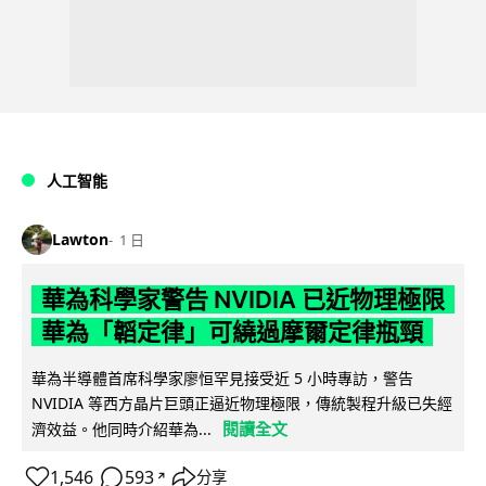
人工智能
Lawton
1 日
華為科學家警告 NVIDIA 已近物理極限
華為「韜定律」可繞過摩爾定律瓶頸
華為半導體首席科學家廖恒罕見接受近 5 小時專訪，警告
NVIDIA 等西方晶片巨頭正逼近物理極限，傳統製程升級已失經
閱讀全文
濟效益。他同時介紹華為...
1,546
593
分享
↗