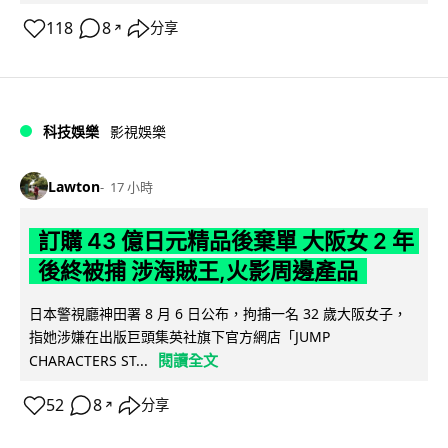
118
8
分享
↗
科技娛樂
影視娛樂
Lawton
17 小時
訂購 43 億日元精品後棄單 大阪女 2 年
後終被捕 涉海賊王,火影周邊產品
日本警視廳神田署 8 月 6 日公布，拘捕一名 32 歲大阪女子，
指她涉嫌在出版巨頭集英社旗下官方網店「JUMP
閱讀全文
CHARACTERS ST...
52
8
分享
↗