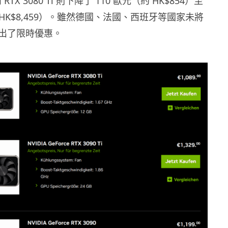
 RTX 3080 Ti 則下降了 110 歐元（約 HK$854）至
約 HK$8,459）。雖然德國、法國、西班牙等國家未將
出了限時優惠。