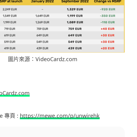
圖片來源：VideoCardz.com
oCardz.com
e 專頁 :
https://mewe.com/p/unwirehk