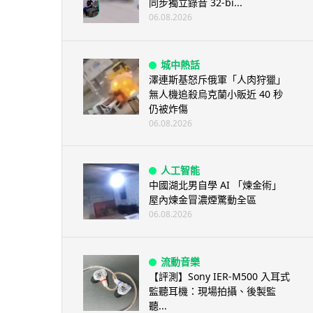
同步獨立錄音 32-bi...
06.08.2026
城中熱話
澤連斯基怒斥俄軍「人肉狩獵」
無人機追殺烏克蘭小販近 40 秒
仍被炸傷
06.08.2026
人工智能
中國湖北男自學 AI 「煉金術」
屋內煉金冒濃煙驚動全區
06.08.2026
流動音樂
【評測】Sony IER-M500 入耳式
監聽耳機：現場拍攝、後製監
聽...