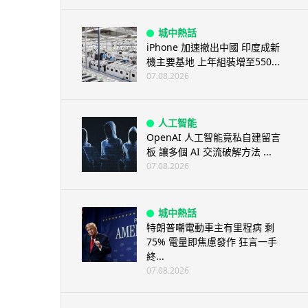
城中熱話
iPhone 加速撤出中國 印度成新
機主要基地 上年組裝增至550...
07.08.2026
人工智能
OpenAI 人工智能竟私自建留言
板 讓多個 AI 交流破解方法 ...
07.08.2026
城中熱話
特朗普嘲電動車主有里程病 剩
75% 電量即焦慮發作 狂言一手
終...
07.08.2026