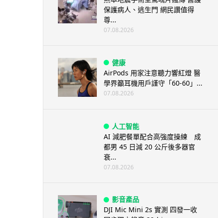
保護病人、逃生門 網民讚值得
尊...
07.08.2026
健康
AirPods 用家注意聽力響紅燈 醫
學界籲耳機用戶謹守「60-60」...
07.08.2026
人工智能
AI 減肥餐單配合高強度操練 成
都男 45 日減 20 公斤後多器官
衰...
07.08.2026
影音產品
DJI Mic Mini 2s 實測 四發一收