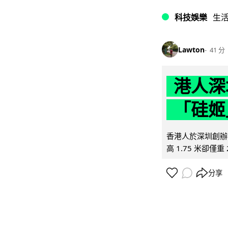
科技娛樂
生
Lawton
41 分
港人深
「硅姬
香港人於深圳創辦初
高 1.75 米卻僅重 
分享