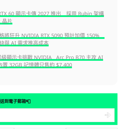
 RTX 60 顯示卡傳 2027 推出 採用 Rubin 架構
x 晶片
將狂升 NVIDIA RTX 5090 預計加價 150%
缺與 AI 需求推高成本
專業級顯示卡挑戰 NVIDIA Arc Pro B70 主攻 AI
 32GB 記憶體只售約 $7,400
📮
送到電子郵箱