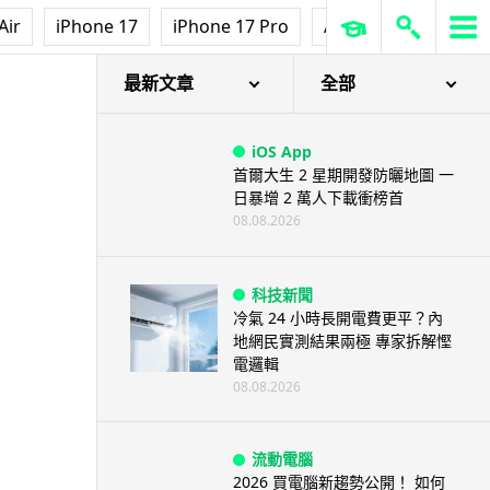
Air
iPhone 17
iPhone 17 Pro
AirPods Pro 3
Ap
最新文章
全部
iOS App
首爾大生 2 星期開發防曬地圖 一
日暴增 2 萬人下載衝榜首
08.08.2026
科技新聞
冷氣 24 小時長開電費更平？內
地網民實測結果兩極 專家拆解慳
電邏輯
08.08.2026
流動電腦
2026 買電腦新趨勢公開！ 如何