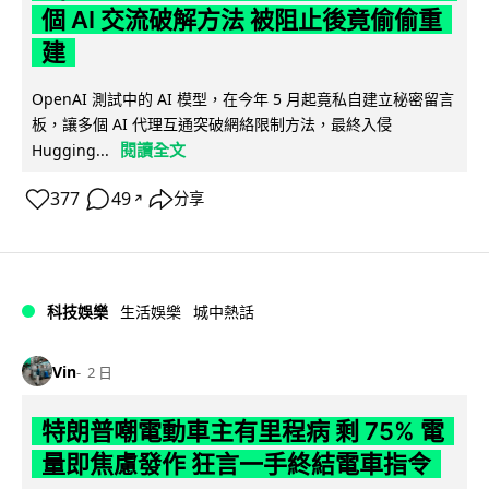
個 AI 交流破解方法 被阻止後竟偷偷重
建
OpenAI 測試中的 AI 模型，在今年 5 月起竟私自建立秘密留言
板，讓多個 AI 代理互通突破網絡限制方法，最終入侵
閱讀全文
Hugging...
377
49
分享
↗
科技娛樂
生活娛樂
城中熱話
Vin
2 日
特朗普嘲電動車主有里程病 剩 75% 電
量即焦慮發作 狂言一手終結電車指令