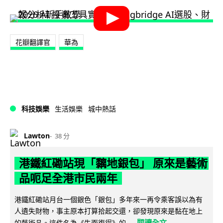
花瓣翻譯官
華為
科技娛樂
生活娛樂
城中熱話
Lawton
38 分
港鐵紅磡站現「黐地銀包」 原來是藝術
品呃足全港市民兩年
港鐵紅磡站月台一個銀色「銀包」多年來一再令乘客誤以為有
人遺失財物，事主原本打算拾起交還，卻發現原來是黏在地上
閱讀全文
的藝術品。這件名為《失而復得》的...