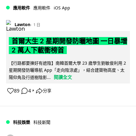
iOS App
應用軟件
應用軟件
Lawton
1 日
首爾大生 2 星期開發防曬地圖 一日暴增
2 萬人下載衝榜首
【行路都要揀好有遮陰】南韓首爾大學 23 歲學生劉敏俊利用 2
星期開發防曬導航 App「走向陰涼處」，結合建築物高度、太
閱讀全文
陽仰角及行道樹陰影...
89
4
分享
↗
科技娛樂
科技新聞