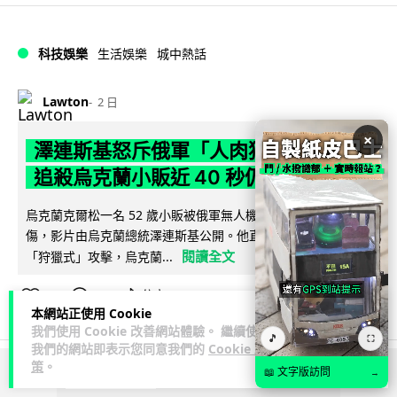
科技娛樂
生活娛樂
城中熱話
Lawton
2 日
×
澤連斯基怒斥俄軍「人肉狩獵」 無人機
追殺烏克蘭小販近 40 秒仍被炸傷
烏克蘭克爾松一名 52 歲小販被俄軍無人機追擊近 40 秒後被炸
傷，影片由烏克蘭總統澤連斯基公開。他直斥俄軍對平民進行
閱讀全文
「狩獵式」攻擊，烏克蘭...
138
41
分享
↗
本網站正使用 Cookie
我們使用 Cookie 改善網站體驗。 繼續使用
🎵
⛶
我們的網站即表示您同意我們的
Cookie 政
策
。
📖 文字版訪問
→
ADVERTISEMENT