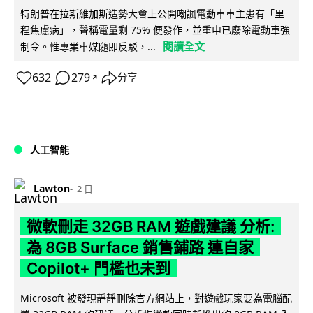
特朗普在拉斯維加斯造勢大會上公開嘲諷電動車車主患有「里
程焦慮病」，聲稱電量剩 75% 便發作，並重申已廢除電動車強
閱讀全文
制令。惟專業車媒隨即反駁，...
632
279
分享
↗
人工智能
Lawton
2 日
微軟刪走 32GB RAM 遊戲建議 分析:
為 8GB Surface 銷售鋪路 連自家
Copilot+ 門檻也未到
Microsoft 被發現靜靜刪除官方網站上，對遊戲玩家要為電腦配