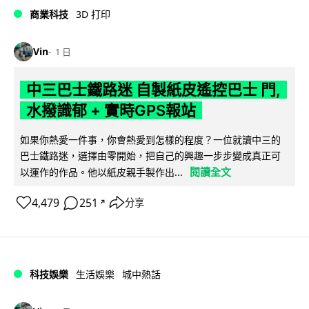
商業科技
3D 打印
Vin
1 日
中三巴士鐵路迷 自製紙皮遙控巴士 門,
水撥識郁 + 實時GPS報站
如果你熱愛一件事，你會熱愛到怎樣的程度？一位就讀中三的
巴士鐵路迷，選擇由零開始，把自己的興趣一步步變成真正可
閱讀全文
以運作的作品。他以紙皮親手製作出...
4,479
251
分享
↗
科技娛樂
生活娛樂
城中熱話