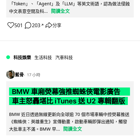
「Token」、「Agent」及「LLM」等英文術語，認為做法侵蝕
閱讀全文
中文表意空間及科...
501
203
分享
↗
科技娛樂
生活科技
汽車科技
藍骨
17 小時
BMW 車廂熒幕強推蜘蛛俠電影廣告
車主怒轟堪比 iTunes 送 U2 專輯翻版
BMW 近日透過無線更新向全球逾 70 個市場車輛中控熒幕推送
《蜘蛛俠：英雄重生》宣傳動畫，啟動車輛即彈出通知，觸發
閱讀全文
大批車主不滿。BMW 早...