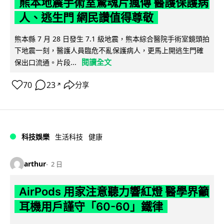
熊本地震手術室驚魂片瘋傳 醫護保護病
人、逃生門 網民讚值得尊敬
熊本縣 7 月 28 日發生 7.1 級地震，熊本綜合醫院手術室鏡頭拍
下地震一刻，醫護人員臨危不亂保護病人，更馬上開逃生門確
閱讀全文
保出口流通。片段...
70
23
分享
↗
科技娛樂
生活科技
健康
arthur
2 日
AirPods 用家注意聽力響紅燈 醫學界籲
耳機用戶謹守「60-60」鐵律