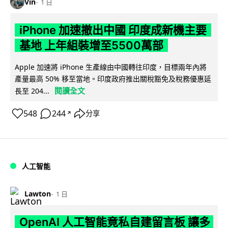
Vin
1 日
iPhone 加速撤出中國 印度成新機主要
基地 上年組裝增至5500萬部
Apple 加速將 iPhone 生產線由中國轉往印度，目標兩年內將
產量最高 50% 移至當地。印度政府推出關稅豁免及稅務優惠延
閱讀全文
長至 204...
548
244
分享
↗
人工智能
Lawton
1 日
OpenAI 人工智能竟私自建留言板 讓多