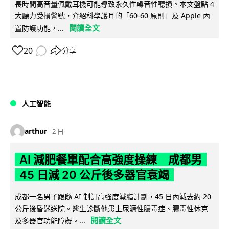
長時間高音量佩戴耳機可能導致永久性噪音性聽損。本文盤點 4
大聽力受損警號，介紹科學護耳的「60-60 原則」及 Apple 內
閱讀全文
置防護功能，...
20
分享
人工智能
arthur
2 日
AI 減肥餐單配合高強度操練 成都男
45 日減 20 公斤後多器官衰竭
成都一名男子跟隨 AI 制訂高強度減脂計劃，45 日內減去約 20
公斤後昏迷送院。醫生診斷他患上尿源性膿毒症、膿毒性休克
閱讀全文
及多器官功能障礙。...