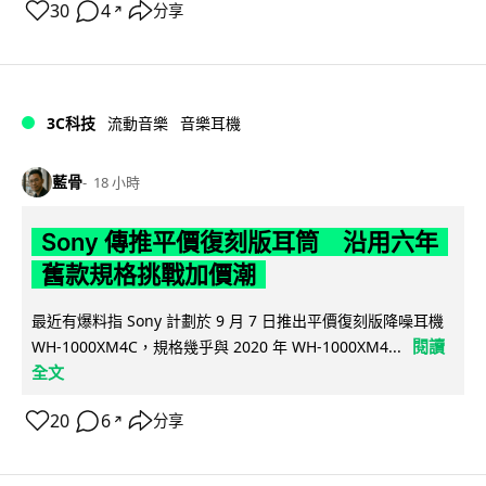
30
4
分享
↗
3C科技
流動音樂
音樂耳機
藍骨
18 小時
Sony 傳推平價復刻版耳筒 沿用六年
舊款規格挑戰加價潮
最近有爆料指 Sony 計劃於 9 月 7 日推出平價復刻版降噪耳機
閱讀
WH-1000XM4C，規格幾乎與 2020 年 WH-1000XM4...
全文
20
6
分享
↗