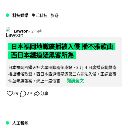
科技娛樂
生活科技
旅遊
Lawton
2 小時
日本福岡地鐵廣播被入侵 播不雅歌曲
西日本鐵道疑黑客所為
日本福岡西鐵天神大牟田線兩個車站，8 月 4 日廣播系統離奇
播出粗俗歌聲，西日本鐵道懷疑遭第三方非法入侵，正調查事
閱讀全文
件並考慮報案。網上一度傳言...
29
2
分享
↗
人工智能