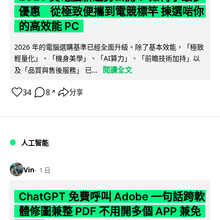
優惠 從極致便攜到電競標竿 揀選啱你
的高效能 PC
2026 年的電腦選購基準已經全面升級。除了基本效能，「極致
輕量化」、「機身美學」、「AI算力」、「前瞻技術加持」以
閱讀全文
及「品質與售後服務」 已...
34
8
分享
↗
人工智能
Vin
1 日
ChatGPT 免費呼叫 Adobe 一句話跨軟
體修圖兼整 PDF 不用開多個 APP 兼免