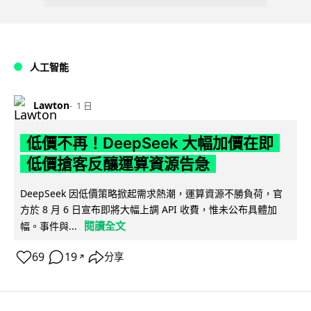
人工智能
Lawton
1 日
低價不再！DeepSeek 大幅加價在即
低價搶客反釀運算資源告急
DeepSeek 因低價策略掀起需求熱潮，運算資源不勝負荷，官
方於 8 月 6 日宣布即將大幅上調 API 收費，惟未公布具體加
閱讀全文
幅。事件與...
69
19
分享
↗