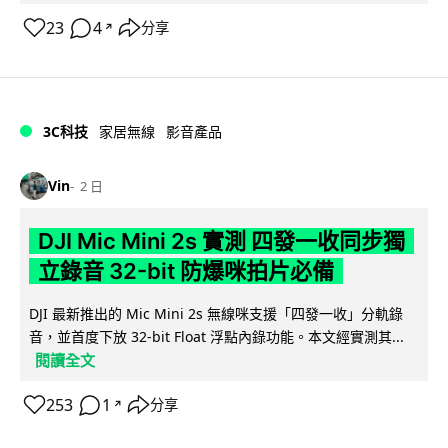
23
4
分享
↗
3C科技
家居無線
影音產品
Vin
2 日
DJI Mic Mini 2s 實測 四發一收同步獨
立錄音 32-bit 防爆咪拍片必備
DJI 最新推出的 Mic Mini 2s 無線咪支援「四發一收」分軌錄
音，並首度下放 32-bit Float 浮點內錄功能。本文經實測其...
閱讀全文
253
1
分享
↗