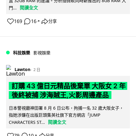
置 32GB RAM 的建議。分析指微軟同時新推出的 8GB RAM 入
閱讀全文
門...
169
16
分享
↗
科技娛樂
影視娛樂
Lawton
2 日
訂購 43 億日元精品後棄單 大阪女 2 年
後終被捕 涉海賊王,火影周邊產品
日本警視廳神田署 8 月 6 日公布，拘捕一名 32 歲大阪女子，
指她涉嫌在出版巨頭集英社旗下官方網店「JUMP
閱讀全文
CHARACTERS ST...
79
10
分享
↗