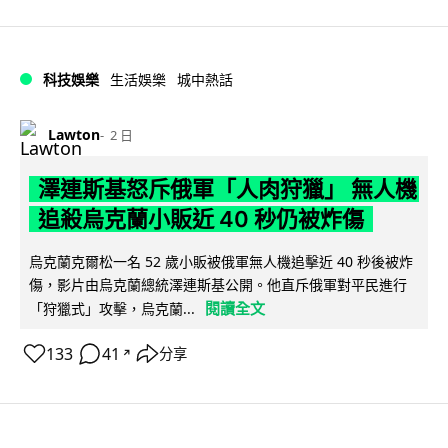
科技娛樂
生活娛樂
城中熱話
Lawton
2 日
澤連斯基怒斥俄軍「人肉狩獵」 無人機
追殺烏克蘭小販近 40 秒仍被炸傷
烏克蘭克爾松一名 52 歲小販被俄軍無人機追擊近 40 秒後被炸
傷，影片由烏克蘭總統澤連斯基公開。他直斥俄軍對平民進行
閱讀全文
「狩獵式」攻擊，烏克蘭...
133
41
分享
↗