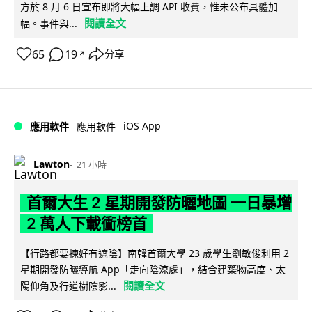
方於 8 月 6 日宣布即將大幅上調 API 收費，惟未公布具體加
閱讀全文
幅。事件與...
65
19
分享
↗
iOS App
應用軟件
應用軟件
Lawton
21 小時
首爾大生 2 星期開發防曬地圖 一日暴增
2 萬人下載衝榜首
【行路都要揀好有遮陰】南韓首爾大學 23 歲學生劉敏俊利用 2
星期開發防曬導航 App「走向陰涼處」，結合建築物高度、太
閱讀全文
陽仰角及行道樹陰影...