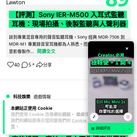
【評測】Sony IER-M500 入耳式監聽
耳機：現場拍攝、後製監聽與人聲利器
談到專業混音專用的聲音監聽耳機，Sony 經典 MDR-7506 到
MDR-M1 專業錄音室耳機都為人熟悉。而現在舞台製作者與創
×
閱讀全文
意影像製作...
40
5
分享
↗
科技娛樂
遊戲情報
本網站正使用 Cookie
天恩
2 日
我們使用 Cookie 改善網站體驗。 繼續使用
🎵
⛶
我們的網站即表示您同意我們的
Cookie 政
策
。
《魔獸世界：至暗之夜》12.1 「烏拉特
📖 詳細評測
→