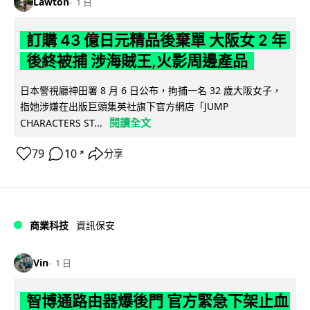
Lawton
1 日
訂購 43 億日元精品後棄單 大阪女 2 年
後終被捕 涉海賊王,火影周邊產品
日本警視廳神田署 8 月 6 日公布，拘捕一名 32 歲大阪女子，
指她涉嫌在出版巨頭集英社旗下官方網店「JUMP
閱讀全文
CHARACTERS ST...
79
10
分享
↗
商業科技
資訊保安
Vin
1 日
智博通路由器爆後門 官方緊急下架止血