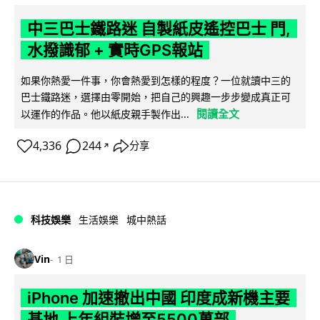
中三巴士鐵路迷 自製紙皮遙控巴士 門,
水撥識郁 + 實時GPS報站
如果你熱愛一件事，你會熱愛到怎樣的程度？一位就讀中三的
巴士鐵路迷，選擇由零開始，把自己的興趣一步步變成真正可
閱讀全文
以運作的作品。他以紙皮親手製作出...
4,336
244
分享
↗
科技娛樂
生活娛樂
城中熱話
Vin
1 日
iPhone 加速撤出中國 印度成新機主要
基地 上年組裝增至5500萬部