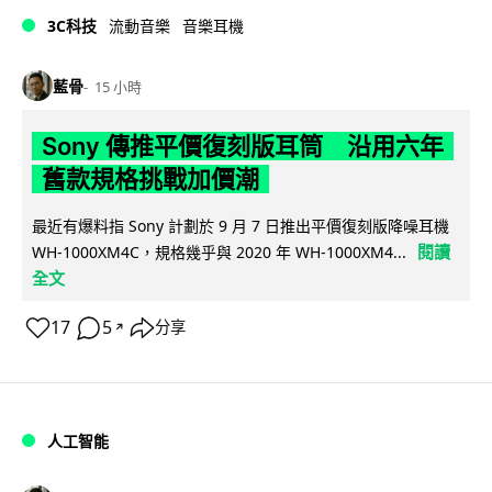
3C科技
流動音樂
音樂耳機
藍骨
15 小時
Sony 傳推平價復刻版耳筒 沿用六年
舊款規格挑戰加價潮
最近有爆料指 Sony 計劃於 9 月 7 日推出平價復刻版降噪耳機
閱讀
WH-1000XM4C，規格幾乎與 2020 年 WH-1000XM4...
全文
17
5
分享
↗
人工智能