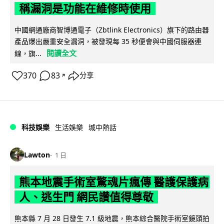
稱漏洞是功能在維修時使用
中國網通廠商智博通電子（Zbtlink Electronics）旗下的路由器
產品爆出嚴重安全漏洞，被發現每 35 秒便會與中國伺服器連
閱讀全文
線，旗...
370
83
分享
↗
科技娛樂
生活娛樂
城中熱話
Lawton
1 日
熊本地震手術室驚魂片瘋傳 醫護保護病
人、逃生門 網民讚值得尊敬
熊本縣 7 月 28 日發生 7.1 級地震，熊本綜合醫院手術室鏡頭拍