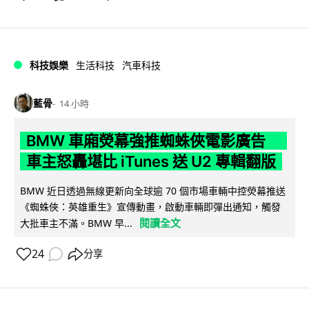
科技娛樂
生活科技
汽車科技
藍骨
14 小時
BMW 車廂熒幕強推蜘蛛俠電影廣告
車主怒轟堪比 iTunes 送 U2 專輯翻版
BMW 近日透過無線更新向全球逾 70 個市場車輛中控熒幕推送
《蜘蛛俠：英雄重生》宣傳動畫，啟動車輛即彈出通知，觸發
閱讀全文
大批車主不滿。BMW 早...
24
分享