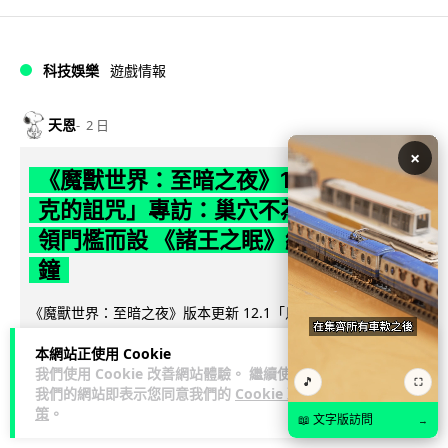
科技娛樂
遊戲情報
天恩
2 日
×
《魔獸世界：至暗之夜》12.1 「烏拉特
克的詛咒」專訪：巢穴不為提高世界首
領門檻而設 《諸王之眠》縮短約 10 分
鐘
《魔獸世界：至暗之夜》版本更新 12.1「烏拉特克的詛咒」將
於 8 月 13 日正式上線，帶來全新區域「盤蛇島」、地城「毒牙
本網站正使用 Cookie
閱讀全文
祭壇」、新型態世...
我們使用 Cookie 改善網站體驗。 繼續使用
🎵
⛶
我們的網站即表示您同意我們的
Cookie 政
116
分享
策
。
📖 文字版訪問
→