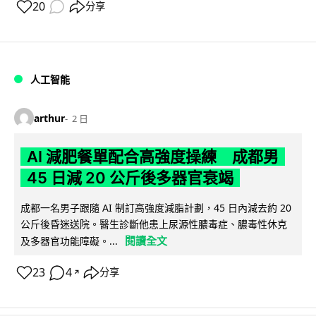
20
分享
人工智能
arthur
2 日
AI 減肥餐單配合高強度操練 成都男
45 日減 20 公斤後多器官衰竭
成都一名男子跟隨 AI 制訂高強度減脂計劃，45 日內減去約 20
公斤後昏迷送院。醫生診斷他患上尿源性膿毒症、膿毒性休克
閱讀全文
及多器官功能障礙。...
23
4
分享
↗