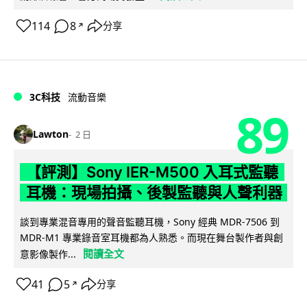
114
8
分享
↗
3C科技
流動音樂
89
Lawton
2 日
【評測】Sony IER-M500 入耳式監聽
耳機：現場拍攝、後製監聽與人聲利器
談到專業混音專用的聲音監聽耳機，Sony 經典 MDR-7506 到
MDR-M1 專業錄音室耳機都為人熟悉。而現在舞台製作者與創
閱讀全文
意影像製作...
41
5
分享
↗