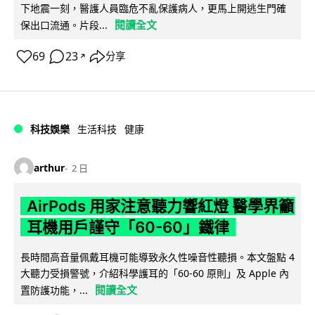
下地震一刻，醫護人員臨危不亂保護病人，更馬上開逃生門確
閱讀全文
保出口流通。片段...
69
23
分享
↗
科技娛樂
生活科技
健康
arthur
2 日
AirPods 用家注意聽力響紅燈 醫學界籲
耳機用戶謹守「60-60」鐵律
長時間高音量佩戴耳機可能導致永久性噪音性聽損。本文盤點 4
大聽力受損警號，介紹科學護耳的「60-60 原則」及 Apple 內
閱讀全文
置防護功能，...