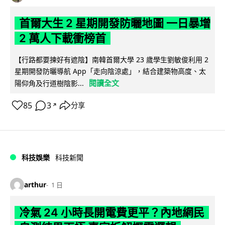
首爾大生 2 星期開發防曬地圖 一日暴增
2 萬人下載衝榜首
【行路都要揀好有遮陰】南韓首爾大學 23 歲學生劉敏俊利用 2
星期開發防曬導航 App「走向陰涼處」，結合建築物高度、太
閱讀全文
陽仰角及行道樹陰影...
85
3
分享
↗
科技娛樂
科技新聞
arthur
1 日
冷氣 24 小時長開電費更平？內地網民