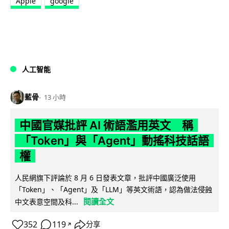
Apple
google
人工智能
藍骨
13 小時
中國官媒批評 AI 術語濫用英文 稱
「Token」與「Agent」動搖科技話語
權
人民網旗下評論於 8 月 6 日發表文章，批評中國廣泛使用
「Token」、「Agent」及「LLM」等英文術語，認為做法侵蝕
閱讀全文
中文表意空間及科...
352
119
分享
↗