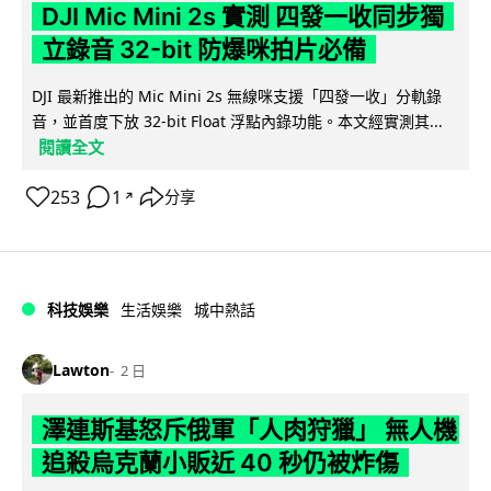
DJI Mic Mini 2s 實測 四發一收同步獨
立錄音 32-bit 防爆咪拍片必備
DJI 最新推出的 Mic Mini 2s 無線咪支援「四發一收」分軌錄
音，並首度下放 32-bit Float 浮點內錄功能。本文經實測其...
閱讀全文
253
1
分享
↗
科技娛樂
生活娛樂
城中熱話
Lawton
2 日
澤連斯基怒斥俄軍「人肉狩獵」 無人機
追殺烏克蘭小販近 40 秒仍被炸傷