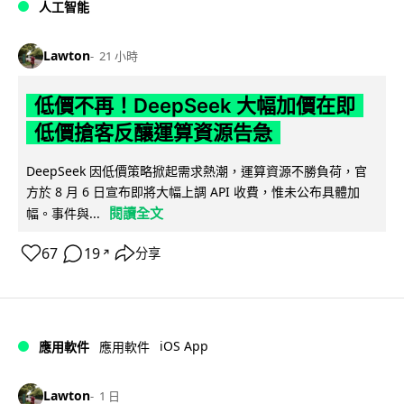
人工智能
Lawton
21 小時
低價不再！DeepSeek 大幅加價在即
低價搶客反釀運算資源告急
DeepSeek 因低價策略掀起需求熱潮，運算資源不勝負荷，官
方於 8 月 6 日宣布即將大幅上調 API 收費，惟未公布具體加
閱讀全文
幅。事件與...
67
19
分享
↗
iOS App
應用軟件
應用軟件
Lawton
1 日