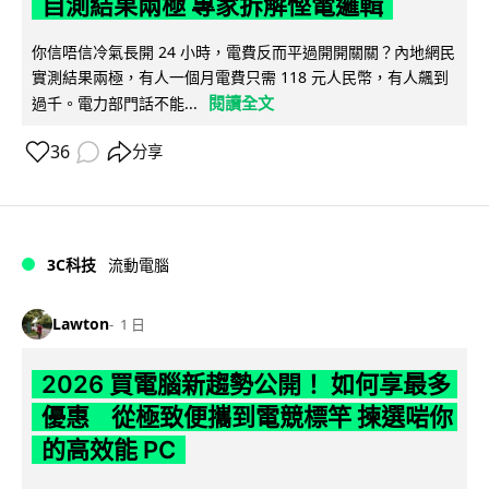
自測結果兩極 專家拆解慳電邏輯
你信唔信冷氣長開 24 小時，電費反而平過開開關關？內地網民
實測結果兩極，有人一個月電費只需 118 元人民幣，有人飆到
閱讀全文
過千。電力部門話不能...
36
分享
3C科技
流動電腦
Lawton
1 日
2026 買電腦新趨勢公開！ 如何享最多
優惠 從極致便攜到電競標竿 揀選啱你
的高效能 PC