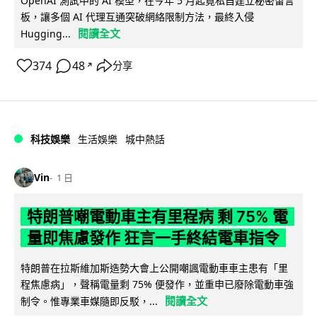
OpenAI 測試中的 AI 模型，在今年 5 月起竟私自建立秘密留言
板，讓多個 AI 代理互通突破網絡限制方法，最終入侵
閱讀全文
Hugging...
374
48
分享
↗
科技娛樂
生活娛樂
城中熱話
Vin
1 日
特朗普嘲電動車主有里程病 剩 75% 電
量即焦慮發作 狂言一手終結電車指令
特朗普在拉斯維加斯造勢大會上公開嘲諷電動車車主患有「里
程焦慮病」，聲稱電量剩 75% 便發作，並重申已廢除電動車強
閱讀全文
制令。惟專業車媒隨即反駁，...