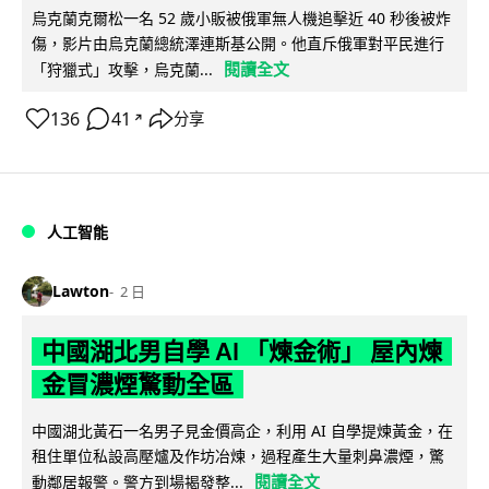
烏克蘭克爾松一名 52 歲小販被俄軍無人機追擊近 40 秒後被炸
傷，影片由烏克蘭總統澤連斯基公開。他直斥俄軍對平民進行
閱讀全文
「狩獵式」攻擊，烏克蘭...
136
41
分享
↗
人工智能
Lawton
2 日
中國湖北男自學 AI 「煉金術」 屋內煉
金冒濃煙驚動全區
中國湖北黃石一名男子見金價高企，利用 AI 自學提煉黃金，在
租住單位私設高壓爐及作坊冶煉，過程產生大量刺鼻濃煙，驚
閱讀全文
動鄰居報警。警方到場揭發整...