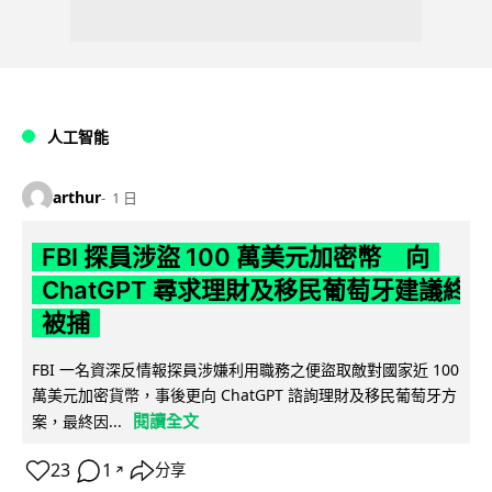
人工智能
arthur
1 日
FBI 探員涉盜 100 萬美元加密幣 向
ChatGPT 尋求理財及移民葡萄牙建議終
被捕
FBI 一名資深反情報探員涉嫌利用職務之便盜取敵對國家近 100
萬美元加密貨幣，事後更向 ChatGPT 諮詢理財及移民葡萄牙方
閱讀全文
案，最終因...
23
1
分享
↗