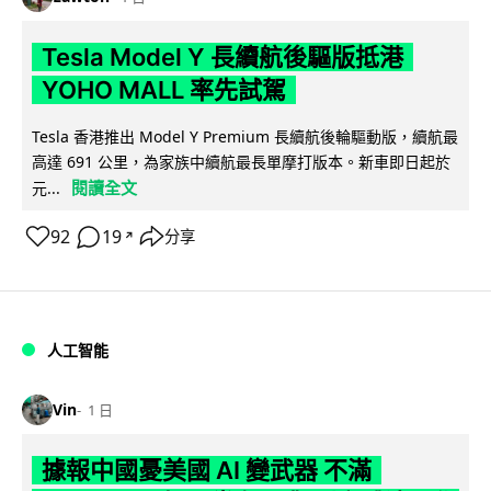
Tesla Model Y 長續航後驅版抵港
YOHO MALL 率先試駕
Tesla 香港推出 Model Y Premium 長續航後輪驅動版，續航最
高達 691 公里，為家族中續航最長單摩打版本。新車即日起於
閱讀全文
元...
92
19
分享
↗
人工智能
Vin
1 日
據報中國憂美國 AI 變武器 不滿