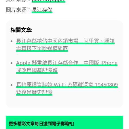
圖片來源：
長江存儲
相關文章:
長江存儲搶佔中國內銷市場 阿里雲、騰訊
雲直接下單跳過模組商
Apple 擬重啟長江存儲合作 中國版 iPhone
或改用國產記憶體
長崎原爆資料館 Wi-Fi 密碼藏深意 19450809
背後是歷史記憶
📮
更多精彩文章每日送到電子郵箱