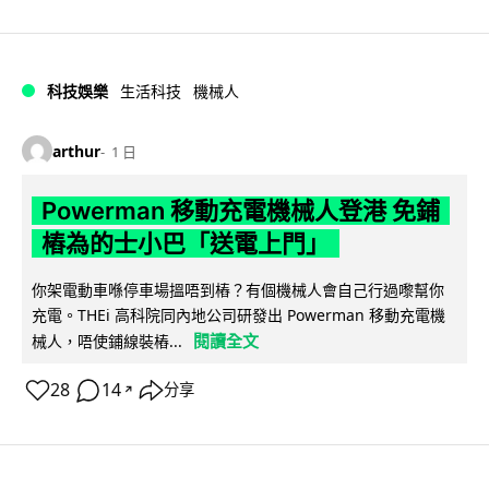
科技娛樂
生活科技
機械人
arthur
1 日
Powerman 移動充電機械人登港 免鋪
樁為的士小巴「送電上門」
你架電動車喺停車場搵唔到樁？有個機械人會自己行過嚟幫你
充電。THEi 高科院同內地公司研發出 Powerman 移動充電機
閱讀全文
械人，唔使鋪線裝樁...
28
14
分享
↗