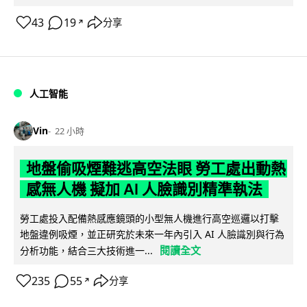
43
19
分享
↗
人工智能
Vin
22 小時
地盤偷吸煙難逃高空法眼 勞工處出動熱
感無人機 擬加 AI 人臉識別精準執法
勞工處投入配備熱感應鏡頭的小型無人機進行高空巡邏以打擊
地盤違例吸煙，並正研究於未來一年內引入 AI 人臉識別與行為
閱讀全文
分析功能，結合三大技術進一...
235
55
分享
↗