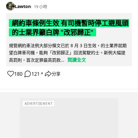
Lawton
19 小時
網約車條例生效 有司機暫時停工避風頭
的士業界籲白牌 "改邪歸正"
規管網約車法例大部分條文已於 8 月 3 日生效，的士業界就期
望白牌車司機，能夠「改邪歸正」回流駕駛的士。新例大幅提
閱讀全文
高罰則，首次定罪最高罰款...
180
121
分享
↗
ADVERTISEMENT