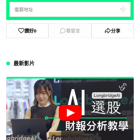
讚好
0
看留言
分享
最新影片