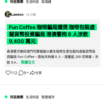
科技娛樂
生活科技
區塊鏈
Lawton
19 小時
Fun Coffee 咖啡騙局爆煲 咖啡包裝虛
擬貨幣投資騙局 港澳警拘 8 人涉款
9,400 萬元
香港警方聯同澳門司警搗破以養生咖啡生意包裝的虛擬貨幣投
資騙局 Fun Coffee，兩地共拘捕 8 人，接獲逾 200 宗舉報，涉
閱讀全文
款 9,4...
112
9
分享
↗
科技娛樂
生活科技
智慧城市