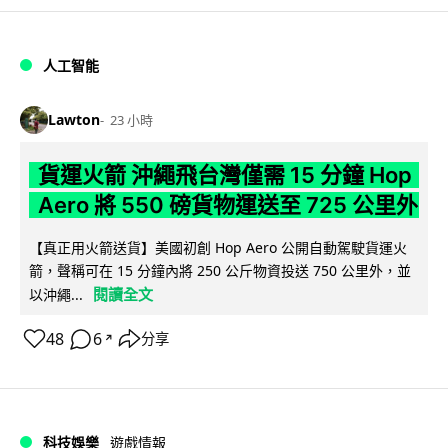
人工智能
Lawton
23 小時
貨運火箭 沖繩飛台灣僅需 15 分鐘 Hop
Aero 將 550 磅貨物運送至 725 公里外
【真正用火箭送貨】美國初創 Hop Aero 公開自動駕駛貨運火
箭，聲稱可在 15 分鐘內將 250 公斤物資投送 750 公里外，並
閱讀全文
以沖繩...
48
6
分享
↗
科技娛樂
遊戲情報