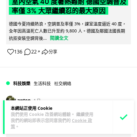
室內空氣 40 度暑熱難耐 德國空調普及
率僅 3% 大眾繼續忍的最大原因
德國今夏持續熱浪，空調普及率僅 3%，課室溫度逼近 40 度，
全年因高溫死亡人數已升至約 9,800 人。德國及鄰國法國長期
閱讀全文
抗拒安裝空調背後...
136
22
分享
↗
科技娛樂
生活科技
社交網絡
Lawton
1 日
本網站正使用 Cookie
我們使用 Cookie 改善網站體驗。 繼續使用
Telegram 一度從 Apple App Store 下
我們的網站即表示您同意我們的
Cookie 政
架 官方未解釋原因迅速恢復上架
策
。