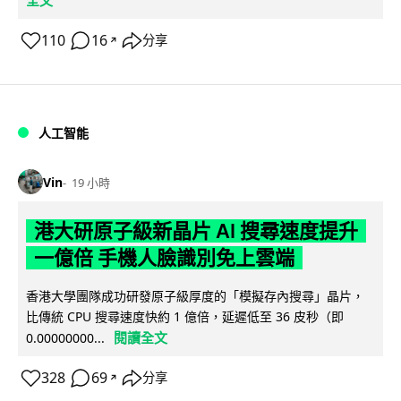
110
16
分享
↗
人工智能
Vin
19 小時
港大研原子級新晶片 AI 搜尋速度提升
一億倍 手機人臉識別免上雲端
香港大學團隊成功研發原子級厚度的「模擬存內搜尋」晶片，
比傳統 CPU 搜尋速度快約 1 億倍，延遲低至 36 皮秒（即
閱讀全文
0.00000000...
328
69
分享
↗