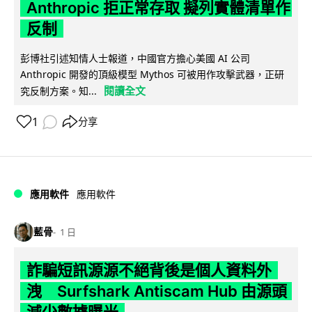
Anthropic 拒正常存取 擬列實體清單作
反制
彭博社引述知情人士報道，中國官方擔心美國 AI 公司
Anthropic 開發的頂級模型 Mythos 可被用作攻擊武器，正研
閱讀全文
究反制方案。知...
1
分享
應用軟件
應用軟件
藍骨
1 日
詐騙短訊源源不絕背後是個人資料外
洩 Surfshark Antiscam Hub 由源頭
減少數據曝光