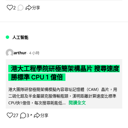
2
分享
人工智能
arthur
4 小時
港大工程學院研極簡架構晶片 搜尋速度
勝標準 CPU 1 億倍
港大團隊研發極簡架構模擬內容尋址記憶體（CAM）晶片，用
二硫化鉬及半金屬銻克服傳輸瓶頸，漢明距離計算速度比標準
閱讀全文
CPU快1億倍，每次搜尋耗能低...
27
3
分享
↗