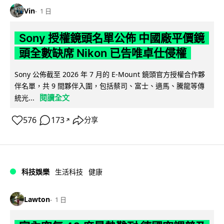
Vin
1 日
Sony 授權鏡頭名單公佈 中國廠平價鏡
頭全數缺席 Nikon 已告唯卓仕侵權
Sony 公佈截至 2026 年 7 月的 E-Mount 鏡頭官方授權合作夥
伴名單，共 9 間夥伴入圍，包括蔡司、富士、適馬、騰龍等傳
閱讀全文
統光...
576
173
分享
↗
科技娛樂
生活科技
健康
Lawton
1 日