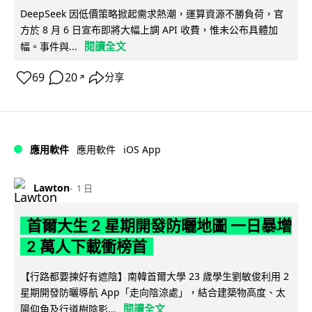
DeepSeek 因低價策略掀起需求熱潮，運算資源不勝負荷，官
方於 8 月 6 日宣布即將大幅上調 API 收費，惟未公布具體加
閱讀全文
幅。事件與...
69
20
分享
↗
iOS App
應用軟件
應用軟件
Lawton
1 日
首爾大生 2 星期開發防曬地圖 一日暴增
2 萬人下載衝榜首
【行路都要揀好有遮陰】南韓首爾大學 23 歲學生劉敏俊利用 2
星期開發防曬導航 App「走向陰涼處」，結合建築物高度、太
閱讀全文
陽仰角及行道樹陰影...