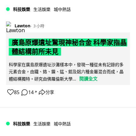
科技娛樂
生活娛樂
城中熱話
Lawton
3 小時
廣島原爆遺址驚現神秘合金 科學家指晶
體結構前所未見
科學家在廣島原爆遺址沙灘樣本中，發現一種從未有記錄的多
元素合金，由鐵、鉻、鎳、錳、鉬及鋁六種金屬混合而成，晶
閱讀全文
體結構獨特。研究由佛羅倫斯大學...
85
14
分享
↗
科技娛樂
生活娛樂
城中熱話