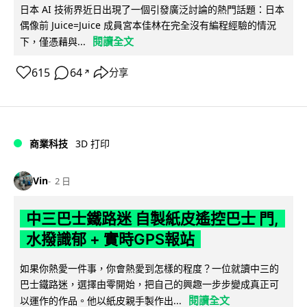
日本 AI 技術界近日出現了一個引發廣泛討論的熱門話題：日本
偶像前 Juice=Juice 成員宮本佳林在完全沒有編程經驗的情況
閱讀全文
下，僅憑藉與...
615
64
分享
↗
商業科技
3D 打印
Vin
2 日
中三巴士鐵路迷 自製紙皮遙控巴士 門,
水撥識郁 + 實時GPS報站
如果你熱愛一件事，你會熱愛到怎樣的程度？一位就讀中三的
巴士鐵路迷，選擇由零開始，把自己的興趣一步步變成真正可
閱讀全文
以運作的作品。他以紙皮親手製作出...