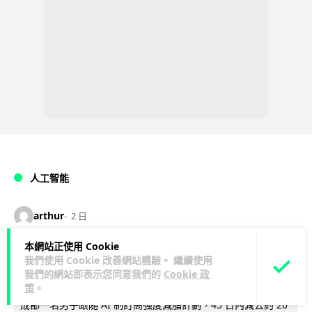
人工智能
arthur
2 日
本網站正使用 Cookie
AI 減肥餐單配合高強度操練 成都男
我們使用 Cookie 改善網站體驗。 繼續使用
45 日減 20 公斤後多器官衰竭
我們的網站即表示您同意我們的
Cookie 政
策
。
成都一名男子跟隨 AI 制訂高強度減脂計劃，45 日內減去約 20