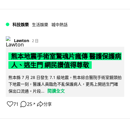
科技娛樂
生活娛樂
城中熱話
Lawton
2 日
熊本地震手術室驚魂片瘋傳 醫護保護病
人、逃生門 網民讚值得尊敬
熊本縣 7 月 28 日發生 7.1 級地震，熊本綜合醫院手術室鏡頭拍
下地震一刻，醫護人員臨危不亂保護病人，更馬上開逃生門確
閱讀全文
保出口流通。片段...
71
25
分享
↗