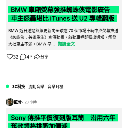
BMW 車廂熒幕強推蜘蛛俠電影廣告
車主怒轟堪比 iTunes 送 U2 專輯翻版
BMW 近日透過無線更新向全球逾 70 個市場車輛中控熒幕推送
《蜘蛛俠：英雄重生》宣傳動畫，啟動車輛即彈出通知，觸發
閱讀全文
大批車主不滿。BMW 早...
32
4
分享
↗
3C科技
流動音樂
音樂耳機
藍骨
23 小時
Sony 傳推平價復刻版耳筒 沿用六年
舊款規格挑戰加價潮