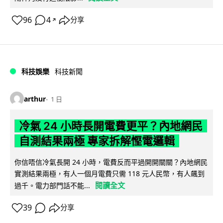
96
4
分享
↗
科技娛樂
科技新聞
arthur
1 日
冷氣 24 小時長開電費更平？內地網民
自測結果兩極 專家拆解慳電邏輯
你信唔信冷氣長開 24 小時，電費反而平過開開關關？內地網民
實測結果兩極，有人一個月電費只需 118 元人民幣，有人飆到
閱讀全文
過千。電力部門話不能...
39
分享