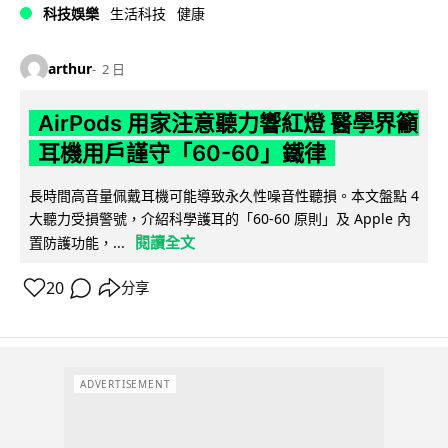
科技娛樂
生活科技
健康
arthur
2 日
AirPods 用家注意聽力響紅燈 醫學界籲
耳機用戶謹守「60-60」鐵律
長時間高音量佩戴耳機可能導致永久性噪音性聽損。本文盤點 4
大聽力受損警號，介紹科學護耳的「60-60 原則」及 Apple 內
閱讀全文
置防護功能，...
20
分享
ADVERTISEMENT