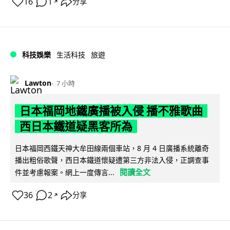
16
1
分享
↗
科技娛樂
生活科技
旅遊
Lawton
7 小時
日本福岡地鐵廣播被入侵 播不雅歌曲
西日本鐵道疑黑客所為
日本福岡西鐵天神大牟田線兩個車站，8 月 4 日廣播系統離奇
播出粗俗歌聲，西日本鐵道懷疑遭第三方非法入侵，正調查事
閱讀全文
件並考慮報案。網上一度傳言...
36
2
分享
↗