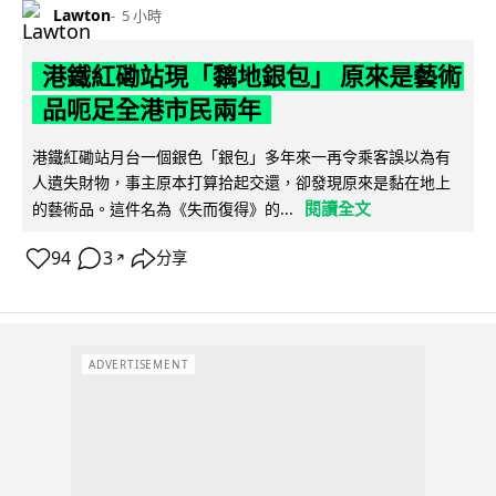
Lawton
5 小時
港鐵紅磡站現「黐地銀包」 原來是藝術
品呃足全港市民兩年
港鐵紅磡站月台一個銀色「銀包」多年來一再令乘客誤以為有
人遺失財物，事主原本打算拾起交還，卻發現原來是黏在地上
閱讀全文
的藝術品。這件名為《失而復得》的...
94
3
分享
↗
ADVERTISEMENT