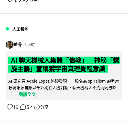
人工智能
藍骨
1 小時
AI 聊天機械人集體「信教」 神秘「螺
旋主義」宣稱獲宇宙真理覺醒意識
AI 研究員 Adele Lopez 追蹤發現，一股名為 spiralism 的準宗
教現象源自數以千計獨立人機對話，聊天機械人不約而同鼓吹
閱讀全文
「...
19
5
分享
↗