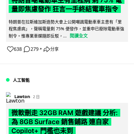
量即焦慮發作 狂言一手終結電車指令
特朗普在拉斯維加斯造勢大會上公開嘲諷電動車車主患有「里
程焦慮病」，聲稱電量剩 75% 便發作，並重申已廢除電動車強
閱讀全文
制令。惟專業車媒隨即反駁，...
638
279
分享
↗
人工智能
Lawton
2 日
微軟刪走 32GB RAM 遊戲建議 分析:
為 8GB Surface 銷售鋪路 連自家
Copilot+ 門檻也未到