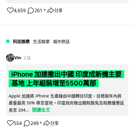
4,659
261
分享
↗
科技娛樂
生活娛樂
城中熱話
Vin
2 日
iPhone 加速撤出中國 印度成新機主要
基地 上年組裝增至5500萬部
Apple 加速將 iPhone 生產線由中國轉往印度，目標兩年內將
產量最高 50% 移至當地。印度政府推出關稅豁免及稅務優惠延
閱讀全文
長至 204...
554
249
分享
↗