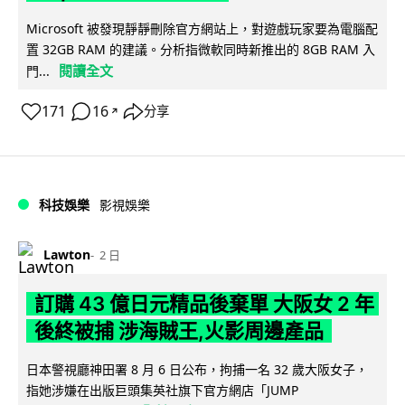
Microsoft 被發現靜靜刪除官方網站上，對遊戲玩家要為電腦配
置 32GB RAM 的建議。分析指微軟同時新推出的 8GB RAM 入
閱讀全文
門...
171
16
分享
↗
科技娛樂
影視娛樂
Lawton
2 日
訂購 43 億日元精品後棄單 大阪女 2 年
後終被捕 涉海賊王,火影周邊產品
日本警視廳神田署 8 月 6 日公布，拘捕一名 32 歲大阪女子，
指她涉嫌在出版巨頭集英社旗下官方網店「JUMP