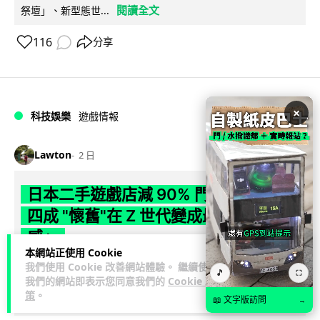
閱讀全文
祭壇」、新型態世...
116
分享
×
科技娛樂
遊戲情報
Lawton
2 日
日本二手遊戲店減 90% 門市 業績反增
四成 "懷舊"在 Z 世代變成最潮「新鮮
感」
本網站正使用 Cookie
我們使用 Cookie 改善網站體驗。 繼續使用
日本零售巨頭 GEO 將懷舊遊戲銷售門市從 1,000 間大幅減至
🎵
⛶
我們的網站即表示您同意我們的
Cookie 政
99 間，但銷售額卻不降反升至過往的 1.4 倍。做到「減店增
策
。
閱讀全文
收」奇蹟，...
📖 文字版訪問
→