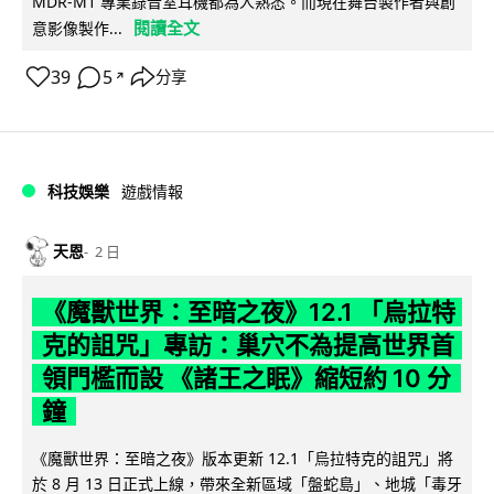
MDR-M1 專業錄音室耳機都為人熟悉。而現在舞台製作者與創
閱讀全文
意影像製作...
39
5
分享
↗
科技娛樂
遊戲情報
天恩
2 日
《魔獸世界：至暗之夜》12.1 「烏拉特
克的詛咒」專訪：巢穴不為提高世界首
領門檻而設 《諸王之眠》縮短約 10 分
鐘
《魔獸世界：至暗之夜》版本更新 12.1「烏拉特克的詛咒」將
於 8 月 13 日正式上線，帶來全新區域「盤蛇島」、地城「毒牙