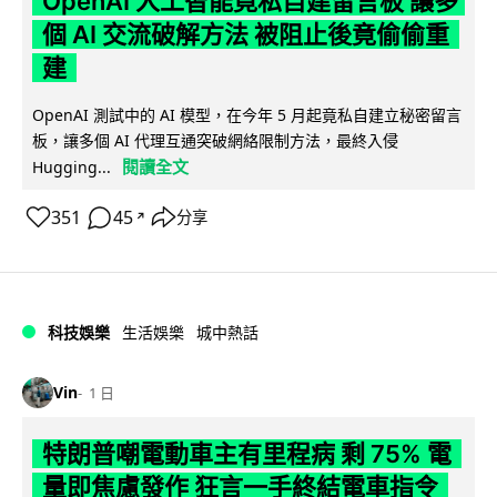
OpenAI 人工智能竟私自建留言板 讓多
個 AI 交流破解方法 被阻止後竟偷偷重
建
OpenAI 測試中的 AI 模型，在今年 5 月起竟私自建立秘密留言
板，讓多個 AI 代理互通突破網絡限制方法，最終入侵
閱讀全文
Hugging...
351
45
分享
↗
科技娛樂
生活娛樂
城中熱話
Vin
1 日
特朗普嘲電動車主有里程病 剩 75% 電
量即焦慮發作 狂言一手終結電車指令