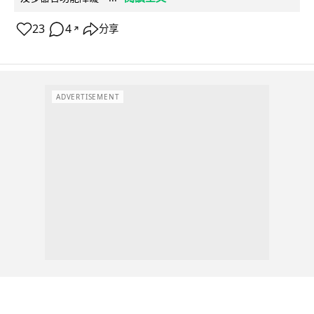
23
4
分享
↗
ADVERTISEMENT