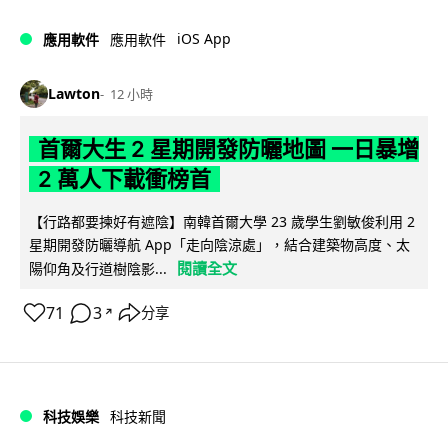
iOS App
應用軟件
應用軟件
Lawton
12 小時
首爾大生 2 星期開發防曬地圖 一日暴增
2 萬人下載衝榜首
【行路都要揀好有遮陰】南韓首爾大學 23 歲學生劉敏俊利用 2
星期開發防曬導航 App「走向陰涼處」，結合建築物高度、太
閱讀全文
陽仰角及行道樹陰影...
71
3
分享
↗
科技娛樂
科技新聞