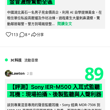
金冒濃煙驚動全區
中國湖北黃石一名男子見金價高企，利用 AI 自學提煉黃金，在
租住單位私設高壓爐及作坊冶煉，過程產生大量刺鼻濃煙，驚
閱讀全文
動鄰居報警。警方到場揭發整...
113
8
分享
↗
3C科技
流動音樂
89
Lawton
2 日
【評測】Sony IER-M500 入耳式監聽
耳機：現場拍攝、後製監聽與人聲利器
談到專業混音專用的聲音監聽耳機，Sony 經典 MDR-7506 到