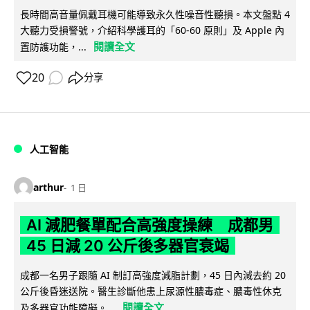
長時間高音量佩戴耳機可能導致永久性噪音性聽損。本文盤點 4
大聽力受損警號，介紹科學護耳的「60-60 原則」及 Apple 內
閱讀全文
置防護功能，...
20
分享
人工智能
arthur
1 日
AI 減肥餐單配合高強度操練 成都男
45 日減 20 公斤後多器官衰竭
成都一名男子跟隨 AI 制訂高強度減脂計劃，45 日內減去約 20
公斤後昏迷送院。醫生診斷他患上尿源性膿毒症、膿毒性休克
閱讀全文
及多器官功能障礙。...