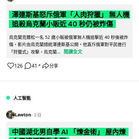
澤連斯基怒斥俄軍「人肉狩獵」 無人機
追殺烏克蘭小販近 40 秒仍被炸傷
烏克蘭克爾松一名 52 歲小販被俄軍無人機追擊近 40 秒後被炸
傷，影片由烏克蘭總統澤連斯基公開。他直斥俄軍對平民進行
閱讀全文
「狩獵式」攻擊，烏克蘭...
126
41
分享
↗
人工智能
Lawton
2 日
中國湖北男自學 AI 「煉金術」 屋內煉