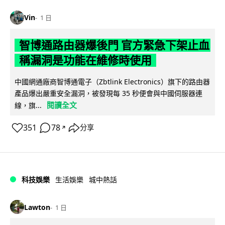
Vin
1 日
智博通路由器爆後門 官方緊急下架止血
稱漏洞是功能在維修時使用
中國網通廠商智博通電子（Zbtlink Electronics）旗下的路由器
產品爆出嚴重安全漏洞，被發現每 35 秒便會與中國伺服器連
閱讀全文
線，旗...
351
78
分享
↗
科技娛樂
生活娛樂
城中熱話
Lawton
1 日