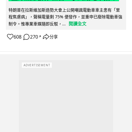
特朗普在拉斯維加斯造勢大會上公開嘲諷電動車車主患有「里
程焦慮病」，聲稱電量剩 75% 便發作，並重申已廢除電動車強
閱讀全文
制令。惟專業車媒隨即反駁，...
608
270
分享
↗
ADVERTISEMENT