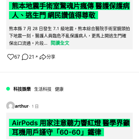
熊本地震手術室驚魂片瘋傳 醫護保護病
人、逃生門 網民讚值得尊敬
熊本縣 7 月 28 日發生 7.1 級地震，熊本綜合醫院手術室鏡頭拍
下地震一刻，醫護人員臨危不亂保護病人，更馬上開逃生門確
閱讀全文
保出口流通。片段...
67
21
分享
↗
科技娛樂
生活科技
健康
arthur
1 日
AirPods 用家注意聽力響紅燈 醫學界籲
耳機用戶謹守「60-60」鐵律