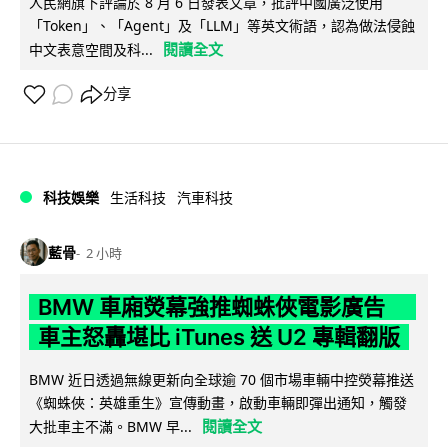
人民網旗下評論於 8 月 6 日發表文章，批評中國廣泛使用
「Token」、「Agent」及「LLM」等英文術語，認為做法侵蝕
閱讀全文
中文表意空間及科...
分享
科技娛樂
生活科技
汽車科技
藍骨
2 小時
BMW 車廂熒幕強推蜘蛛俠電影廣告
車主怒轟堪比 iTunes 送 U2 專輯翻版
BMW 近日透過無線更新向全球逾 70 個市場車輛中控熒幕推送
《蜘蛛俠：英雄重生》宣傳動畫，啟動車輛即彈出通知，觸發
閱讀全文
大批車主不滿。BMW 早...