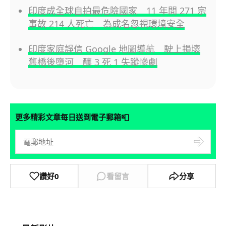
印度成全球自拍最危險國家 11 年間 271 宗
事故 214 人死亡 為成名忽視環境安全
印度家庭誤信 Google 地圖導航 駛上損壞
舊橋後墮河 釀 3 死 1 失蹤慘劇
📮
更多精彩文章每日送到電子郵箱
讚好
0
看留言
分享