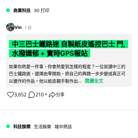
商業科技
3D 打印
Vin
1 日
中三巴士鐵路迷 自製紙皮遙控巴士 門,
水撥識郁 + 實時GPS報站
如果你熱愛一件事，你會熱愛到怎樣的程度？一位就讀中三的
巴士鐵路迷，選擇由零開始，把自己的興趣一步步變成真正可
閱讀全文
以運作的作品。他以紙皮親手製作出...
3,652
210
分享
↗
科技娛樂
生活娛樂
城中熱話