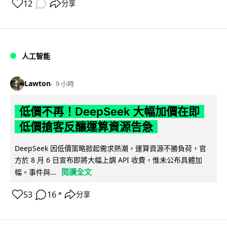
12
分享
人工智能
Lawton
9 小時
低價不再！DeepSeek 大幅加價在即
低價搶客反釀運算資源告急
DeepSeek 因低價策略掀起需求熱潮，運算資源不勝負荷，官
方於 8 月 6 日宣布即將大幅上調 API 收費，惟未公布具體加
閱讀全文
幅。事件與...
53
16
分享
↗