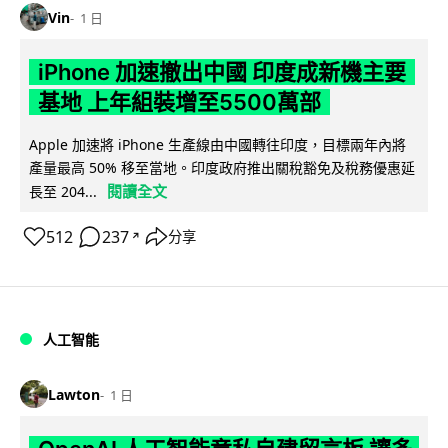
Vin
1 日
iPhone 加速撤出中國 印度成新機主要
基地 上年組裝增至5500萬部
Apple 加速將 iPhone 生產線由中國轉往印度，目標兩年內將
產量最高 50% 移至當地。印度政府推出關稅豁免及稅務優惠延
閱讀全文
長至 204...
512
237
分享
↗
人工智能
Lawton
1 日