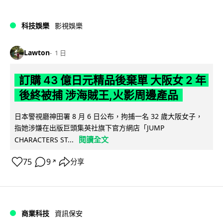
科技娛樂
影視娛樂
Lawton
1 日
訂購 43 億日元精品後棄單 大阪女 2 年
後終被捕 涉海賊王,火影周邊產品
日本警視廳神田署 8 月 6 日公布，拘捕一名 32 歲大阪女子，
指她涉嫌在出版巨頭集英社旗下官方網店「JUMP
閱讀全文
CHARACTERS ST...
75
9
分享
↗
商業科技
資訊保安